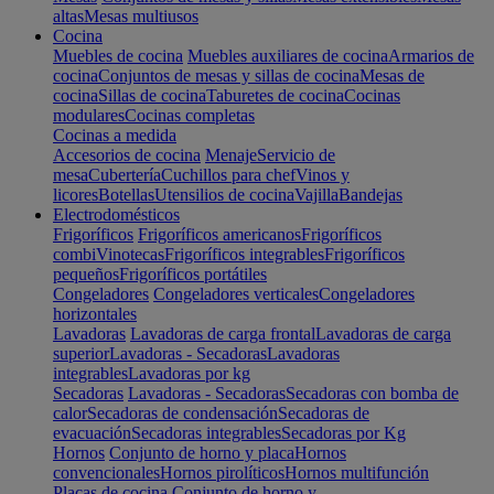
altas
Mesas multiusos
Cocina
Muebles de cocina
Muebles auxiliares de cocina
Armarios de
cocina
Conjuntos de mesas y sillas de cocina
Mesas de
cocina
Sillas de cocina
Taburetes de cocina
Cocinas
modulares
Cocinas completas
Cocinas a medida
Accesorios de cocina
Menaje
Servicio de
mesa
Cubertería
Cuchillos para chef
Vinos y
licores
Botellas
Utensilios de cocina
Vajilla
Bandejas
Electrodomésticos
Frigoríficos
Frigoríficos americanos
Frigoríficos
combi
Vinotecas
Frigoríficos integrables
Frigoríficos
pequeños
Frigoríficos portátiles
Congeladores
Congeladores verticales
Congeladores
horizontales
Lavadoras
Lavadoras de carga frontal
Lavadoras de carga
superior
Lavadoras - Secadoras
Lavadoras
integrables
Lavadoras por kg
Secadoras
Lavadoras - Secadoras
Secadoras con bomba de
calor
Secadoras de condensación
Secadoras de
evacuación
Secadoras integrables
Secadoras por Kg
Hornos
Conjunto de horno y placa
Hornos
convencionales
Hornos pirolíticos
Hornos multifunción
Placas de cocina
Conjunto de horno y