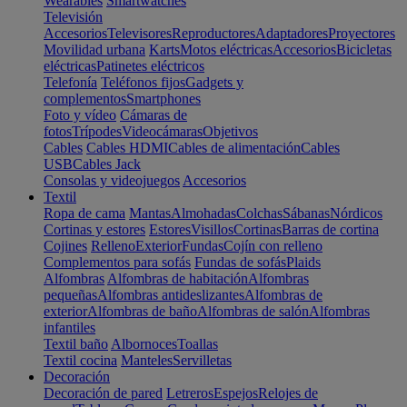
Wearables
Smartwatches
Televisión
Accesorios
Televisores
Reproductores
Adaptadores
Proyectores
Movilidad urbana
Karts
Motos eléctricas
Accesorios
Bicicletas
eléctricas
Patinetes eléctricos
Telefonía
Teléfonos fijos
Gadgets y
complementos
Smartphones
Foto y vídeo
Cámaras de
fotos
Trípodes
Videocámaras
Objetivos
Cables
Cables HDMI
Cables de alimentación
Cables
USB
Cables Jack
Consolas y videojuegos
Accesorios
Textil
Ropa de cama
Mantas
Almohadas
Colchas
Sábanas
Nórdicos
Cortinas y estores
Estores
Visillos
Cortinas
Barras de cortina
Cojines
Relleno
Exterior
Fundas
Cojín con relleno
Complementos para sofás
Fundas de sofás
Plaids
Alfombras
Alfombras de habitación
Alfombras
pequeñas
Alfombras antideslizantes
Alfombras de
exterior
Alfombras de baño
Alfombras de salón
Alfombras
infantiles
Textil baño
Albornoces
Toallas
Textil cocina
Manteles
Servilletas
Decoración
Decoración de pared
Letreros
Espejos
Relojes de