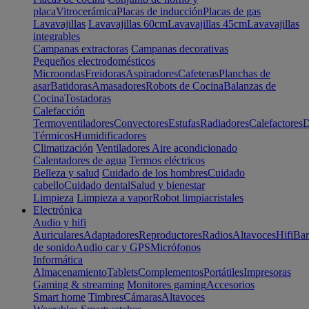
placa
Vitrocerámica
Placas de inducción
Placas de gas
Lavavajillas
Lavavajillas 60cm
Lavavajillas 45cm
Lavavajillas
integrables
Campanas extractoras
Campanas decorativas
Pequeños electrodomésticos
Microondas
Freidoras
Aspiradores
Cafeteras
Planchas de
asar
Batidoras
Amasadores
Robots de Cocina
Balanzas de
Cocina
Tostadoras
Calefacción
Termoventiladores
Convectores
Estufas
Radiadores
Calefactores
D
Térmicos
Humidificadores
Climatización
Ventiladores
Aire acondicionado
Calentadores de agua
Termos eléctricos
Belleza y salud
Cuidado de los hombres
Cuidado
cabello
Cuidado dental
Salud y bienestar
Limpieza
Limpieza a vapor
Robot limpiacristales
Electrónica
Audio y hifi
Auriculares
Adaptadores
Reproductores
Radios
Altavoces
Hifi
Bar
de sonido
Audio car y GPS
Micrófonos
Informática
Almacenamiento
Tablets
Complementos
Portátiles
Impresoras
Gaming & streaming
Monitores gaming
Accesorios
Smart home
Timbres
Cámaras
Altavoces