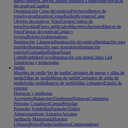
pared
Tableros
Canvas
Cuadros pintados a mano
Marcos
Placas
decorativas
Cuadros
Organización
Cajas decorativas
Percheros
Burros de
ropa
Joyeros
Biombos
Cestas
Baúles
Revisteros
Cajas
Objetos decorativos
Velas
Faroles
Centros de
mesa
Navidad
Flores artificiales
Maceteros
Jarrones
Marcos de
fotos
Figuras decorativas
Cajitas y
joyeros
Relojes
Ambientadores
Iluminación
Lámparas
Iluminación decorativa
Iluminación para
muebles
Iluminación para dormitorio
Iluminación
exterior
Guirnaldas
Balizas
Smart
Light
Bombillas
Focos
Iluminación con rieles
Cintas Led
Tendencias y temporadas
Jardín
Muebles de jardín
Set de jardín
Conjuntos de mesas y sillas de
jardín
Sillas de jardín
Mesas de jardín
Conjuntos de sofás de
jardín
Sofás jardín
Bancos de jardín
Sillas colgantes
Estufas de
exterior
Hamacas y tumbonas
Accesorios
Balancines
Tumbonas
Hamacas
Columpios
Pérgolas
Cenadores
Carpas
Pérgolas
Parasoles
Sombrillas
Parasoles
Toldos
Almacenamiento
Armarios
Arcones
Jardinería
Maquinaria
Huertos
Urbanos
Riego
Plantas
Jardineras
Compostadores