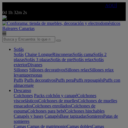
🔵Cambia tu electro con
-10% EXTRA
de descuento ☑️
AQUÍ
0d
1h
32m
2s
Baleares
Canarias
Sofás
Sofás
Chaise Longue
Rinconeras
Sofás cama
Sofás 2
plazas
Sofás 3 plazas
Sofás de piel
Sofás relax
Sofás
exterior
Divanes
Sillones
Sillones decorativos
Sillones relax
Sillones relax
levantapersonas
Puffs
Puffs decorativos
Puffs pera
Puffs reposapiés
Puffs con
almacenaje
Descanso
Colchones
Packs colchón y canapé
Colchones
viscoelásticos
Colchones de muelles
Colchones de muelles
ensacados
Colchones enrollados
Colchones de
espuma
Colchones para bebé
Colchones hinchables
Canapés y bases
Canapés
Base tapizadas
Somieres
Patas de
somieres
Camas
Camas de matrimonio
Camas dobles
Camas