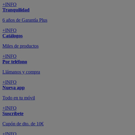
Nueva app
Todo en tu móvil
+INFO
Suscríbete
Cupón de dto. de 10€
+INFO
Tiendas de sofás y muebles
¡Encuentra la tuya!
+INFO
Tu cuenta
Promociones exclusivas
+INFO
El blog
Busca tu inspiración
+INFO