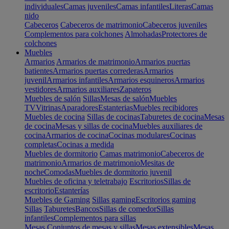
individuales
Camas juveniles
Camas infantiles
Literas
Camas
nido
Cabeceros
Cabeceros de matrimonio
Cabeceros juveniles
Complementos para colchones
Almohadas
Protectores de
colchones
Muebles
Armarios
Armarios de matrimonio
Armarios puertas
batientes
Armarios puertas correderas
Armarios
juvenil
Armarios infantiles
Armarios esquineros
Armarios
vestidores
Armarios auxiliares
Zapateros
Muebles de salón
Sillas
Mesas de salón
Muebles
TV
Vitrinas
Aparadores
Estanterias
Muebles recibidores
Muebles de cocina
Sillas de cocinas
Taburetes de cocina
Mesas
de cocina
Mesas y sillas de cocina
Muebles auxiliares de
cocina
Armarios de cocina
Cocinas modulares
Cocinas
completas
Cocinas a medida
Muebles de dormitorio
Camas matrimonio
Cabeceros de
matrimonio
Armarios de matrimonio
Mesitas de
noche
Comodas
Muebles de dormitorio juvenil
Muebles de oficina y teletrabajo
Escritorios
Sillas de
escritorio
Estanterías
Muebles de Gaming
Sillas gaming
Escritorios gaming
Sillas
Taburetes
Bancos
Sillas de comedor
Sillas
infantiles
Complementos para sillas
Mesas
Conjuntos de mesas y sillas
Mesas extensibles
Mesas