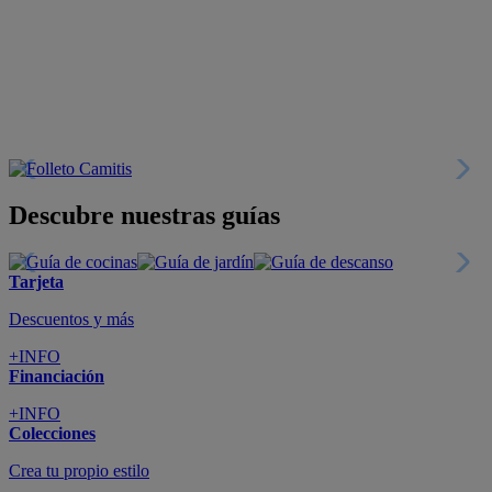
Descuentos y más
+INFO
Financiación
+INFO
Colecciones
Crea tu propio estilo
+INFO
Tranquilidad
6 años de Garantía Plus
+INFO
Catálogos
Miles de productos
+INFO
Por teléfono
Llámanos y compra
+INFO