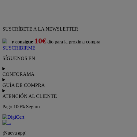
ATENCIÓN AL CLIENTE
Pago 100% Seguro
¡Nueva app!
Conforama, tu tienda de muebles,
decoración y electrodomésticos
Conforama
es tu tienda de
sofás
,
sofá cama
,
sofá chaise longue
,
sillón
,
sillón relax
,
colchones
,
muebles de salón
,
mesas comedor
,
dormitorio de juvenil
,
dormitorio de matrimonio
,
canapés
,
cocinas a medida
,
decoración
,
electrodomésticos
,
frigoríficos
,
microondas
,
lavavajillas
,
lavadora secadora
, y
televisiones
.
Descubre nuestra amplia variedad de estilos en cualquier
muebles
para tu hogar,
con los mejores precios y promociones
. Crea el
espacio en el que vives gracias a nuestros
muebles de comedor
y
habitaciones,
armarios
y
zapateros
,
mesas de comedor
y
sillas de
escritorio
. Además, podrás decorar tu casa con multitud de
artículos, tener el mejor ocio con los productos de
imagen y sonido