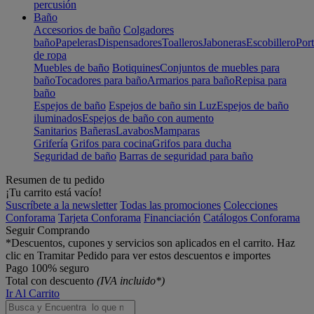
percusión
Baño
Accesorios de baño
Colgadores
baño
Papeleras
Dispensadores
Toalleros
Jaboneras
Escobillero
Port
de ropa
Muebles de baño
Botiquines
Conjuntos de muebles para
baño
Tocadores para baño
Armarios para baño
Repisa para
baño
Espejos de baño
Espejos de baño sin Luz
Espejos de baño
iluminados
Espejos de baño con aumento
Sanitarios
Bañeras
Lavabos
Mamparas
Grifería
Grifos para cocina
Grifos para ducha
Seguridad de baño
Barras de seguridad para baño
Resumen de tu pedido
¡Tu carrito está vacío!
Suscríbete a la newsletter
Todas las promociones
Colecciones
Conforama
Tarjeta Conforama
Financiación
Catálogos Conforama
Seguir Comprando
*Descuentos, cupones y servicios son aplicados en el carrito. Haz
clic en Tramitar Pedido para ver estos descuentos e importes
Pago 100% seguro
Total con descuento
(IVA incluido*)
Ir Al Carrito