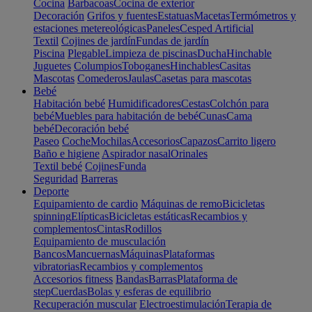
Cocina
Barbacoas
Cocina de exterior
Decoración
Grifos y fuentes
Estatuas
Macetas
Termómetros y
estaciones metereológicas
Paneles
Cesped Artificial
Textil
Cojines de jardín
Fundas de jardín
Piscina
Plegable
Limpieza de piscinas
Ducha
Hinchable
Juguetes
Columpios
Toboganes
Hinchables
Casitas
Mascotas
Comederos
Jaulas
Casetas para mascotas
Bebé
Habitación bebé
Humidificadores
Cestas
Colchón para
bebé
Muebles para habitación de bebé
Cunas
Cama
bebé
Decoración bebé
Paseo
Coche
Mochilas
Accesorios
Capazos
Carrito ligero
Baño e higiene
Aspirador nasal
Orinales
Textil bebé
Cojines
Funda
Seguridad
Barreras
Deporte
Equipamiento de cardio
Máquinas de remo
Bicicletas
spinning
Elípticas
Bicicletas estáticas
Recambios y
complementos
Cintas
Rodillos
Equipamiento de musculación
Bancos
Mancuernas
Máquinas
Plataformas
vibratorias
Recambios y complementos
Accesorios fitness
Bandas
Barras
Plataforma de
step
Cuerdas
Bolas y esferas de equilibrio
Recuperación muscular
Electroestimulación
Terapia de