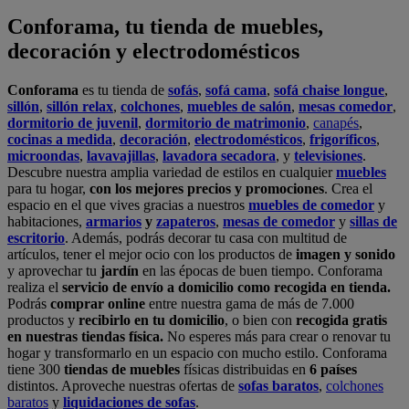
y aprovechar tu
jardín
en las épocas de buen tiempo. Conforama
realiza el
servicio de envío a domicilio como recogida en tienda.
Podrás
comprar online
entre nuestra gama de más de 7.000
productos y
recibirlo en tu domicilio
, o bien con
recogida gratis
en nuestras tiendas física.
No esperes más para crear o renovar tu
hogar y transformarlo en un espacio con mucho estilo. Conforama
tiene 300
tiendas de muebles
físicas distribuidas en
6 países
distintos. Aproveche nuestras ofertas de
sofas baratos
,
colchones
baratos
y
liquidaciones de sofas
.
Conforama solo comercializa a través de su website o, físicamente,
en sus
tiendas de sofás
.
Alcalá de Guadaíra
,
Alcalá de Henares
,
Alcorcón
,
Alfafar
,
Alicante
,
Arinaga
,
Asturias
,
Badalona
,
Barakaldo
,
Barcelona
,
Burjassot
,
Castellón
,
Chafiras
,
Cordoba
,
Elche
,
Finestrat
,
Granada
,
Huércal de
Almería
,
La Coruña
,
La Laguna
,
La Zenia
,
Lanzarote
,
León
,
Lleida
,
Los Barrios
,
Madrid
,
Majadahonda
,
Málaga
,
Murcia
,
Orotava
,
Palma
,
Pamplona
,
Rivas
,
Sabadell
,
Sagunto
,
Salt, Girona
,
San Sebastian
,
Sant Boi
,
Santander
,
Santiago de Compostela
,
Sevilla
,
Tamaraceite
,
Terrassa
,
Viana
,
Vilanova i la Geltrú
,
Zaragoza
Ver más >>
© Conforama
Términos y Condiciones
Política de privacidad
Política de cookies
Configuración de Cookies