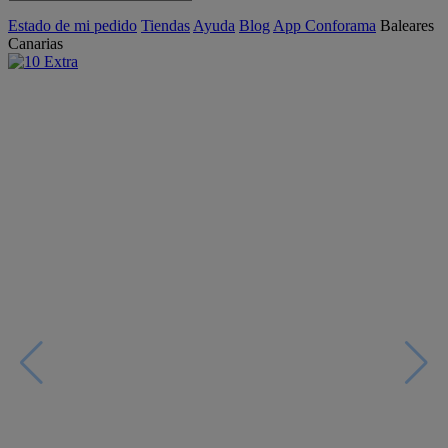
Estado de mi pedido
Tiendas
Ayuda
Blog
App Conforama
Baleares
Canarias