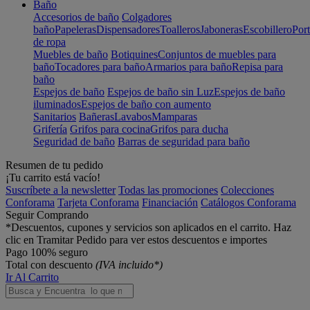
Baño
Accesorios de baño
Colgadores
baño
Papeleras
Dispensadores
Toalleros
Jaboneras
Escobillero
Port
de ropa
Muebles de baño
Botiquines
Conjuntos de muebles para
baño
Tocadores para baño
Armarios para baño
Repisa para
baño
Espejos de baño
Espejos de baño sin Luz
Espejos de baño
iluminados
Espejos de baño con aumento
Sanitarios
Bañeras
Lavabos
Mamparas
Grifería
Grifos para cocina
Grifos para ducha
Seguridad de baño
Barras de seguridad para baño
Resumen de tu pedido
¡Tu carrito está vacío!
Suscríbete a la newsletter
Todas las promociones
Colecciones
Conforama
Tarjeta Conforama
Financiación
Catálogos Conforama
Seguir Comprando
*Descuentos, cupones y servicios son aplicados en el carrito. Haz
clic en Tramitar Pedido para ver estos descuentos e importes
Pago 100% seguro
Total con descuento
(IVA incluido*)
Ir Al Carrito