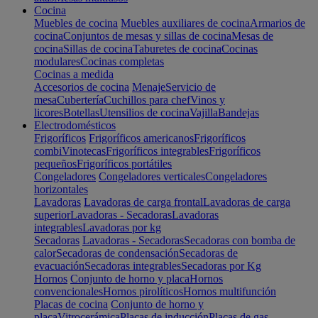
Cocina
Muebles de cocina
Muebles auxiliares de cocina
Armarios de
cocina
Conjuntos de mesas y sillas de cocina
Mesas de
cocina
Sillas de cocina
Taburetes de cocina
Cocinas
modulares
Cocinas completas
Cocinas a medida
Accesorios de cocina
Menaje
Servicio de
mesa
Cubertería
Cuchillos para chef
Vinos y
licores
Botellas
Utensilios de cocina
Vajilla
Bandejas
Electrodomésticos
Frigoríficos
Frigoríficos americanos
Frigoríficos
combi
Vinotecas
Frigoríficos integrables
Frigoríficos
pequeños
Frigoríficos portátiles
Congeladores
Congeladores verticales
Congeladores
horizontales
Lavadoras
Lavadoras de carga frontal
Lavadoras de carga
superior
Lavadoras - Secadoras
Lavadoras
integrables
Lavadoras por kg
Secadoras
Lavadoras - Secadoras
Secadoras con bomba de
calor
Secadoras de condensación
Secadoras de
evacuación
Secadoras integrables
Secadoras por Kg
Hornos
Conjunto de horno y placa
Hornos
convencionales
Hornos pirolíticos
Hornos multifunción
Placas de cocina
Conjunto de horno y
placa
Vitrocerámica
Placas de inducción
Placas de gas