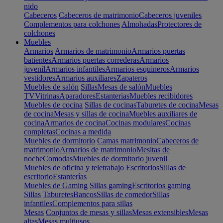
nido
Cabeceros
Cabeceros de matrimonio
Cabeceros juveniles
Complementos para colchones
Almohadas
Protectores de
colchones
Muebles
Armarios
Armarios de matrimonio
Armarios puertas
batientes
Armarios puertas correderas
Armarios
juvenil
Armarios infantiles
Armarios esquineros
Armarios
vestidores
Armarios auxiliares
Zapateros
Muebles de salón
Sillas
Mesas de salón
Muebles
TV
Vitrinas
Aparadores
Estanterias
Muebles recibidores
Muebles de cocina
Sillas de cocinas
Taburetes de cocina
Mesas
de cocina
Mesas y sillas de cocina
Muebles auxiliares de
cocina
Armarios de cocina
Cocinas modulares
Cocinas
completas
Cocinas a medida
Muebles de dormitorio
Camas matrimonio
Cabeceros de
matrimonio
Armarios de matrimonio
Mesitas de
noche
Comodas
Muebles de dormitorio juvenil
Muebles de oficina y teletrabajo
Escritorios
Sillas de
escritorio
Estanterías
Muebles de Gaming
Sillas gaming
Escritorios gaming
Sillas
Taburetes
Bancos
Sillas de comedor
Sillas
infantiles
Complementos para sillas
Mesas
Conjuntos de mesas y sillas
Mesas extensibles
Mesas
altas
Mesas multiusos