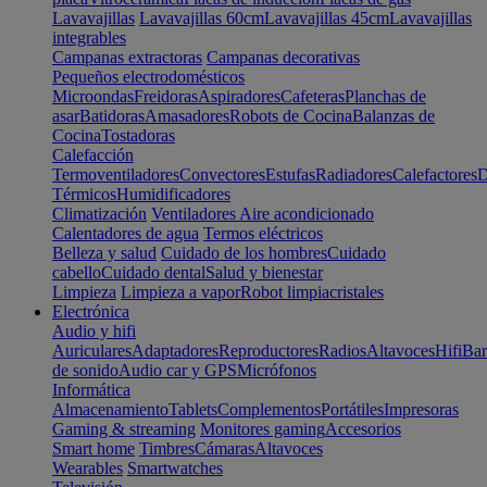
Lavavajillas
Lavavajillas 60cm
Lavavajillas 45cm
Lavavajillas
integrables
Campanas extractoras
Campanas decorativas
Pequeños electrodomésticos
Microondas
Freidoras
Aspiradores
Cafeteras
Planchas de
asar
Batidoras
Amasadores
Robots de Cocina
Balanzas de
Cocina
Tostadoras
Calefacción
Termoventiladores
Convectores
Estufas
Radiadores
Calefactores
D
Térmicos
Humidificadores
Climatización
Ventiladores
Aire acondicionado
Calentadores de agua
Termos eléctricos
Belleza y salud
Cuidado de los hombres
Cuidado
cabello
Cuidado dental
Salud y bienestar
Limpieza
Limpieza a vapor
Robot limpiacristales
Electrónica
Audio y hifi
Auriculares
Adaptadores
Reproductores
Radios
Altavoces
Hifi
Bar
de sonido
Audio car y GPS
Micrófonos
Informática
Almacenamiento
Tablets
Complementos
Portátiles
Impresoras
Gaming & streaming
Monitores gaming
Accesorios
Smart home
Timbres
Cámaras
Altavoces
Wearables
Smartwatches