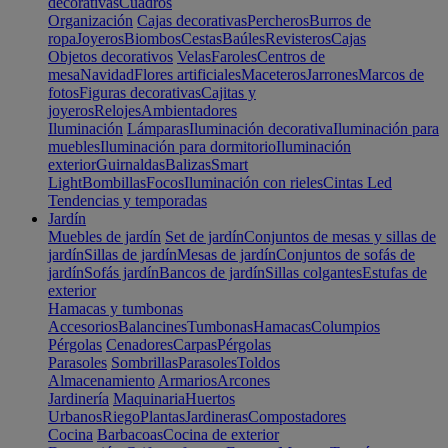
decorativas
Cuadros
Organización
Cajas decorativas
Percheros
Burros de
ropa
Joyeros
Biombos
Cestas
Baúles
Revisteros
Cajas
Objetos decorativos
Velas
Faroles
Centros de
mesa
Navidad
Flores artificiales
Maceteros
Jarrones
Marcos de
fotos
Figuras decorativas
Cajitas y
joyeros
Relojes
Ambientadores
Iluminación
Lámparas
Iluminación decorativa
Iluminación para
muebles
Iluminación para dormitorio
Iluminación
exterior
Guirnaldas
Balizas
Smart
Light
Bombillas
Focos
Iluminación con rieles
Cintas Led
Tendencias y temporadas
Jardín
Muebles de jardín
Set de jardín
Conjuntos de mesas y sillas de
jardín
Sillas de jardín
Mesas de jardín
Conjuntos de sofás de
jardín
Sofás jardín
Bancos de jardín
Sillas colgantes
Estufas de
exterior
Hamacas y tumbonas
Accesorios
Balancines
Tumbonas
Hamacas
Columpios
Pérgolas
Cenadores
Carpas
Pérgolas
Parasoles
Sombrillas
Parasoles
Toldos
Almacenamiento
Armarios
Arcones
Jardinería
Maquinaria
Huertos
Urbanos
Riego
Plantas
Jardineras
Compostadores
Cocina
Barbacoas
Cocina de exterior