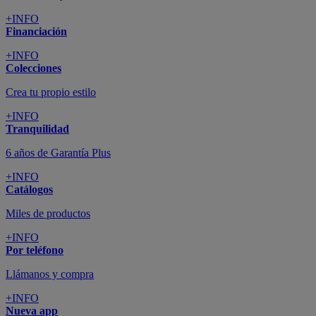
+INFO
Financiación
+INFO
Colecciones
Crea tu propio estilo
+INFO
Tranquilidad
6 años de Garantía Plus
+INFO
Catálogos
Miles de productos
+INFO
Por teléfono
Llámanos y compra
+INFO
Nueva app