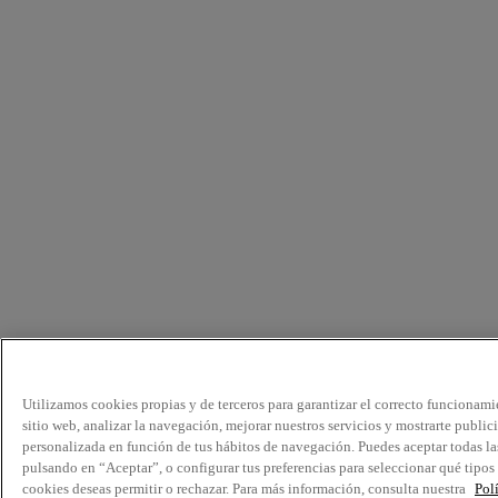
Utilizamos cookies propias y de terceros para garantizar el correcto funcionami
sitio web, analizar la navegación, mejorar nuestros servicios y mostrarte public
personalizada en función de tus hábitos de navegación. Puedes aceptar todas la
pulsando en “Aceptar”, o configurar tus preferencias para seleccionar qué tipos
cookies deseas permitir o rechazar. Para más información, consulta nuestra
Pol