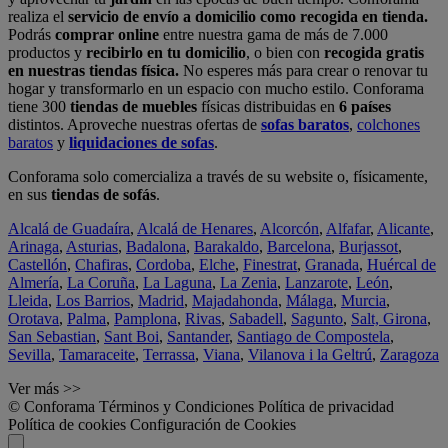
realiza el
servicio de envío a domicilio como recogida en tienda.
Podrás
comprar online
entre nuestra gama de más de 7.000
productos y
recibirlo en tu domicilio
, o bien con
recogida gratis
en nuestras tiendas física.
No esperes más para crear o renovar tu
hogar y transformarlo en un espacio con mucho estilo. Conforama
tiene 300
tiendas de muebles
físicas distribuidas en
6 países
distintos. Aproveche nuestras ofertas de
sofas baratos
,
colchones
baratos
y
liquidaciones de sofas
.
Conforama solo comercializa a través de su website o, físicamente,
en sus
tiendas de sofás
.
Alcalá de Guadaíra
,
Alcalá de Henares
,
Alcorcón
,
Alfafar
,
Alicante
,
Arinaga
,
Asturias
,
Badalona
,
Barakaldo
,
Barcelona
,
Burjassot
,
Castellón
,
Chafiras
,
Cordoba
,
Elche
,
Finestrat
,
Granada
,
Huércal de
Almería
,
La Coruña
,
La Laguna
,
La Zenia
,
Lanzarote
,
León
,
Lleida
,
Los Barrios
,
Madrid
,
Majadahonda
,
Málaga
,
Murcia
,
Orotava
,
Palma
,
Pamplona
,
Rivas
,
Sabadell
,
Sagunto
,
Salt, Girona
,
San Sebastian
,
Sant Boi
,
Santander
,
Santiago de Compostela
,
Sevilla
,
Tamaraceite
,
Terrassa
,
Viana
,
Vilanova i la Geltrú
,
Zaragoza
Ver más >>
© Conforama
Términos y Condiciones
Política de privacidad
Política de cookies
Configuración de Cookies