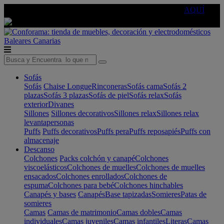
🔵Cambia tu electro con
-10% EXTRA
de descuento ☑️
AQUÍ
Baleares
Canarias
Sofás
Sofás
Chaise Longue
Rinconeras
Sofás cama
Sofás 2
plazas
Sofás 3 plazas
Sofás de piel
Sofás relax
Sofás
exterior
Divanes
Sillones
Sillones decorativos
Sillones relax
Sillones relax
levantapersonas
Puffs
Puffs decorativos
Puffs pera
Puffs reposapiés
Puffs con
almacenaje
Descanso
Colchones
Packs colchón y canapé
Colchones
viscoelásticos
Colchones de muelles
Colchones de muelles
ensacados
Colchones enrollados
Colchones de
espuma
Colchones para bebé
Colchones hinchables
Canapés y bases
Canapés
Base tapizadas
Somieres
Patas de
somieres
Camas
Camas de matrimonio
Camas dobles
Camas
individuales
Camas juveniles
Camas infantiles
Literas
Camas