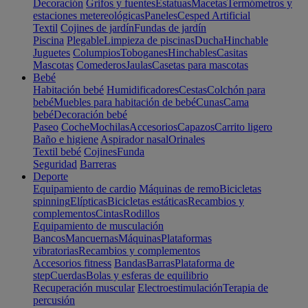
Decoración
Grifos y fuentes
Estatuas
Macetas
Termómetros y
estaciones metereológicas
Paneles
Cesped Artificial
Textil
Cojines de jardín
Fundas de jardín
Piscina
Plegable
Limpieza de piscinas
Ducha
Hinchable
Juguetes
Columpios
Toboganes
Hinchables
Casitas
Mascotas
Comederos
Jaulas
Casetas para mascotas
Bebé
Habitación bebé
Humidificadores
Cestas
Colchón para
bebé
Muebles para habitación de bebé
Cunas
Cama
bebé
Decoración bebé
Paseo
Coche
Mochilas
Accesorios
Capazos
Carrito ligero
Baño e higiene
Aspirador nasal
Orinales
Textil bebé
Cojines
Funda
Seguridad
Barreras
Deporte
Equipamiento de cardio
Máquinas de remo
Bicicletas
spinning
Elípticas
Bicicletas estáticas
Recambios y
complementos
Cintas
Rodillos
Equipamiento de musculación
Bancos
Mancuernas
Máquinas
Plataformas
vibratorias
Recambios y complementos
Accesorios fitness
Bandas
Barras
Plataforma de
step
Cuerdas
Bolas y esferas de equilibrio
Recuperación muscular
Electroestimulación
Terapia de
percusión