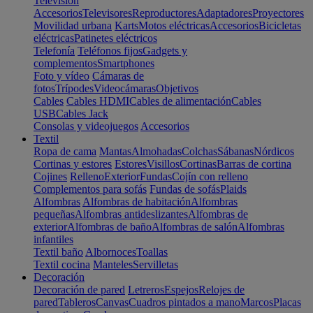
Televisión
Accesorios
Televisores
Reproductores
Adaptadores
Proyectores
Movilidad urbana
Karts
Motos eléctricas
Accesorios
Bicicletas
eléctricas
Patinetes eléctricos
Telefonía
Teléfonos fijos
Gadgets y
complementos
Smartphones
Foto y vídeo
Cámaras de
fotos
Trípodes
Videocámaras
Objetivos
Cables
Cables HDMI
Cables de alimentación
Cables
USB
Cables Jack
Consolas y videojuegos
Accesorios
Textil
Ropa de cama
Mantas
Almohadas
Colchas
Sábanas
Nórdicos
Cortinas y estores
Estores
Visillos
Cortinas
Barras de cortina
Cojines
Relleno
Exterior
Fundas
Cojín con relleno
Complementos para sofás
Fundas de sofás
Plaids
Alfombras
Alfombras de habitación
Alfombras
pequeñas
Alfombras antideslizantes
Alfombras de
exterior
Alfombras de baño
Alfombras de salón
Alfombras
infantiles
Textil baño
Albornoces
Toallas
Textil cocina
Manteles
Servilletas
Decoración
Decoración de pared
Letreros
Espejos
Relojes de
pared
Tableros
Canvas
Cuadros pintados a mano
Marcos
Placas