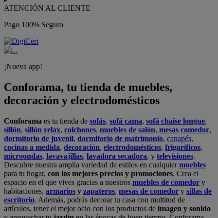
ATENCIÓN AL CLIENTE
Pago 100% Seguro
¡Nueva app!
Conforama, tu tienda de muebles,
decoración y electrodomésticos
Conforama
es tu tienda de
sofás
,
sofá cama
,
sofá chaise longue
,
sillón
,
sillón relax
,
colchones
,
muebles de salón
,
mesas comedor
,
dormitorio de juvenil
,
dormitorio de matrimonio
,
canapés
,
cocinas a medida
,
decoración
,
electrodomésticos
,
frigoríficos
,
microondas
,
lavavajillas
,
lavadora secadora
, y
televisiones
.
Descubre nuestra amplia variedad de estilos en cualquier
muebles
para tu hogar,
con los mejores precios y promociones
. Crea el
espacio en el que vives gracias a nuestros
muebles de comedor
y
habitaciones,
armarios
y
zapateros
,
mesas de comedor
y
sillas de
escritorio
. Además, podrás decorar tu casa con multitud de
artículos, tener el mejor ocio con los productos de
imagen y sonido
y aprovechar tu
jardín
en las épocas de buen tiempo. Conforama