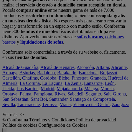
realiza el
servicio de envío a domicilio como recogida en tienda.
Podrás
comprar online
entre nuestra gama de más de 7.000
productos y
recibirlo en tu domicilio
, o bien con
recogida gratis
en nuestras tiendas física.
No esperes más para crear o renovar tu
hogar y transformarlo en un espacio con mucho estilo. Conforama
tiene 300
tiendas de muebles
físicas distribuidas en
6 países
distintos. Aproveche nuestras ofertas de
sofas baratos
,
colchones
baratos
y
liquidaciones de sofas
.
Conforama solo comercializa a través de su website o, físicamente,
en sus
tiendas de sofás
.
Alcalá de Guadaíra
,
Alcalá de Henares
,
Alcorcón
,
Alfafar
,
Alicante
,
Arinaga
,
Asturias
,
Badalona
,
Barakaldo
,
Barcelona
,
Burjassot
,
Castellón
,
Chafiras
,
Cordoba
,
Elche
,
Finestrat
,
Granada
,
Huércal de
Almería
,
La Coruña
,
La Laguna
,
La Zenia
,
Lanzarote
,
León
,
Lleida
,
Los Barrios
,
Madrid
,
Majadahonda
,
Málaga
,
Murcia
,
Orotava
,
Palma
,
Pamplona
,
Rivas
,
Sabadell
,
Sagunto
,
Salt, Girona
,
San Sebastian
,
Sant Boi
,
Santander
,
Santiago de Compostela
,
Sevilla
,
Tamaraceite
,
Terrassa
,
Viana
,
Vilanova i la Geltrú
,
Zaragoza
Ver más >>
© Conforama
Términos y Condiciones
Política de privacidad
Política de cookies
Configuración de Cookies