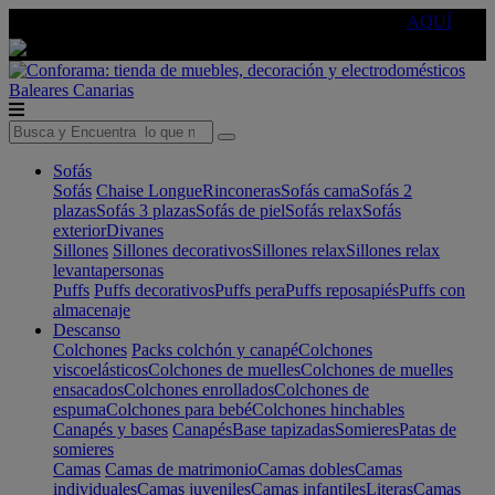
🔵Cambia tu electro con
-10% EXTRA
de descuento ☑️
AQUÍ
Baleares
Canarias
Sofás
Sofás
Chaise Longue
Rinconeras
Sofás cama
Sofás 2
plazas
Sofás 3 plazas
Sofás de piel
Sofás relax
Sofás
exterior
Divanes
Sillones
Sillones decorativos
Sillones relax
Sillones relax
levantapersonas
Puffs
Puffs decorativos
Puffs pera
Puffs reposapiés
Puffs con
almacenaje
Descanso
Colchones
Packs colchón y canapé
Colchones
viscoelásticos
Colchones de muelles
Colchones de muelles
ensacados
Colchones enrollados
Colchones de
espuma
Colchones para bebé
Colchones hinchables
Canapés y bases
Canapés
Base tapizadas
Somieres
Patas de
somieres
Camas
Camas de matrimonio
Camas dobles
Camas
individuales
Camas juveniles
Camas infantiles
Literas
Camas