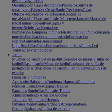
decorativas
Cuadros
Organización
Cajas decorativas
Percheros
Burros de
ropa
Joyeros
Biombos
Cestas
Baúles
Revisteros
Cajas
Objetos decorativos
Velas
Faroles
Centros de
mesa
Navidad
Flores artificiales
Maceteros
Jarrones
Marcos de
fotos
Figuras decorativas
Cajitas y
joyeros
Relojes
Ambientadores
Iluminación
Lámparas
Iluminación decorativa
Iluminación para
muebles
Iluminación para dormitorio
Iluminación
exterior
Guirnaldas
Balizas
Smart
Light
Bombillas
Focos
Iluminación con rieles
Cintas Led
Tendencias y temporadas
Jardín
Muebles de jardín
Set de jardín
Conjuntos de mesas y sillas de
jardín
Sillas de jardín
Mesas de jardín
Conjuntos de sofás de
jardín
Sofás jardín
Bancos de jardín
Sillas colgantes
Estufas de
exterior
Hamacas y tumbonas
Accesorios
Balancines
Tumbonas
Hamacas
Columpios
Pérgolas
Cenadores
Carpas
Pérgolas
Parasoles
Sombrillas
Parasoles
Toldos
Almacenamiento
Armarios
Arcones
Jardinería
Maquinaria
Huertos
Urbanos
Riego
Plantas
Jardineras
Compostadores
Cocina
Barbacoas
Cocina de exterior