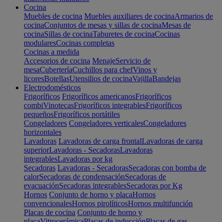
Cocina
Muebles de cocina
Muebles auxiliares de cocina
Armarios de
cocina
Conjuntos de mesas y sillas de cocina
Mesas de
cocina
Sillas de cocina
Taburetes de cocina
Cocinas
modulares
Cocinas completas
Cocinas a medida
Accesorios de cocina
Menaje
Servicio de
mesa
Cubertería
Cuchillos para chef
Vinos y
licores
Botellas
Utensilios de cocina
Vajilla
Bandejas
Electrodomésticos
Frigoríficos
Frigoríficos americanos
Frigoríficos
combi
Vinotecas
Frigoríficos integrables
Frigoríficos
pequeños
Frigoríficos portátiles
Congeladores
Congeladores verticales
Congeladores
horizontales
Lavadoras
Lavadoras de carga frontal
Lavadoras de carga
superior
Lavadoras - Secadoras
Lavadoras
integrables
Lavadoras por kg
Secadoras
Lavadoras - Secadoras
Secadoras con bomba de
calor
Secadoras de condensación
Secadoras de
evacuación
Secadoras integrables
Secadoras por Kg
Hornos
Conjunto de horno y placa
Hornos
convencionales
Hornos pirolíticos
Hornos multifunción
Placas de cocina
Conjunto de horno y
placa
Vitrocerámica
Placas de inducción
Placas de gas