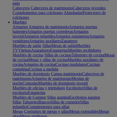
nido
Cabeceros
Cabeceros de matrimonio
Cabeceros juveniles
Complementos para colchones
Almohadas
Protectores de
colchones
Muebles
Armarios
Armarios de matrimonio
Armarios puertas
batientes
Armarios puertas correderas
Armarios
juvenil
Armarios infantiles
Armarios esquineros
Armarios
vestidores
Armarios auxiliares
Zapateros
Muebles de salón
Sillas
Mesas de salón
Muebles
TV
Vitrinas
Aparadores
Estanterias
Muebles recibidores
Muebles de cocina
Sillas de cocinas
Taburetes de cocina
Mesas
de cocina
Mesas y sillas de cocina
Muebles auxiliares de
cocina
Armarios de cocina
Cocinas modulares
Cocinas
completas
Cocinas a medida
Muebles de dormitorio
Camas matrimonio
Cabeceros de
matrimonio
Armarios de matrimonio
Mesitas de
noche
Comodas
Muebles de dormitorio juvenil
Muebles de oficina y teletrabajo
Escritorios
Sillas de
escritorio
Estanterías
Muebles de Gaming
Sillas gaming
Escritorios gaming
Sillas
Taburetes
Bancos
Sillas de comedor
Sillas
infantiles
Complementos para sillas
Mesas
Conjuntos de mesas y sillas
Mesas extensibles
Mesas
altas
Mesas multiusos