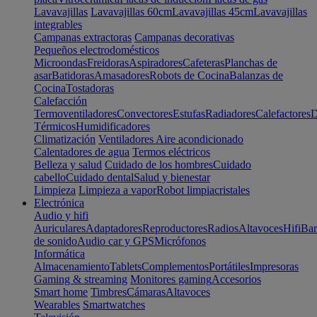
Lavavajillas
Lavavajillas 60cm
Lavavajillas 45cm
Lavavajillas
integrables
Campanas extractoras
Campanas decorativas
Pequeños electrodomésticos
Microondas
Freidoras
Aspiradores
Cafeteras
Planchas de
asar
Batidoras
Amasadores
Robots de Cocina
Balanzas de
Cocina
Tostadoras
Calefacción
Termoventiladores
Convectores
Estufas
Radiadores
Calefactores
D
Térmicos
Humidificadores
Climatización
Ventiladores
Aire acondicionado
Calentadores de agua
Termos eléctricos
Belleza y salud
Cuidado de los hombres
Cuidado
cabello
Cuidado dental
Salud y bienestar
Limpieza
Limpieza a vapor
Robot limpiacristales
Electrónica
Audio y hifi
Auriculares
Adaptadores
Reproductores
Radios
Altavoces
Hifi
Bar
de sonido
Audio car y GPS
Micrófonos
Informática
Almacenamiento
Tablets
Complementos
Portátiles
Impresoras
Gaming & streaming
Monitores gaming
Accesorios
Smart home
Timbres
Cámaras
Altavoces
Wearables
Smartwatches