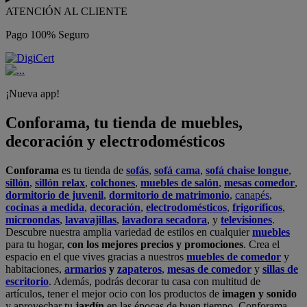
ATENCIÓN AL CLIENTE
Pago 100% Seguro
¡Nueva app!
Conforama, tu tienda de muebles,
decoración y electrodomésticos
Conforama
es tu tienda de
sofás
,
sofá cama
,
sofá chaise longue
,
sillón
,
sillón relax
,
colchones
,
muebles de salón
,
mesas comedor
,
dormitorio de juvenil
,
dormitorio de matrimonio
,
canapés
,
cocinas a medida
,
decoración
,
electrodomésticos
,
frigoríficos
,
microondas
,
lavavajillas
,
lavadora secadora
, y
televisiones
.
Descubre nuestra amplia variedad de estilos en cualquier
muebles
para tu hogar,
con los mejores precios y promociones
. Crea el
espacio en el que vives gracias a nuestros
muebles de comedor
y
habitaciones,
armarios
y
zapateros
,
mesas de comedor
y
sillas de
escritorio
. Además, podrás decorar tu casa con multitud de
artículos, tener el mejor ocio con los productos de
imagen y sonido
y aprovechar tu
jardín
en las épocas de buen tiempo. Conforama