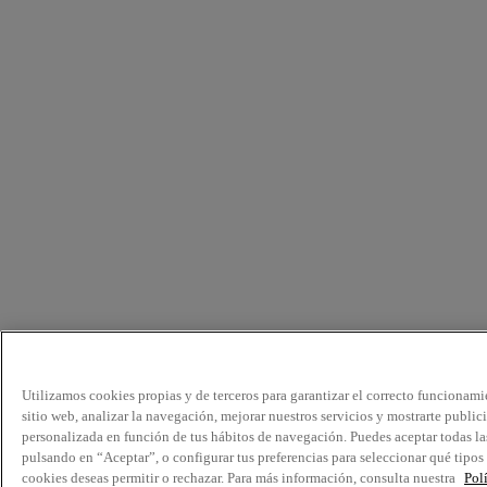
Utilizamos cookies propias y de terceros para garantizar el correcto funcionami
sitio web, analizar la navegación, mejorar nuestros servicios y mostrarte public
personalizada en función de tus hábitos de navegación. Puedes aceptar todas la
pulsando en “Aceptar”, o configurar tus preferencias para seleccionar qué tipos
cookies deseas permitir o rechazar. Para más información, consulta nuestra
Pol