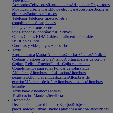
Televisión
Accesorios
Televisores
Reproductores
Adaptadores
Proyectores
Movilidad urbana
Karts
Motos eléctricas
Accesorios
Bicicletas
eléctricas
Patinetes eléctricos
Telefonía
Teléfonos fijos
Gadgets y
complementos
Smartphones
Foto y vídeo
Cámaras de
fotos
Trípodes
Videocámaras
Objetivos
Cables
Cables HDMI
Cables de alimentación
Cables
USB
Cables Jack
Consolas y videojuegos
Accesorios
Textil
Ropa de cama
Mantas
Almohadas
Colchas
Sábanas
Nórdicos
Cortinas y estores
Estores
Visillos
Cortinas
Barras de cortina
Cojines
Relleno
Exterior
Fundas
Cojín con relleno
Complementos para sofás
Fundas de sofás
Plaids
Alfombras
Alfombras de habitación
Alfombras
pequeñas
Alfombras antideslizantes
Alfombras de
exterior
Alfombras de baño
Alfombras de salón
Alfombras
infantiles
Textil baño
Albornoces
Toallas
Textil cocina
Manteles
Servilletas
Decoración
Decoración de pared
Letreros
Espejos
Relojes de
pared
Tableros
Canvas
Cuadros pintados a mano
Marcos
Placas