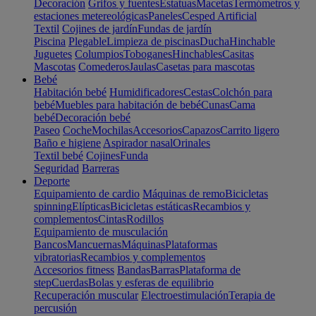
Decoración
Grifos y fuentes
Estatuas
Macetas
Termómetros y
estaciones metereológicas
Paneles
Cesped Artificial
Textil
Cojines de jardín
Fundas de jardín
Piscina
Plegable
Limpieza de piscinas
Ducha
Hinchable
Juguetes
Columpios
Toboganes
Hinchables
Casitas
Mascotas
Comederos
Jaulas
Casetas para mascotas
Bebé
Habitación bebé
Humidificadores
Cestas
Colchón para
bebé
Muebles para habitación de bebé
Cunas
Cama
bebé
Decoración bebé
Paseo
Coche
Mochilas
Accesorios
Capazos
Carrito ligero
Baño e higiene
Aspirador nasal
Orinales
Textil bebé
Cojines
Funda
Seguridad
Barreras
Deporte
Equipamiento de cardio
Máquinas de remo
Bicicletas
spinning
Elípticas
Bicicletas estáticas
Recambios y
complementos
Cintas
Rodillos
Equipamiento de musculación
Bancos
Mancuernas
Máquinas
Plataformas
vibratorias
Recambios y complementos
Accesorios fitness
Bandas
Barras
Plataforma de
step
Cuerdas
Bolas y esferas de equilibrio
Recuperación muscular
Electroestimulación
Terapia de
percusión