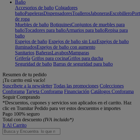
Baño
Accesorios de baño
Colgadores
baño
Papeleras
Dispensadores
Toalleros
Jaboneras
Escobillero
Port
de ropa
Muebles de baño
Botiquines
Conjuntos de muebles para
baño
Tocadores para baño
Armarios para baño
Repisa para
baño
Espejos de baño
Espejos de baño sin Luz
Espejos de baño
iluminados
Espejos de baño con aumento
Sanitarios
Bañeras
Lavabos
Mamparas
Grifería
Grifos para cocina
Grifos para ducha
Seguridad de baño
Barras de seguridad para baño
Resumen de tu pedido
¡Tu carrito está vacío!
Suscríbete a la newsletter
Todas las promociones
Colecciones
Conforama
Tarjeta Conforama
Financiación
Catálogos Conforama
Seguir Comprando
*Descuentos, cupones y servicios son aplicados en el carrito. Haz
clic en Tramitar Pedido para ver estos descuentos e importes
Pago 100% seguro
Total con descuento
(IVA incluido*)
Ir Al Carrito