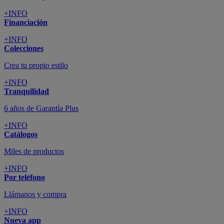
+INFO
Financiación
+INFO
Colecciones
Crea tu propio estilo
+INFO
Tranquilidad
6 años de Garantía Plus
+INFO
Catálogos
Miles de productos
+INFO
Por teléfono
Llámanos y compra
+INFO
Nueva app