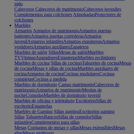
nido
Cabeceros
Cabeceros de matrimonio
Cabeceros juveniles
Complementos para colchones
Almohadas
Protectores de
colchones
Muebles
Armarios
Armarios de matrimonio
Armarios puertas
batientes
Armarios puertas correderas
Armarios
juvenil
Armarios infantiles
Armarios esquineros
Armarios
vestidores
Armarios auxiliares
Zapateros
Muebles de salón
Sillas
Mesas de salón
Muebles
TV
Vitrinas
Aparadores
Estanterias
Muebles recibidores
Muebles de cocina
Sillas de cocinas
Taburetes de cocina
Mesas
de cocina
Mesas y sillas de cocina
Muebles auxiliares de
cocina
Armarios de cocina
Cocinas modulares
Cocinas
completas
Cocinas a medida
Muebles de dormitorio
Camas matrimonio
Cabeceros de
matrimonio
Armarios de matrimonio
Mesitas de
noche
Comodas
Muebles de dormitorio juvenil
Muebles de oficina y teletrabajo
Escritorios
Sillas de
escritorio
Estanterías
Muebles de Gaming
Sillas gaming
Escritorios gaming
Sillas
Taburetes
Bancos
Sillas de comedor
Sillas
infantiles
Complementos para sillas
Mesas
Conjuntos de mesas y sillas
Mesas extensibles
Mesas
altas
Mesas multiusos