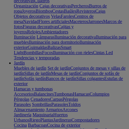
decorativas
Cuadros
Organización
Cajas decorativas
Percheros
Burros de
ropa
Joyeros
Biombos
Cestas
Baúles
Revisteros
Cajas
Objetos decorativos
Velas
Faroles
Centros de
mesa
Navidad
Flores artificiales
Maceteros
Jarrones
Marcos de
fotos
Figuras decorativas
Cajitas y
joyeros
Relojes
Ambientadores
Iluminación
Lámparas
Iluminación decorativa
Iluminación para
muebles
Iluminación para dormitorio
Iluminación
exterior
Guirnaldas
Balizas
Smart
Light
Bombillas
Focos
Iluminación con rieles
Cintas Led
Tendencias y temporadas
Jardín
Muebles de jardín
Set de jardín
Conjuntos de mesas y sillas de
jardín
Sillas de jardín
Mesas de jardín
Conjuntos de sofás de
jardín
Sofás jardín
Bancos de jardín
Sillas colgantes
Estufas de
exterior
Hamacas y tumbonas
Accesorios
Balancines
Tumbonas
Hamacas
Columpios
Pérgolas
Cenadores
Carpas
Pérgolas
Parasoles
Sombrillas
Parasoles
Toldos
Almacenamiento
Armarios
Arcones
Jardinería
Maquinaria
Huertos
Urbanos
Riego
Plantas
Jardineras
Compostadores
Cocina
Barbacoas
Cocina de exterior