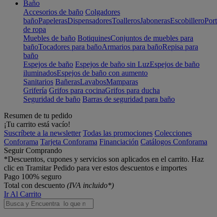
Baño
Accesorios de baño
Colgadores
baño
Papeleras
Dispensadores
Toalleros
Jaboneras
Escobillero
Port
de ropa
Muebles de baño
Botiquines
Conjuntos de muebles para
baño
Tocadores para baño
Armarios para baño
Repisa para
baño
Espejos de baño
Espejos de baño sin Luz
Espejos de baño
iluminados
Espejos de baño con aumento
Sanitarios
Bañeras
Lavabos
Mamparas
Grifería
Grifos para cocina
Grifos para ducha
Seguridad de baño
Barras de seguridad para baño
Resumen de tu pedido
¡Tu carrito está vacío!
Suscríbete a la newsletter
Todas las promociones
Colecciones
Conforama
Tarjeta Conforama
Financiación
Catálogos Conforama
Seguir Comprando
*Descuentos, cupones y servicios son aplicados en el carrito. Haz
clic en Tramitar Pedido para ver estos descuentos e importes
Pago 100% seguro
Total con descuento
(IVA incluido*)
Ir Al Carrito