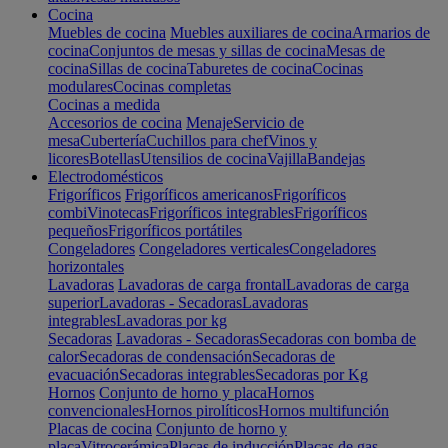
Cocina
Muebles de cocina
Muebles auxiliares de cocina
Armarios de
cocina
Conjuntos de mesas y sillas de cocina
Mesas de
cocina
Sillas de cocina
Taburetes de cocina
Cocinas
modulares
Cocinas completas
Cocinas a medida
Accesorios de cocina
Menaje
Servicio de
mesa
Cubertería
Cuchillos para chef
Vinos y
licores
Botellas
Utensilios de cocina
Vajilla
Bandejas
Electrodomésticos
Frigoríficos
Frigoríficos americanos
Frigoríficos
combi
Vinotecas
Frigoríficos integrables
Frigoríficos
pequeños
Frigoríficos portátiles
Congeladores
Congeladores verticales
Congeladores
horizontales
Lavadoras
Lavadoras de carga frontal
Lavadoras de carga
superior
Lavadoras - Secadoras
Lavadoras
integrables
Lavadoras por kg
Secadoras
Lavadoras - Secadoras
Secadoras con bomba de
calor
Secadoras de condensación
Secadoras de
evacuación
Secadoras integrables
Secadoras por Kg
Hornos
Conjunto de horno y placa
Hornos
convencionales
Hornos pirolíticos
Hornos multifunción
Placas de cocina
Conjunto de horno y
placa
Vitrocerámica
Placas de inducción
Placas de gas