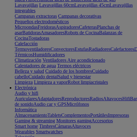
Lavavajillas
Lavavajillas 60cm
Lavavajillas 45cm
Lavavajillas
integrables
Campanas extractoras
Campanas decorativas
Pequeños electrodomésticos
Microondas
Freidoras
Aspiradores
Cafeteras
Planchas de
asar
Batidoras
Amasadores
Robots de Cocina
Balanzas de
Cocina
Tostadoras
Calefacción
Termoventiladores
Convectores
Estufas
Radiadores
Calefactores
D
Térmicos
Humidificadores
Climatización
Ventiladores
Aire acondicionado
Calentadores de agua
Termos eléctricos
Belleza y salud
Cuidado de los hombres
Cuidado
cabello
Cuidado dental
Salud y bienestar
Limpieza
Limpieza a vapor
Robot limpiacristales
Electrónica
Audio y hifi
Auriculares
Adaptadores
Reproductores
Radios
Altavoces
Hifi
Bar
de sonido
Audio car y GPS
Micrófonos
Informática
Almacenamiento
Tablets
Complementos
Portátiles
Impresoras
Gaming & streaming
Monitores gaming
Accesorios
Smart home
Timbres
Cámaras
Altavoces
Wearables
Smartwatches