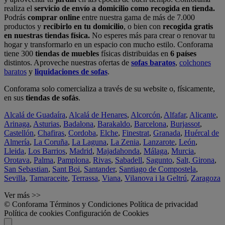
realiza el
servicio de envío a domicilio como recogida en tienda.
Podrás
comprar online
entre nuestra gama de más de 7.000
productos y
recibirlo en tu domicilio
, o bien con
recogida gratis
en nuestras tiendas física.
No esperes más para crear o renovar tu
hogar y transformarlo en un espacio con mucho estilo. Conforama
tiene 300
tiendas de muebles
físicas distribuidas en
6 países
distintos. Aproveche nuestras ofertas de
sofas baratos
,
colchones
baratos
y
liquidaciones de sofas
.
Conforama solo comercializa a través de su website o, físicamente,
en sus
tiendas de sofás
.
Alcalá de Guadaíra
,
Alcalá de Henares
,
Alcorcón
,
Alfafar
,
Alicante
,
Arinaga
,
Asturias
,
Badalona
,
Barakaldo
,
Barcelona
,
Burjassot
,
Castellón
,
Chafiras
,
Cordoba
,
Elche
,
Finestrat
,
Granada
,
Huércal de
Almería
,
La Coruña
,
La Laguna
,
La Zenia
,
Lanzarote
,
León
,
Lleida
,
Los Barrios
,
Madrid
,
Majadahonda
,
Málaga
,
Murcia
,
Orotava
,
Palma
,
Pamplona
,
Rivas
,
Sabadell
,
Sagunto
,
Salt, Girona
,
San Sebastian
,
Sant Boi
,
Santander
,
Santiago de Compostela
,
Sevilla
,
Tamaraceite
,
Terrassa
,
Viana
,
Vilanova i la Geltrú
,
Zaragoza
Ver más >>
© Conforama
Términos y Condiciones
Política de privacidad
Política de cookies
Configuración de Cookies