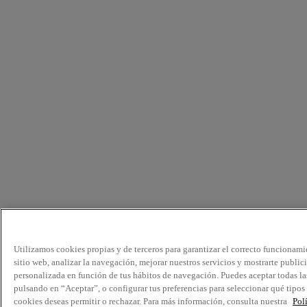
Utilizamos cookies propias y de terceros para garantizar el correcto funcionami
sitio web, analizar la navegación, mejorar nuestros servicios y mostrarte public
personalizada en función de tus hábitos de navegación. Puedes aceptar todas la
pulsando en “Aceptar”, o configurar tus preferencias para seleccionar qué tipos
cookies deseas permitir o rechazar. Para más información, consulta nuestra
Pol