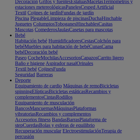
Decoración
Grifos y fuentes
Estatuas
Macetas
Termómetros y
estaciones metereológicas
Paneles
Cesped Artificial
Textil
Cojines de jardín
Fundas de jardín
Piscina
Plegable
Limpieza de piscinas
Ducha
Hinchable
Juguetes
Columpios
Toboganes
Hinchables
Casitas
Mascotas
Comederos
Jaulas
Casetas para mascotas
Bebé
Habitación bebé
Humidificadores
Cestas
Colchón para
bebé
Muebles para habitación de bebé
Cunas
Cama
bebé
Decoración bebé
Paseo
Coche
Mochilas
Accesorios
Capazos
Carrito ligero
Baño e higiene
Aspirador nasal
Orinales
Textil bebé
Cojines
Funda
Seguridad
Barreras
Deporte
Equipamiento de cardio
Máquinas de remo
Bicicletas
spinning
Elípticas
Bicicletas estáticas
Recambios y
complementos
Cintas
Rodillos
Equipamiento de musculación
Bancos
Mancuernas
Máquinas
Plataformas
vibratorias
Recambios y complementos
Accesorios fitness
Bandas
Barras
Plataforma de
step
Cuerdas
Bolas y esferas de equilibrio
Recuperación muscular
Electroestimulación
Terapia de
percusión