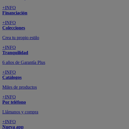
+INFO
Financiación
+INFO
Colecciones
Crea tu propio estilo
+INFO
Tranquilidad
6 años de Garantía Plus
+INFO
Catálogos
Miles de productos
+INFO
Por teléfono
Llámanos y compra
+INFO
Nueva app