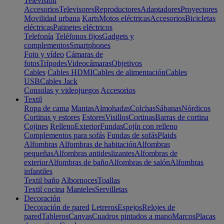
Televisión
Accesorios
Televisores
Reproductores
Adaptadores
Proyectores
Movilidad urbana
Karts
Motos eléctricas
Accesorios
Bicicletas
eléctricas
Patinetes eléctricos
Telefonía
Teléfonos fijos
Gadgets y
complementos
Smartphones
Foto y vídeo
Cámaras de
fotos
Trípodes
Videocámaras
Objetivos
Cables
Cables HDMI
Cables de alimentación
Cables
USB
Cables Jack
Consolas y videojuegos
Accesorios
Textil
Ropa de cama
Mantas
Almohadas
Colchas
Sábanas
Nórdicos
Cortinas y estores
Estores
Visillos
Cortinas
Barras de cortina
Cojines
Relleno
Exterior
Fundas
Cojín con relleno
Complementos para sofás
Fundas de sofás
Plaids
Alfombras
Alfombras de habitación
Alfombras
pequeñas
Alfombras antideslizantes
Alfombras de
exterior
Alfombras de baño
Alfombras de salón
Alfombras
infantiles
Textil baño
Albornoces
Toallas
Textil cocina
Manteles
Servilletas
Decoración
Decoración de pared
Letreros
Espejos
Relojes de
pared
Tableros
Canvas
Cuadros pintados a mano
Marcos
Placas