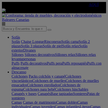
🔵Cambia tu electro con
-10% EXTRA
de descuento ☑️
AQUÍ
Baleares
Canarias
Sofás
Sofás
Chaise Longue
Rinconeras
Sofás cama
Sofás 2
plazas
Sofás 3 plazas
Sofás de piel
Sofás relax
Sofás
exterior
Divanes
Sillones
Sillones decorativos
Sillones relax
Sillones relax
levantapersonas
Puffs
Puffs decorativos
Puffs pera
Puffs reposapiés
Puffs con
almacenaje
Descanso
Colchones
Packs colchón y canapé
Colchones
viscoelásticos
Colchones de muelles
Colchones de muelles
ensacados
Colchones enrollados
Colchones de
espuma
Colchones para bebé
Colchones hinchables
Canapés y bases
Canapés
Base tapizadas
Somieres
Patas de
somieres
Camas
Camas de matrimonio
Camas dobles
Camas
individuales
Camas juveniles
Camas infantiles
Literas
Camas