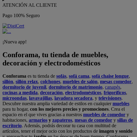
ATENCIÓN AL CLIENTE
Pago 100% Seguro
¡Nueva app!
Conforama, tu tienda de muebles,
decoración y electrodomésticos
Conforama
es tu tienda de
sofás
,
sofá cama
,
sofá chaise longue
,
sillón
,
sillón relax
,
colchones
,
muebles de salón
,
mesas comedor
,
dormitorio de juvenil
,
dormitorio de matrimonio
,
canapés
,
cocinas a medida
,
decoración
,
electrodomésticos
,
frigoríficos
,
microondas
,
lavavajillas
,
lavadora secadora
, y
televisiones
.
Descubre nuestra amplia variedad de estilos en cualquier
muebles
para tu hogar,
con los mejores precios y promociones
. Crea el
espacio en el que vives gracias a nuestros
muebles de comedor
y
habitaciones,
armarios
y
zapateros
,
mesas de comedor
y
sillas de
escritorio
. Además, podrás decorar tu casa con multitud de
artículos, tener el mejor ocio con los productos de
imagen y sonido
y aprovechar tu
jardín
en las épocas de buen tiempo. Conforama