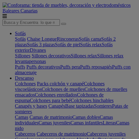
Baleares
Canarias
Sofás
Sofás
Chaise Longue
Rinconeras
Sofás cama
Sofás 2
plazas
Sofás 3 plazas
Sofás de piel
Sofás relax
Sofás
exterior
Divanes
Sillones
Sillones decorativos
Sillones relax
Sillones relax
levantapersonas
Puffs
Puffs decorativos
Puffs pera
Puffs reposapiés
Puffs con
almacenaje
Descanso
Colchones
Packs colchón y canapé
Colchones
viscoelásticos
Colchones de muelles
Colchones de muelles
ensacados
Colchones enrollados
Colchones de
espuma
Colchones para bebé
Colchones hinchables
Canapés y bases
Canapés
Base tapizadas
Somieres
Patas de
somieres
Camas
Camas de matrimonio
Camas dobles
Camas
individuales
Camas juveniles
Camas infantiles
Literas
Camas
nido
Cabeceros
Cabeceros de matrimonio
Cabeceros juveniles