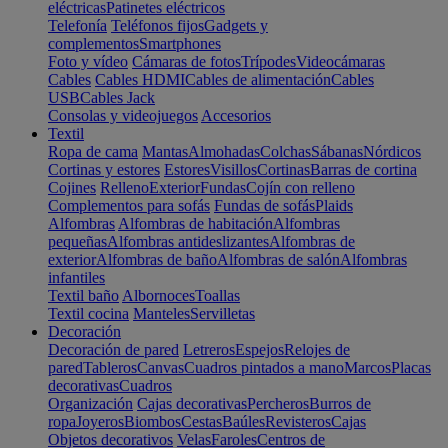
eléctricas
Patinetes eléctricos
Telefonía
Teléfonos fijos
Gadgets y
complementos
Smartphones
Foto y vídeo
Cámaras de fotos
Trípodes
Videocámaras
Cables
Cables HDMI
Cables de alimentación
Cables
USB
Cables Jack
Consolas y videojuegos
Accesorios
Textil
Ropa de cama
Mantas
Almohadas
Colchas
Sábanas
Nórdicos
Cortinas y estores
Estores
Visillos
Cortinas
Barras de cortina
Cojines
Relleno
Exterior
Fundas
Cojín con relleno
Complementos para sofás
Fundas de sofás
Plaids
Alfombras
Alfombras de habitación
Alfombras
pequeñas
Alfombras antideslizantes
Alfombras de
exterior
Alfombras de baño
Alfombras de salón
Alfombras
infantiles
Textil baño
Albornoces
Toallas
Textil cocina
Manteles
Servilletas
Decoración
Decoración de pared
Letreros
Espejos
Relojes de
pared
Tableros
Canvas
Cuadros pintados a mano
Marcos
Placas
decorativas
Cuadros
Organización
Cajas decorativas
Percheros
Burros de
ropa
Joyeros
Biombos
Cestas
Baúles
Revisteros
Cajas
Objetos decorativos
Velas
Faroles
Centros de