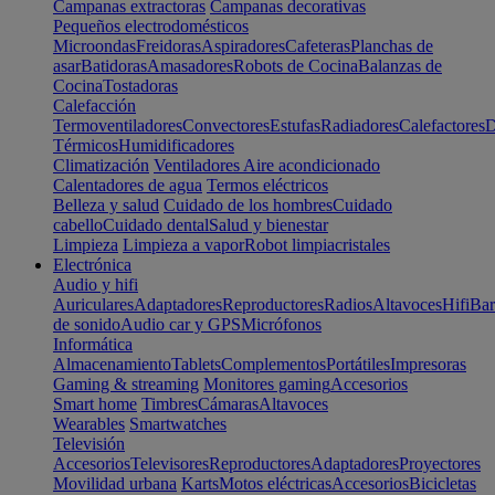
Campanas extractoras
Campanas decorativas
Pequeños electrodomésticos
Microondas
Freidoras
Aspiradores
Cafeteras
Planchas de
asar
Batidoras
Amasadores
Robots de Cocina
Balanzas de
Cocina
Tostadoras
Calefacción
Termoventiladores
Convectores
Estufas
Radiadores
Calefactores
D
Térmicos
Humidificadores
Climatización
Ventiladores
Aire acondicionado
Calentadores de agua
Termos eléctricos
Belleza y salud
Cuidado de los hombres
Cuidado
cabello
Cuidado dental
Salud y bienestar
Limpieza
Limpieza a vapor
Robot limpiacristales
Electrónica
Audio y hifi
Auriculares
Adaptadores
Reproductores
Radios
Altavoces
Hifi
Bar
de sonido
Audio car y GPS
Micrófonos
Informática
Almacenamiento
Tablets
Complementos
Portátiles
Impresoras
Gaming & streaming
Monitores gaming
Accesorios
Smart home
Timbres
Cámaras
Altavoces
Wearables
Smartwatches
Televisión
Accesorios
Televisores
Reproductores
Adaptadores
Proyectores
Movilidad urbana
Karts
Motos eléctricas
Accesorios
Bicicletas