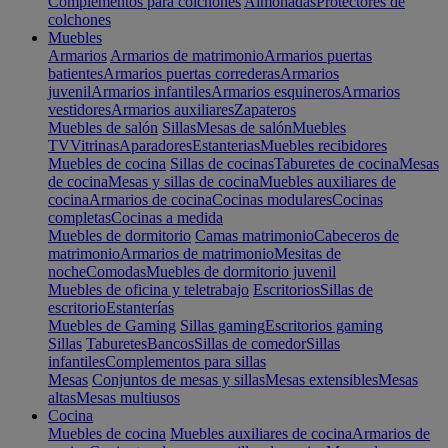
Complementos para colchones
Almohadas
Protectores de
colchones
Muebles
Armarios
Armarios de matrimonio
Armarios puertas
batientes
Armarios puertas correderas
Armarios
juvenil
Armarios infantiles
Armarios esquineros
Armarios
vestidores
Armarios auxiliares
Zapateros
Muebles de salón
Sillas
Mesas de salón
Muebles
TV
Vitrinas
Aparadores
Estanterias
Muebles recibidores
Muebles de cocina
Sillas de cocinas
Taburetes de cocina
Mesas
de cocina
Mesas y sillas de cocina
Muebles auxiliares de
cocina
Armarios de cocina
Cocinas modulares
Cocinas
completas
Cocinas a medida
Muebles de dormitorio
Camas matrimonio
Cabeceros de
matrimonio
Armarios de matrimonio
Mesitas de
noche
Comodas
Muebles de dormitorio juvenil
Muebles de oficina y teletrabajo
Escritorios
Sillas de
escritorio
Estanterías
Muebles de Gaming
Sillas gaming
Escritorios gaming
Sillas
Taburetes
Bancos
Sillas de comedor
Sillas
infantiles
Complementos para sillas
Mesas
Conjuntos de mesas y sillas
Mesas extensibles
Mesas
altas
Mesas multiusos
Cocina
Muebles de cocina
Muebles auxiliares de cocina
Armarios de