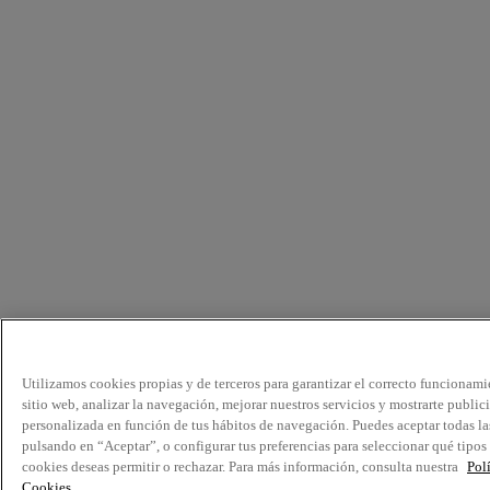
Utilizamos cookies propias y de terceros para garantizar el correcto funcionami
sitio web, analizar la navegación, mejorar nuestros servicios y mostrarte public
personalizada en función de tus hábitos de navegación. Puedes aceptar todas la
pulsando en “Aceptar”, o configurar tus preferencias para seleccionar qué tipos
cookies deseas permitir o rechazar. Para más información, consulta nuestra
Pol
Cookies