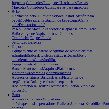
Juguetes
Columpios
Toboganes
Hinchables
Casitas
Mascotas
Comederos
Jaulas
Casetas para mascotas
Bebé
Habitación bebé
Humidificadores
Cestas
Colchón para
bebé
Muebles para habitación de bebé
Cunas
Cama
bebé
Decoración bebé
Paseo
Coche
Mochilas
Accesorios
Capazos
Carrito ligero
Baño e higiene
Aspirador nasal
Orinales
Textil bebé
Cojines
Funda
Seguridad
Barreras
Deporte
Equipamiento de cardio
Máquinas de remo
Bicicletas
spinning
Elípticas
Bicicletas estáticas
Recambios y
complementos
Cintas
Rodillos
Equipamiento de musculación
Bancos
Mancuernas
Máquinas
Plataformas
vibratorias
Recambios y complementos
Accesorios fitness
Bandas
Barras
Plataforma de
step
Cuerdas
Bolas y esferas de equilibrio
Recuperación muscular
Electroestimulación
Terapia de
percusión
Baño
Accesorios de baño
Colgadores
baño
Papeleras
Dispensadores
Toalleros
Jaboneras
Escobillero
Port
de ropa