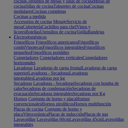
cocina
Conjuntos de mesas y sillas de cocina
Mesas de
cocina
Sillas de cocina
Taburetes de cocina
Cocinas
modulares
Cocinas completas
Cocinas a medida
Accesorios de cocina
Menaje
Servicio de
mesa
Cubertería
Cuchillos para chef
Vinos y
licores
Botellas
Utensilios de cocina
Vajilla
Bandejas
Electrodomésticos
Frigoríficos
Frigoríficos americanos
Frigoríficos
combi
Vinotecas
Frigoríficos integrables
Frigoríficos
pequeños
Frigoríficos portátiles
Congeladores
Congeladores verticales
Congeladores
horizontales
Lavadoras
Lavadoras de carga frontal
Lavadoras de carga
superior
Lavadoras - Secadoras
Lavadoras
integrables
Lavadoras por kg
Secadoras
Lavadoras - Secadoras
Secadoras con bomba de
calor
Secadoras de condensación
Secadoras de
evacuación
Secadoras integrables
Secadoras por Kg
Hornos
Conjunto de horno y placa
Hornos
convencionales
Hornos pirolíticos
Hornos multifunción
Placas de cocina
Conjunto de horno y
placa
Vitrocerámica
Placas de inducción
Placas de gas
Lavavajillas
Lavavajillas 60cm
Lavavajillas 45cm
Lavavajillas
integrables