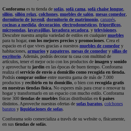
Conforama
es tu tienda de
sofás
,
sofá cama
,
sofá chaise longue
,
sillón
,
sillón relax
,
colchones
,
muebles de salón
,
mesas comedor
,
dormitorio de juvenil
,
dormitorio de matrimonio
,
canapés
,
cocinas a medida
,
decoración
,
electrodomésticos
,
frigoríficos
,
microondas
,
lavavajillas
,
lavadora secadora
, y
televisiones
.
Descubre nuestra amplia variedad de estilos en cualquier
muebles
para tu hogar,
con los mejores precios y promociones
. Crea el
espacio en el que vives gracias a nuestros
muebles de comedor
y
habitaciones,
armarios
y
zapateros
,
mesas de comedor
y
sillas de
escritorio
. Además, podrás decorar tu casa con multitud de
artículos, tener el mejor ocio con los productos de
imagen y sonido
y aprovechar tu
jardín
en las épocas de buen tiempo. Conforama
realiza el
servicio de envío a domicilio como recogida en tienda.
Podrás
comprar online
entre nuestra gama de más de 7.000
productos y
recibirlo en tu domicilio
, o bien con
recogida gratis
en nuestras tiendas física.
No esperes más para crear o renovar tu
hogar y transformarlo en un espacio con mucho estilo. Conforama
tiene 300
tiendas de muebles
físicas distribuidas en
6 países
distintos. Aproveche nuestras ofertas de
sofas baratos
,
colchones
baratos
y
liquidaciones de sofas
.
Conforama solo comercializa a través de su website o, físicamente,
en sus
tiendas de sofás
.