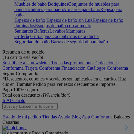
Muebles de baño
Botiquines
Conjuntos de muebles para
baño
Tocadores para baño
Armarios para baño
Repisa para
baño
Espejos de baño
Espejos de baño sin Luz
Espejos de baño
iluminados
Espejos de baño con aumento
Sanitarios
Bañeras
Lavabos
Mamparas
Grifería
Grifos para cocina
Grifos para ducha
Seguridad de baño
Barras de seguridad para baño
Resumen de tu pedido
¡Tu carrito está vacío!
Suscríbete a la newsletter
Todas las promociones
Colecciones
Conforama
Tarjeta Conforama
Financiación
Catálogos Conforama
Seguir Comprando
*Descuentos, cupones y servicios son aplicados en el carrito. Haz
clic en Tramitar Pedido para ver estos descuentos e importes
Pago 100% seguro
Total con descuento
(IVA incluido*)
Ir Al Carrito
Estado de mi pedido
Tiendas
Ayuda
Blog
App Conforama
Baleares
Canarias
Precio Garantizado