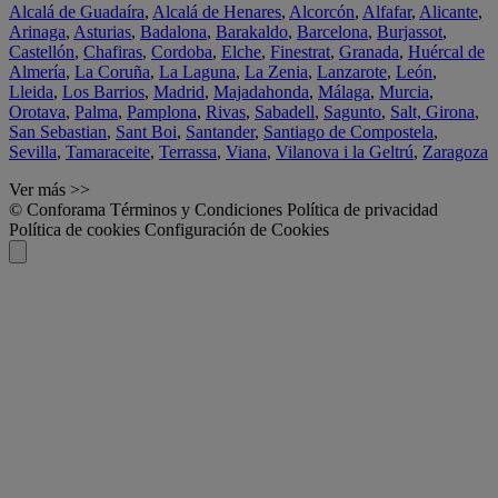
Alcalá de Guadaíra
,
Alcalá de Henares
,
Alcorcón
,
Alfafar
,
Alicante
,
Arinaga
,
Asturias
,
Badalona
,
Barakaldo
,
Barcelona
,
Burjassot
,
Castellón
,
Chafiras
,
Cordoba
,
Elche
,
Finestrat
,
Granada
,
Huércal de
Almería
,
La Coruña
,
La Laguna
,
La Zenia
,
Lanzarote
,
León
,
Lleida
,
Los Barrios
,
Madrid
,
Majadahonda
,
Málaga
,
Murcia
,
Orotava
,
Palma
,
Pamplona
,
Rivas
,
Sabadell
,
Sagunto
,
Salt, Girona
,
San Sebastian
,
Sant Boi
,
Santander
,
Santiago de Compostela
,
Sevilla
,
Tamaraceite
,
Terrassa
,
Viana
,
Vilanova i la Geltrú
,
Zaragoza
Ver más >>
© Conforama
Términos y Condiciones
Política de privacidad
Política de cookies
Configuración de Cookies