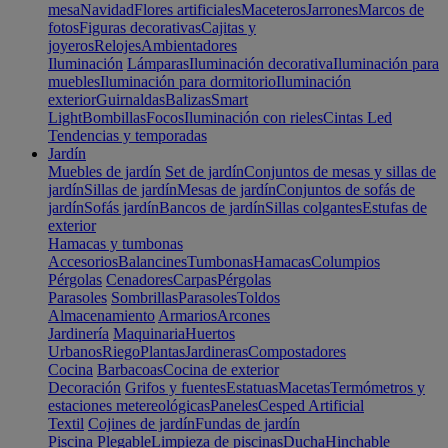
mesa
Navidad
Flores artificiales
Maceteros
Jarrones
Marcos de
fotos
Figuras decorativas
Cajitas y
joyeros
Relojes
Ambientadores
Iluminación
Lámparas
Iluminación decorativa
Iluminación para
muebles
Iluminación para dormitorio
Iluminación
exterior
Guirnaldas
Balizas
Smart
Light
Bombillas
Focos
Iluminación con rieles
Cintas Led
Tendencias y temporadas
Jardín
Muebles de jardín
Set de jardín
Conjuntos de mesas y sillas de
jardín
Sillas de jardín
Mesas de jardín
Conjuntos de sofás de
jardín
Sofás jardín
Bancos de jardín
Sillas colgantes
Estufas de
exterior
Hamacas y tumbonas
Accesorios
Balancines
Tumbonas
Hamacas
Columpios
Pérgolas
Cenadores
Carpas
Pérgolas
Parasoles
Sombrillas
Parasoles
Toldos
Almacenamiento
Armarios
Arcones
Jardinería
Maquinaria
Huertos
Urbanos
Riego
Plantas
Jardineras
Compostadores
Cocina
Barbacoas
Cocina de exterior
Decoración
Grifos y fuentes
Estatuas
Macetas
Termómetros y
estaciones metereológicas
Paneles
Cesped Artificial
Textil
Cojines de jardín
Fundas de jardín
Piscina
Plegable
Limpieza de piscinas
Ducha
Hinchable