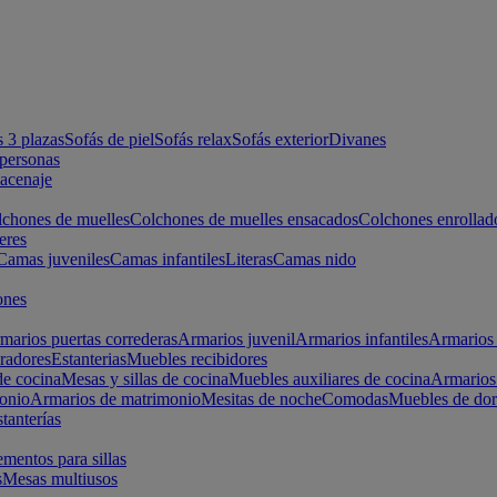
s 3 plazas
Sofás de piel
Sofás relax
Sofás exterior
Divanes
apersonas
macenaje
chones de muelles
Colchones de muelles ensacados
Colchones enrollad
eres
Camas juveniles
Camas infantiles
Literas
Camas nido
ones
marios puertas correderas
Armarios juvenil
Armarios infantiles
Armarios 
radores
Estanterias
Muebles recibidores
e cocina
Mesas y sillas de cocina
Muebles auxiliares de cocina
Armarios
onio
Armarios de matrimonio
Mesitas de noche
Comodas
Muebles de dor
tanterías
entos para sillas
s
Mesas multiusos