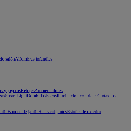
de salón
Alfombras infantiles
as y joyeros
Relojes
Ambientadores
zas
Smart Light
Bombillas
Focos
Iluminación con rieles
Cintas Led
ardín
Bancos de jardín
Sillas colgantes
Estufas de exterior