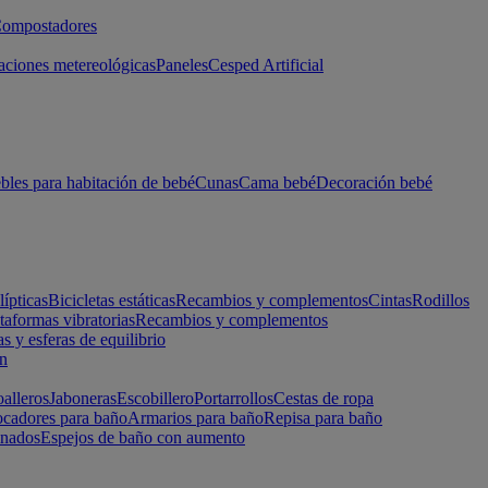
ompostadores
aciones metereológicas
Paneles
Cesped Artificial
les para habitación de bebé
Cunas
Cama bebé
Decoración bebé
lípticas
Bicicletas estáticas
Recambios y complementos
Cintas
Rodillos
taformas vibratorias
Recambios y complementos
s y esferas de equilibrio
ón
alleros
Jaboneras
Escobillero
Portarrollos
Cestas de ropa
cadores para baño
Armarios para baño
Repisa para baño
inados
Espejos de baño con aumento