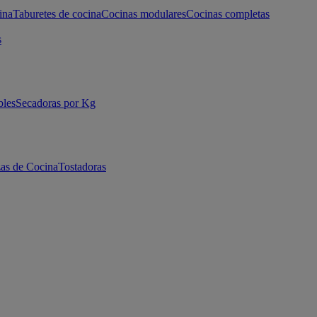
ina
Taburetes de cocina
Cocinas modulares
Cocinas completas
s
bles
Secadoras por Kg
as de Cocina
Tostadoras