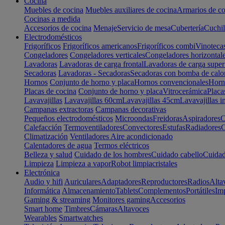
Cocina
Muebles de cocina
Muebles auxiliares de cocina
Armarios de co
Cocinas a medida
Accesorios de cocina
Menaje
Servicio de mesa
Cubertería
Cuchil
Electrodomésticos
Frigoríficos
Frigoríficos americanos
Frigoríficos combi
Vinoteca
Congeladores
Congeladores verticales
Congeladores horizontal
Lavadoras
Lavadoras de carga frontal
Lavadoras de carga super
Secadoras
Lavadoras - Secadoras
Secadoras con bomba de calo
Hornos
Conjunto de horno y placa
Hornos convencionales
Horno
Placas de cocina
Conjunto de horno y placa
Vitrocerámica
Placa
Lavavajillas
Lavavajillas 60cm
Lavavajillas 45cm
Lavavajillas i
Campanas extractoras
Campanas decorativas
Pequeños electrodomésticos
Microondas
Freidoras
Aspiradores
C
Calefacción
Termoventiladores
Convectores
Estufas
Radiadores
C
Climatización
Ventiladores
Aire acondicionado
Calentadores de agua
Termos eléctricos
Belleza y salud
Cuidado de los hombres
Cuidado cabello
Cuidad
Limpieza
Limpieza a vapor
Robot limpiacristales
Electrónica
Audio y hifi
Auriculares
Adaptadores
Reproductores
Radios
Alta
Informática
Almacenamiento
Tablets
Complementos
Portátiles
Im
Gaming & streaming
Monitores gaming
Accesorios
Smart home
Timbres
Cámaras
Altavoces
Wearables
Smartwatches