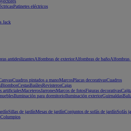
oyectores
éctricas
Patinetes eléctricos
s Jack
ras antideslizantes
Alfombras de exterior
Alfombras de baño
Alfombras 
Canvas
Cuadros pintados a mano
Marcos
Placas decorativas
Cuadros
s
Biombos
Cestas
Baúles
Revisteros
Cajas
s artificiales
Maceteros
Jarrones
Marcos de fotos
Figuras decorativas
Cajit
muebles
Iluminación para dormitorio
Iluminación exterior
Guirnaldas
Bali
ardín
Sillas de jardín
Mesas de jardín
Conjuntos de sofás de jardín
Sofás j
s
Columpios