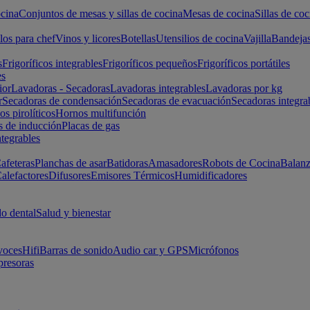
cina
Conjuntos de mesas y sillas de cocina
Mesas de cocina
Sillas de coc
los para chef
Vinos y licores
Botellas
Utensilios de cocina
Vajilla
Bandeja
s
Frigoríficos integrables
Frigoríficos pequeños
Frigoríficos portátiles
es
ior
Lavadoras - Secadoras
Lavadoras integrables
Lavadoras por kg
r
Secadoras de condensación
Secadoras de evacuación
Secadoras integra
s pirolíticos
Hornos multifunción
s de inducción
Placas de gas
ntegrables
afeteras
Planchas de asar
Batidoras
Amasadores
Robots de Cocina
Balanz
alefactores
Difusores
Emisores Térmicos
Humidificadores
o dental
Salud y bienestar
voces
Hifi
Barras de sonido
Audio car y GPS
Micrófonos
presoras