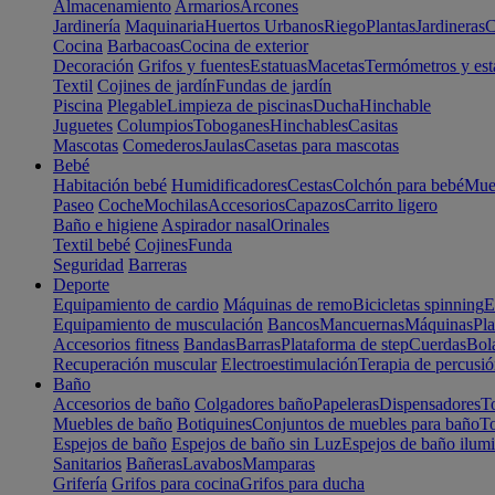
Almacenamiento
Armarios
Arcones
Jardinería
Maquinaria
Huertos Urbanos
Riego
Plantas
Jardineras
C
Cocina
Barbacoas
Cocina de exterior
Decoración
Grifos y fuentes
Estatuas
Macetas
Termómetros y est
Textil
Cojines de jardín
Fundas de jardín
Piscina
Plegable
Limpieza de piscinas
Ducha
Hinchable
Juguetes
Columpios
Toboganes
Hinchables
Casitas
Mascotas
Comederos
Jaulas
Casetas para mascotas
Bebé
Habitación bebé
Humidificadores
Cestas
Colchón para bebé
Mueb
Paseo
Coche
Mochilas
Accesorios
Capazos
Carrito ligero
Baño e higiene
Aspirador nasal
Orinales
Textil bebé
Cojines
Funda
Seguridad
Barreras
Deporte
Equipamiento de cardio
Máquinas de remo
Bicicletas spinning
E
Equipamiento de musculación
Bancos
Mancuernas
Máquinas
Pla
Accesorios fitness
Bandas
Barras
Plataforma de step
Cuerdas
Bola
Recuperación muscular
Electroestimulación
Terapia de percusi
Baño
Accesorios de baño
Colgadores baño
Papeleras
Dispensadores
To
Muebles de baño
Botiquines
Conjuntos de muebles para baño
To
Espejos de baño
Espejos de baño sin Luz
Espejos de baño ilum
Sanitarios
Bañeras
Lavabos
Mamparas
Grifería
Grifos para cocina
Grifos para ducha