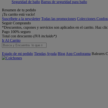
Seguridad de baño
Barras de seguridad para baño
Resumen de tu pedido
¡Tu carrito está vacío!
Suscríbete a la newsletter
Todas las promociones
Colecciones Confo
Seguir Comprando
*Descuentos, cupones y servicios son aplicados en el carrito. Haz cli
Pago 100% seguro
Total con descuento
(IVA incluido*)
Ir Al Carrito
Estado de mi pedido
Tiendas
Ayuda
Blog
App Conforama
Baleares
C