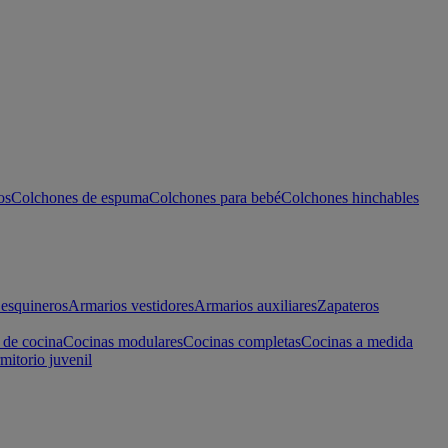
os
Colchones de espuma
Colchones para bebé
Colchones hinchables
esquineros
Armarios vestidores
Armarios auxiliares
Zapateros
 de cocina
Cocinas modulares
Cocinas completas
Cocinas a medida
mitorio juvenil