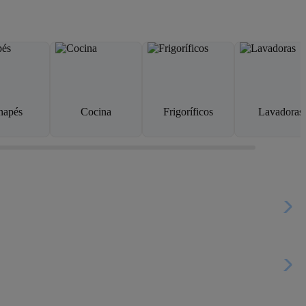
napés
Cocina
Frigoríficos
Lavadoras