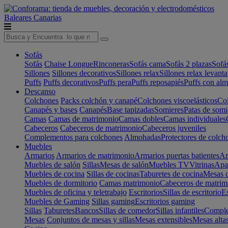
Baleares
Canarias
Sofás
Sofás
Chaise Longue
Rinconeras
Sofás cama
Sofás 2 plazas
Sofá
Sillones
Sillones decorativos
Sillones relax
Sillones relax levant
Puffs
Puffs decorativos
Puffs pera
Puffs reposapiés
Puffs con al
Descanso
Colchones
Packs colchón y canapé
Colchones viscoelásticos
Col
Canapés y bases
Canapés
Base tapizadas
Somieres
Patas de somi
Camas
Camas de matrimonio
Camas dobles
Camas individuales
Cabeceros
Cabeceros de matrimonio
Cabeceros juveniles
Complementos para colchones
Almohadas
Protectores de colch
Muebles
Armarios
Armarios de matrimonio
Armarios puertas batientes
Ar
Muebles de salón
Sillas
Mesas de salón
Muebles TV
Vitrinas
Apa
Muebles de cocina
Sillas de cocinas
Taburetes de cocina
Mesas d
Muebles de dormitorio
Camas matrimonio
Cabeceros de matrim
Muebles de oficina y teletrabajo
Escritorios
Sillas de escritorio
Es
Muebles de Gaming
Sillas gaming
Escritorios gaming
Sillas
Taburetes
Bancos
Sillas de comedor
Sillas infantiles
Complem
Mesas
Conjuntos de mesas y sillas
Mesas extensibles
Mesas alta