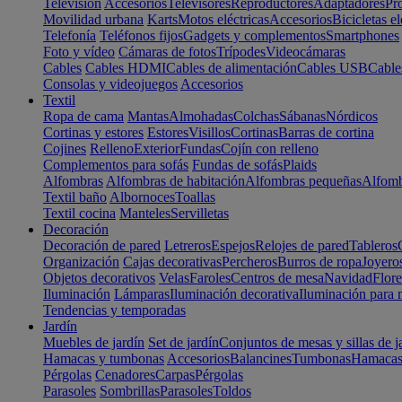
Televisión
Accesorios
Televisores
Reproductores
Adaptadores
Pr
Movilidad urbana
Karts
Motos eléctricas
Accesorios
Bicicletas el
Telefonía
Teléfonos fijos
Gadgets y complementos
Smartphones
Foto y vídeo
Cámaras de fotos
Trípodes
Videocámaras
Cables
Cables HDMI
Cables de alimentación
Cables USB
Cable
Consolas y videojuegos
Accesorios
Textil
Ropa de cama
Mantas
Almohadas
Colchas
Sábanas
Nórdicos
Cortinas y estores
Estores
Visillos
Cortinas
Barras de cortina
Cojines
Relleno
Exterior
Fundas
Cojín con relleno
Complementos para sofás
Fundas de sofás
Plaids
Alfombras
Alfombras de habitación
Alfombras pequeñas
Alfomb
Textil baño
Albornoces
Toallas
Textil cocina
Manteles
Servilletas
Decoración
Decoración de pared
Letreros
Espejos
Relojes de pared
Tableros
Organización
Cajas decorativas
Percheros
Burros de ropa
Joyero
Objetos decorativos
Velas
Faroles
Centros de mesa
Navidad
Flore
Iluminación
Lámparas
Iluminación decorativa
Iluminación para 
Tendencias y temporadas
Jardín
Muebles de jardín
Set de jardín
Conjuntos de mesas y sillas de j
Hamacas y tumbonas
Accesorios
Balancines
Tumbonas
Hamaca
Pérgolas
Cenadores
Carpas
Pérgolas
Parasoles
Sombrillas
Parasoles
Toldos