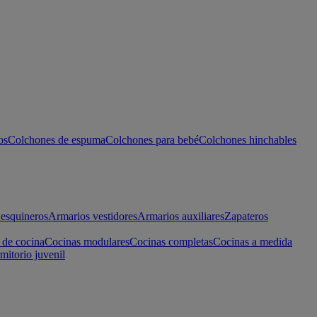
os
Colchones de espuma
Colchones para bebé
Colchones hinchables
esquineros
Armarios vestidores
Armarios auxiliares
Zapateros
 de cocina
Cocinas modulares
Cocinas completas
Cocinas a medida
mitorio juvenil