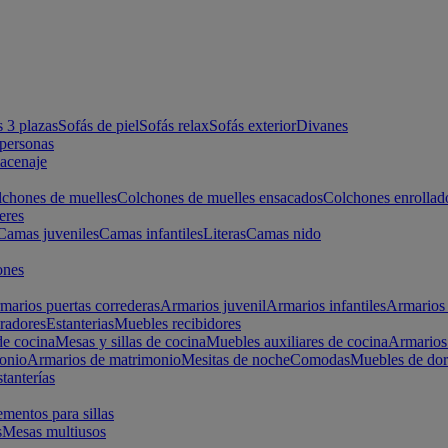
s 3 plazas
Sofás de piel
Sofás relax
Sofás exterior
Divanes
apersonas
macenaje
chones de muelles
Colchones de muelles ensacados
Colchones enrollad
eres
Camas juveniles
Camas infantiles
Literas
Camas nido
ones
marios puertas correderas
Armarios juvenil
Armarios infantiles
Armarios 
radores
Estanterias
Muebles recibidores
e cocina
Mesas y sillas de cocina
Muebles auxiliares de cocina
Armarios
onio
Armarios de matrimonio
Mesitas de noche
Comodas
Muebles de dor
tanterías
entos para sillas
s
Mesas multiusos