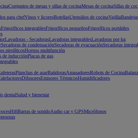
cina
Conjuntos de mesas y sillas de cocina
Mesas de cocina
Sillas de coc
los para chef
Vinos y licores
Botellas
Utensilios de cocina
Vajilla
Bandeja
s
Frigoríficos integrables
Frigoríficos pequeños
Frigoríficos portátiles
es
ior
Lavadoras - Secadoras
Lavadoras integrables
Lavadoras por kg
r
Secadoras de condensación
Secadoras de evacuación
Secadoras integra
s pirolíticos
Hornos multifunción
s de inducción
Placas de gas
ntegrables
afeteras
Planchas de asar
Batidoras
Amasadores
Robots de Cocina
Balanz
alefactores
Difusores
Emisores Térmicos
Humidificadores
o dental
Salud y bienestar
voces
Hifi
Barras de sonido
Audio car y GPS
Micrófonos
presoras