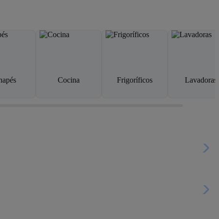
napés
Cocina
Frigoríficos
Lavadoras