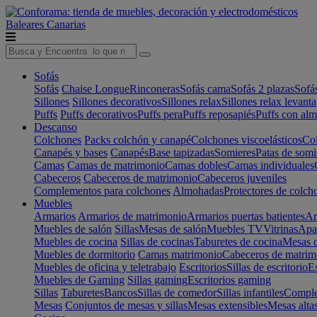
Baleares
Canarias
Sofás
Sofás
Chaise Longue
Rinconeras
Sofás cama
Sofás 2 plazas
Sofá
Sillones
Sillones decorativos
Sillones relax
Sillones relax levant
Puffs
Puffs decorativos
Puffs pera
Puffs reposapiés
Puffs con al
Descanso
Colchones
Packs colchón y canapé
Colchones viscoelásticos
Col
Canapés y bases
Canapés
Base tapizadas
Somieres
Patas de somi
Camas
Camas de matrimonio
Camas dobles
Camas individuales
Cabeceros
Cabeceros de matrimonio
Cabeceros juveniles
Complementos para colchones
Almohadas
Protectores de colch
Muebles
Armarios
Armarios de matrimonio
Armarios puertas batientes
Ar
Muebles de salón
Sillas
Mesas de salón
Muebles TV
Vitrinas
Apa
Muebles de cocina
Sillas de cocinas
Taburetes de cocina
Mesas d
Muebles de dormitorio
Camas matrimonio
Cabeceros de matrim
Muebles de oficina y teletrabajo
Escritorios
Sillas de escritorio
Es
Muebles de Gaming
Sillas gaming
Escritorios gaming
Sillas
Taburetes
Bancos
Sillas de comedor
Sillas infantiles
Complem
Mesas
Conjuntos de mesas y sillas
Mesas extensibles
Mesas alta