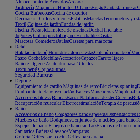
Almacenamiento
Armarios
Arcones
Jardinería
Maquinaria
Huertos Urbanos
Riego
Plantas
Jardineras
C
Cocina
Barbacoas
Cocina de exterior
Decoración
Grifos y fuentes
Estatuas
Macetas
Termómetros y est
Textil
Cojines de jardín
Fundas de jardín
Piscina
Plegable
Limpieza de piscinas
Ducha
Hinchable
Juguetes
Columpios
Toboganes
Hinchables
Casitas
Mascotas
Comederos
Jaulas
Casetas para mascotas
Bebé
Habitación bebé
Humidificadores
Cestas
Colchón para bebé
Mueb
Paseo
Coche
Mochilas
Accesorios
Capazos
Carrito ligero
Baño e higiene
Aspirador nasal
Orinales
Textil bebé
Cojines
Funda
Seguridad
Barreras
Deporte
Equipamiento de cardio
Máquinas de remo
Bicicletas spinning
E
Equipamiento de musculación
Bancos
Mancuernas
Máquinas
Pla
Accesorios fitness
Bandas
Barras
Plataforma de step
Cuerdas
Bola
Recuperación muscular
Electroestimulación
Terapia de percusi
Baño
Accesorios de baño
Colgadores baño
Papeleras
Dispensadores
To
Muebles de baño
Botiquines
Conjuntos de muebles para baño
To
Espejos de baño
Espejos de baño sin Luz
Espejos de baño ilum
Sanitarios
Bañeras
Lavabos
Mamparas
Grifería
Grifos para cocina
Grifos para ducha