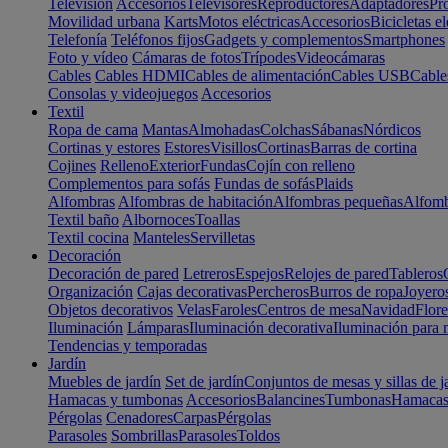
Televisión
Accesorios
Televisores
Reproductores
Adaptadores
Pr
Movilidad urbana
Karts
Motos eléctricas
Accesorios
Bicicletas el
Telefonía
Teléfonos fijos
Gadgets y complementos
Smartphones
Foto y vídeo
Cámaras de fotos
Trípodes
Videocámaras
Cables
Cables HDMI
Cables de alimentación
Cables USB
Cable
Consolas y videojuegos
Accesorios
Textil
Ropa de cama
Mantas
Almohadas
Colchas
Sábanas
Nórdicos
Cortinas y estores
Estores
Visillos
Cortinas
Barras de cortina
Cojines
Relleno
Exterior
Fundas
Cojín con relleno
Complementos para sofás
Fundas de sofás
Plaids
Alfombras
Alfombras de habitación
Alfombras pequeñas
Alfomb
Textil baño
Albornoces
Toallas
Textil cocina
Manteles
Servilletas
Decoración
Decoración de pared
Letreros
Espejos
Relojes de pared
Tableros
Organización
Cajas decorativas
Percheros
Burros de ropa
Joyero
Objetos decorativos
Velas
Faroles
Centros de mesa
Navidad
Flore
Iluminación
Lámparas
Iluminación decorativa
Iluminación para 
Tendencias y temporadas
Jardín
Muebles de jardín
Set de jardín
Conjuntos de mesas y sillas de j
Hamacas y tumbonas
Accesorios
Balancines
Tumbonas
Hamaca
Pérgolas
Cenadores
Carpas
Pérgolas
Parasoles
Sombrillas
Parasoles
Toldos