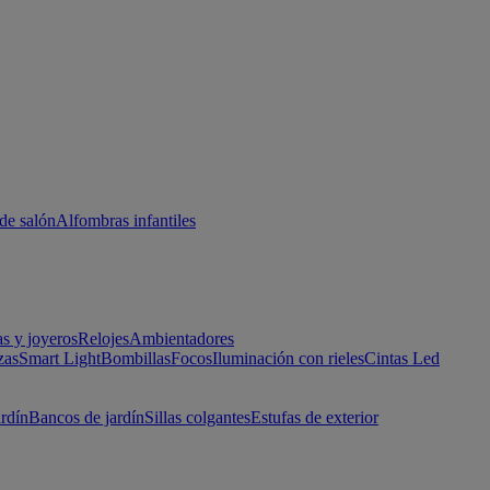
de salón
Alfombras infantiles
as y joyeros
Relojes
Ambientadores
zas
Smart Light
Bombillas
Focos
Iluminación con rieles
Cintas Led
ardín
Bancos de jardín
Sillas colgantes
Estufas de exterior