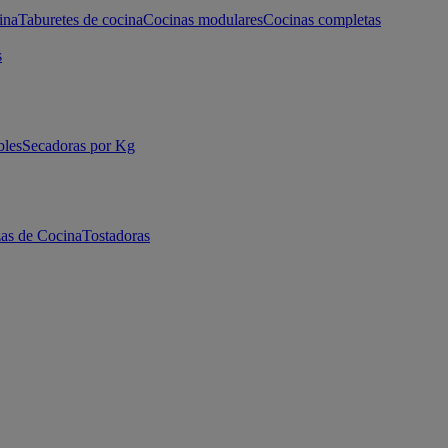
ina
Taburetes de cocina
Cocinas modulares
Cocinas completas
s
bles
Secadoras por Kg
as de Cocina
Tostadoras