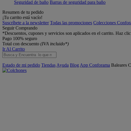
Seguridad de baño
Barras de seguridad para baño
Resumen de tu pedido
¡Tu carrito está vacío!
Suscríbete a la newsletter
Todas las promociones
Colecciones Confo
Seguir Comprando
*Descuentos, cupones y servicios son aplicados en el carrito. Haz cli
Pago 100% seguro
Total con descuento
(IVA incluido*)
Ir Al Carrito
Estado de mi pedido
Tiendas
Ayuda
Blog
App Conforama
Baleares
C