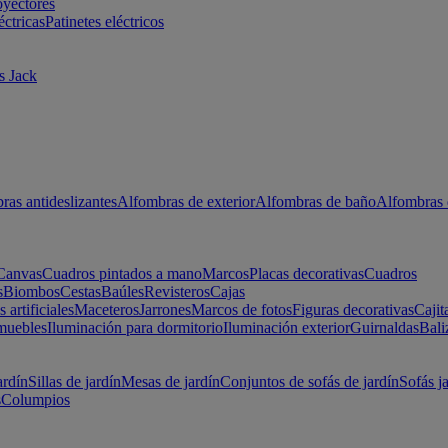
oyectores
éctricas
Patinetes eléctricos
s Jack
ras antideslizantes
Alfombras de exterior
Alfombras de baño
Alfombras 
Canvas
Cuadros pintados a mano
Marcos
Placas decorativas
Cuadros
s
Biombos
Cestas
Baúles
Revisteros
Cajas
s artificiales
Maceteros
Jarrones
Marcos de fotos
Figuras decorativas
Cajit
muebles
Iluminación para dormitorio
Iluminación exterior
Guirnaldas
Bali
ardín
Sillas de jardín
Mesas de jardín
Conjuntos de sofás de jardín
Sofás j
s
Columpios