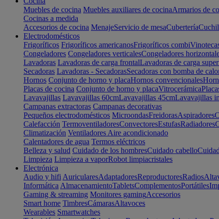
Cocina
Muebles de cocina
Muebles auxiliares de cocina
Armarios de co
Cocinas a medida
Accesorios de cocina
Menaje
Servicio de mesa
Cubertería
Cuchil
Electrodomésticos
Frigoríficos
Frigoríficos americanos
Frigoríficos combi
Vinoteca
Congeladores
Congeladores verticales
Congeladores horizontal
Lavadoras
Lavadoras de carga frontal
Lavadoras de carga super
Secadoras
Lavadoras - Secadoras
Secadoras con bomba de calo
Hornos
Conjunto de horno y placa
Hornos convencionales
Horno
Placas de cocina
Conjunto de horno y placa
Vitrocerámica
Placa
Lavavajillas
Lavavajillas 60cm
Lavavajillas 45cm
Lavavajillas i
Campanas extractoras
Campanas decorativas
Pequeños electrodomésticos
Microondas
Freidoras
Aspiradores
C
Calefacción
Termoventiladores
Convectores
Estufas
Radiadores
C
Climatización
Ventiladores
Aire acondicionado
Calentadores de agua
Termos eléctricos
Belleza y salud
Cuidado de los hombres
Cuidado cabello
Cuidad
Limpieza
Limpieza a vapor
Robot limpiacristales
Electrónica
Audio y hifi
Auriculares
Adaptadores
Reproductores
Radios
Alta
Informática
Almacenamiento
Tablets
Complementos
Portátiles
Im
Gaming & streaming
Monitores gaming
Accesorios
Smart home
Timbres
Cámaras
Altavoces
Wearables
Smartwatches