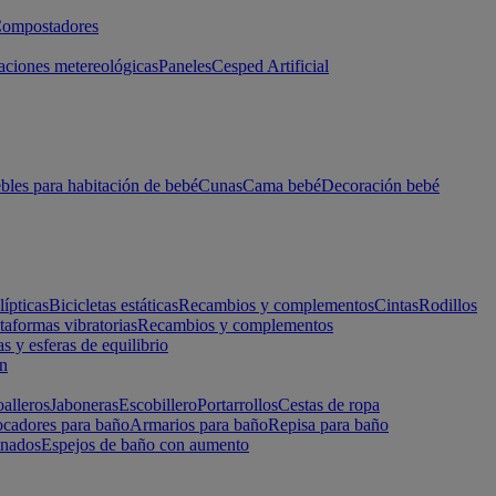
ompostadores
aciones metereológicas
Paneles
Cesped Artificial
les para habitación de bebé
Cunas
Cama bebé
Decoración bebé
lípticas
Bicicletas estáticas
Recambios y complementos
Cintas
Rodillos
taformas vibratorias
Recambios y complementos
s y esferas de equilibrio
ón
alleros
Jaboneras
Escobillero
Portarrollos
Cestas de ropa
cadores para baño
Armarios para baño
Repisa para baño
inados
Espejos de baño con aumento