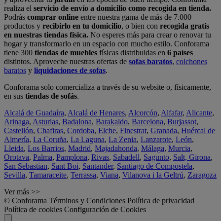
realiza el
servicio de envío a domicilio como recogida en tienda.
Podrás
comprar online
entre nuestra gama de más de 7.000
productos y
recibirlo en tu domicilio
, o bien con
recogida gratis
en nuestras tiendas física.
No esperes más para crear o renovar tu
hogar y transformarlo en un espacio con mucho estilo. Conforama
tiene 300
tiendas de muebles
físicas distribuidas en
6 países
distintos. Aproveche nuestras ofertas de
sofas baratos
,
colchones
baratos
y
liquidaciones de sofas
.
Conforama solo comercializa a través de su website o, físicamente,
en sus
tiendas de sofás
.
Alcalá de Guadaíra
,
Alcalá de Henares
,
Alcorcón
,
Alfafar
,
Alicante
,
Arinaga
,
Asturias
,
Badalona
,
Barakaldo
,
Barcelona
,
Burjassot
,
Castellón
,
Chafiras
,
Cordoba
,
Elche
,
Finestrat
,
Granada
,
Huércal de
Almería
,
La Coruña
,
La Laguna
,
La Zenia
,
Lanzarote
,
León
,
Lleida
,
Los Barrios
,
Madrid
,
Majadahonda
,
Málaga
,
Murcia
,
Orotava
,
Palma
,
Pamplona
,
Rivas
,
Sabadell
,
Sagunto
,
Salt, Girona
,
San Sebastian
,
Sant Boi
,
Santander
,
Santiago de Compostela
,
Sevilla
,
Tamaraceite
,
Terrassa
,
Viana
,
Vilanova i la Geltrú
,
Zaragoza
Ver más >>
© Conforama
Términos y Condiciones
Política de privacidad
Política de cookies
Configuración de Cookies