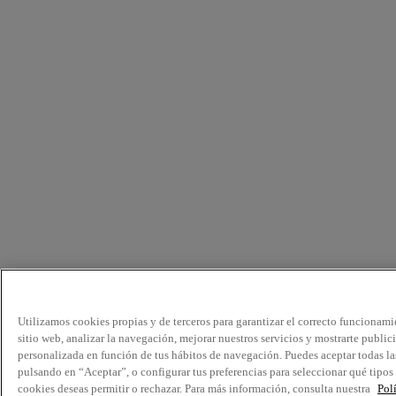
Utilizamos cookies propias y de terceros para garantizar el correcto funcionami
sitio web, analizar la navegación, mejorar nuestros servicios y mostrarte public
personalizada en función de tus hábitos de navegación. Puedes aceptar todas la
pulsando en “Aceptar”, o configurar tus preferencias para seleccionar qué tipos
cookies deseas permitir o rechazar. Para más información, consulta nuestra
Pol