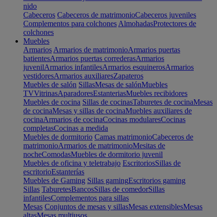
nido
Cabeceros
Cabeceros de matrimonio
Cabeceros juveniles
Complementos para colchones
Almohadas
Protectores de
colchones
Muebles
Armarios
Armarios de matrimonio
Armarios puertas
batientes
Armarios puertas correderas
Armarios
juvenil
Armarios infantiles
Armarios esquineros
Armarios
vestidores
Armarios auxiliares
Zapateros
Muebles de salón
Sillas
Mesas de salón
Muebles
TV
Vitrinas
Aparadores
Estanterias
Muebles recibidores
Muebles de cocina
Sillas de cocinas
Taburetes de cocina
Mesas
de cocina
Mesas y sillas de cocina
Muebles auxiliares de
cocina
Armarios de cocina
Cocinas modulares
Cocinas
completas
Cocinas a medida
Muebles de dormitorio
Camas matrimonio
Cabeceros de
matrimonio
Armarios de matrimonio
Mesitas de
noche
Comodas
Muebles de dormitorio juvenil
Muebles de oficina y teletrabajo
Escritorios
Sillas de
escritorio
Estanterías
Muebles de Gaming
Sillas gaming
Escritorios gaming
Sillas
Taburetes
Bancos
Sillas de comedor
Sillas
infantiles
Complementos para sillas
Mesas
Conjuntos de mesas y sillas
Mesas extensibles
Mesas
altas
Mesas multiusos