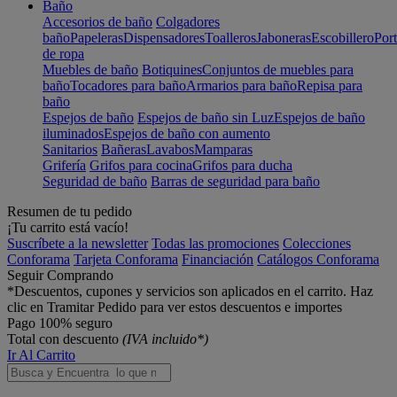
Baño
Accesorios de baño
Colgadores
baño
Papeleras
Dispensadores
Toalleros
Jaboneras
Escobillero
Port
de ropa
Muebles de baño
Botiquines
Conjuntos de muebles para
baño
Tocadores para baño
Armarios para baño
Repisa para
baño
Espejos de baño
Espejos de baño sin Luz
Espejos de baño
iluminados
Espejos de baño con aumento
Sanitarios
Bañeras
Lavabos
Mamparas
Grifería
Grifos para cocina
Grifos para ducha
Seguridad de baño
Barras de seguridad para baño
Resumen de tu pedido
¡Tu carrito está vacío!
Suscríbete a la newsletter
Todas las promociones
Colecciones
Conforama
Tarjeta Conforama
Financiación
Catálogos Conforama
Seguir Comprando
*Descuentos, cupones y servicios son aplicados en el carrito. Haz
clic en Tramitar Pedido para ver estos descuentos e importes
Pago 100% seguro
Total con descuento
(IVA incluido*)
Ir Al Carrito