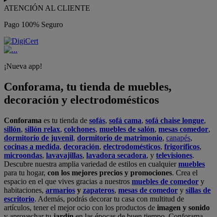
ATENCIÓN AL CLIENTE
Pago 100% Seguro
¡Nueva app!
Conforama, tu tienda de muebles,
decoración y electrodomésticos
Conforama
es tu tienda de
sofás
,
sofá cama
,
sofá chaise longue
,
sillón
,
sillón relax
,
colchones
,
muebles de salón
,
mesas comedor
,
dormitorio de juvenil
,
dormitorio de matrimonio
,
canapés
,
cocinas a medida
,
decoración
,
electrodomésticos
,
frigoríficos
,
microondas
,
lavavajillas
,
lavadora secadora
, y
televisiones
.
Descubre nuestra amplia variedad de estilos en cualquier
muebles
para tu hogar,
con los mejores precios y promociones
. Crea el
espacio en el que vives gracias a nuestros
muebles de comedor
y
habitaciones,
armarios
y
zapateros
,
mesas de comedor
y
sillas de
escritorio
. Además, podrás decorar tu casa con multitud de
artículos, tener el mejor ocio con los productos de
imagen y sonido
y aprovechar tu
jardín
en las épocas de buen tiempo. Conforama