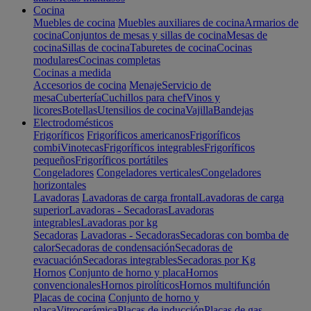
Cocina
Muebles de cocina
Muebles auxiliares de cocina
Armarios de
cocina
Conjuntos de mesas y sillas de cocina
Mesas de
cocina
Sillas de cocina
Taburetes de cocina
Cocinas
modulares
Cocinas completas
Cocinas a medida
Accesorios de cocina
Menaje
Servicio de
mesa
Cubertería
Cuchillos para chef
Vinos y
licores
Botellas
Utensilios de cocina
Vajilla
Bandejas
Electrodomésticos
Frigoríficos
Frigoríficos americanos
Frigoríficos
combi
Vinotecas
Frigoríficos integrables
Frigoríficos
pequeños
Frigoríficos portátiles
Congeladores
Congeladores verticales
Congeladores
horizontales
Lavadoras
Lavadoras de carga frontal
Lavadoras de carga
superior
Lavadoras - Secadoras
Lavadoras
integrables
Lavadoras por kg
Secadoras
Lavadoras - Secadoras
Secadoras con bomba de
calor
Secadoras de condensación
Secadoras de
evacuación
Secadoras integrables
Secadoras por Kg
Hornos
Conjunto de horno y placa
Hornos
convencionales
Hornos pirolíticos
Hornos multifunción
Placas de cocina
Conjunto de horno y
placa
Vitrocerámica
Placas de inducción
Placas de gas