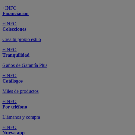
+INFO
Financiación
+INFO
Colecciones
Crea tu propio estilo
+INFO
Tranquilidad
6 años de Garantía Plus
+INFO
Catálogos
Miles de productos
+INFO
Por teléfono
Llámanos y compra
+INFO
Nueva app