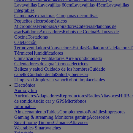
Lavavajillas
Lavavajillas 60cm
Lavavajillas 45cm
Lavavajillas
integrables
Campanas extractoras
Campanas decorativas
Pequeños electrodomésticos
Microondas
Freidoras
Aspiradores
Cafeteras
Planchas de
asar
Batidoras
Amasadores
Robots de Cocina
Balanzas de
Cocina
Tostadoras
Calefacción
Termoventiladores
Convectores
Estufas
Radiadores
Calefactores
D
Térmicos
Humidificadores
Climatización
Ventiladores
Aire acondicionado
Calentadores de agua
Termos eléctricos
Belleza y salud
Cuidado de los hombres
Cuidado
cabello
Cuidado dental
Salud y bienestar
Limpieza
Limpieza a vapor
Robot limpiacristales
Electrónica
Audio y hifi
Auriculares
Adaptadores
Reproductores
Radios
Altavoces
Hifi
Bar
de sonido
Audio car y GPS
Micrófonos
Informática
Almacenamiento
Tablets
Complementos
Portátiles
Impresoras
Gaming & streaming
Monitores gaming
Accesorios
Smart home
Timbres
Cámaras
Altavoces
Wearables
Smartwatches