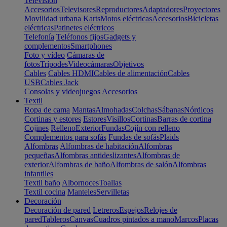
Televisión
Accesorios
Televisores
Reproductores
Adaptadores
Proyectores
Movilidad urbana
Karts
Motos eléctricas
Accesorios
Bicicletas
eléctricas
Patinetes eléctricos
Telefonía
Teléfonos fijos
Gadgets y
complementos
Smartphones
Foto y vídeo
Cámaras de
fotos
Trípodes
Videocámaras
Objetivos
Cables
Cables HDMI
Cables de alimentación
Cables
USB
Cables Jack
Consolas y videojuegos
Accesorios
Textil
Ropa de cama
Mantas
Almohadas
Colchas
Sábanas
Nórdicos
Cortinas y estores
Estores
Visillos
Cortinas
Barras de cortina
Cojines
Relleno
Exterior
Fundas
Cojín con relleno
Complementos para sofás
Fundas de sofás
Plaids
Alfombras
Alfombras de habitación
Alfombras
pequeñas
Alfombras antideslizantes
Alfombras de
exterior
Alfombras de baño
Alfombras de salón
Alfombras
infantiles
Textil baño
Albornoces
Toallas
Textil cocina
Manteles
Servilletas
Decoración
Decoración de pared
Letreros
Espejos
Relojes de
pared
Tableros
Canvas
Cuadros pintados a mano
Marcos
Placas