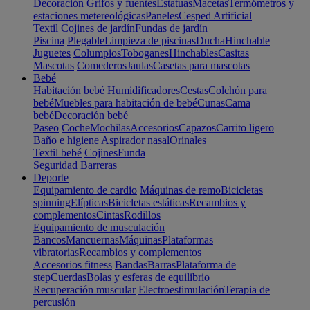
Decoración
Grifos y fuentes
Estatuas
Macetas
Termómetros y
estaciones metereológicas
Paneles
Cesped Artificial
Textil
Cojines de jardín
Fundas de jardín
Piscina
Plegable
Limpieza de piscinas
Ducha
Hinchable
Juguetes
Columpios
Toboganes
Hinchables
Casitas
Mascotas
Comederos
Jaulas
Casetas para mascotas
Bebé
Habitación bebé
Humidificadores
Cestas
Colchón para
bebé
Muebles para habitación de bebé
Cunas
Cama
bebé
Decoración bebé
Paseo
Coche
Mochilas
Accesorios
Capazos
Carrito ligero
Baño e higiene
Aspirador nasal
Orinales
Textil bebé
Cojines
Funda
Seguridad
Barreras
Deporte
Equipamiento de cardio
Máquinas de remo
Bicicletas
spinning
Elípticas
Bicicletas estáticas
Recambios y
complementos
Cintas
Rodillos
Equipamiento de musculación
Bancos
Mancuernas
Máquinas
Plataformas
vibratorias
Recambios y complementos
Accesorios fitness
Bandas
Barras
Plataforma de
step
Cuerdas
Bolas y esferas de equilibrio
Recuperación muscular
Electroestimulación
Terapia de
percusión