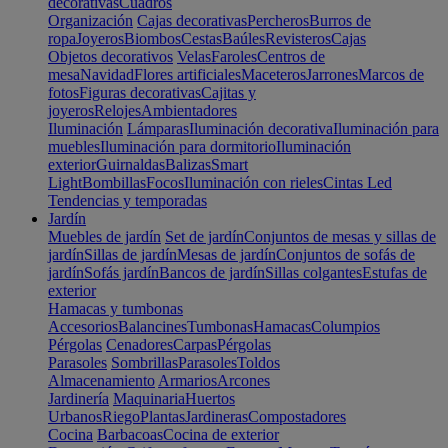
decorativas
Cuadros
Organización
Cajas decorativas
Percheros
Burros de
ropa
Joyeros
Biombos
Cestas
Baúles
Revisteros
Cajas
Objetos decorativos
Velas
Faroles
Centros de
mesa
Navidad
Flores artificiales
Maceteros
Jarrones
Marcos de
fotos
Figuras decorativas
Cajitas y
joyeros
Relojes
Ambientadores
Iluminación
Lámparas
Iluminación decorativa
Iluminación para
muebles
Iluminación para dormitorio
Iluminación
exterior
Guirnaldas
Balizas
Smart
Light
Bombillas
Focos
Iluminación con rieles
Cintas Led
Tendencias y temporadas
Jardín
Muebles de jardín
Set de jardín
Conjuntos de mesas y sillas de
jardín
Sillas de jardín
Mesas de jardín
Conjuntos de sofás de
jardín
Sofás jardín
Bancos de jardín
Sillas colgantes
Estufas de
exterior
Hamacas y tumbonas
Accesorios
Balancines
Tumbonas
Hamacas
Columpios
Pérgolas
Cenadores
Carpas
Pérgolas
Parasoles
Sombrillas
Parasoles
Toldos
Almacenamiento
Armarios
Arcones
Jardinería
Maquinaria
Huertos
Urbanos
Riego
Plantas
Jardineras
Compostadores
Cocina
Barbacoas
Cocina de exterior