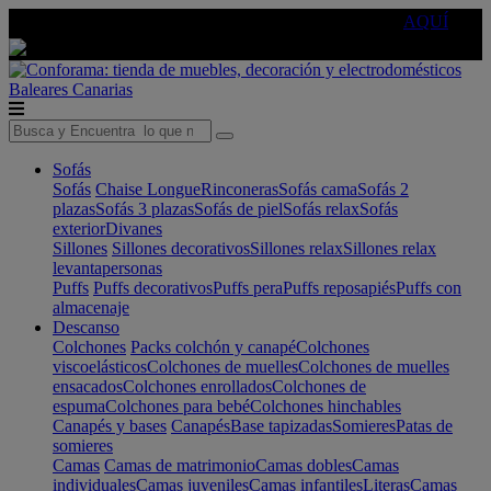
🔵Cambia tu electro con
-10% EXTRA
de descuento ☑️
AQUÍ
Baleares
Canarias
Sofás
Sofás
Chaise Longue
Rinconeras
Sofás cama
Sofás 2
plazas
Sofás 3 plazas
Sofás de piel
Sofás relax
Sofás
exterior
Divanes
Sillones
Sillones decorativos
Sillones relax
Sillones relax
levantapersonas
Puffs
Puffs decorativos
Puffs pera
Puffs reposapiés
Puffs con
almacenaje
Descanso
Colchones
Packs colchón y canapé
Colchones
viscoelásticos
Colchones de muelles
Colchones de muelles
ensacados
Colchones enrollados
Colchones de
espuma
Colchones para bebé
Colchones hinchables
Canapés y bases
Canapés
Base tapizadas
Somieres
Patas de
somieres
Camas
Camas de matrimonio
Camas dobles
Camas
individuales
Camas juveniles
Camas infantiles
Literas
Camas