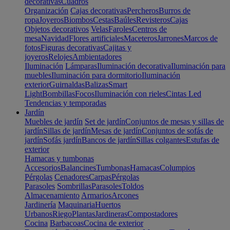
decorativas
Cuadros
Organización
Cajas decorativas
Percheros
Burros de
ropa
Joyeros
Biombos
Cestas
Baúles
Revisteros
Cajas
Objetos decorativos
Velas
Faroles
Centros de
mesa
Navidad
Flores artificiales
Maceteros
Jarrones
Marcos de
fotos
Figuras decorativas
Cajitas y
joyeros
Relojes
Ambientadores
Iluminación
Lámparas
Iluminación decorativa
Iluminación para
muebles
Iluminación para dormitorio
Iluminación
exterior
Guirnaldas
Balizas
Smart
Light
Bombillas
Focos
Iluminación con rieles
Cintas Led
Tendencias y temporadas
Jardín
Muebles de jardín
Set de jardín
Conjuntos de mesas y sillas de
jardín
Sillas de jardín
Mesas de jardín
Conjuntos de sofás de
jardín
Sofás jardín
Bancos de jardín
Sillas colgantes
Estufas de
exterior
Hamacas y tumbonas
Accesorios
Balancines
Tumbonas
Hamacas
Columpios
Pérgolas
Cenadores
Carpas
Pérgolas
Parasoles
Sombrillas
Parasoles
Toldos
Almacenamiento
Armarios
Arcones
Jardinería
Maquinaria
Huertos
Urbanos
Riego
Plantas
Jardineras
Compostadores
Cocina
Barbacoas
Cocina de exterior