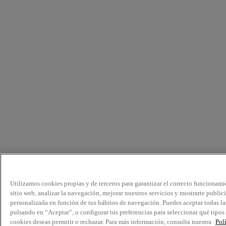
Utilizamos cookies propias y de terceros para garantizar el correcto funcionami
sitio web, analizar la navegación, mejorar nuestros servicios y mostrarte public
personalizada en función de tus hábitos de navegación. Puedes aceptar todas la
pulsando en “Aceptar”, o configurar tus preferencias para seleccionar qué tipos
cookies deseas permitir o rechazar. Para más información, consulta nuestra
Pol