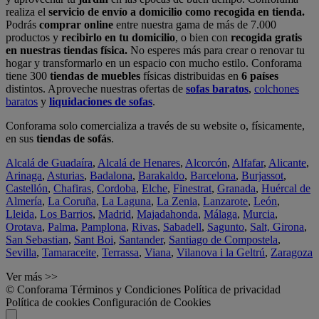
realiza el
servicio de envío a domicilio como recogida en tienda.
Podrás
comprar online
entre nuestra gama de más de 7.000
productos y
recibirlo en tu domicilio
, o bien con
recogida gratis
en nuestras tiendas física.
No esperes más para crear o renovar tu
hogar y transformarlo en un espacio con mucho estilo. Conforama
tiene 300
tiendas de muebles
físicas distribuidas en
6 países
distintos. Aproveche nuestras ofertas de
sofas baratos
,
colchones
baratos
y
liquidaciones de sofas
.
Conforama solo comercializa a través de su website o, físicamente,
en sus
tiendas de sofás
.
Alcalá de Guadaíra
,
Alcalá de Henares
,
Alcorcón
,
Alfafar
,
Alicante
,
Arinaga
,
Asturias
,
Badalona
,
Barakaldo
,
Barcelona
,
Burjassot
,
Castellón
,
Chafiras
,
Cordoba
,
Elche
,
Finestrat
,
Granada
,
Huércal de
Almería
,
La Coruña
,
La Laguna
,
La Zenia
,
Lanzarote
,
León
,
Lleida
,
Los Barrios
,
Madrid
,
Majadahonda
,
Málaga
,
Murcia
,
Orotava
,
Palma
,
Pamplona
,
Rivas
,
Sabadell
,
Sagunto
,
Salt, Girona
,
San Sebastian
,
Sant Boi
,
Santander
,
Santiago de Compostela
,
Sevilla
,
Tamaraceite
,
Terrassa
,
Viana
,
Vilanova i la Geltrú
,
Zaragoza
Ver más >>
© Conforama
Términos y Condiciones
Política de privacidad
Política de cookies
Configuración de Cookies