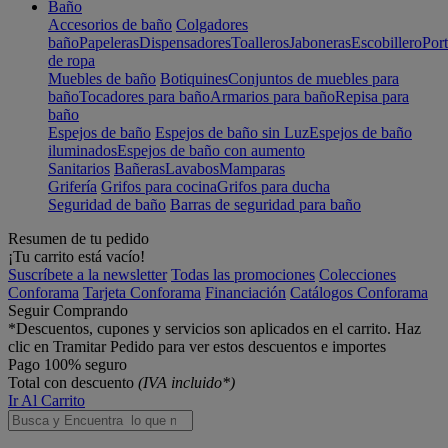
Baño
Accesorios de baño
Colgadores
baño
Papeleras
Dispensadores
Toalleros
Jaboneras
Escobillero
Port
de ropa
Muebles de baño
Botiquines
Conjuntos de muebles para
baño
Tocadores para baño
Armarios para baño
Repisa para
baño
Espejos de baño
Espejos de baño sin Luz
Espejos de baño
iluminados
Espejos de baño con aumento
Sanitarios
Bañeras
Lavabos
Mamparas
Grifería
Grifos para cocina
Grifos para ducha
Seguridad de baño
Barras de seguridad para baño
Resumen de tu pedido
¡Tu carrito está vacío!
Suscríbete a la newsletter
Todas las promociones
Colecciones
Conforama
Tarjeta Conforama
Financiación
Catálogos Conforama
Seguir Comprando
*Descuentos, cupones y servicios son aplicados en el carrito. Haz
clic en Tramitar Pedido para ver estos descuentos e importes
Pago 100% seguro
Total con descuento
(IVA incluido*)
Ir Al Carrito