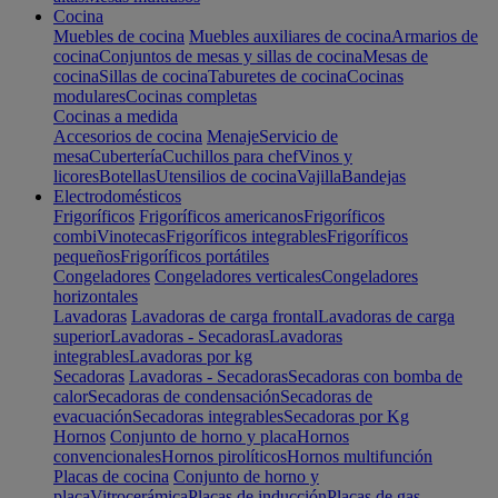
Cocina
Muebles de cocina
Muebles auxiliares de cocina
Armarios de
cocina
Conjuntos de mesas y sillas de cocina
Mesas de
cocina
Sillas de cocina
Taburetes de cocina
Cocinas
modulares
Cocinas completas
Cocinas a medida
Accesorios de cocina
Menaje
Servicio de
mesa
Cubertería
Cuchillos para chef
Vinos y
licores
Botellas
Utensilios de cocina
Vajilla
Bandejas
Electrodomésticos
Frigoríficos
Frigoríficos americanos
Frigoríficos
combi
Vinotecas
Frigoríficos integrables
Frigoríficos
pequeños
Frigoríficos portátiles
Congeladores
Congeladores verticales
Congeladores
horizontales
Lavadoras
Lavadoras de carga frontal
Lavadoras de carga
superior
Lavadoras - Secadoras
Lavadoras
integrables
Lavadoras por kg
Secadoras
Lavadoras - Secadoras
Secadoras con bomba de
calor
Secadoras de condensación
Secadoras de
evacuación
Secadoras integrables
Secadoras por Kg
Hornos
Conjunto de horno y placa
Hornos
convencionales
Hornos pirolíticos
Hornos multifunción
Placas de cocina
Conjunto de horno y
placa
Vitrocerámica
Placas de inducción
Placas de gas