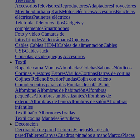
Televisión
Accesorios
Televisores
Reproductores
Adaptadores
Proyectores
Movilidad urbana
Karts
Motos eléctricas
Accesorios
Bicicletas
eléctricas
Patinetes eléctricos
Telefonía
Teléfonos fijos
Gadgets y
complementos
Smartphones
Foto y vídeo
Cámaras de
fotos
Trípodes
Videocámaras
Objetivos
Cables
Cables HDMI
Cables de alimentación
Cables
USB
Cables Jack
Consolas y videojuegos
Accesorios
Textil
Ropa de cama
Mantas
Almohadas
Colchas
Sábanas
Nórdicos
Cortinas y estores
Estores
Visillos
Cortinas
Barras de cortina
Cojines
Relleno
Exterior
Fundas
Cojín con relleno
Complementos para sofás
Fundas de sofás
Plaids
Alfombras
Alfombras de habitación
Alfombras
pequeñas
Alfombras antideslizantes
Alfombras de
exterior
Alfombras de baño
Alfombras de salón
Alfombras
infantiles
Textil baño
Albornoces
Toallas
Textil cocina
Manteles
Servilletas
Decoración
Decoración de pared
Letreros
Espejos
Relojes de
pared
Tableros
Canvas
Cuadros pintados a mano
Marcos
Placas