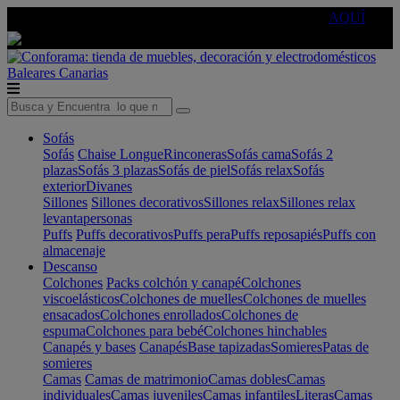
🔵Cambia tu electro con
-10% EXTRA
de descuento ☑️
AQUÍ
Baleares
Canarias
Sofás
Sofás
Chaise Longue
Rinconeras
Sofás cama
Sofás 2
plazas
Sofás 3 plazas
Sofás de piel
Sofás relax
Sofás
exterior
Divanes
Sillones
Sillones decorativos
Sillones relax
Sillones relax
levantapersonas
Puffs
Puffs decorativos
Puffs pera
Puffs reposapiés
Puffs con
almacenaje
Descanso
Colchones
Packs colchón y canapé
Colchones
viscoelásticos
Colchones de muelles
Colchones de muelles
ensacados
Colchones enrollados
Colchones de
espuma
Colchones para bebé
Colchones hinchables
Canapés y bases
Canapés
Base tapizadas
Somieres
Patas de
somieres
Camas
Camas de matrimonio
Camas dobles
Camas
individuales
Camas juveniles
Camas infantiles
Literas
Camas