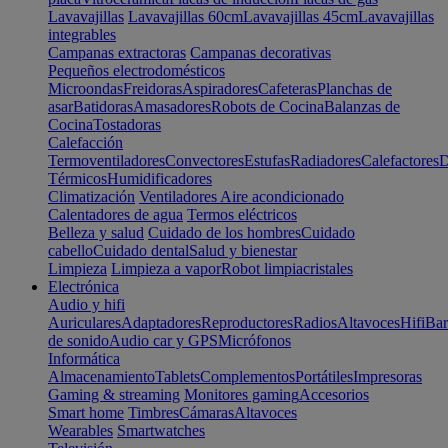
Lavavajillas
Lavavajillas 60cm
Lavavajillas 45cm
Lavavajillas
integrables
Campanas extractoras
Campanas decorativas
Pequeños electrodomésticos
Microondas
Freidoras
Aspiradores
Cafeteras
Planchas de
asar
Batidoras
Amasadores
Robots de Cocina
Balanzas de
Cocina
Tostadoras
Calefacción
Termoventiladores
Convectores
Estufas
Radiadores
Calefactores
D
Térmicos
Humidificadores
Climatización
Ventiladores
Aire acondicionado
Calentadores de agua
Termos eléctricos
Belleza y salud
Cuidado de los hombres
Cuidado
cabello
Cuidado dental
Salud y bienestar
Limpieza
Limpieza a vapor
Robot limpiacristales
Electrónica
Audio y hifi
Auriculares
Adaptadores
Reproductores
Radios
Altavoces
Hifi
Bar
de sonido
Audio car y GPS
Micrófonos
Informática
Almacenamiento
Tablets
Complementos
Portátiles
Impresoras
Gaming & streaming
Monitores gaming
Accesorios
Smart home
Timbres
Cámaras
Altavoces
Wearables
Smartwatches