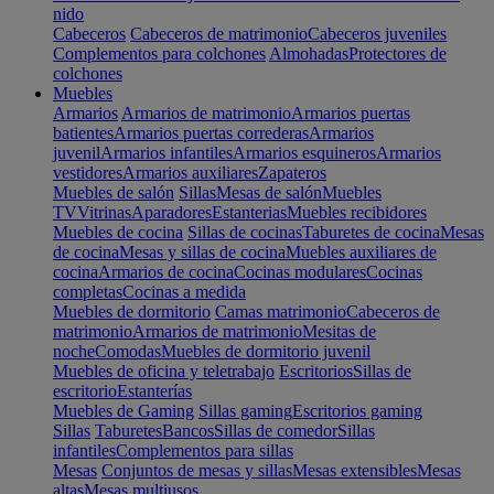
nido
Cabeceros
Cabeceros de matrimonio
Cabeceros juveniles
Complementos para colchones
Almohadas
Protectores de
colchones
Muebles
Armarios
Armarios de matrimonio
Armarios puertas
batientes
Armarios puertas correderas
Armarios
juvenil
Armarios infantiles
Armarios esquineros
Armarios
vestidores
Armarios auxiliares
Zapateros
Muebles de salón
Sillas
Mesas de salón
Muebles
TV
Vitrinas
Aparadores
Estanterias
Muebles recibidores
Muebles de cocina
Sillas de cocinas
Taburetes de cocina
Mesas
de cocina
Mesas y sillas de cocina
Muebles auxiliares de
cocina
Armarios de cocina
Cocinas modulares
Cocinas
completas
Cocinas a medida
Muebles de dormitorio
Camas matrimonio
Cabeceros de
matrimonio
Armarios de matrimonio
Mesitas de
noche
Comodas
Muebles de dormitorio juvenil
Muebles de oficina y teletrabajo
Escritorios
Sillas de
escritorio
Estanterías
Muebles de Gaming
Sillas gaming
Escritorios gaming
Sillas
Taburetes
Bancos
Sillas de comedor
Sillas
infantiles
Complementos para sillas
Mesas
Conjuntos de mesas y sillas
Mesas extensibles
Mesas
altas
Mesas multiusos