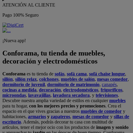
ATENCIÓN AL CLIENTE
Pago 100% Seguro
¡Nueva app!
Conforama, tu tienda de muebles,
decoración y electrodomésticos
Conforama
es tu tienda de
sofás
,
sofá cama
,
sofá chaise longue
,
sillón
,
sillón relax
,
colchones
,
muebles de salón
,
mesas comedor
,
dormitorio de juvenil
,
dormitorio de matrimonio
,
canapés
,
cocinas a medida
,
decoración
,
electrodomésticos
,
frigoríficos
,
microondas
,
lavavajillas
,
lavadora secadora
, y
televisiones
.
Descubre nuestra amplia variedad de estilos en cualquier
muebles
para tu hogar,
con los mejores precios y promociones
. Crea el
espacio en el que vives gracias a nuestros
muebles de comedor
y
habitaciones,
armarios
y
zapateros
,
mesas de comedor
y
sillas de
escritorio
. Además, podrás decorar tu casa con multitud de
artículos, tener el mejor ocio con los productos de
imagen y sonido
y aprovechar tu
jardín
en las épocas de buen tiempo. Conforama