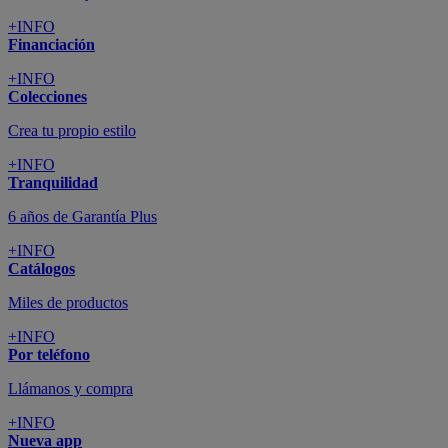
+INFO
Financiación
+INFO
Colecciones
Crea tu propio estilo
+INFO
Tranquilidad
6 años de Garantía Plus
+INFO
Catálogos
Miles de productos
+INFO
Por teléfono
Llámanos y compra
+INFO
Nueva app