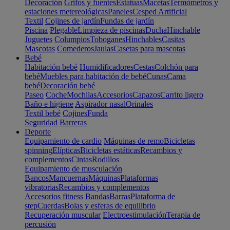
Decoración
Grifos y fuentes
Estatuas
Macetas
Termómetros y
estaciones metereológicas
Paneles
Cesped Artificial
Textil
Cojines de jardín
Fundas de jardín
Piscina
Plegable
Limpieza de piscinas
Ducha
Hinchable
Juguetes
Columpios
Toboganes
Hinchables
Casitas
Mascotas
Comederos
Jaulas
Casetas para mascotas
Bebé
Habitación bebé
Humidificadores
Cestas
Colchón para
bebé
Muebles para habitación de bebé
Cunas
Cama
bebé
Decoración bebé
Paseo
Coche
Mochilas
Accesorios
Capazos
Carrito ligero
Baño e higiene
Aspirador nasal
Orinales
Textil bebé
Cojines
Funda
Seguridad
Barreras
Deporte
Equipamiento de cardio
Máquinas de remo
Bicicletas
spinning
Elípticas
Bicicletas estáticas
Recambios y
complementos
Cintas
Rodillos
Equipamiento de musculación
Bancos
Mancuernas
Máquinas
Plataformas
vibratorias
Recambios y complementos
Accesorios fitness
Bandas
Barras
Plataforma de
step
Cuerdas
Bolas y esferas de equilibrio
Recuperación muscular
Electroestimulación
Terapia de
percusión