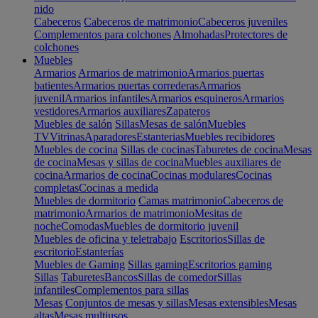
nido
Cabeceros
Cabeceros de matrimonio
Cabeceros juveniles
Complementos para colchones
Almohadas
Protectores de
colchones
Muebles
Armarios
Armarios de matrimonio
Armarios puertas
batientes
Armarios puertas correderas
Armarios
juvenil
Armarios infantiles
Armarios esquineros
Armarios
vestidores
Armarios auxiliares
Zapateros
Muebles de salón
Sillas
Mesas de salón
Muebles
TV
Vitrinas
Aparadores
Estanterias
Muebles recibidores
Muebles de cocina
Sillas de cocinas
Taburetes de cocina
Mesas
de cocina
Mesas y sillas de cocina
Muebles auxiliares de
cocina
Armarios de cocina
Cocinas modulares
Cocinas
completas
Cocinas a medida
Muebles de dormitorio
Camas matrimonio
Cabeceros de
matrimonio
Armarios de matrimonio
Mesitas de
noche
Comodas
Muebles de dormitorio juvenil
Muebles de oficina y teletrabajo
Escritorios
Sillas de
escritorio
Estanterías
Muebles de Gaming
Sillas gaming
Escritorios gaming
Sillas
Taburetes
Bancos
Sillas de comedor
Sillas
infantiles
Complementos para sillas
Mesas
Conjuntos de mesas y sillas
Mesas extensibles
Mesas
altas
Mesas multiusos