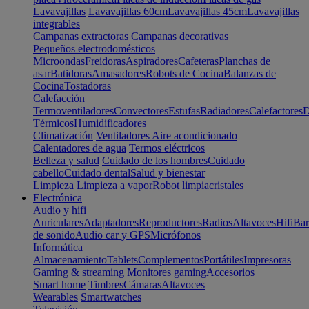
Lavavajillas
Lavavajillas 60cm
Lavavajillas 45cm
Lavavajillas
integrables
Campanas extractoras
Campanas decorativas
Pequeños electrodomésticos
Microondas
Freidoras
Aspiradores
Cafeteras
Planchas de
asar
Batidoras
Amasadores
Robots de Cocina
Balanzas de
Cocina
Tostadoras
Calefacción
Termoventiladores
Convectores
Estufas
Radiadores
Calefactores
D
Térmicos
Humidificadores
Climatización
Ventiladores
Aire acondicionado
Calentadores de agua
Termos eléctricos
Belleza y salud
Cuidado de los hombres
Cuidado
cabello
Cuidado dental
Salud y bienestar
Limpieza
Limpieza a vapor
Robot limpiacristales
Electrónica
Audio y hifi
Auriculares
Adaptadores
Reproductores
Radios
Altavoces
Hifi
Bar
de sonido
Audio car y GPS
Micrófonos
Informática
Almacenamiento
Tablets
Complementos
Portátiles
Impresoras
Gaming & streaming
Monitores gaming
Accesorios
Smart home
Timbres
Cámaras
Altavoces
Wearables
Smartwatches