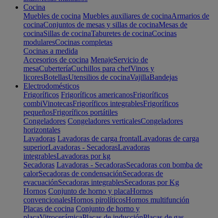
Cocina
Muebles de cocina
Muebles auxiliares de cocina
Armarios de
cocina
Conjuntos de mesas y sillas de cocina
Mesas de
cocina
Sillas de cocina
Taburetes de cocina
Cocinas
modulares
Cocinas completas
Cocinas a medida
Accesorios de cocina
Menaje
Servicio de
mesa
Cubertería
Cuchillos para chef
Vinos y
licores
Botellas
Utensilios de cocina
Vajilla
Bandejas
Electrodomésticos
Frigoríficos
Frigoríficos americanos
Frigoríficos
combi
Vinotecas
Frigoríficos integrables
Frigoríficos
pequeños
Frigoríficos portátiles
Congeladores
Congeladores verticales
Congeladores
horizontales
Lavadoras
Lavadoras de carga frontal
Lavadoras de carga
superior
Lavadoras - Secadoras
Lavadoras
integrables
Lavadoras por kg
Secadoras
Lavadoras - Secadoras
Secadoras con bomba de
calor
Secadoras de condensación
Secadoras de
evacuación
Secadoras integrables
Secadoras por Kg
Hornos
Conjunto de horno y placa
Hornos
convencionales
Hornos pirolíticos
Hornos multifunción
Placas de cocina
Conjunto de horno y
placa
Vitrocerámica
Placas de inducción
Placas de gas