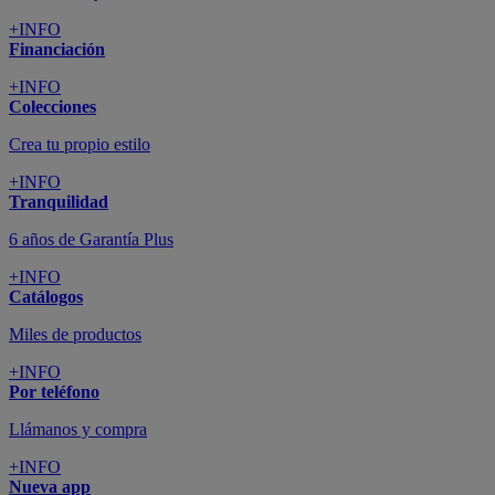
+INFO
Financiación
+INFO
Colecciones
Crea tu propio estilo
+INFO
Tranquilidad
6 años de Garantía Plus
+INFO
Catálogos
Miles de productos
+INFO
Por teléfono
Llámanos y compra
+INFO
Nueva app