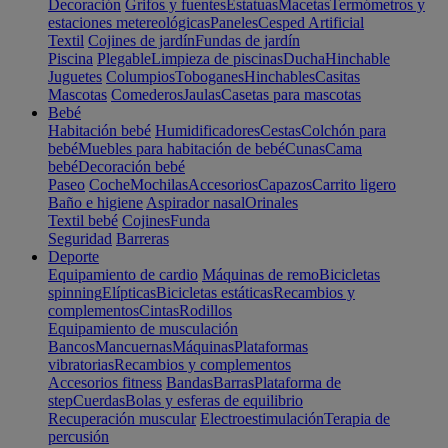
Decoración
Grifos y fuentes
Estatuas
Macetas
Termómetros y
estaciones metereológicas
Paneles
Cesped Artificial
Textil
Cojines de jardín
Fundas de jardín
Piscina
Plegable
Limpieza de piscinas
Ducha
Hinchable
Juguetes
Columpios
Toboganes
Hinchables
Casitas
Mascotas
Comederos
Jaulas
Casetas para mascotas
Bebé
Habitación bebé
Humidificadores
Cestas
Colchón para
bebé
Muebles para habitación de bebé
Cunas
Cama
bebé
Decoración bebé
Paseo
Coche
Mochilas
Accesorios
Capazos
Carrito ligero
Baño e higiene
Aspirador nasal
Orinales
Textil bebé
Cojines
Funda
Seguridad
Barreras
Deporte
Equipamiento de cardio
Máquinas de remo
Bicicletas
spinning
Elípticas
Bicicletas estáticas
Recambios y
complementos
Cintas
Rodillos
Equipamiento de musculación
Bancos
Mancuernas
Máquinas
Plataformas
vibratorias
Recambios y complementos
Accesorios fitness
Bandas
Barras
Plataforma de
step
Cuerdas
Bolas y esferas de equilibrio
Recuperación muscular
Electroestimulación
Terapia de
percusión