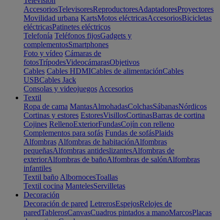
Televisión
Accesorios
Televisores
Reproductores
Adaptadores
Proyectores
Movilidad urbana
Karts
Motos eléctricas
Accesorios
Bicicletas
eléctricas
Patinetes eléctricos
Telefonía
Teléfonos fijos
Gadgets y
complementos
Smartphones
Foto y vídeo
Cámaras de
fotos
Trípodes
Videocámaras
Objetivos
Cables
Cables HDMI
Cables de alimentación
Cables
USB
Cables Jack
Consolas y videojuegos
Accesorios
Textil
Ropa de cama
Mantas
Almohadas
Colchas
Sábanas
Nórdicos
Cortinas y estores
Estores
Visillos
Cortinas
Barras de cortina
Cojines
Relleno
Exterior
Fundas
Cojín con relleno
Complementos para sofás
Fundas de sofás
Plaids
Alfombras
Alfombras de habitación
Alfombras
pequeñas
Alfombras antideslizantes
Alfombras de
exterior
Alfombras de baño
Alfombras de salón
Alfombras
infantiles
Textil baño
Albornoces
Toallas
Textil cocina
Manteles
Servilletas
Decoración
Decoración de pared
Letreros
Espejos
Relojes de
pared
Tableros
Canvas
Cuadros pintados a mano
Marcos
Placas