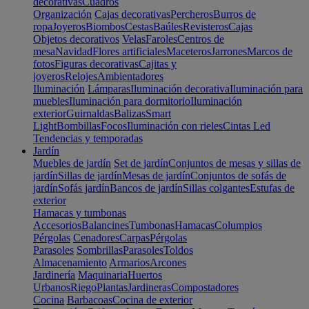
decorativas
Cuadros
Organización
Cajas decorativas
Percheros
Burros de
ropa
Joyeros
Biombos
Cestas
Baúles
Revisteros
Cajas
Objetos decorativos
Velas
Faroles
Centros de
mesa
Navidad
Flores artificiales
Maceteros
Jarrones
Marcos de
fotos
Figuras decorativas
Cajitas y
joyeros
Relojes
Ambientadores
Iluminación
Lámparas
Iluminación decorativa
Iluminación para
muebles
Iluminación para dormitorio
Iluminación
exterior
Guirnaldas
Balizas
Smart
Light
Bombillas
Focos
Iluminación con rieles
Cintas Led
Tendencias y temporadas
Jardín
Muebles de jardín
Set de jardín
Conjuntos de mesas y sillas de
jardín
Sillas de jardín
Mesas de jardín
Conjuntos de sofás de
jardín
Sofás jardín
Bancos de jardín
Sillas colgantes
Estufas de
exterior
Hamacas y tumbonas
Accesorios
Balancines
Tumbonas
Hamacas
Columpios
Pérgolas
Cenadores
Carpas
Pérgolas
Parasoles
Sombrillas
Parasoles
Toldos
Almacenamiento
Armarios
Arcones
Jardinería
Maquinaria
Huertos
Urbanos
Riego
Plantas
Jardineras
Compostadores
Cocina
Barbacoas
Cocina de exterior