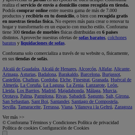
realiza el
servicio de envío a domicilio como recogida en tienda.
Podrás
comprar online
entre nuestra gama de más de 7.000
productos y
recibirlo en tu domicilio
, o bien con
recogida gratis
en nuestras tiendas física.
No esperes más para crear o renovar tu
hogar y transformarlo en un espacio con mucho estilo. Conforama
tiene 300
tiendas de muebles
físicas distribuidas en
6 países
distintos. Aproveche nuestras ofertas de
sofas baratos
,
colchones
baratos
y
liquidaciones de sofas
.
Conforama solo comercializa a través de su website o, físicamente,
en sus
tiendas de sofás
.
Alcalá de Guadaíra
,
Alcalá de Henares
,
Alcorcón
,
Alfafar
,
Alicante
,
Arinaga
,
Asturias
,
Badalona
,
Barakaldo
,
Barcelona
,
Burjassot
,
Castellón
,
Chafiras
,
Cordoba
,
Elche
,
Finestrat
,
Granada
,
Huércal de
Almería
,
La Coruña
,
La Laguna
,
La Zenia
,
Lanzarote
,
León
,
Lleida
,
Los Barrios
,
Madrid
,
Majadahonda
,
Málaga
,
Murcia
,
Orotava
,
Palma
,
Pamplona
,
Rivas
,
Sabadell
,
Sagunto
,
Salt, Girona
,
San Sebastian
,
Sant Boi
,
Santander
,
Santiago de Compostela
,
Sevilla
,
Tamaraceite
,
Terrassa
,
Viana
,
Vilanova i la Geltrú
,
Zaragoza
Ver más >>
© Conforama
Términos y Condiciones
Política de privacidad
Política de cookies
Configuración de Cookies