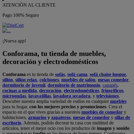
ATENCIÓN AL CLIENTE
Pago 100% Seguro
¡Nueva app!
Conforama, tu tienda de muebles,
decoración y electrodomésticos
Conforama
es tu tienda de
sofás
,
sofá cama
,
sofá chaise longue
,
sillón
,
sillón relax
,
colchones
,
muebles de salón
,
mesas comedor
,
dormitorio de juvenil
,
dormitorio de matrimonio
,
canapés
,
cocinas a medida
,
decoración
,
electrodomésticos
,
frigoríficos
,
microondas
,
lavavajillas
,
lavadora secadora
, y
televisiones
.
Descubre nuestra amplia variedad de estilos en cualquier
muebles
para tu hogar,
con los mejores precios y promociones
. Crea el
espacio en el que vives gracias a nuestros
muebles de comedor
y
habitaciones,
armarios
y
zapateros
,
mesas de comedor
y
sillas de
escritorio
. Además, podrás decorar tu casa con multitud de
artículos, tener el mejor ocio con los productos de
imagen y sonido
y aprovechar tu
jardín
en las épocas de buen tiempo. Conforama