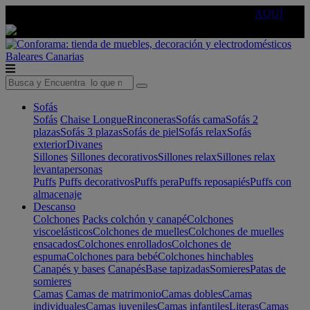
🔵Cambia tu electro con
-10% EXTRA
de descuento ☑️
AQUÍ
Baleares
Canarias
Sofás
Sofás
Chaise Longue
Rinconeras
Sofás cama
Sofás 2
plazas
Sofás 3 plazas
Sofás de piel
Sofás relax
Sofás
exterior
Divanes
Sillones
Sillones decorativos
Sillones relax
Sillones relax
levantapersonas
Puffs
Puffs decorativos
Puffs pera
Puffs reposapiés
Puffs con
almacenaje
Descanso
Colchones
Packs colchón y canapé
Colchones
viscoelásticos
Colchones de muelles
Colchones de muelles
ensacados
Colchones enrollados
Colchones de
espuma
Colchones para bebé
Colchones hinchables
Canapés y bases
Canapés
Base tapizadas
Somieres
Patas de
somieres
Camas
Camas de matrimonio
Camas dobles
Camas
individuales
Camas juveniles
Camas infantiles
Literas
Camas