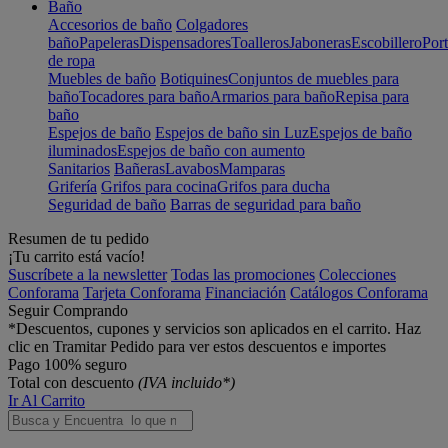
Baño
Accesorios de baño
Colgadores
baño
Papeleras
Dispensadores
Toalleros
Jaboneras
Escobillero
Port
de ropa
Muebles de baño
Botiquines
Conjuntos de muebles para
baño
Tocadores para baño
Armarios para baño
Repisa para
baño
Espejos de baño
Espejos de baño sin Luz
Espejos de baño
iluminados
Espejos de baño con aumento
Sanitarios
Bañeras
Lavabos
Mamparas
Grifería
Grifos para cocina
Grifos para ducha
Seguridad de baño
Barras de seguridad para baño
Resumen de tu pedido
¡Tu carrito está vacío!
Suscríbete a la newsletter
Todas las promociones
Colecciones
Conforama
Tarjeta Conforama
Financiación
Catálogos Conforama
Seguir Comprando
*Descuentos, cupones y servicios son aplicados en el carrito. Haz
clic en Tramitar Pedido para ver estos descuentos e importes
Pago 100% seguro
Total con descuento
(IVA incluido*)
Ir Al Carrito