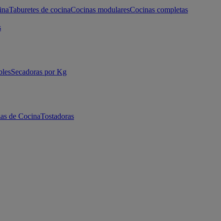
ina
Taburetes de cocina
Cocinas modulares
Cocinas completas
s
bles
Secadoras por Kg
as de Cocina
Tostadoras