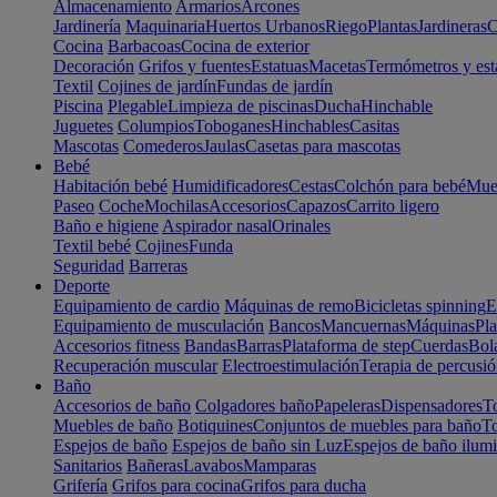
Almacenamiento
Armarios
Arcones
Jardinería
Maquinaria
Huertos Urbanos
Riego
Plantas
Jardineras
C
Cocina
Barbacoas
Cocina de exterior
Decoración
Grifos y fuentes
Estatuas
Macetas
Termómetros y est
Textil
Cojines de jardín
Fundas de jardín
Piscina
Plegable
Limpieza de piscinas
Ducha
Hinchable
Juguetes
Columpios
Toboganes
Hinchables
Casitas
Mascotas
Comederos
Jaulas
Casetas para mascotas
Bebé
Habitación bebé
Humidificadores
Cestas
Colchón para bebé
Mueb
Paseo
Coche
Mochilas
Accesorios
Capazos
Carrito ligero
Baño e higiene
Aspirador nasal
Orinales
Textil bebé
Cojines
Funda
Seguridad
Barreras
Deporte
Equipamiento de cardio
Máquinas de remo
Bicicletas spinning
E
Equipamiento de musculación
Bancos
Mancuernas
Máquinas
Pla
Accesorios fitness
Bandas
Barras
Plataforma de step
Cuerdas
Bola
Recuperación muscular
Electroestimulación
Terapia de percusi
Baño
Accesorios de baño
Colgadores baño
Papeleras
Dispensadores
To
Muebles de baño
Botiquines
Conjuntos de muebles para baño
To
Espejos de baño
Espejos de baño sin Luz
Espejos de baño ilum
Sanitarios
Bañeras
Lavabos
Mamparas
Grifería
Grifos para cocina
Grifos para ducha