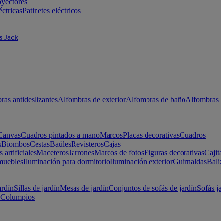
oyectores
éctricas
Patinetes eléctricos
s Jack
ras antideslizantes
Alfombras de exterior
Alfombras de baño
Alfombras 
Canvas
Cuadros pintados a mano
Marcos
Placas decorativas
Cuadros
s
Biombos
Cestas
Baúles
Revisteros
Cajas
s artificiales
Maceteros
Jarrones
Marcos de fotos
Figuras decorativas
Cajit
muebles
Iluminación para dormitorio
Iluminación exterior
Guirnaldas
Bali
ardín
Sillas de jardín
Mesas de jardín
Conjuntos de sofás de jardín
Sofás j
s
Columpios