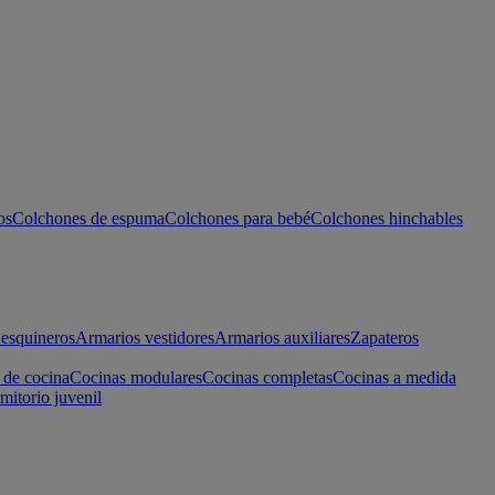
os
Colchones de espuma
Colchones para bebé
Colchones hinchables
esquineros
Armarios vestidores
Armarios auxiliares
Zapateros
 de cocina
Cocinas modulares
Cocinas completas
Cocinas a medida
mitorio juvenil