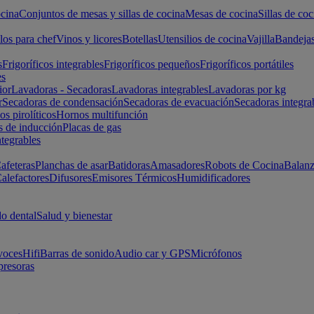
cina
Conjuntos de mesas y sillas de cocina
Mesas de cocina
Sillas de coc
los para chef
Vinos y licores
Botellas
Utensilios de cocina
Vajilla
Bandeja
s
Frigoríficos integrables
Frigoríficos pequeños
Frigoríficos portátiles
es
ior
Lavadoras - Secadoras
Lavadoras integrables
Lavadoras por kg
r
Secadoras de condensación
Secadoras de evacuación
Secadoras integra
s pirolíticos
Hornos multifunción
s de inducción
Placas de gas
ntegrables
afeteras
Planchas de asar
Batidoras
Amasadores
Robots de Cocina
Balanz
alefactores
Difusores
Emisores Térmicos
Humidificadores
o dental
Salud y bienestar
voces
Hifi
Barras de sonido
Audio car y GPS
Micrófonos
presoras