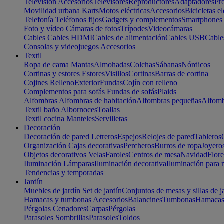
Televisión
Accesorios
Televisores
Reproductores
Adaptadores
Pr
Movilidad urbana
Karts
Motos eléctricas
Accesorios
Bicicletas el
Telefonía
Teléfonos fijos
Gadgets y complementos
Smartphones
Foto y vídeo
Cámaras de fotos
Trípodes
Videocámaras
Cables
Cables HDMI
Cables de alimentación
Cables USB
Cable
Consolas y videojuegos
Accesorios
Textil
Ropa de cama
Mantas
Almohadas
Colchas
Sábanas
Nórdicos
Cortinas y estores
Estores
Visillos
Cortinas
Barras de cortina
Cojines
Relleno
Exterior
Fundas
Cojín con relleno
Complementos para sofás
Fundas de sofás
Plaids
Alfombras
Alfombras de habitación
Alfombras pequeñas
Alfomb
Textil baño
Albornoces
Toallas
Textil cocina
Manteles
Servilletas
Decoración
Decoración de pared
Letreros
Espejos
Relojes de pared
Tableros
Organización
Cajas decorativas
Percheros
Burros de ropa
Joyero
Objetos decorativos
Velas
Faroles
Centros de mesa
Navidad
Flore
Iluminación
Lámparas
Iluminación decorativa
Iluminación para 
Tendencias y temporadas
Jardín
Muebles de jardín
Set de jardín
Conjuntos de mesas y sillas de j
Hamacas y tumbonas
Accesorios
Balancines
Tumbonas
Hamaca
Pérgolas
Cenadores
Carpas
Pérgolas
Parasoles
Sombrillas
Parasoles
Toldos