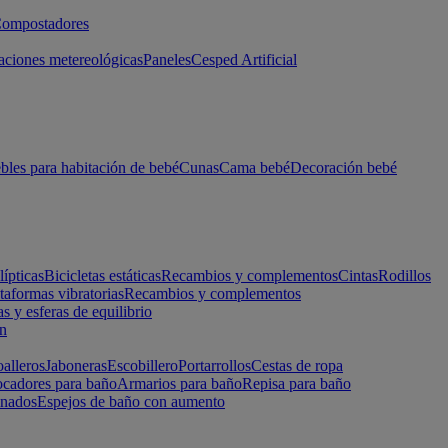
ompostadores
aciones metereológicas
Paneles
Cesped Artificial
les para habitación de bebé
Cunas
Cama bebé
Decoración bebé
lípticas
Bicicletas estáticas
Recambios y complementos
Cintas
Rodillos
taformas vibratorias
Recambios y complementos
s y esferas de equilibrio
ón
alleros
Jaboneras
Escobillero
Portarrollos
Cestas de ropa
cadores para baño
Armarios para baño
Repisa para baño
inados
Espejos de baño con aumento