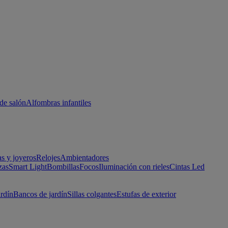
de salón
Alfombras infantiles
as y joyeros
Relojes
Ambientadores
zas
Smart Light
Bombillas
Focos
Iluminación con rieles
Cintas Led
ardín
Bancos de jardín
Sillas colgantes
Estufas de exterior