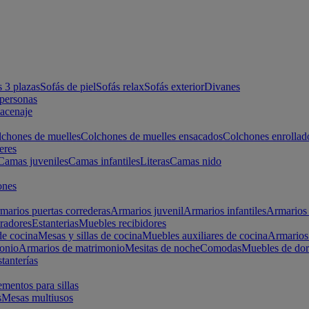
s 3 plazas
Sofás de piel
Sofás relax
Sofás exterior
Divanes
apersonas
macenaje
chones de muelles
Colchones de muelles ensacados
Colchones enrollad
eres
Camas juveniles
Camas infantiles
Literas
Camas nido
ones
marios puertas correderas
Armarios juvenil
Armarios infantiles
Armarios 
radores
Estanterias
Muebles recibidores
e cocina
Mesas y sillas de cocina
Muebles auxiliares de cocina
Armarios
onio
Armarios de matrimonio
Mesitas de noche
Comodas
Muebles de dor
tanterías
entos para sillas
s
Mesas multiusos