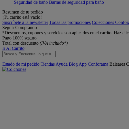
Seguridad de baño
Barras de seguridad para baño
Resumen de tu pedido
¡Tu carrito está vacío!
Suscríbete a la newsletter
Todas las promociones
Colecciones Confo
Seguir Comprando
*Descuentos, cupones y servicios son aplicados en el carrito. Haz cli
Pago 100% seguro
Total con descuento
(IVA incluido*)
Ir Al Carrito
Estado de mi pedido
Tiendas
Ayuda
Blog
App Conforama
Baleares
C