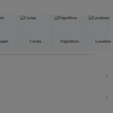
napés
Cocina
Frigoríficos
Lavadoras