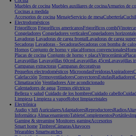
Cocina
Muebles de cocina
Muebles auxiliares de cocina
Armarios de co
Cocinas a medida
Accesorios de cocina
Menaje
Servicio de mesa
Cubertería
Cuchil
Electrodomésticos
Frigoríficos
Frigoríficos americanos
Frigoríficos combi
Vinoteca
Congeladores
Congeladores verticales
Congeladores horizontal
Lavadoras
Lavadoras de carga frontal
Lavadoras de carga super
Secadoras
Lavadoras - Secadoras
Secadoras con bomba de calo
Hornos
Conjunto de horno y placa
Hornos convencionales
Horno
Placas de cocina
Conjunto de horno y placa
Vitrocerámica
Placa
Lavavajillas
Lavavajillas 60cm
Lavavajillas 45cm
Lavavajillas i
Campanas extractoras
Campanas decorativas
Pequeños electrodomésticos
Microondas
Freidoras
Aspiradores
C
Calefacción
Termoventiladores
Convectores
Estufas
Radiadores
C
Climatización
Ventiladores
Aire acondicionado
Calentadores de agua
Termos eléctricos
Belleza y salud
Cuidado de los hombres
Cuidado cabello
Cuidad
Limpieza
Limpieza a vapor
Robot limpiacristales
Electrónica
Audio y hifi
Auriculares
Adaptadores
Reproductores
Radios
Alta
Informática
Almacenamiento
Tablets
Complementos
Portátiles
Im
Gaming & streaming
Monitores gaming
Accesorios
Smart home
Timbres
Cámaras
Altavoces
Wearables
Smartwatches