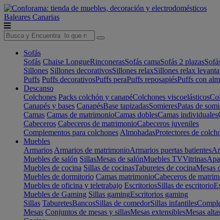
Baleares
Canarias
Sofás
Sofás
Chaise Longue
Rinconeras
Sofás cama
Sofás 2 plazas
Sofá
Sillones
Sillones decorativos
Sillones relax
Sillones relax levant
Puffs
Puffs decorativos
Puffs pera
Puffs reposapiés
Puffs con al
Descanso
Colchones
Packs colchón y canapé
Colchones viscoelásticos
Col
Canapés y bases
Canapés
Base tapizadas
Somieres
Patas de somi
Camas
Camas de matrimonio
Camas dobles
Camas individuales
Cabeceros
Cabeceros de matrimonio
Cabeceros juveniles
Complementos para colchones
Almohadas
Protectores de colch
Muebles
Armarios
Armarios de matrimonio
Armarios puertas batientes
Ar
Muebles de salón
Sillas
Mesas de salón
Muebles TV
Vitrinas
Apa
Muebles de cocina
Sillas de cocinas
Taburetes de cocina
Mesas d
Muebles de dormitorio
Camas matrimonio
Cabeceros de matrim
Muebles de oficina y teletrabajo
Escritorios
Sillas de escritorio
Es
Muebles de Gaming
Sillas gaming
Escritorios gaming
Sillas
Taburetes
Bancos
Sillas de comedor
Sillas infantiles
Complem
Mesas
Conjuntos de mesas y sillas
Mesas extensibles
Mesas alta