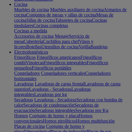
Cocina
Muebles de cocina
Muebles auxiliares de cocina
Armarios de
cocina
Conjuntos de mesas y sillas de cocina
Mesas de
cocina
Sillas de cocina
Taburetes de cocina
Cocinas
modulares
Cocinas completas
Cocinas a medida
Accesorios de cocina
Menaje
Servicio de
mesa
Cubertería
Cuchillos para chef
Vinos y
licores
Botellas
Utensilios de cocina
Vajilla
Bandejas
Electrodomésticos
Frigoríficos
Frigoríficos americanos
Frigoríficos
combi
Vinotecas
Frigoríficos integrables
Frigoríficos
pequeños
Frigoríficos portátiles
Congeladores
Congeladores verticales
Congeladores
horizontales
Lavadoras
Lavadoras de carga frontal
Lavadoras de carga
superior
Lavadoras - Secadoras
Lavadoras
integrables
Lavadoras por kg
Secadoras
Lavadoras - Secadoras
Secadoras con bomba de
calor
Secadoras de condensación
Secadoras de
evacuación
Secadoras integrables
Secadoras por Kg
Hornos
Conjunto de horno y placa
Hornos
convencionales
Hornos pirolíticos
Hornos multifunción
Placas de cocina
Conjunto de horno y
placa
Vitrocerámica
Placas de inducción
Placas de gas