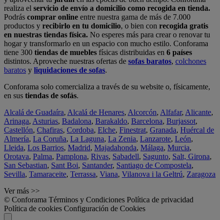
realiza el
servicio de envío a domicilio como recogida en tienda.
Podrás
comprar online
entre nuestra gama de más de 7.000
productos y
recibirlo en tu domicilio
, o bien con
recogida gratis
en nuestras tiendas física.
No esperes más para crear o renovar tu
hogar y transformarlo en un espacio con mucho estilo. Conforama
tiene 300
tiendas de muebles
físicas distribuidas en
6 países
distintos. Aproveche nuestras ofertas de
sofas baratos
,
colchones
baratos
y
liquidaciones de sofas
.
Conforama solo comercializa a través de su website o, físicamente,
en sus
tiendas de sofás
.
Alcalá de Guadaíra
,
Alcalá de Henares
,
Alcorcón
,
Alfafar
,
Alicante
,
Arinaga
,
Asturias
,
Badalona
,
Barakaldo
,
Barcelona
,
Burjassot
,
Castellón
,
Chafiras
,
Cordoba
,
Elche
,
Finestrat
,
Granada
,
Huércal de
Almería
,
La Coruña
,
La Laguna
,
La Zenia
,
Lanzarote
,
León
,
Lleida
,
Los Barrios
,
Madrid
,
Majadahonda
,
Málaga
,
Murcia
,
Orotava
,
Palma
,
Pamplona
,
Rivas
,
Sabadell
,
Sagunto
,
Salt, Girona
,
San Sebastian
,
Sant Boi
,
Santander
,
Santiago de Compostela
,
Sevilla
,
Tamaraceite
,
Terrassa
,
Viana
,
Vilanova i la Geltrú
,
Zaragoza
Ver más >>
© Conforama
Términos y Condiciones
Política de privacidad
Política de cookies
Configuración de Cookies