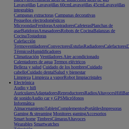
Lavavajillas
Lavavajillas 60cm
Lavavajillas 45cm
Lavavajillas
integrables
Campanas extractoras
Campanas decorativas
Pequeños electrodomésticos
Microondas
Freidoras
Aspiradores
Cafeteras
Planchas de
asar
Batidoras
Amasadores
Robots de Cocina
Balanzas de
Cocina
Tostadoras
Calefacción
Termoventiladores
Convectores
Estufas
Radiadores
Calefactores
D
Térmicos
Humidificadores
Climatización
Ventiladores
Aire acondicionado
Calentadores de agua
Termos eléctricos
Belleza y salud
Cuidado de los hombres
Cuidado
cabello
Cuidado dental
Salud y bienestar
Limpieza
Limpieza a vapor
Robot limpiacristales
Electrónica
Audio y hifi
Auriculares
Adaptadores
Reproductores
Radios
Altavoces
Hifi
Bar
de sonido
Audio car y GPS
Micrófonos
Informática
Almacenamiento
Tablets
Complementos
Portátiles
Impresoras
Gaming & streaming
Monitores gaming
Accesorios
Smart home
Timbres
Cámaras
Altavoces
Wearables
Smartwatches