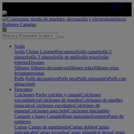
🔵Cambia tu electro con
-10% EXTRA
de descuento ☑️
AQUÍ
Baleares
Canarias
Sofás
Sofás
Chaise Longue
Rinconeras
Sofás cama
Sofás 2
plazas
Sofás 3 plazas
Sofás de piel
Sofás relax
Sofás
exterior
Divanes
Sillones
Sillones decorativos
Sillones relax
Sillones relax
levantapersonas
Puffs
Puffs decorativos
Puffs pera
Puffs reposapiés
Puffs con
almacenaje
Descanso
Colchones
Packs colchón y canapé
Colchones
viscoelásticos
Colchones de muelles
Colchones de muelles
ensacados
Colchones enrollados
Colchones de
espuma
Colchones para bebé
Colchones hinchables
Canapés y bases
Canapés
Base tapizadas
Somieres
Patas de
somieres
Camas
Camas de matrimonio
Camas dobles
Camas
individuales
Camas juveniles
Camas infantiles
Literas
Camas