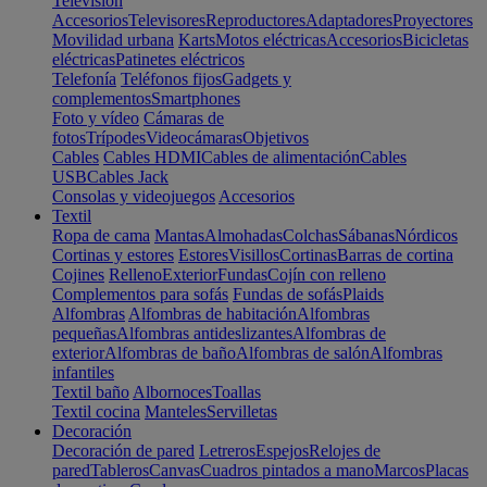
Televisión
Accesorios
Televisores
Reproductores
Adaptadores
Proyectores
Movilidad urbana
Karts
Motos eléctricas
Accesorios
Bicicletas
eléctricas
Patinetes eléctricos
Telefonía
Teléfonos fijos
Gadgets y
complementos
Smartphones
Foto y vídeo
Cámaras de
fotos
Trípodes
Videocámaras
Objetivos
Cables
Cables HDMI
Cables de alimentación
Cables
USB
Cables Jack
Consolas y videojuegos
Accesorios
Textil
Ropa de cama
Mantas
Almohadas
Colchas
Sábanas
Nórdicos
Cortinas y estores
Estores
Visillos
Cortinas
Barras de cortina
Cojines
Relleno
Exterior
Fundas
Cojín con relleno
Complementos para sofás
Fundas de sofás
Plaids
Alfombras
Alfombras de habitación
Alfombras
pequeñas
Alfombras antideslizantes
Alfombras de
exterior
Alfombras de baño
Alfombras de salón
Alfombras
infantiles
Textil baño
Albornoces
Toallas
Textil cocina
Manteles
Servilletas
Decoración
Decoración de pared
Letreros
Espejos
Relojes de
pared
Tableros
Canvas
Cuadros pintados a mano
Marcos
Placas