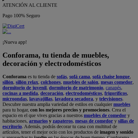
ATENCIÓN AL CLIENTE
Pago 100% Seguro
¡Nueva app!
Conforama, tu tienda de muebles,
decoración y electrodomésticos
Conforama
es tu tienda de
sofás
,
sofá cama
,
sofá chaise longue
,
sillón
,
sillón relax
,
colchones
,
muebles de salón
,
mesas comedor
,
dormitorio de juvenil
,
dormitorio de matrimonio
,
canapés
,
cocinas a medida
,
decoración
,
electrodomésticos
,
frigoríficos
,
microondas
,
lavavajillas
,
lavadora secadora
, y
televisiones
.
Descubre nuestra amplia variedad de estilos en cualquier
muebles
para tu hogar,
con los mejores precios y promociones
. Crea el
espacio en el que vives gracias a nuestros
muebles de comedor
y
habitaciones,
armarios
y
zapateros
,
mesas de comedor
y
sillas de
escritorio
. Además, podrás decorar tu casa con multitud de
artículos, tener el mejor ocio con los productos de
imagen y sonido
y aprovechar tu
jardín
en las épocas de buen tiempo. Conforama