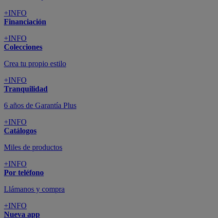
+INFO
Financiación
+INFO
Colecciones
Crea tu propio estilo
+INFO
Tranquilidad
6 años de Garantía Plus
+INFO
Catálogos
Miles de productos
+INFO
Por teléfono
Llámanos y compra
+INFO
Nueva app