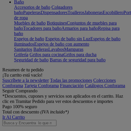
Baño
Accesorios de baño
Colgadores
baño
Papeleras
Dispensadores
Toalleros
Jaboneras
Escobillero
Port
de ropa
Muebles de baño
Botiquines
Conjuntos de muebles para
baño
Tocadores para baño
Armarios para baño
Repisa para
baño
Espejos de baño
Espejos de baño sin Luz
Espejos de baño
iluminados
Espejos de baño con aumento
Sanitarios
Bañeras
Lavabos
Mamparas
Grifería
Grifos para cocina
Grifos para ducha
Seguridad de baño
Barras de seguridad para baño
Resumen de tu pedido
¡Tu carrito está vacío!
Suscríbete a la newsletter
Todas las promociones
Colecciones
Conforama
Tarjeta Conforama
Financiación
Catálogos Conforama
Seguir Comprando
*Descuentos, cupones y servicios son aplicados en el carrito. Haz
clic en Tramitar Pedido para ver estos descuentos e importes
Pago 100% seguro
Total con descuento
(IVA incluido*)
Ir Al Carrito