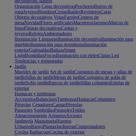
decorativas
Cuadros
Organización
Cajas decorativas
Percheros
Burros de
ropa
Joyeros
Biombos
Cestas
Baúles
Revisteros
Cajas
Objetos decorativos
Velas
Faroles
Centros de
mesa
Navidad
Flores artificiales
Maceteros
Jarrones
Marcos de
fotos
Figuras decorativas
Cajitas y
joyeros
Relojes
Ambientadores
Iluminación
Lámparas
Iluminación decorativa
Iluminación para
muebles
Iluminación para dormitorio
Iluminación
exterior
Guirnaldas
Balizas
Smart
Light
Bombillas
Focos
Iluminación con rieles
Cintas Led
Tendencias y temporadas
Jardín
Muebles de jardín
Set de jardín
Conjuntos de mesas y sillas de
jardín
Sillas de jardín
Mesas de jardín
Conjuntos de sofás de
jardín
Sofás jardín
Bancos de jardín
Sillas colgantes
Estufas de
exterior
Hamacas y tumbonas
Accesorios
Balancines
Tumbonas
Hamacas
Columpios
Pérgolas
Cenadores
Carpas
Pérgolas
Parasoles
Sombrillas
Parasoles
Toldos
Almacenamiento
Armarios
Arcones
Jardinería
Maquinaria
Huertos
Urbanos
Riego
Plantas
Jardineras
Compostadores
Cocina
Barbacoas
Cocina de exterior