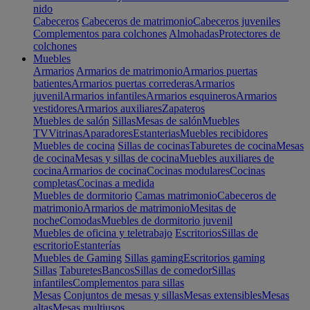
nido
Cabeceros
Cabeceros de matrimonio
Cabeceros juveniles
Complementos para colchones
Almohadas
Protectores de
colchones
Muebles
Armarios
Armarios de matrimonio
Armarios puertas
batientes
Armarios puertas correderas
Armarios
juvenil
Armarios infantiles
Armarios esquineros
Armarios
vestidores
Armarios auxiliares
Zapateros
Muebles de salón
Sillas
Mesas de salón
Muebles
TV
Vitrinas
Aparadores
Estanterias
Muebles recibidores
Muebles de cocina
Sillas de cocinas
Taburetes de cocina
Mesas
de cocina
Mesas y sillas de cocina
Muebles auxiliares de
cocina
Armarios de cocina
Cocinas modulares
Cocinas
completas
Cocinas a medida
Muebles de dormitorio
Camas matrimonio
Cabeceros de
matrimonio
Armarios de matrimonio
Mesitas de
noche
Comodas
Muebles de dormitorio juvenil
Muebles de oficina y teletrabajo
Escritorios
Sillas de
escritorio
Estanterías
Muebles de Gaming
Sillas gaming
Escritorios gaming
Sillas
Taburetes
Bancos
Sillas de comedor
Sillas
infantiles
Complementos para sillas
Mesas
Conjuntos de mesas y sillas
Mesas extensibles
Mesas
altas
Mesas multiusos