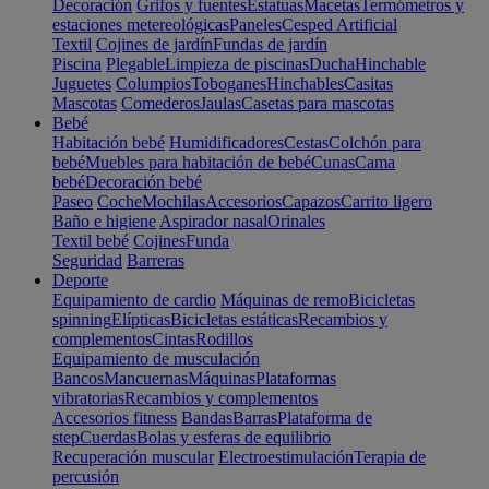
Decoración
Grifos y fuentes
Estatuas
Macetas
Termómetros y
estaciones metereológicas
Paneles
Cesped Artificial
Textil
Cojines de jardín
Fundas de jardín
Piscina
Plegable
Limpieza de piscinas
Ducha
Hinchable
Juguetes
Columpios
Toboganes
Hinchables
Casitas
Mascotas
Comederos
Jaulas
Casetas para mascotas
Bebé
Habitación bebé
Humidificadores
Cestas
Colchón para
bebé
Muebles para habitación de bebé
Cunas
Cama
bebé
Decoración bebé
Paseo
Coche
Mochilas
Accesorios
Capazos
Carrito ligero
Baño e higiene
Aspirador nasal
Orinales
Textil bebé
Cojines
Funda
Seguridad
Barreras
Deporte
Equipamiento de cardio
Máquinas de remo
Bicicletas
spinning
Elípticas
Bicicletas estáticas
Recambios y
complementos
Cintas
Rodillos
Equipamiento de musculación
Bancos
Mancuernas
Máquinas
Plataformas
vibratorias
Recambios y complementos
Accesorios fitness
Bandas
Barras
Plataforma de
step
Cuerdas
Bolas y esferas de equilibrio
Recuperación muscular
Electroestimulación
Terapia de
percusión