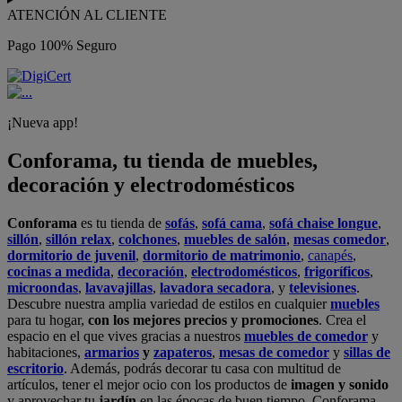
ATENCIÓN AL CLIENTE
Pago 100% Seguro
¡Nueva app!
Conforama, tu tienda de muebles,
decoración y electrodomésticos
Conforama
es tu tienda de
sofás
,
sofá cama
,
sofá chaise longue
,
sillón
,
sillón relax
,
colchones
,
muebles de salón
,
mesas comedor
,
dormitorio de juvenil
,
dormitorio de matrimonio
,
canapés
,
cocinas a medida
,
decoración
,
electrodomésticos
,
frigoríficos
,
microondas
,
lavavajillas
,
lavadora secadora
, y
televisiones
.
Descubre nuestra amplia variedad de estilos en cualquier
muebles
para tu hogar,
con los mejores precios y promociones
. Crea el
espacio en el que vives gracias a nuestros
muebles de comedor
y
habitaciones,
armarios
y
zapateros
,
mesas de comedor
y
sillas de
escritorio
. Además, podrás decorar tu casa con multitud de
artículos, tener el mejor ocio con los productos de
imagen y sonido
y aprovechar tu
jardín
en las épocas de buen tiempo. Conforama