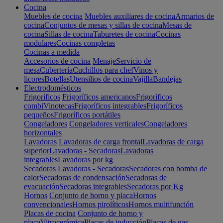
Cocina
Muebles de cocina
Muebles auxiliares de cocina
Armarios de
cocina
Conjuntos de mesas y sillas de cocina
Mesas de
cocina
Sillas de cocina
Taburetes de cocina
Cocinas
modulares
Cocinas completas
Cocinas a medida
Accesorios de cocina
Menaje
Servicio de
mesa
Cubertería
Cuchillos para chef
Vinos y
licores
Botellas
Utensilios de cocina
Vajilla
Bandejas
Electrodomésticos
Frigoríficos
Frigoríficos americanos
Frigoríficos
combi
Vinotecas
Frigoríficos integrables
Frigoríficos
pequeños
Frigoríficos portátiles
Congeladores
Congeladores verticales
Congeladores
horizontales
Lavadoras
Lavadoras de carga frontal
Lavadoras de carga
superior
Lavadoras - Secadoras
Lavadoras
integrables
Lavadoras por kg
Secadoras
Lavadoras - Secadoras
Secadoras con bomba de
calor
Secadoras de condensación
Secadoras de
evacuación
Secadoras integrables
Secadoras por Kg
Hornos
Conjunto de horno y placa
Hornos
convencionales
Hornos pirolíticos
Hornos multifunción
Placas de cocina
Conjunto de horno y
placa
Vitrocerámica
Placas de inducción
Placas de gas