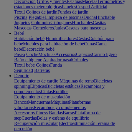
Decoración
Grifos y fuentes
Estatuas
Macetas
Termómetros y
estaciones metereológicas
Paneles
Cesped Artificial
Textil
Cojines de jardín
Fundas de jardín
Piscina
Plegable
Limpieza de piscinas
Ducha
Hinchable
Juguetes
Columpios
Toboganes
Hinchables
Casitas
Mascotas
Comederos
Jaulas
Casetas para mascotas
Bebé
Habitación bebé
Humidificadores
Cestas
Colchón para
bebé
Muebles para habitación de bebé
Cunas
Cama
bebé
Decoración bebé
Paseo
Coche
Mochilas
Accesorios
Capazos
Carrito ligero
Baño e higiene
Aspirador nasal
Orinales
Textil bebé
Cojines
Funda
Seguridad
Barreras
Deporte
Equipamiento de cardio
Máquinas de remo
Bicicletas
spinning
Elípticas
Bicicletas estáticas
Recambios y
complementos
Cintas
Rodillos
Equipamiento de musculación
Bancos
Mancuernas
Máquinas
Plataformas
vibratorias
Recambios y complementos
Accesorios fitness
Bandas
Barras
Plataforma de
step
Cuerdas
Bolas y esferas de equilibrio
Recuperación muscular
Electroestimulación
Terapia de
percusión