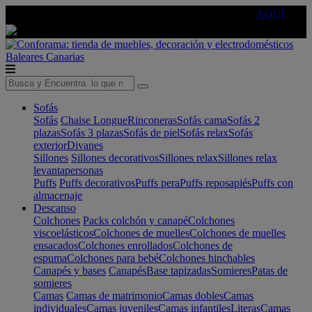
🔵Cambia tu electro con
-10% EXTRA
de descuento ☑️
AQUÍ
Baleares
Canarias
Sofás
Sofás
Chaise Longue
Rinconeras
Sofás cama
Sofás 2
plazas
Sofás 3 plazas
Sofás de piel
Sofás relax
Sofás
exterior
Divanes
Sillones
Sillones decorativos
Sillones relax
Sillones relax
levantapersonas
Puffs
Puffs decorativos
Puffs pera
Puffs reposapiés
Puffs con
almacenaje
Descanso
Colchones
Packs colchón y canapé
Colchones
viscoelásticos
Colchones de muelles
Colchones de muelles
ensacados
Colchones enrollados
Colchones de
espuma
Colchones para bebé
Colchones hinchables
Canapés y bases
Canapés
Base tapizadas
Somieres
Patas de
somieres
Camas
Camas de matrimonio
Camas dobles
Camas
individuales
Camas juveniles
Camas infantiles
Literas
Camas