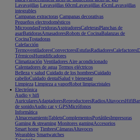
Lavavajillas
Lavavajillas 60cm
Lavavajillas 45cm
Lavavajillas
integrables
Campanas extractoras
Campanas decorativas
Pequeños electrodomésticos
Microondas
Freidoras
Aspiradores
Cafeteras
Planchas de
asar
Batidoras
Amasadores
Robots de Cocina
Balanzas de
Cocina
Tostadoras
Calefacción
Termoventiladores
Convectores
Estufas
Radiadores
Calefactores
D
Térmicos
Humidificadores
Climatización
Ventiladores
Aire acondicionado
Calentadores de agua
Termos eléctricos
Belleza y salud
Cuidado de los hombres
Cuidado
cabello
Cuidado dental
Salud y bienestar
Limpieza
Limpieza a vapor
Robot limpiacristales
Electrónica
Audio y hifi
Auriculares
Adaptadores
Reproductores
Radios
Altavoces
Hifi
Bar
de sonido
Audio car y GPS
Micrófonos
Informática
Almacenamiento
Tablets
Complementos
Portátiles
Impresoras
Gaming & streaming
Monitores gaming
Accesorios
Smart home
Timbres
Cámaras
Altavoces
Wearables
Smartwatches