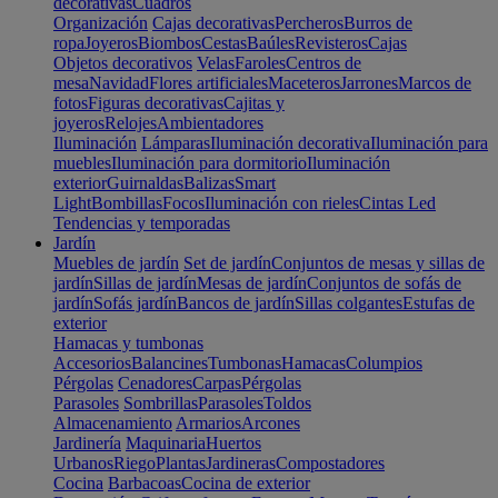
decorativas
Cuadros
Organización
Cajas decorativas
Percheros
Burros de
ropa
Joyeros
Biombos
Cestas
Baúles
Revisteros
Cajas
Objetos decorativos
Velas
Faroles
Centros de
mesa
Navidad
Flores artificiales
Maceteros
Jarrones
Marcos de
fotos
Figuras decorativas
Cajitas y
joyeros
Relojes
Ambientadores
Iluminación
Lámparas
Iluminación decorativa
Iluminación para
muebles
Iluminación para dormitorio
Iluminación
exterior
Guirnaldas
Balizas
Smart
Light
Bombillas
Focos
Iluminación con rieles
Cintas Led
Tendencias y temporadas
Jardín
Muebles de jardín
Set de jardín
Conjuntos de mesas y sillas de
jardín
Sillas de jardín
Mesas de jardín
Conjuntos de sofás de
jardín
Sofás jardín
Bancos de jardín
Sillas colgantes
Estufas de
exterior
Hamacas y tumbonas
Accesorios
Balancines
Tumbonas
Hamacas
Columpios
Pérgolas
Cenadores
Carpas
Pérgolas
Parasoles
Sombrillas
Parasoles
Toldos
Almacenamiento
Armarios
Arcones
Jardinería
Maquinaria
Huertos
Urbanos
Riego
Plantas
Jardineras
Compostadores
Cocina
Barbacoas
Cocina de exterior