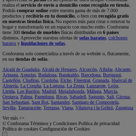
realiza el
servicio de envío a domicilio como recogida en tienda.
Podrás
comprar online
entre nuestra gama de más de 7.000
productos y
recibirlo en tu domicilio
, o bien con
recogida gratis
en nuestras tiendas física.
No esperes más para crear o renovar tu
hogar y transformarlo en un espacio con mucho estilo. Conforama
tiene 300
tiendas de muebles
físicas distribuidas en
6 países
distintos. Aproveche nuestras ofertas de
sofas baratos
,
colchones
baratos
y
liquidaciones de sofas
.
Conforama solo comercializa a través de su website o, físicamente,
en sus
tiendas de sofás
.
Alcalá de Guadaíra
,
Alcalá de Henares
,
Alcorcón
,
Alfafar
,
Alicante
,
Arinaga
,
Asturias
,
Badalona
,
Barakaldo
,
Barcelona
,
Burjassot
,
Castellón
,
Chafiras
,
Cordoba
,
Elche
,
Finestrat
,
Granada
,
Huércal de
Almería
,
La Coruña
,
La Laguna
,
La Zenia
,
Lanzarote
,
León
,
Lleida
,
Los Barrios
,
Madrid
,
Majadahonda
,
Málaga
,
Murcia
,
Orotava
,
Palma
,
Pamplona
,
Rivas
,
Sabadell
,
Sagunto
,
Salt, Girona
,
San Sebastian
,
Sant Boi
,
Santander
,
Santiago de Compostela
,
Sevilla
,
Tamaraceite
,
Terrassa
,
Viana
,
Vilanova i la Geltrú
,
Zaragoza
Ver más >>
© Conforama
Términos y Condiciones
Política de privacidad
Política de cookies
Configuración de Cookies