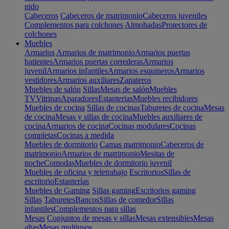
nido
Cabeceros
Cabeceros de matrimonio
Cabeceros juveniles
Complementos para colchones
Almohadas
Protectores de
colchones
Muebles
Armarios
Armarios de matrimonio
Armarios puertas
batientes
Armarios puertas correderas
Armarios
juvenil
Armarios infantiles
Armarios esquineros
Armarios
vestidores
Armarios auxiliares
Zapateros
Muebles de salón
Sillas
Mesas de salón
Muebles
TV
Vitrinas
Aparadores
Estanterias
Muebles recibidores
Muebles de cocina
Sillas de cocinas
Taburetes de cocina
Mesas
de cocina
Mesas y sillas de cocina
Muebles auxiliares de
cocina
Armarios de cocina
Cocinas modulares
Cocinas
completas
Cocinas a medida
Muebles de dormitorio
Camas matrimonio
Cabeceros de
matrimonio
Armarios de matrimonio
Mesitas de
noche
Comodas
Muebles de dormitorio juvenil
Muebles de oficina y teletrabajo
Escritorios
Sillas de
escritorio
Estanterías
Muebles de Gaming
Sillas gaming
Escritorios gaming
Sillas
Taburetes
Bancos
Sillas de comedor
Sillas
infantiles
Complementos para sillas
Mesas
Conjuntos de mesas y sillas
Mesas extensibles
Mesas
altas
Mesas multiusos