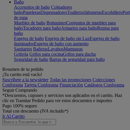
Baño
Accesorios de baño
Colgadores
baño
Papeleras
Dispensadores
Toalleros
Jaboneras
Escobillero
Port
de ropa
Muebles de baño
Botiquines
Conjuntos de muebles para
baño
Tocadores para baño
Armarios para baño
Repisa para
baño
Espejos de baño
Espejos de baño sin Luz
Espejos de baño
iluminados
Espejos de baño con aumento
Sanitarios
Bañeras
Lavabos
Mamparas
Grifería
Grifos para cocina
Grifos para ducha
Seguridad de baño
Barras de seguridad para baño
Resumen de tu pedido
¡Tu carrito está vacío!
Suscríbete a la newsletter
Todas las promociones
Colecciones
Conforama
Tarjeta Conforama
Financiación
Catálogos Conforama
Seguir Comprando
*Descuentos, cupones y servicios son aplicados en el carrito. Haz
clic en Tramitar Pedido para ver estos descuentos e importes
Pago 100% seguro
Total con descuento
(IVA incluido*)
Ir Al Carrito