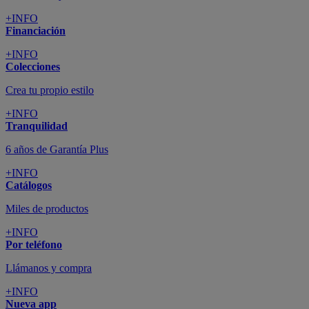
+INFO
Financiación
+INFO
Colecciones
Crea tu propio estilo
+INFO
Tranquilidad
6 años de Garantía Plus
+INFO
Catálogos
Miles de productos
+INFO
Por teléfono
Llámanos y compra
+INFO
Nueva app