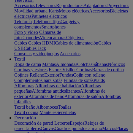
Televisión
Accesorios
Televisores
Reproductores
Adaptadores
Proyectores
Movilidad urbana
Karts
Motos eléctricas
Accesorios
Bicicletas
eléctricas
Patinetes eléctricos
Telefonía
Teléfonos fijos
Gadgets y
complementos
Smartphones
Foto y vídeo
Cámaras de
fotos
Trípodes
Videocámaras
Objetivos
Cables
Cables HDMI
Cables de alimentación
Cables
USB
Cables Jack
Consolas y videojuegos
Accesorios
Textil
Ropa de cama
Mantas
Almohadas
Colchas
Sábanas
Nórdicos
Cortinas y estores
Estores
Visillos
Cortinas
Barras de cortina
Cojines
Relleno
Exterior
Fundas
Cojín con relleno
Complementos para sofás
Fundas de sofás
Plaids
Alfombras
Alfombras de habitación
Alfombras
pequeñas
Alfombras antideslizantes
Alfombras de
exterior
Alfombras de baño
Alfombras de salón
Alfombras
infantiles
Textil baño
Albornoces
Toallas
Textil cocina
Manteles
Servilletas
Decoración
Decoración de pared
Letreros
Espejos
Relojes de
pared
Tableros
Canvas
Cuadros pintados a mano
Marcos
Placas