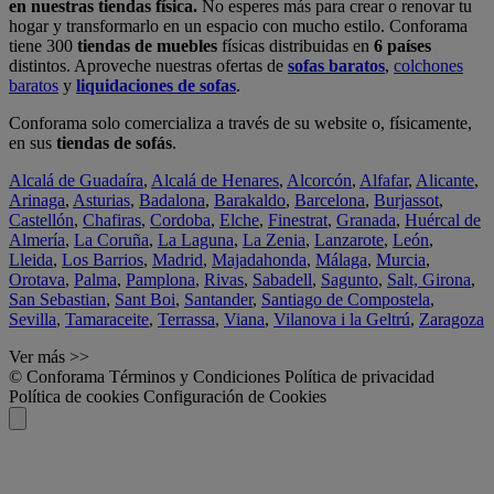
en nuestras tiendas física.
No esperes más para crear o renovar tu
hogar y transformarlo en un espacio con mucho estilo. Conforama
tiene 300
tiendas de muebles
físicas distribuidas en
6 países
distintos. Aproveche nuestras ofertas de
sofas baratos
,
colchones
baratos
y
liquidaciones de sofas
.
Conforama solo comercializa a través de su website o, físicamente,
en sus
tiendas de sofás
.
Alcalá de Guadaíra
,
Alcalá de Henares
,
Alcorcón
,
Alfafar
,
Alicante
,
Arinaga
,
Asturias
,
Badalona
,
Barakaldo
,
Barcelona
,
Burjassot
,
Castellón
,
Chafiras
,
Cordoba
,
Elche
,
Finestrat
,
Granada
,
Huércal de
Almería
,
La Coruña
,
La Laguna
,
La Zenia
,
Lanzarote
,
León
,
Lleida
,
Los Barrios
,
Madrid
,
Majadahonda
,
Málaga
,
Murcia
,
Orotava
,
Palma
,
Pamplona
,
Rivas
,
Sabadell
,
Sagunto
,
Salt, Girona
,
San Sebastian
,
Sant Boi
,
Santander
,
Santiago de Compostela
,
Sevilla
,
Tamaraceite
,
Terrassa
,
Viana
,
Vilanova i la Geltrú
,
Zaragoza
Ver más >>
© Conforama
Términos y Condiciones
Política de privacidad
Política de cookies
Configuración de Cookies