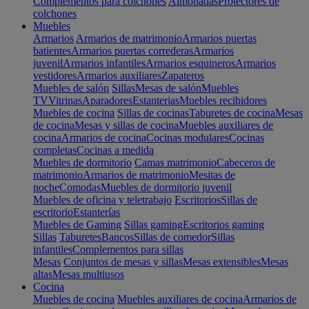
Complementos para colchones
Almohadas
Protectores de
colchones
Muebles
Armarios
Armarios de matrimonio
Armarios puertas
batientes
Armarios puertas correderas
Armarios
juvenil
Armarios infantiles
Armarios esquineros
Armarios
vestidores
Armarios auxiliares
Zapateros
Muebles de salón
Sillas
Mesas de salón
Muebles
TV
Vitrinas
Aparadores
Estanterias
Muebles recibidores
Muebles de cocina
Sillas de cocinas
Taburetes de cocina
Mesas
de cocina
Mesas y sillas de cocina
Muebles auxiliares de
cocina
Armarios de cocina
Cocinas modulares
Cocinas
completas
Cocinas a medida
Muebles de dormitorio
Camas matrimonio
Cabeceros de
matrimonio
Armarios de matrimonio
Mesitas de
noche
Comodas
Muebles de dormitorio juvenil
Muebles de oficina y teletrabajo
Escritorios
Sillas de
escritorio
Estanterías
Muebles de Gaming
Sillas gaming
Escritorios gaming
Sillas
Taburetes
Bancos
Sillas de comedor
Sillas
infantiles
Complementos para sillas
Mesas
Conjuntos de mesas y sillas
Mesas extensibles
Mesas
altas
Mesas multiusos
Cocina
Muebles de cocina
Muebles auxiliares de cocina
Armarios de