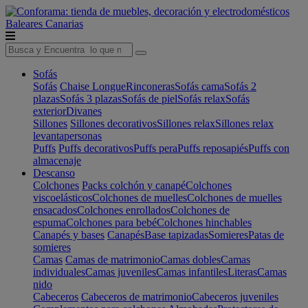
Baleares
Canarias
Sofás
Sofás
Chaise Longue
Rinconeras
Sofás cama
Sofás 2
plazas
Sofás 3 plazas
Sofás de piel
Sofás relax
Sofás
exterior
Divanes
Sillones
Sillones decorativos
Sillones relax
Sillones relax
levantapersonas
Puffs
Puffs decorativos
Puffs pera
Puffs reposapiés
Puffs con
almacenaje
Descanso
Colchones
Packs colchón y canapé
Colchones
viscoelásticos
Colchones de muelles
Colchones de muelles
ensacados
Colchones enrollados
Colchones de
espuma
Colchones para bebé
Colchones hinchables
Canapés y bases
Canapés
Base tapizadas
Somieres
Patas de
somieres
Camas
Camas de matrimonio
Camas dobles
Camas
individuales
Camas juveniles
Camas infantiles
Literas
Camas
nido
Cabeceros
Cabeceros de matrimonio
Cabeceros juveniles