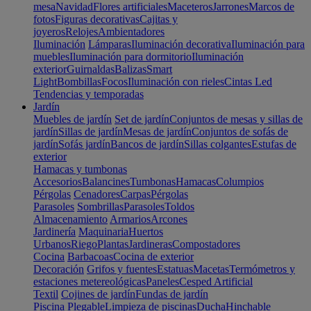
mesa
Navidad
Flores artificiales
Maceteros
Jarrones
Marcos de
fotos
Figuras decorativas
Cajitas y
joyeros
Relojes
Ambientadores
Iluminación
Lámparas
Iluminación decorativa
Iluminación para
muebles
Iluminación para dormitorio
Iluminación
exterior
Guirnaldas
Balizas
Smart
Light
Bombillas
Focos
Iluminación con rieles
Cintas Led
Tendencias y temporadas
Jardín
Muebles de jardín
Set de jardín
Conjuntos de mesas y sillas de
jardín
Sillas de jardín
Mesas de jardín
Conjuntos de sofás de
jardín
Sofás jardín
Bancos de jardín
Sillas colgantes
Estufas de
exterior
Hamacas y tumbonas
Accesorios
Balancines
Tumbonas
Hamacas
Columpios
Pérgolas
Cenadores
Carpas
Pérgolas
Parasoles
Sombrillas
Parasoles
Toldos
Almacenamiento
Armarios
Arcones
Jardinería
Maquinaria
Huertos
Urbanos
Riego
Plantas
Jardineras
Compostadores
Cocina
Barbacoas
Cocina de exterior
Decoración
Grifos y fuentes
Estatuas
Macetas
Termómetros y
estaciones metereológicas
Paneles
Cesped Artificial
Textil
Cojines de jardín
Fundas de jardín
Piscina
Plegable
Limpieza de piscinas
Ducha
Hinchable