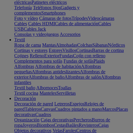
eléctricas
Patinetes eléctricos
Telefonía
Teléfonos fijos
Gadgets y
complementos
Smartphones
Foto y vídeo
Cámaras de fotos
Trípodes
Videocámaras
Cables
Cables HDMI
Cables de alimentación
Cables
USB
Cables Jack
Consolas y videojuegos
Accesorios
Textil
Ropa de cama
Mantas
Almohadas
Colchas
Sábanas
Nórdicos
Cortinas y estores
Estores
Visillos
Cortinas
Barras de cortina
Cojines
Relleno
Exterior
Fundas
Cojín con relleno
Complementos para sofás
Fundas de sofás
Plaids
Alfombras
Alfombras de habitación
Alfombras
pequeñas
Alfombras antideslizantes
Alfombras de
exterior
Alfombras de baño
Alfombras de salón
Alfombras
infantiles
Textil baño
Albornoces
Toallas
Textil cocina
Manteles
Servilletas
Decoración
Decoración de pared
Letreros
Espejos
Relojes de
pared
Tableros
Canvas
Cuadros pintados a mano
Marcos
Placas
decorativas
Cuadros
Organización
Cajas decorativas
Percheros
Burros de
ropa
Joyeros
Biombos
Cestas
Baúles
Revisteros
Cajas
Objetos decorativos
Velas
Faroles
Centros de