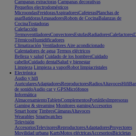
Campanas extractoras
Campanas decorativas
Pequeños electrodomésticos
Microondas
Freidoras
Aspiradores
Cafeteras
Planchas de
asar
Batidoras
Amasadores
Robots de Cocina
Balanzas de
Cocina
Tostadoras
Calefacción
Termoventiladores
Convectores
Estufas
Radiadores
Calefactores
D
Térmicos
Humidificadores
Climatización
Ventiladores
Aire acondicionado
Calentadores de agua
Termos eléctricos
Belleza y salud
Cuidado de los hombres
Cuidado
cabello
Cuidado dental
Salud y bienestar
Limpieza
Limpieza a vapor
Robot limpiacristales
Electrónica
Audio y hifi
Auriculares
Adaptadores
Reproductores
Radios
Altavoces
Hifi
Bar
de sonido
Audio car y GPS
Micrófonos
Informática
Almacenamiento
Tablets
Complementos
Portátiles
Impresoras
Gaming & streaming
Monitores gaming
Accesorios
Smart home
Timbres
Cámaras
Altavoces
Wearables
Smartwatches
Televisión
Accesorios
Televisores
Reproductores
Adaptadores
Proyectores
Movilidad urbana
Karts
Motos eléctricas
Accesorios
Bicicletas