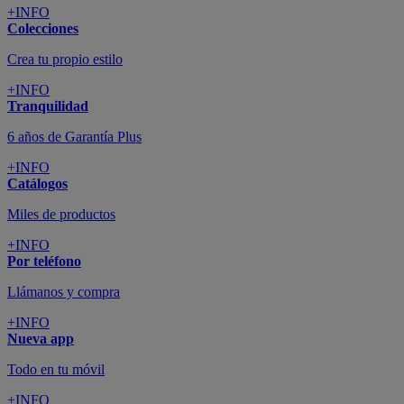
+INFO
Colecciones
Crea tu propio estilo
+INFO
Tranquilidad
6 años de Garantía Plus
+INFO
Catálogos
Miles de productos
+INFO
Por teléfono
Llámanos y compra
+INFO
Nueva app
Todo en tu móvil
+INFO