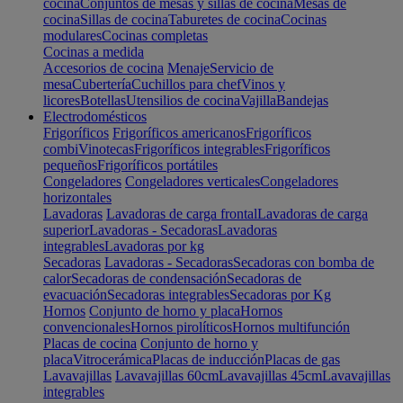
cocina
Conjuntos de mesas y sillas de cocina
Mesas de
cocina
Sillas de cocina
Taburetes de cocina
Cocinas
modulares
Cocinas completas
Cocinas a medida
Accesorios de cocina
Menaje
Servicio de
mesa
Cubertería
Cuchillos para chef
Vinos y
licores
Botellas
Utensilios de cocina
Vajilla
Bandejas
Electrodomésticos
Frigoríficos
Frigoríficos americanos
Frigoríficos
combi
Vinotecas
Frigoríficos integrables
Frigoríficos
pequeños
Frigoríficos portátiles
Congeladores
Congeladores verticales
Congeladores
horizontales
Lavadoras
Lavadoras de carga frontal
Lavadoras de carga
superior
Lavadoras - Secadoras
Lavadoras
integrables
Lavadoras por kg
Secadoras
Lavadoras - Secadoras
Secadoras con bomba de
calor
Secadoras de condensación
Secadoras de
evacuación
Secadoras integrables
Secadoras por Kg
Hornos
Conjunto de horno y placa
Hornos
convencionales
Hornos pirolíticos
Hornos multifunción
Placas de cocina
Conjunto de horno y
placa
Vitrocerámica
Placas de inducción
Placas de gas
Lavavajillas
Lavavajillas 60cm
Lavavajillas 45cm
Lavavajillas
integrables