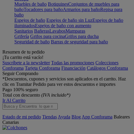
Muebles de baño
Botiquines
Conjuntos de muebles para
baño
Tocadores para baño
Armarios para baño
Repisa para
baño
Espejos de baño
Espejos de baño sin Luz
Espejos de baño
iluminados
Espejos de baño con aumento
Sanitarios
Bañeras
Lavabos
Mamparas
Grifería
Grifos para cocina
Grifos para ducha
Seguridad de baño
Barras de seguridad para baño
Resumen de tu pedido
¡Tu carrito está vacío!
Suscríbete a la newsletter
Todas las promociones
Colecciones
Conforama
Tarjeta Conforama
Financiación
Catálogos Conforama
Seguir Comprando
*Descuentos, cupones y servicios son aplicados en el carrito. Haz
clic en Tramitar Pedido para ver estos descuentos e importes
Pago 100% seguro
Total con descuento
(IVA incluido*)
Ir Al Carrito
Estado de mi pedido
Tiendas
Ayuda
Blog
App Conforama
Baleares
Canarias