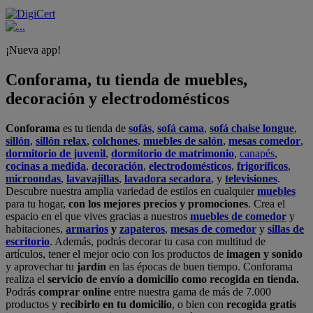
¡Nueva app!
Conforama, tu tienda de muebles,
decoración y electrodomésticos
Conforama
es tu tienda de
sofás
,
sofá cama
,
sofá chaise longue
,
sillón
,
sillón relax
,
colchones
,
muebles de salón
,
mesas comedor
,
dormitorio de juvenil
,
dormitorio de matrimonio
,
canapés
,
cocinas a medida
,
decoración
,
electrodomésticos
,
frigoríficos
,
microondas
,
lavavajillas
,
lavadora secadora
, y
televisiones
.
Descubre nuestra amplia variedad de estilos en cualquier
muebles
para tu hogar,
con los mejores precios y promociones
. Crea el
espacio en el que vives gracias a nuestros
muebles de comedor
y
habitaciones,
armarios
y
zapateros
,
mesas de comedor
y
sillas de
escritorio
. Además, podrás decorar tu casa con multitud de
artículos, tener el mejor ocio con los productos de
imagen y sonido
y aprovechar tu
jardín
en las épocas de buen tiempo. Conforama
realiza el
servicio de envío a domicilio como recogida en tienda.
Podrás
comprar online
entre nuestra gama de más de 7.000
productos y
recibirlo en tu domicilio
, o bien con
recogida gratis