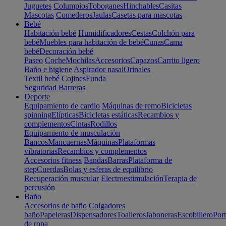
Juguetes
Columpios
Toboganes
Hinchables
Casitas
Mascotas
Comederos
Jaulas
Casetas para mascotas
Bebé
Habitación bebé
Humidificadores
Cestas
Colchón para
bebé
Muebles para habitación de bebé
Cunas
Cama
bebé
Decoración bebé
Paseo
Coche
Mochilas
Accesorios
Capazos
Carrito ligero
Baño e higiene
Aspirador nasal
Orinales
Textil bebé
Cojines
Funda
Seguridad
Barreras
Deporte
Equipamiento de cardio
Máquinas de remo
Bicicletas
spinning
Elípticas
Bicicletas estáticas
Recambios y
complementos
Cintas
Rodillos
Equipamiento de musculación
Bancos
Mancuernas
Máquinas
Plataformas
vibratorias
Recambios y complementos
Accesorios fitness
Bandas
Barras
Plataforma de
step
Cuerdas
Bolas y esferas de equilibrio
Recuperación muscular
Electroestimulación
Terapia de
percusión
Baño
Accesorios de baño
Colgadores
baño
Papeleras
Dispensadores
Toalleros
Jaboneras
Escobillero
Port
de ropa