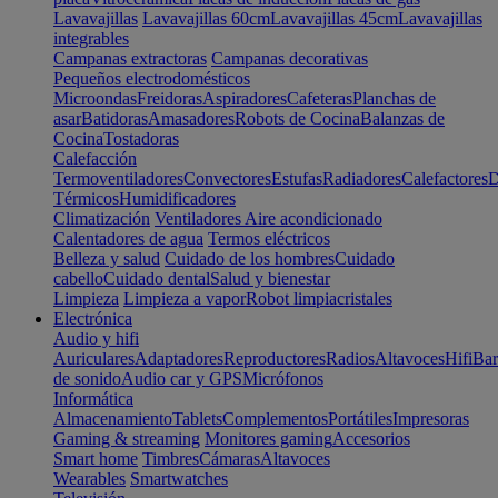
Lavavajillas
Lavavajillas 60cm
Lavavajillas 45cm
Lavavajillas
integrables
Campanas extractoras
Campanas decorativas
Pequeños electrodomésticos
Microondas
Freidoras
Aspiradores
Cafeteras
Planchas de
asar
Batidoras
Amasadores
Robots de Cocina
Balanzas de
Cocina
Tostadoras
Calefacción
Termoventiladores
Convectores
Estufas
Radiadores
Calefactores
D
Térmicos
Humidificadores
Climatización
Ventiladores
Aire acondicionado
Calentadores de agua
Termos eléctricos
Belleza y salud
Cuidado de los hombres
Cuidado
cabello
Cuidado dental
Salud y bienestar
Limpieza
Limpieza a vapor
Robot limpiacristales
Electrónica
Audio y hifi
Auriculares
Adaptadores
Reproductores
Radios
Altavoces
Hifi
Bar
de sonido
Audio car y GPS
Micrófonos
Informática
Almacenamiento
Tablets
Complementos
Portátiles
Impresoras
Gaming & streaming
Monitores gaming
Accesorios
Smart home
Timbres
Cámaras
Altavoces
Wearables
Smartwatches