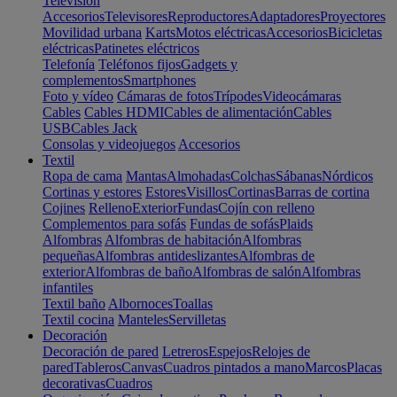
Televisión
Accesorios
Televisores
Reproductores
Adaptadores
Proyectores
Movilidad urbana
Karts
Motos eléctricas
Accesorios
Bicicletas
eléctricas
Patinetes eléctricos
Telefonía
Teléfonos fijos
Gadgets y
complementos
Smartphones
Foto y vídeo
Cámaras de fotos
Trípodes
Videocámaras
Cables
Cables HDMI
Cables de alimentación
Cables
USB
Cables Jack
Consolas y videojuegos
Accesorios
Textil
Ropa de cama
Mantas
Almohadas
Colchas
Sábanas
Nórdicos
Cortinas y estores
Estores
Visillos
Cortinas
Barras de cortina
Cojines
Relleno
Exterior
Fundas
Cojín con relleno
Complementos para sofás
Fundas de sofás
Plaids
Alfombras
Alfombras de habitación
Alfombras
pequeñas
Alfombras antideslizantes
Alfombras de
exterior
Alfombras de baño
Alfombras de salón
Alfombras
infantiles
Textil baño
Albornoces
Toallas
Textil cocina
Manteles
Servilletas
Decoración
Decoración de pared
Letreros
Espejos
Relojes de
pared
Tableros
Canvas
Cuadros pintados a mano
Marcos
Placas
decorativas
Cuadros