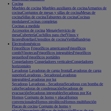
Cocina
Muebles de cocina
Muebles auxiliares de cocina
Armarios de
cocina
Conjuntos de mesas y sillas de cocina
Mesas de
cocina
Sillas de cocina
Taburetes de cocina
Cocinas
modulares
Cocinas completas
Cocinas a medida
Accesorios de cocina
Menaje
Servicio de
mesa
Cubertería
Cuchillos para chef
Vinos y
licores
Botellas
Utensilios de cocina
Vajilla
Bandejas
Electrodomésticos
Frigoríficos
Frigoríficos americanos
Frigoríficos
combi
Vinotecas
Frigoríficos integrables
Frigoríficos
pequeños
Frigoríficos portátiles
Congeladores
Congeladores verticales
Congeladores
horizontales
Lavadoras
Lavadoras de carga frontal
Lavadoras de carga
superior
Lavadoras - Secadoras
Lavadoras
integrables
Lavadoras por kg
Secadoras
Lavadoras - Secadoras
Secadoras con bomba de
calor
Secadoras de condensación
Secadoras de
evacuación
Secadoras integrables
Secadoras por Kg
Hornos
Conjunto de horno y placa
Hornos
convencionales
Hornos pirolíticos
Hornos multifunción
Placas de cocina
Conjunto de horno y
placa
Vitrocerámica
Placas de inducción
Placas de gas