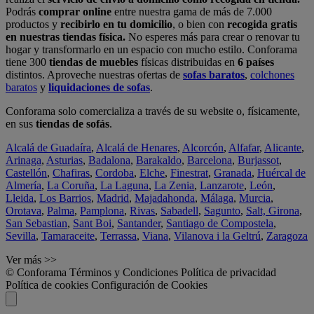
Podrás
comprar online
entre nuestra gama de más de 7.000
productos y
recibirlo en tu domicilio
, o bien con
recogida gratis
en nuestras tiendas física.
No esperes más para crear o renovar tu
hogar y transformarlo en un espacio con mucho estilo. Conforama
tiene 300
tiendas de muebles
físicas distribuidas en
6 países
distintos. Aproveche nuestras ofertas de
sofas baratos
,
colchones
baratos
y
liquidaciones de sofas
.
Conforama solo comercializa a través de su website o, físicamente,
en sus
tiendas de sofás
.
Alcalá de Guadaíra
,
Alcalá de Henares
,
Alcorcón
,
Alfafar
,
Alicante
,
Arinaga
,
Asturias
,
Badalona
,
Barakaldo
,
Barcelona
,
Burjassot
,
Castellón
,
Chafiras
,
Cordoba
,
Elche
,
Finestrat
,
Granada
,
Huércal de
Almería
,
La Coruña
,
La Laguna
,
La Zenia
,
Lanzarote
,
León
,
Lleida
,
Los Barrios
,
Madrid
,
Majadahonda
,
Málaga
,
Murcia
,
Orotava
,
Palma
,
Pamplona
,
Rivas
,
Sabadell
,
Sagunto
,
Salt, Girona
,
San Sebastian
,
Sant Boi
,
Santander
,
Santiago de Compostela
,
Sevilla
,
Tamaraceite
,
Terrassa
,
Viana
,
Vilanova i la Geltrú
,
Zaragoza
Ver más >>
© Conforama
Términos y Condiciones
Política de privacidad
Política de cookies
Configuración de Cookies