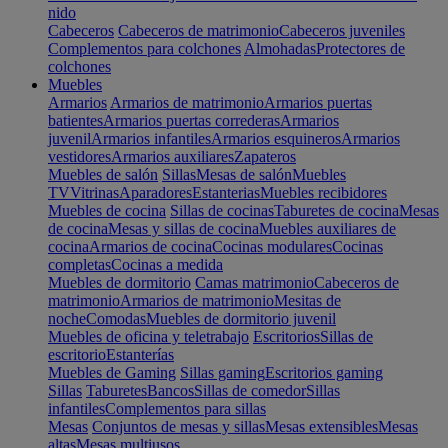
nido
Cabeceros
Cabeceros de matrimonio
Cabeceros juveniles
Complementos para colchones
Almohadas
Protectores de
colchones
Muebles
Armarios
Armarios de matrimonio
Armarios puertas
batientes
Armarios puertas correderas
Armarios
juvenil
Armarios infantiles
Armarios esquineros
Armarios
vestidores
Armarios auxiliares
Zapateros
Muebles de salón
Sillas
Mesas de salón
Muebles
TV
Vitrinas
Aparadores
Estanterias
Muebles recibidores
Muebles de cocina
Sillas de cocinas
Taburetes de cocina
Mesas
de cocina
Mesas y sillas de cocina
Muebles auxiliares de
cocina
Armarios de cocina
Cocinas modulares
Cocinas
completas
Cocinas a medida
Muebles de dormitorio
Camas matrimonio
Cabeceros de
matrimonio
Armarios de matrimonio
Mesitas de
noche
Comodas
Muebles de dormitorio juvenil
Muebles de oficina y teletrabajo
Escritorios
Sillas de
escritorio
Estanterías
Muebles de Gaming
Sillas gaming
Escritorios gaming
Sillas
Taburetes
Bancos
Sillas de comedor
Sillas
infantiles
Complementos para sillas
Mesas
Conjuntos de mesas y sillas
Mesas extensibles
Mesas
altas
Mesas multiusos