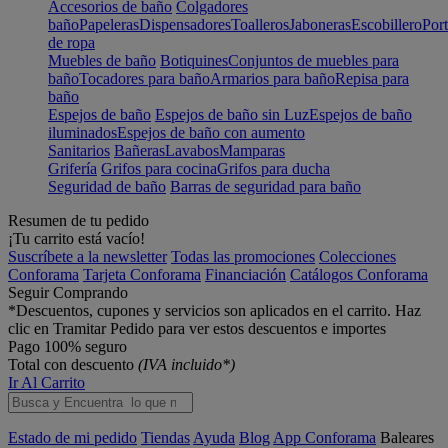
Accesorios de baño
Colgadores
baño
Papeleras
Dispensadores
Toalleros
Jaboneras
Escobillero
Port
de ropa
Muebles de baño
Botiquines
Conjuntos de muebles para
baño
Tocadores para baño
Armarios para baño
Repisa para
baño
Espejos de baño
Espejos de baño sin Luz
Espejos de baño
iluminados
Espejos de baño con aumento
Sanitarios
Bañeras
Lavabos
Mamparas
Grifería
Grifos para cocina
Grifos para ducha
Seguridad de baño
Barras de seguridad para baño
Resumen de tu pedido
¡Tu carrito está vacío!
Suscríbete a la newsletter
Todas las promociones
Colecciones
Conforama
Tarjeta Conforama
Financiación
Catálogos Conforama
Seguir Comprando
*Descuentos, cupones y servicios son aplicados en el carrito. Haz
clic en Tramitar Pedido para ver estos descuentos e importes
Pago 100% seguro
Total con descuento
(IVA incluido*)
Ir Al Carrito
Estado de mi pedido
Tiendas
Ayuda
Blog
App Conforama
Baleares