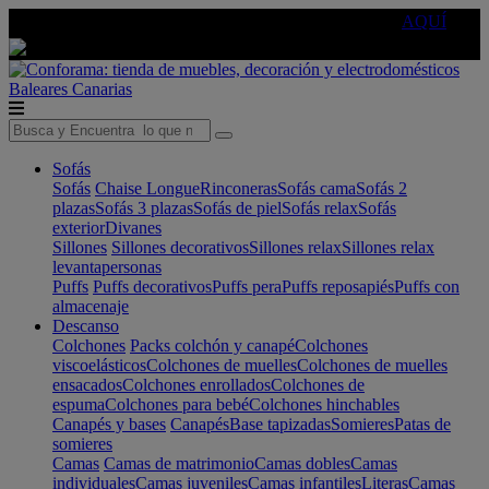
🔵Cambia tu electro con
-10% EXTRA
de descuento ☑️
AQUÍ
Baleares
Canarias
Sofás
Sofás
Chaise Longue
Rinconeras
Sofás cama
Sofás 2
plazas
Sofás 3 plazas
Sofás de piel
Sofás relax
Sofás
exterior
Divanes
Sillones
Sillones decorativos
Sillones relax
Sillones relax
levantapersonas
Puffs
Puffs decorativos
Puffs pera
Puffs reposapiés
Puffs con
almacenaje
Descanso
Colchones
Packs colchón y canapé
Colchones
viscoelásticos
Colchones de muelles
Colchones de muelles
ensacados
Colchones enrollados
Colchones de
espuma
Colchones para bebé
Colchones hinchables
Canapés y bases
Canapés
Base tapizadas
Somieres
Patas de
somieres
Camas
Camas de matrimonio
Camas dobles
Camas
individuales
Camas juveniles
Camas infantiles
Literas
Camas