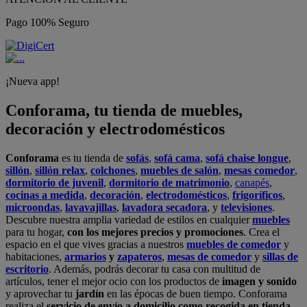
Pago 100% Seguro
¡Nueva app!
Conforama, tu tienda de muebles,
decoración y electrodomésticos
Conforama
es tu tienda de
sofás
,
sofá cama
,
sofá chaise longue
,
sillón
,
sillón relax
,
colchones
,
muebles de salón
,
mesas comedor
,
dormitorio de juvenil
,
dormitorio de matrimonio
,
canapés
,
cocinas a medida
,
decoración
,
electrodomésticos
,
frigoríficos
,
microondas
,
lavavajillas
,
lavadora secadora
, y
televisiones
.
Descubre nuestra amplia variedad de estilos en cualquier
muebles
para tu hogar,
con los mejores precios y promociones
. Crea el
espacio en el que vives gracias a nuestros
muebles de comedor
y
habitaciones,
armarios
y
zapateros
,
mesas de comedor
y
sillas de
escritorio
. Además, podrás decorar tu casa con multitud de
artículos, tener el mejor ocio con los productos de
imagen y sonido
y aprovechar tu
jardín
en las épocas de buen tiempo. Conforama
realiza el
servicio de envío a domicilio como recogida en tienda.