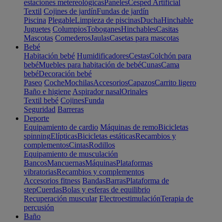
estaciones metereológicas
Paneles
Cesped Artificial
Textil
Cojines de jardín
Fundas de jardín
Piscina
Plegable
Limpieza de piscinas
Ducha
Hinchable
Juguetes
Columpios
Toboganes
Hinchables
Casitas
Mascotas
Comederos
Jaulas
Casetas para mascotas
Bebé
Habitación bebé
Humidificadores
Cestas
Colchón para
bebé
Muebles para habitación de bebé
Cunas
Cama
bebé
Decoración bebé
Paseo
Coche
Mochilas
Accesorios
Capazos
Carrito ligero
Baño e higiene
Aspirador nasal
Orinales
Textil bebé
Cojines
Funda
Seguridad
Barreras
Deporte
Equipamiento de cardio
Máquinas de remo
Bicicletas
spinning
Elípticas
Bicicletas estáticas
Recambios y
complementos
Cintas
Rodillos
Equipamiento de musculación
Bancos
Mancuernas
Máquinas
Plataformas
vibratorias
Recambios y complementos
Accesorios fitness
Bandas
Barras
Plataforma de
step
Cuerdas
Bolas y esferas de equilibrio
Recuperación muscular
Electroestimulación
Terapia de
percusión
Baño