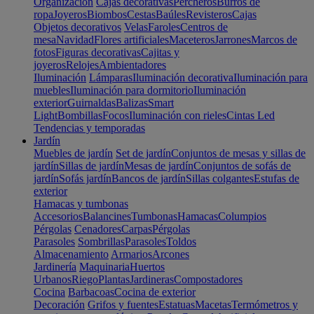
Organización
Cajas decorativas
Percheros
Burros de
ropa
Joyeros
Biombos
Cestas
Baúles
Revisteros
Cajas
Objetos decorativos
Velas
Faroles
Centros de
mesa
Navidad
Flores artificiales
Maceteros
Jarrones
Marcos de
fotos
Figuras decorativas
Cajitas y
joyeros
Relojes
Ambientadores
Iluminación
Lámparas
Iluminación decorativa
Iluminación para
muebles
Iluminación para dormitorio
Iluminación
exterior
Guirnaldas
Balizas
Smart
Light
Bombillas
Focos
Iluminación con rieles
Cintas Led
Tendencias y temporadas
Jardín
Muebles de jardín
Set de jardín
Conjuntos de mesas y sillas de
jardín
Sillas de jardín
Mesas de jardín
Conjuntos de sofás de
jardín
Sofás jardín
Bancos de jardín
Sillas colgantes
Estufas de
exterior
Hamacas y tumbonas
Accesorios
Balancines
Tumbonas
Hamacas
Columpios
Pérgolas
Cenadores
Carpas
Pérgolas
Parasoles
Sombrillas
Parasoles
Toldos
Almacenamiento
Armarios
Arcones
Jardinería
Maquinaria
Huertos
Urbanos
Riego
Plantas
Jardineras
Compostadores
Cocina
Barbacoas
Cocina de exterior
Decoración
Grifos y fuentes
Estatuas
Macetas
Termómetros y