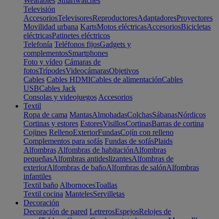
Wearables
Smartwatches
Televisión
Accesorios
Televisores
Reproductores
Adaptadores
Proyectores
Movilidad urbana
Karts
Motos eléctricas
Accesorios
Bicicletas
eléctricas
Patinetes eléctricos
Telefonía
Teléfonos fijos
Gadgets y
complementos
Smartphones
Foto y vídeo
Cámaras de
fotos
Trípodes
Videocámaras
Objetivos
Cables
Cables HDMI
Cables de alimentación
Cables
USB
Cables Jack
Consolas y videojuegos
Accesorios
Textil
Ropa de cama
Mantas
Almohadas
Colchas
Sábanas
Nórdicos
Cortinas y estores
Estores
Visillos
Cortinas
Barras de cortina
Cojines
Relleno
Exterior
Fundas
Cojín con relleno
Complementos para sofás
Fundas de sofás
Plaids
Alfombras
Alfombras de habitación
Alfombras
pequeñas
Alfombras antideslizantes
Alfombras de
exterior
Alfombras de baño
Alfombras de salón
Alfombras
infantiles
Textil baño
Albornoces
Toallas
Textil cocina
Manteles
Servilletas
Decoración
Decoración de pared
Letreros
Espejos
Relojes de