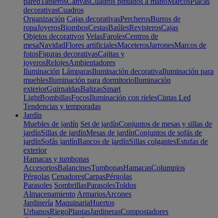
pared
Tableros
Canvas
Cuadros pintados a mano
Marcos
Placas
decorativas
Cuadros
Organización
Cajas decorativas
Percheros
Burros de
ropa
Joyeros
Biombos
Cestas
Baúles
Revisteros
Cajas
Objetos decorativos
Velas
Faroles
Centros de
mesa
Navidad
Flores artificiales
Maceteros
Jarrones
Marcos de
fotos
Figuras decorativas
Cajitas y
joyeros
Relojes
Ambientadores
Iluminación
Lámparas
Iluminación decorativa
Iluminación para
muebles
Iluminación para dormitorio
Iluminación
exterior
Guirnaldas
Balizas
Smart
Light
Bombillas
Focos
Iluminación con rieles
Cintas Led
Tendencias y temporadas
Jardín
Muebles de jardín
Set de jardín
Conjuntos de mesas y sillas de
jardín
Sillas de jardín
Mesas de jardín
Conjuntos de sofás de
jardín
Sofás jardín
Bancos de jardín
Sillas colgantes
Estufas de
exterior
Hamacas y tumbonas
Accesorios
Balancines
Tumbonas
Hamacas
Columpios
Pérgolas
Cenadores
Carpas
Pérgolas
Parasoles
Sombrillas
Parasoles
Toldos
Almacenamiento
Armarios
Arcones
Jardinería
Maquinaria
Huertos
Urbanos
Riego
Plantas
Jardineras
Compostadores