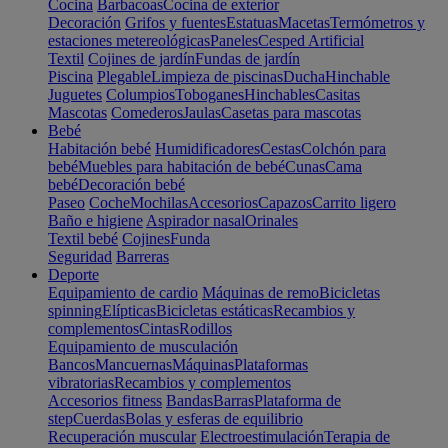
Cocina
Barbacoas
Cocina de exterior
Decoración
Grifos y fuentes
Estatuas
Macetas
Termómetros y
estaciones metereológicas
Paneles
Cesped Artificial
Textil
Cojines de jardín
Fundas de jardín
Piscina
Plegable
Limpieza de piscinas
Ducha
Hinchable
Juguetes
Columpios
Toboganes
Hinchables
Casitas
Mascotas
Comederos
Jaulas
Casetas para mascotas
Bebé
Habitación bebé
Humidificadores
Cestas
Colchón para
bebé
Muebles para habitación de bebé
Cunas
Cama
bebé
Decoración bebé
Paseo
Coche
Mochilas
Accesorios
Capazos
Carrito ligero
Baño e higiene
Aspirador nasal
Orinales
Textil bebé
Cojines
Funda
Seguridad
Barreras
Deporte
Equipamiento de cardio
Máquinas de remo
Bicicletas
spinning
Elípticas
Bicicletas estáticas
Recambios y
complementos
Cintas
Rodillos
Equipamiento de musculación
Bancos
Mancuernas
Máquinas
Plataformas
vibratorias
Recambios y complementos
Accesorios fitness
Bandas
Barras
Plataforma de
step
Cuerdas
Bolas y esferas de equilibrio
Recuperación muscular
Electroestimulación
Terapia de