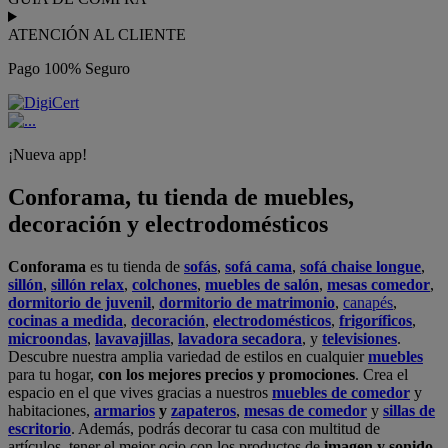
ATENCIÓN AL CLIENTE
Pago 100% Seguro
¡Nueva app!
Conforama, tu tienda de muebles,
decoración y electrodomésticos
Conforama
es tu tienda de
sofás
,
sofá cama
,
sofá chaise longue
,
sillón
,
sillón relax
,
colchones
,
muebles de salón
,
mesas comedor
,
dormitorio de juvenil
,
dormitorio de matrimonio
,
canapés
,
cocinas a medida
,
decoración
,
electrodomésticos
,
frigoríficos
,
microondas
,
lavavajillas
,
lavadora secadora
, y
televisiones
.
Descubre nuestra amplia variedad de estilos en cualquier
muebles
para tu hogar,
con los mejores precios y promociones
. Crea el
espacio en el que vives gracias a nuestros
muebles de comedor
y
habitaciones,
armarios
y
zapateros
,
mesas de comedor
y
sillas de
escritorio
. Además, podrás decorar tu casa con multitud de
artículos, tener el mejor ocio con los productos de
imagen y sonido