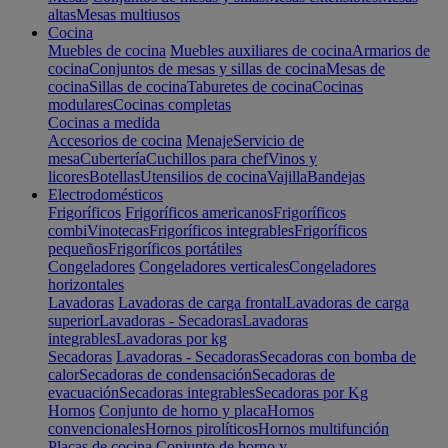
altas
Mesas multiusos
Cocina
Muebles de cocina
Muebles auxiliares de cocina
Armarios de
cocina
Conjuntos de mesas y sillas de cocina
Mesas de
cocina
Sillas de cocina
Taburetes de cocina
Cocinas
modulares
Cocinas completas
Cocinas a medida
Accesorios de cocina
Menaje
Servicio de
mesa
Cubertería
Cuchillos para chef
Vinos y
licores
Botellas
Utensilios de cocina
Vajilla
Bandejas
Electrodomésticos
Frigoríficos
Frigoríficos americanos
Frigoríficos
combi
Vinotecas
Frigoríficos integrables
Frigoríficos
pequeños
Frigoríficos portátiles
Congeladores
Congeladores verticales
Congeladores
horizontales
Lavadoras
Lavadoras de carga frontal
Lavadoras de carga
superior
Lavadoras - Secadoras
Lavadoras
integrables
Lavadoras por kg
Secadoras
Lavadoras - Secadoras
Secadoras con bomba de
calor
Secadoras de condensación
Secadoras de
evacuación
Secadoras integrables
Secadoras por Kg
Hornos
Conjunto de horno y placa
Hornos
convencionales
Hornos pirolíticos
Hornos multifunción
Placas de cocina
Conjunto de horno y