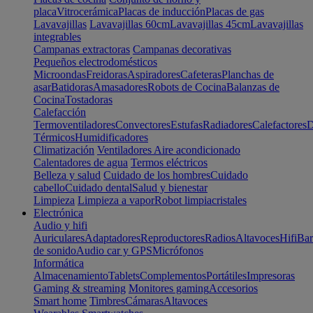
placa
Vitrocerámica
Placas de inducción
Placas de gas
Lavavajillas
Lavavajillas 60cm
Lavavajillas 45cm
Lavavajillas
integrables
Campanas extractoras
Campanas decorativas
Pequeños electrodomésticos
Microondas
Freidoras
Aspiradores
Cafeteras
Planchas de
asar
Batidoras
Amasadores
Robots de Cocina
Balanzas de
Cocina
Tostadoras
Calefacción
Termoventiladores
Convectores
Estufas
Radiadores
Calefactores
D
Térmicos
Humidificadores
Climatización
Ventiladores
Aire acondicionado
Calentadores de agua
Termos eléctricos
Belleza y salud
Cuidado de los hombres
Cuidado
cabello
Cuidado dental
Salud y bienestar
Limpieza
Limpieza a vapor
Robot limpiacristales
Electrónica
Audio y hifi
Auriculares
Adaptadores
Reproductores
Radios
Altavoces
Hifi
Bar
de sonido
Audio car y GPS
Micrófonos
Informática
Almacenamiento
Tablets
Complementos
Portátiles
Impresoras
Gaming & streaming
Monitores gaming
Accesorios
Smart home
Timbres
Cámaras
Altavoces