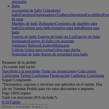
percusión
Baño
Accesorios de baño
Colgadores
baño
Papeleras
Dispensadores
Toalleros
Jaboneras
Escobillero
Port
de ropa
Muebles de baño
Botiquines
Conjuntos de muebles para
baño
Tocadores para baño
Armarios para baño
Repisa para
baño
Espejos de baño
Espejos de baño sin Luz
Espejos de baño
iluminados
Espejos de baño con aumento
Sanitarios
Bañeras
Lavabos
Mamparas
Grifería
Grifos para cocina
Grifos para ducha
Seguridad de baño
Barras de seguridad para baño
Resumen de tu pedido
¡Tu carrito está vacío!
Suscríbete a la newsletter
Todas las promociones
Colecciones
Conforama
Tarjeta Conforama
Financiación
Catálogos Conforama
Seguir Comprando
*Descuentos, cupones y servicios son aplicados en el carrito. Haz
clic en Tramitar Pedido para ver estos descuentos e importes
Pago 100% seguro
Total con descuento
(IVA incluido*)
Ir Al Carrito