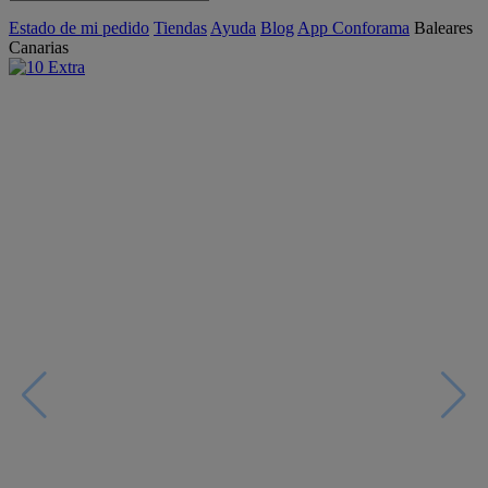
Estado de mi pedido
Tiendas
Ayuda
Blog
App Conforama
Baleares
Canarias