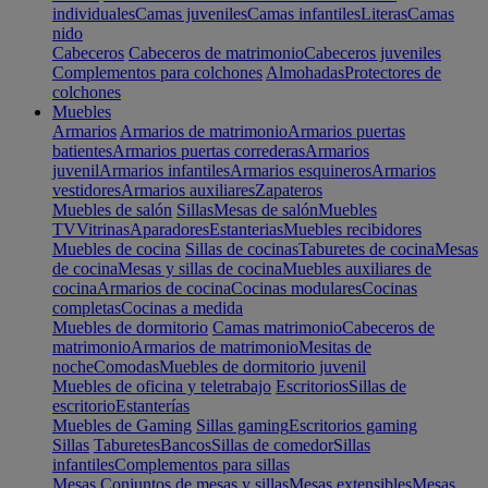
individuales
Camas juveniles
Camas infantiles
Literas
Camas
nido
Cabeceros
Cabeceros de matrimonio
Cabeceros juveniles
Complementos para colchones
Almohadas
Protectores de
colchones
Muebles
Armarios
Armarios de matrimonio
Armarios puertas
batientes
Armarios puertas correderas
Armarios
juvenil
Armarios infantiles
Armarios esquineros
Armarios
vestidores
Armarios auxiliares
Zapateros
Muebles de salón
Sillas
Mesas de salón
Muebles
TV
Vitrinas
Aparadores
Estanterias
Muebles recibidores
Muebles de cocina
Sillas de cocinas
Taburetes de cocina
Mesas
de cocina
Mesas y sillas de cocina
Muebles auxiliares de
cocina
Armarios de cocina
Cocinas modulares
Cocinas
completas
Cocinas a medida
Muebles de dormitorio
Camas matrimonio
Cabeceros de
matrimonio
Armarios de matrimonio
Mesitas de
noche
Comodas
Muebles de dormitorio juvenil
Muebles de oficina y teletrabajo
Escritorios
Sillas de
escritorio
Estanterías
Muebles de Gaming
Sillas gaming
Escritorios gaming
Sillas
Taburetes
Bancos
Sillas de comedor
Sillas
infantiles
Complementos para sillas
Mesas
Conjuntos de mesas y sillas
Mesas extensibles
Mesas