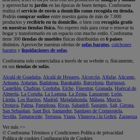
y aprovechar tu
jardín
en las épocas de buen tiempo. Conforama
realiza el
servicio de envío a domicilio como recogida en tienda.
Podrás
comprar online
entre nuestra gama de más de 7.000
productos y
recibirlo en tu domicilio
, o bien con
recogida gratis
en nuestras tiendas física.
No esperes más para crear o renovar tu
hogar y transformarlo en un espacio con mucho estilo. Conforama
tiene 300
tiendas de muebles
físicas distribuidas en
6 países
distintos. Aproveche nuestras ofertas de
sofas baratos
,
colchones
baratos
y
liquidaciones de sofas
.
Conforama solo comercializa a través de su website o, físicamente,
en sus
tiendas de sofás
.
Alcalá de Guadaíra
,
Alcalá de Henares
,
Alcorcón
,
Alfafar
,
Alicante
,
Arinaga
,
Asturias
,
Badalona
,
Barakaldo
,
Barcelona
,
Burjassot
,
Castellón
,
Chafiras
,
Cordoba
,
Elche
,
Finestrat
,
Granada
,
Huércal de
Almería
,
La Coruña
,
La Laguna
,
La Zenia
,
Lanzarote
,
León
,
Lleida
,
Los Barrios
,
Madrid
,
Majadahonda
,
Málaga
,
Murcia
,
Orotava
,
Palma
,
Pamplona
,
Rivas
,
Sabadell
,
Sagunto
,
Salt, Girona
,
San Sebastian
,
Sant Boi
,
Santander
,
Santiago de Compostela
,
Sevilla
,
Tamaraceite
,
Terrassa
,
Viana
,
Vilanova i la Geltrú
,
Zaragoza
Ver más >>
© Conforama
Términos y Condiciones
Política de privacidad
Política de cookies
Configuración de Cookies