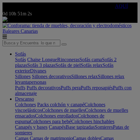
🔵Cambia tu electro con
-10% EXTRA
de descuento ☑️
AQUÍ
0d
10h
51m
2s
Baleares
Canarias
Sofás
Sofás
Chaise Longue
Rinconeras
Sofás cama
Sofás 2
plazas
Sofás 3 plazas
Sofás de piel
Sofás relax
Sofás
exterior
Divanes
Sillones
Sillones decorativos
Sillones relax
Sillones relax
levantapersonas
Puffs
Puffs decorativos
Puffs pera
Puffs reposapiés
Puffs con
almacenaje
Descanso
Colchones
Packs colchón y canapé
Colchones
viscoelásticos
Colchones de muelles
Colchones de muelles
ensacados
Colchones enrollados
Colchones de
espuma
Colchones para bebé
Colchones hinchables
Canapés y bases
Canapés
Base tapizadas
Somieres
Patas de
somieres
Camas
Camas de matrimonio
Camas dobles
Camas