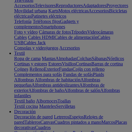
Televisión
Accesorios
Televisores
Reproductores
Adaptadores
Proyectores
Movilidad urbana
Karts
Motos eléctricas
Accesorios
Bicicletas
eléctricas
Patinetes eléctricos
Telefonía
Teléfonos fijos
Gadgets y
complementos
Smartphones
Foto y vídeo
Cámaras de fotos
Trípodes
Videocámaras
Cables
Cables HDMI
Cables de alimentación
Cables
USB
Cables Jack
Consolas y videojuegos
Accesorios
Textil
Ropa de cama
Mantas
Almohadas
Colchas
Sábanas
Nórdicos
Cortinas y estores
Estores
Visillos
Cortinas
Barras de cortina
Cojines
Relleno
Exterior
Fundas
Cojín con relleno
Complementos para sofás
Fundas de sofás
Plaids
Alfombras
Alfombras de habitación
Alfombras
pequeñas
Alfombras antideslizantes
Alfombras de
exterior
Alfombras de baño
Alfombras de salón
Alfombras
infantiles
Textil baño
Albornoces
Toallas
Textil cocina
Manteles
Servilletas
Decoración
Decoración de pared
Letreros
Espejos
Relojes de
pared
Tableros
Canvas
Cuadros pintados a mano
Marcos
Placas
decorativas
Cuadros