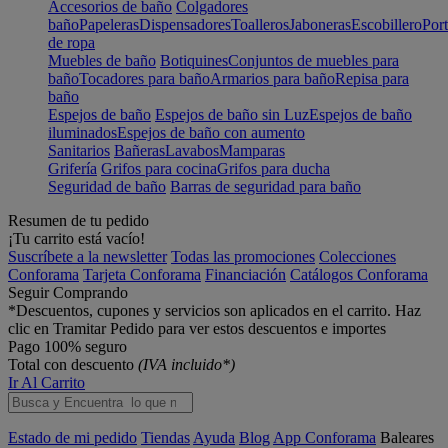
Accesorios de baño
Colgadores
baño
Papeleras
Dispensadores
Toalleros
Jaboneras
Escobillero
Port
de ropa
Muebles de baño
Botiquines
Conjuntos de muebles para
baño
Tocadores para baño
Armarios para baño
Repisa para
baño
Espejos de baño
Espejos de baño sin Luz
Espejos de baño
iluminados
Espejos de baño con aumento
Sanitarios
Bañeras
Lavabos
Mamparas
Grifería
Grifos para cocina
Grifos para ducha
Seguridad de baño
Barras de seguridad para baño
Resumen de tu pedido
¡Tu carrito está vacío!
Suscríbete a la newsletter
Todas las promociones
Colecciones
Conforama
Tarjeta Conforama
Financiación
Catálogos Conforama
Seguir Comprando
*Descuentos, cupones y servicios son aplicados en el carrito. Haz
clic en Tramitar Pedido para ver estos descuentos e importes
Pago 100% seguro
Total con descuento
(IVA incluido*)
Ir Al Carrito
Estado de mi pedido
Tiendas
Ayuda
Blog
App Conforama
Baleares