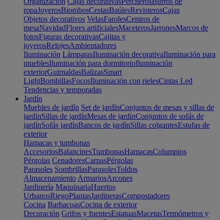
Organización
Cajas decorativas
Percheros
Burros de
ropa
Joyeros
Biombos
Cestas
Baúles
Revisteros
Cajas
Objetos decorativos
Velas
Faroles
Centros de
mesa
Navidad
Flores artificiales
Maceteros
Jarrones
Marcos de
fotos
Figuras decorativas
Cajitas y
joyeros
Relojes
Ambientadores
Iluminación
Lámparas
Iluminación decorativa
Iluminación para
muebles
Iluminación para dormitorio
Iluminación
exterior
Guirnaldas
Balizas
Smart
Light
Bombillas
Focos
Iluminación con rieles
Cintas Led
Tendencias y temporadas
Jardín
Muebles de jardín
Set de jardín
Conjuntos de mesas y sillas de
jardín
Sillas de jardín
Mesas de jardín
Conjuntos de sofás de
jardín
Sofás jardín
Bancos de jardín
Sillas colgantes
Estufas de
exterior
Hamacas y tumbonas
Accesorios
Balancines
Tumbonas
Hamacas
Columpios
Pérgolas
Cenadores
Carpas
Pérgolas
Parasoles
Sombrillas
Parasoles
Toldos
Almacenamiento
Armarios
Arcones
Jardinería
Maquinaria
Huertos
Urbanos
Riego
Plantas
Jardineras
Compostadores
Cocina
Barbacoas
Cocina de exterior
Decoración
Grifos y fuentes
Estatuas
Macetas
Termómetros y