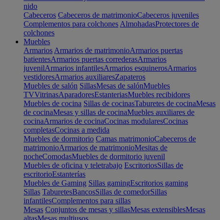
nido
Cabeceros
Cabeceros de matrimonio
Cabeceros juveniles
Complementos para colchones
Almohadas
Protectores de
colchones
Muebles
Armarios
Armarios de matrimonio
Armarios puertas
batientes
Armarios puertas correderas
Armarios
juvenil
Armarios infantiles
Armarios esquineros
Armarios
vestidores
Armarios auxiliares
Zapateros
Muebles de salón
Sillas
Mesas de salón
Muebles
TV
Vitrinas
Aparadores
Estanterias
Muebles recibidores
Muebles de cocina
Sillas de cocinas
Taburetes de cocina
Mesas
de cocina
Mesas y sillas de cocina
Muebles auxiliares de
cocina
Armarios de cocina
Cocinas modulares
Cocinas
completas
Cocinas a medida
Muebles de dormitorio
Camas matrimonio
Cabeceros de
matrimonio
Armarios de matrimonio
Mesitas de
noche
Comodas
Muebles de dormitorio juvenil
Muebles de oficina y teletrabajo
Escritorios
Sillas de
escritorio
Estanterías
Muebles de Gaming
Sillas gaming
Escritorios gaming
Sillas
Taburetes
Bancos
Sillas de comedor
Sillas
infantiles
Complementos para sillas
Mesas
Conjuntos de mesas y sillas
Mesas extensibles
Mesas
altas
Mesas multiusos