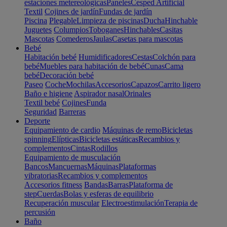
estaciones metereológicas
Paneles
Cesped Artificial
Textil
Cojines de jardín
Fundas de jardín
Piscina
Plegable
Limpieza de piscinas
Ducha
Hinchable
Juguetes
Columpios
Toboganes
Hinchables
Casitas
Mascotas
Comederos
Jaulas
Casetas para mascotas
Bebé
Habitación bebé
Humidificadores
Cestas
Colchón para
bebé
Muebles para habitación de bebé
Cunas
Cama
bebé
Decoración bebé
Paseo
Coche
Mochilas
Accesorios
Capazos
Carrito ligero
Baño e higiene
Aspirador nasal
Orinales
Textil bebé
Cojines
Funda
Seguridad
Barreras
Deporte
Equipamiento de cardio
Máquinas de remo
Bicicletas
spinning
Elípticas
Bicicletas estáticas
Recambios y
complementos
Cintas
Rodillos
Equipamiento de musculación
Bancos
Mancuernas
Máquinas
Plataformas
vibratorias
Recambios y complementos
Accesorios fitness
Bandas
Barras
Plataforma de
step
Cuerdas
Bolas y esferas de equilibrio
Recuperación muscular
Electroestimulación
Terapia de
percusión
Baño