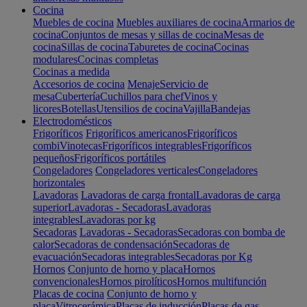
Cocina
Muebles de cocina
Muebles auxiliares de cocina
Armarios de
cocina
Conjuntos de mesas y sillas de cocina
Mesas de
cocina
Sillas de cocina
Taburetes de cocina
Cocinas
modulares
Cocinas completas
Cocinas a medida
Accesorios de cocina
Menaje
Servicio de
mesa
Cubertería
Cuchillos para chef
Vinos y
licores
Botellas
Utensilios de cocina
Vajilla
Bandejas
Electrodomésticos
Frigoríficos
Frigoríficos americanos
Frigoríficos
combi
Vinotecas
Frigoríficos integrables
Frigoríficos
pequeños
Frigoríficos portátiles
Congeladores
Congeladores verticales
Congeladores
horizontales
Lavadoras
Lavadoras de carga frontal
Lavadoras de carga
superior
Lavadoras - Secadoras
Lavadoras
integrables
Lavadoras por kg
Secadoras
Lavadoras - Secadoras
Secadoras con bomba de
calor
Secadoras de condensación
Secadoras de
evacuación
Secadoras integrables
Secadoras por Kg
Hornos
Conjunto de horno y placa
Hornos
convencionales
Hornos pirolíticos
Hornos multifunción
Placas de cocina
Conjunto de horno y
placa
Vitrocerámica
Placas de inducción
Placas de gas