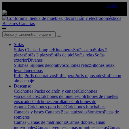
🔵Cambia tu electro con
-10% EXTRA
de descuento ☑️
AQUÍ
Baleares
Canarias
Sofás
Sofás
Chaise Longue
Rinconeras
Sofás cama
Sofás 2
plazas
Sofás 3 plazas
Sofás de piel
Sofás relax
Sofás
exterior
Divanes
Sillones
Sillones decorativos
Sillones relax
Sillones relax
levantapersonas
Puffs
Puffs decorativos
Puffs pera
Puffs reposapiés
Puffs con
almacenaje
Descanso
Colchones
Packs colchón y canapé
Colchones
viscoelásticos
Colchones de muelles
Colchones de muelles
ensacados
Colchones enrollados
Colchones de
espuma
Colchones para bebé
Colchones hinchables
Canapés y bases
Canapés
Base tapizadas
Somieres
Patas de
somieres
Camas
Camas de matrimonio
Camas dobles
Camas
individuales
Camas juveniles
Camas infantiles
Literas
Camas