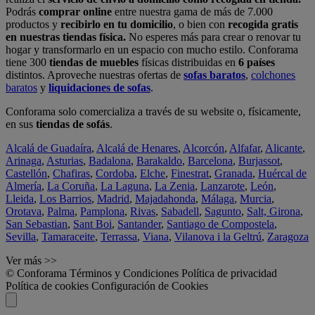
Podrás
comprar online
entre nuestra gama de más de 7.000
productos y
recibirlo en tu domicilio
, o bien con
recogida gratis
en nuestras tiendas física.
No esperes más para crear o renovar tu
hogar y transformarlo en un espacio con mucho estilo. Conforama
tiene 300
tiendas de muebles
físicas distribuidas en
6 países
distintos. Aproveche nuestras ofertas de
sofas baratos
,
colchones
baratos
y
liquidaciones de sofas
.
Conforama solo comercializa a través de su website o, físicamente,
en sus
tiendas de sofás
.
Alcalá de Guadaíra
,
Alcalá de Henares
,
Alcorcón
,
Alfafar
,
Alicante
,
Arinaga
,
Asturias
,
Badalona
,
Barakaldo
,
Barcelona
,
Burjassot
,
Castellón
,
Chafiras
,
Cordoba
,
Elche
,
Finestrat
,
Granada
,
Huércal de
Almería
,
La Coruña
,
La Laguna
,
La Zenia
,
Lanzarote
,
León
,
Lleida
,
Los Barrios
,
Madrid
,
Majadahonda
,
Málaga
,
Murcia
,
Orotava
,
Palma
,
Pamplona
,
Rivas
,
Sabadell
,
Sagunto
,
Salt, Girona
,
San Sebastian
,
Sant Boi
,
Santander
,
Santiago de Compostela
,
Sevilla
,
Tamaraceite
,
Terrassa
,
Viana
,
Vilanova i la Geltrú
,
Zaragoza
Ver más >>
© Conforama
Términos y Condiciones
Política de privacidad
Política de cookies
Configuración de Cookies