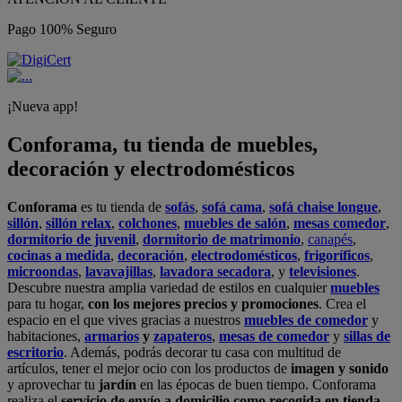
Pago 100% Seguro
¡Nueva app!
Conforama, tu tienda de muebles,
decoración y electrodomésticos
Conforama
es tu tienda de
sofás
,
sofá cama
,
sofá chaise longue
,
sillón
,
sillón relax
,
colchones
,
muebles de salón
,
mesas comedor
,
dormitorio de juvenil
,
dormitorio de matrimonio
,
canapés
,
cocinas a medida
,
decoración
,
electrodomésticos
,
frigoríficos
,
microondas
,
lavavajillas
,
lavadora secadora
, y
televisiones
.
Descubre nuestra amplia variedad de estilos en cualquier
muebles
para tu hogar,
con los mejores precios y promociones
. Crea el
espacio en el que vives gracias a nuestros
muebles de comedor
y
habitaciones,
armarios
y
zapateros
,
mesas de comedor
y
sillas de
escritorio
. Además, podrás decorar tu casa con multitud de
artículos, tener el mejor ocio con los productos de
imagen y sonido
y aprovechar tu
jardín
en las épocas de buen tiempo. Conforama
realiza el
servicio de envío a domicilio como recogida en tienda.