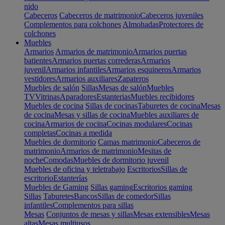
nido
Cabeceros
Cabeceros de matrimonio
Cabeceros juveniles
Complementos para colchones
Almohadas
Protectores de
colchones
Muebles
Armarios
Armarios de matrimonio
Armarios puertas
batientes
Armarios puertas correderas
Armarios
juvenil
Armarios infantiles
Armarios esquineros
Armarios
vestidores
Armarios auxiliares
Zapateros
Muebles de salón
Sillas
Mesas de salón
Muebles
TV
Vitrinas
Aparadores
Estanterias
Muebles recibidores
Muebles de cocina
Sillas de cocinas
Taburetes de cocina
Mesas
de cocina
Mesas y sillas de cocina
Muebles auxiliares de
cocina
Armarios de cocina
Cocinas modulares
Cocinas
completas
Cocinas a medida
Muebles de dormitorio
Camas matrimonio
Cabeceros de
matrimonio
Armarios de matrimonio
Mesitas de
noche
Comodas
Muebles de dormitorio juvenil
Muebles de oficina y teletrabajo
Escritorios
Sillas de
escritorio
Estanterías
Muebles de Gaming
Sillas gaming
Escritorios gaming
Sillas
Taburetes
Bancos
Sillas de comedor
Sillas
infantiles
Complementos para sillas
Mesas
Conjuntos de mesas y sillas
Mesas extensibles
Mesas
altas
Mesas multiusos