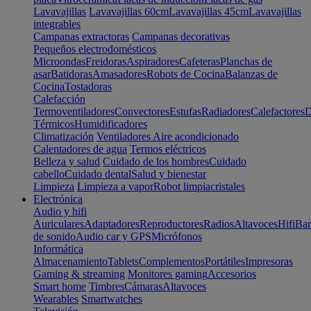
Lavavajillas
Lavavajillas 60cm
Lavavajillas 45cm
Lavavajillas
integrables
Campanas extractoras
Campanas decorativas
Pequeños electrodomésticos
Microondas
Freidoras
Aspiradores
Cafeteras
Planchas de
asar
Batidoras
Amasadores
Robots de Cocina
Balanzas de
Cocina
Tostadoras
Calefacción
Termoventiladores
Convectores
Estufas
Radiadores
Calefactores
D
Térmicos
Humidificadores
Climatización
Ventiladores
Aire acondicionado
Calentadores de agua
Termos eléctricos
Belleza y salud
Cuidado de los hombres
Cuidado
cabello
Cuidado dental
Salud y bienestar
Limpieza
Limpieza a vapor
Robot limpiacristales
Electrónica
Audio y hifi
Auriculares
Adaptadores
Reproductores
Radios
Altavoces
Hifi
Bar
de sonido
Audio car y GPS
Micrófonos
Informática
Almacenamiento
Tablets
Complementos
Portátiles
Impresoras
Gaming & streaming
Monitores gaming
Accesorios
Smart home
Timbres
Cámaras
Altavoces
Wearables
Smartwatches