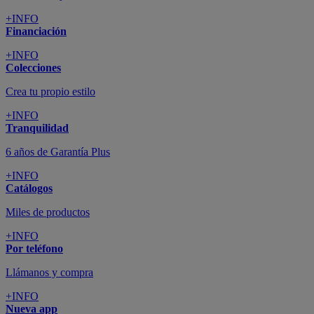
+INFO
Financiación
+INFO
Colecciones
Crea tu propio estilo
+INFO
Tranquilidad
6 años de Garantía Plus
+INFO
Catálogos
Miles de productos
+INFO
Por teléfono
Llámanos y compra
+INFO
Nueva app