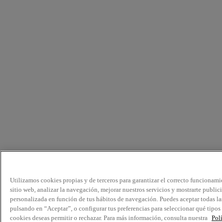
Utilizamos cookies propias y de terceros para garantizar el correcto funcionami
sitio web, analizar la navegación, mejorar nuestros servicios y mostrarte public
personalizada en función de tus hábitos de navegación. Puedes aceptar todas la
pulsando en “Aceptar”, o configurar tus preferencias para seleccionar qué tipos
cookies deseas permitir o rechazar. Para más información, consulta nuestra
Pol