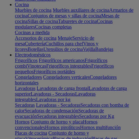
Cocina
Muebles de cocina
Muebles auxiliares de cocina
Armarios de
cocina
Conjuntos de mesas y sillas de cocina
Mesas de
cocina
Sillas de cocina
Taburetes de cocina
Cocinas
modulares
Cocinas completas
Cocinas a medida
Accesorios de cocina
Menaje
Servicio de
mesa
Cubertería
Cuchillos para chef
Vinos y
licores
Botellas
Utensilios de cocina
Vajilla
Bandejas
Electrodomésticos
Frigoríficos
Frigoríficos americanos
Frigoríficos
combi
Vinotecas
Frigoríficos integrables
Frigoríficos
pequeños
Frigoríficos portátiles
Congeladores
Congeladores verticales
Congeladores
horizontales
Lavadoras
Lavadoras de carga frontal
Lavadoras de carga
superior
Lavadoras - Secadoras
Lavadoras
integrables
Lavadoras por kg
Secadoras
Lavadoras - Secadoras
Secadoras con bomba de
calor
Secadoras de condensación
Secadoras de
evacuación
Secadoras integrables
Secadoras por Kg
Hornos
Conjunto de horno y placa
Hornos
convencionales
Hornos pirolíticos
Hornos multifunción
Placas de cocina
Conjunto de horno y
placa
Vitrocerámica
Placas de inducción
Placas de gas