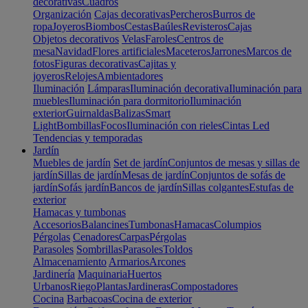
decorativas
Cuadros
Organización
Cajas decorativas
Percheros
Burros de
ropa
Joyeros
Biombos
Cestas
Baúles
Revisteros
Cajas
Objetos decorativos
Velas
Faroles
Centros de
mesa
Navidad
Flores artificiales
Maceteros
Jarrones
Marcos de
fotos
Figuras decorativas
Cajitas y
joyeros
Relojes
Ambientadores
Iluminación
Lámparas
Iluminación decorativa
Iluminación para
muebles
Iluminación para dormitorio
Iluminación
exterior
Guirnaldas
Balizas
Smart
Light
Bombillas
Focos
Iluminación con rieles
Cintas Led
Tendencias y temporadas
Jardín
Muebles de jardín
Set de jardín
Conjuntos de mesas y sillas de
jardín
Sillas de jardín
Mesas de jardín
Conjuntos de sofás de
jardín
Sofás jardín
Bancos de jardín
Sillas colgantes
Estufas de
exterior
Hamacas y tumbonas
Accesorios
Balancines
Tumbonas
Hamacas
Columpios
Pérgolas
Cenadores
Carpas
Pérgolas
Parasoles
Sombrillas
Parasoles
Toldos
Almacenamiento
Armarios
Arcones
Jardinería
Maquinaria
Huertos
Urbanos
Riego
Plantas
Jardineras
Compostadores
Cocina
Barbacoas
Cocina de exterior