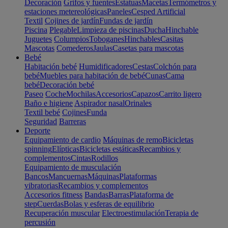
Decoración
Grifos y fuentes
Estatuas
Macetas
Termómetros y
estaciones metereológicas
Paneles
Cesped Artificial
Textil
Cojines de jardín
Fundas de jardín
Piscina
Plegable
Limpieza de piscinas
Ducha
Hinchable
Juguetes
Columpios
Toboganes
Hinchables
Casitas
Mascotas
Comederos
Jaulas
Casetas para mascotas
Bebé
Habitación bebé
Humidificadores
Cestas
Colchón para
bebé
Muebles para habitación de bebé
Cunas
Cama
bebé
Decoración bebé
Paseo
Coche
Mochilas
Accesorios
Capazos
Carrito ligero
Baño e higiene
Aspirador nasal
Orinales
Textil bebé
Cojines
Funda
Seguridad
Barreras
Deporte
Equipamiento de cardio
Máquinas de remo
Bicicletas
spinning
Elípticas
Bicicletas estáticas
Recambios y
complementos
Cintas
Rodillos
Equipamiento de musculación
Bancos
Mancuernas
Máquinas
Plataformas
vibratorias
Recambios y complementos
Accesorios fitness
Bandas
Barras
Plataforma de
step
Cuerdas
Bolas y esferas de equilibrio
Recuperación muscular
Electroestimulación
Terapia de
percusión