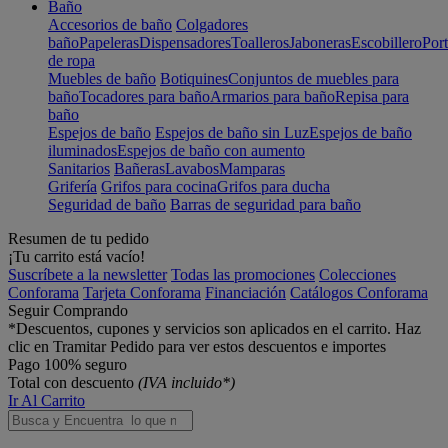
Baño
Accesorios de baño
Colgadores
baño
Papeleras
Dispensadores
Toalleros
Jaboneras
Escobillero
Port
de ropa
Muebles de baño
Botiquines
Conjuntos de muebles para
baño
Tocadores para baño
Armarios para baño
Repisa para
baño
Espejos de baño
Espejos de baño sin Luz
Espejos de baño
iluminados
Espejos de baño con aumento
Sanitarios
Bañeras
Lavabos
Mamparas
Grifería
Grifos para cocina
Grifos para ducha
Seguridad de baño
Barras de seguridad para baño
Resumen de tu pedido
¡Tu carrito está vacío!
Suscríbete a la newsletter
Todas las promociones
Colecciones
Conforama
Tarjeta Conforama
Financiación
Catálogos Conforama
Seguir Comprando
*Descuentos, cupones y servicios son aplicados en el carrito. Haz
clic en Tramitar Pedido para ver estos descuentos e importes
Pago 100% seguro
Total con descuento
(IVA incluido*)
Ir Al Carrito