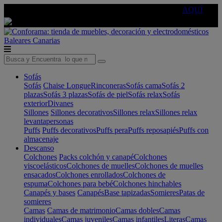
🔵Cambia tu electro con
-10% EXTRA
de descuento ☑️
AQUÍ
Baleares
Canarias
Sofás
Sofás
Chaise Longue
Rinconeras
Sofás cama
Sofás 2
plazas
Sofás 3 plazas
Sofás de piel
Sofás relax
Sofás
exterior
Divanes
Sillones
Sillones decorativos
Sillones relax
Sillones relax
levantapersonas
Puffs
Puffs decorativos
Puffs pera
Puffs reposapiés
Puffs con
almacenaje
Descanso
Colchones
Packs colchón y canapé
Colchones
viscoelásticos
Colchones de muelles
Colchones de muelles
ensacados
Colchones enrollados
Colchones de
espuma
Colchones para bebé
Colchones hinchables
Canapés y bases
Canapés
Base tapizadas
Somieres
Patas de
somieres
Camas
Camas de matrimonio
Camas dobles
Camas
individuales
Camas juveniles
Camas infantiles
Literas
Camas