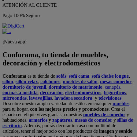
ATENCIÓN AL CLIENTE
Pago 100% Seguro
¡Nueva app!
Conforama, tu tienda de muebles,
decoración y electrodomésticos
Conforama
es tu tienda de
sofás
,
sofá cama
,
sofá chaise longue
,
sillón
,
sillón relax
,
colchones
,
muebles de salón
,
mesas comedor
,
dormitorio de juvenil
,
dormitorio de matrimonio
,
canapés
,
cocinas a medida
,
decoración
,
electrodomésticos
,
frigoríficos
,
microondas
,
lavavajillas
,
lavadora secadora
, y
televisiones
.
Descubre nuestra amplia variedad de estilos en cualquier
muebles
para tu hogar,
con los mejores precios y promociones
. Crea el
espacio en el que vives gracias a nuestros
muebles de comedor
y
habitaciones,
armarios
y
zapateros
,
mesas de comedor
y
sillas de
escritorio
. Además, podrás decorar tu casa con multitud de
artículos, tener el mejor ocio con los productos de
imagen y sonido
y aprovechar tu
jardín
en las épocas de buen tiempo. Conforama