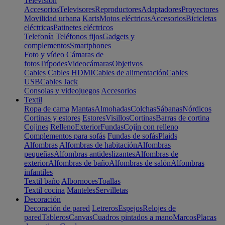
Televisión
Accesorios
Televisores
Reproductores
Adaptadores
Proyectores
Movilidad urbana
Karts
Motos eléctricas
Accesorios
Bicicletas
eléctricas
Patinetes eléctricos
Telefonía
Teléfonos fijos
Gadgets y
complementos
Smartphones
Foto y vídeo
Cámaras de
fotos
Trípodes
Videocámaras
Objetivos
Cables
Cables HDMI
Cables de alimentación
Cables
USB
Cables Jack
Consolas y videojuegos
Accesorios
Textil
Ropa de cama
Mantas
Almohadas
Colchas
Sábanas
Nórdicos
Cortinas y estores
Estores
Visillos
Cortinas
Barras de cortina
Cojines
Relleno
Exterior
Fundas
Cojín con relleno
Complementos para sofás
Fundas de sofás
Plaids
Alfombras
Alfombras de habitación
Alfombras
pequeñas
Alfombras antideslizantes
Alfombras de
exterior
Alfombras de baño
Alfombras de salón
Alfombras
infantiles
Textil baño
Albornoces
Toallas
Textil cocina
Manteles
Servilletas
Decoración
Decoración de pared
Letreros
Espejos
Relojes de
pared
Tableros
Canvas
Cuadros pintados a mano
Marcos
Placas