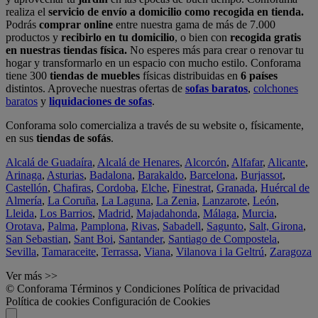
realiza el
servicio de envío a domicilio como recogida en tienda.
Podrás
comprar online
entre nuestra gama de más de 7.000
productos y
recibirlo en tu domicilio
, o bien con
recogida gratis
en nuestras tiendas física.
No esperes más para crear o renovar tu
hogar y transformarlo en un espacio con mucho estilo. Conforama
tiene 300
tiendas de muebles
físicas distribuidas en
6 países
distintos. Aproveche nuestras ofertas de
sofas baratos
,
colchones
baratos
y
liquidaciones de sofas
.
Conforama solo comercializa a través de su website o, físicamente,
en sus
tiendas de sofás
.
Alcalá de Guadaíra
,
Alcalá de Henares
,
Alcorcón
,
Alfafar
,
Alicante
,
Arinaga
,
Asturias
,
Badalona
,
Barakaldo
,
Barcelona
,
Burjassot
,
Castellón
,
Chafiras
,
Cordoba
,
Elche
,
Finestrat
,
Granada
,
Huércal de
Almería
,
La Coruña
,
La Laguna
,
La Zenia
,
Lanzarote
,
León
,
Lleida
,
Los Barrios
,
Madrid
,
Majadahonda
,
Málaga
,
Murcia
,
Orotava
,
Palma
,
Pamplona
,
Rivas
,
Sabadell
,
Sagunto
,
Salt, Girona
,
San Sebastian
,
Sant Boi
,
Santander
,
Santiago de Compostela
,
Sevilla
,
Tamaraceite
,
Terrassa
,
Viana
,
Vilanova i la Geltrú
,
Zaragoza
Ver más >>
© Conforama
Términos y Condiciones
Política de privacidad
Política de cookies
Configuración de Cookies