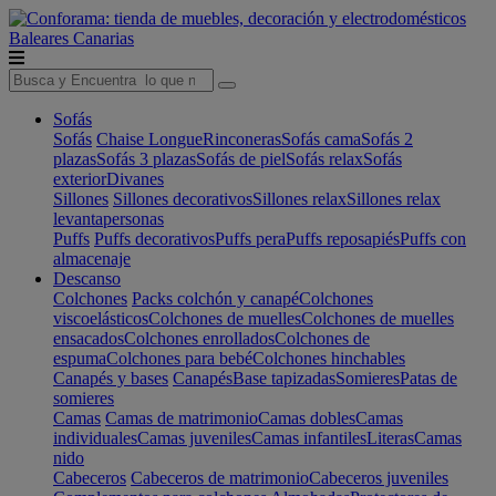
Baleares
Canarias
Sofás
Sofás
Chaise Longue
Rinconeras
Sofás cama
Sofás 2
plazas
Sofás 3 plazas
Sofás de piel
Sofás relax
Sofás
exterior
Divanes
Sillones
Sillones decorativos
Sillones relax
Sillones relax
levantapersonas
Puffs
Puffs decorativos
Puffs pera
Puffs reposapiés
Puffs con
almacenaje
Descanso
Colchones
Packs colchón y canapé
Colchones
viscoelásticos
Colchones de muelles
Colchones de muelles
ensacados
Colchones enrollados
Colchones de
espuma
Colchones para bebé
Colchones hinchables
Canapés y bases
Canapés
Base tapizadas
Somieres
Patas de
somieres
Camas
Camas de matrimonio
Camas dobles
Camas
individuales
Camas juveniles
Camas infantiles
Literas
Camas
nido
Cabeceros
Cabeceros de matrimonio
Cabeceros juveniles