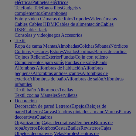
eléctricas
Patinetes eléctricos
Telefonía
Teléfonos fijos
Gadgets y
complementos
Smartphones
Foto y vídeo
Cámaras de fotos
Trípodes
Videocámaras
Cables
Cables HDMI
Cables de alimentación
Cables
USB
Cables Jack
Consolas y videojuegos
Accesorios
Textil
Ropa de cama
Mantas
Almohadas
Colchas
Sábanas
Nórdicos
Cortinas y estores
Estores
Visillos
Cortinas
Barras de cortina
Cojines
Relleno
Exterior
Fundas
Cojín con relleno
Complementos para sofás
Fundas de sofás
Plaids
Alfombras
Alfombras de habitación
Alfombras
pequeñas
Alfombras antideslizantes
Alfombras de
exterior
Alfombras de baño
Alfombras de salón
Alfombras
infantiles
Textil baño
Albornoces
Toallas
Textil cocina
Manteles
Servilletas
Decoración
Decoración de pared
Letreros
Espejos
Relojes de
pared
Tableros
Canvas
Cuadros pintados a mano
Marcos
Placas
decorativas
Cuadros
Organización
Cajas decorativas
Percheros
Burros de
ropa
Joyeros
Biombos
Cestas
Baúles
Revisteros
Cajas
Objetos decorativos
Velas
Faroles
Centros de