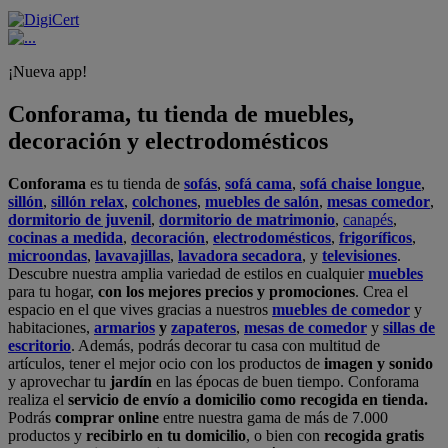
¡Nueva app!
Conforama, tu tienda de muebles,
decoración y electrodomésticos
Conforama
es tu tienda de
sofás
,
sofá cama
,
sofá chaise longue
,
sillón
,
sillón relax
,
colchones
,
muebles de salón
,
mesas comedor
,
dormitorio de juvenil
,
dormitorio de matrimonio
,
canapés
,
cocinas a medida
,
decoración
,
electrodomésticos
,
frigoríficos
,
microondas
,
lavavajillas
,
lavadora secadora
, y
televisiones
.
Descubre nuestra amplia variedad de estilos en cualquier
muebles
para tu hogar,
con los mejores precios y promociones
. Crea el
espacio en el que vives gracias a nuestros
muebles de comedor
y
habitaciones,
armarios
y
zapateros
,
mesas de comedor
y
sillas de
escritorio
. Además, podrás decorar tu casa con multitud de
artículos, tener el mejor ocio con los productos de
imagen y sonido
y aprovechar tu
jardín
en las épocas de buen tiempo. Conforama
realiza el
servicio de envío a domicilio como recogida en tienda.
Podrás
comprar online
entre nuestra gama de más de 7.000
productos y
recibirlo en tu domicilio
, o bien con
recogida gratis