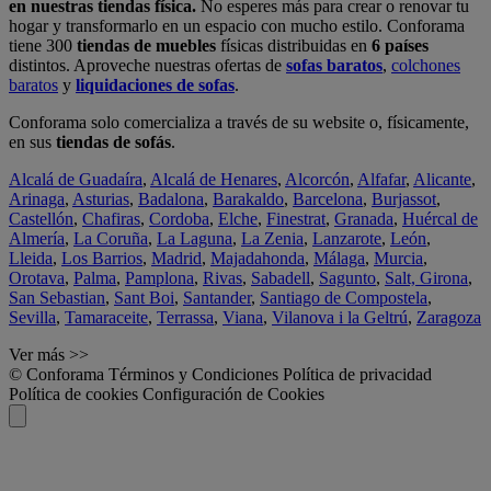
en nuestras tiendas física.
No esperes más para crear o renovar tu
hogar y transformarlo en un espacio con mucho estilo. Conforama
tiene 300
tiendas de muebles
físicas distribuidas en
6 países
distintos. Aproveche nuestras ofertas de
sofas baratos
,
colchones
baratos
y
liquidaciones de sofas
.
Conforama solo comercializa a través de su website o, físicamente,
en sus
tiendas de sofás
.
Alcalá de Guadaíra
,
Alcalá de Henares
,
Alcorcón
,
Alfafar
,
Alicante
,
Arinaga
,
Asturias
,
Badalona
,
Barakaldo
,
Barcelona
,
Burjassot
,
Castellón
,
Chafiras
,
Cordoba
,
Elche
,
Finestrat
,
Granada
,
Huércal de
Almería
,
La Coruña
,
La Laguna
,
La Zenia
,
Lanzarote
,
León
,
Lleida
,
Los Barrios
,
Madrid
,
Majadahonda
,
Málaga
,
Murcia
,
Orotava
,
Palma
,
Pamplona
,
Rivas
,
Sabadell
,
Sagunto
,
Salt, Girona
,
San Sebastian
,
Sant Boi
,
Santander
,
Santiago de Compostela
,
Sevilla
,
Tamaraceite
,
Terrassa
,
Viana
,
Vilanova i la Geltrú
,
Zaragoza
Ver más >>
© Conforama
Términos y Condiciones
Política de privacidad
Política de cookies
Configuración de Cookies