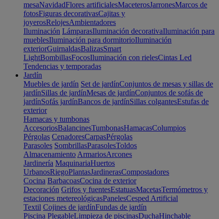
mesa
Navidad
Flores artificiales
Maceteros
Jarrones
Marcos de
fotos
Figuras decorativas
Cajitas y
joyeros
Relojes
Ambientadores
Iluminación
Lámparas
Iluminación decorativa
Iluminación para
muebles
Iluminación para dormitorio
Iluminación
exterior
Guirnaldas
Balizas
Smart
Light
Bombillas
Focos
Iluminación con rieles
Cintas Led
Tendencias y temporadas
Jardín
Muebles de jardín
Set de jardín
Conjuntos de mesas y sillas de
jardín
Sillas de jardín
Mesas de jardín
Conjuntos de sofás de
jardín
Sofás jardín
Bancos de jardín
Sillas colgantes
Estufas de
exterior
Hamacas y tumbonas
Accesorios
Balancines
Tumbonas
Hamacas
Columpios
Pérgolas
Cenadores
Carpas
Pérgolas
Parasoles
Sombrillas
Parasoles
Toldos
Almacenamiento
Armarios
Arcones
Jardinería
Maquinaria
Huertos
Urbanos
Riego
Plantas
Jardineras
Compostadores
Cocina
Barbacoas
Cocina de exterior
Decoración
Grifos y fuentes
Estatuas
Macetas
Termómetros y
estaciones metereológicas
Paneles
Cesped Artificial
Textil
Cojines de jardín
Fundas de jardín
Piscina
Plegable
Limpieza de piscinas
Ducha
Hinchable