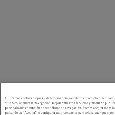
Utilizamos cookies propias y de terceros para garantizar el correcto funcionami
sitio web, analizar la navegación, mejorar nuestros servicios y mostrarte public
personalizada en función de tus hábitos de navegación. Puedes aceptar todas la
pulsando en “Aceptar”, o configurar tus preferencias para seleccionar qué tipos