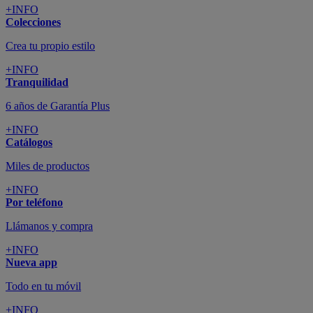
+INFO
Colecciones
Crea tu propio estilo
+INFO
Tranquilidad
6 años de Garantía Plus
+INFO
Catálogos
Miles de productos
+INFO
Por teléfono
Llámanos y compra
+INFO
Nueva app
Todo en tu móvil
+INFO