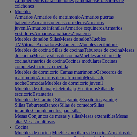
Complementos para colchones
Almohadas
Protectores de
colchones
Muebles
Armarios
Armarios de matrimonio
Armarios puertas
batientes
Armarios puertas correderas
Armarios
juvenil
Armarios infantiles
Armarios esquineros
Armarios
vestidores
Armarios auxiliares
Zapateros
Muebles de salón
Sillas
Mesas de salón
Muebles
TV
Vitrinas
Aparadores
Estanterias
Muebles recibidores
Muebles de cocina
Sillas de cocinas
Taburetes de cocina
Mesas
de cocina
Mesas y sillas de cocina
Muebles auxiliares de
cocina
Armarios de cocina
Cocinas modulares
Cocinas
completas
Cocinas a medida
Muebles de dormitorio
Camas matrimonio
Cabeceros de
matrimonio
Armarios de matrimonio
Mesitas de
noche
Comodas
Muebles de dormitorio juvenil
Muebles de oficina y teletrabajo
Escritorios
Sillas de
escritorio
Estanterías
Muebles de Gaming
Sillas gaming
Escritorios gaming
Sillas
Taburetes
Bancos
Sillas de comedor
Sillas
infantiles
Complementos para sillas
Mesas
Conjuntos de mesas y sillas
Mesas extensibles
Mesas
altas
Mesas multiusos
Cocina
Muebles de cocina
Muebles auxiliares de cocina
Armarios de