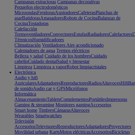
Campanas extractoras
Campanas decorativas
Pequeños electrodomésticos
Microondas
Freidoras
Aspiradores
Cafeteras
Planchas de
asar
Batidoras
Amasadores
Robots de Cocina
Balanzas de
Cocina
Tostadoras
Calefacción
Termoventiladores
Convectores
Estufas
Radiadores
Calefactores
D
Térmicos
Humidificadores
Climatización
Ventiladores
Aire acondicionado
Calentadores de agua
Termos eléctricos
Belleza y salud
Cuidado de los hombres
Cuidado
cabello
Cuidado dental
Salud y bienestar
Limpieza
Limpieza a vapor
Robot limpiacristales
Electrónica
Audio y hifi
Auriculares
Adaptadores
Reproductores
Radios
Altavoces
Hifi
Bar
de sonido
Audio car y GPS
Micrófonos
Informática
Almacenamiento
Tablets
Complementos
Portátiles
Impresoras
Gaming & streaming
Monitores gaming
Accesorios
Smart home
Timbres
Cámaras
Altavoces
Wearables
Smartwatches
Televisión
Accesorios
Televisores
Reproductores
Adaptadores
Proyectores
Movilidad urbana
Karts
Motos eléctricas
Accesorios
Bicicletas