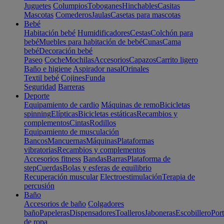
Juguetes
Columpios
Toboganes
Hinchables
Casitas
Mascotas
Comederos
Jaulas
Casetas para mascotas
Bebé
Habitación bebé
Humidificadores
Cestas
Colchón para
bebé
Muebles para habitación de bebé
Cunas
Cama
bebé
Decoración bebé
Paseo
Coche
Mochilas
Accesorios
Capazos
Carrito ligero
Baño e higiene
Aspirador nasal
Orinales
Textil bebé
Cojines
Funda
Seguridad
Barreras
Deporte
Equipamiento de cardio
Máquinas de remo
Bicicletas
spinning
Elípticas
Bicicletas estáticas
Recambios y
complementos
Cintas
Rodillos
Equipamiento de musculación
Bancos
Mancuernas
Máquinas
Plataformas
vibratorias
Recambios y complementos
Accesorios fitness
Bandas
Barras
Plataforma de
step
Cuerdas
Bolas y esferas de equilibrio
Recuperación muscular
Electroestimulación
Terapia de
percusión
Baño
Accesorios de baño
Colgadores
baño
Papeleras
Dispensadores
Toalleros
Jaboneras
Escobillero
Port
de ropa