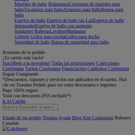
Muebles de baño
Botiquines
Conjuntos de muebles para
baño
Tocadores para baño
Armarios para baño
Repisa para
baño
Espejos de baño
Espejos de baño sin Luz
Espejos de baño
iluminados
Espejos de baño con aumento
Sanitarios
Bañeras
Lavabos
Mamparas
Grifería
Grifos para cocina
Grifos para ducha
Seguridad de baño
Barras de seguridad para baño
Resumen de tu pedido
¡Tu carrito está vacío!
Suscríbete a la newsletter
Todas las promociones
Colecciones
Conforama
Tarjeta Conforama
Financiación
Catálogos Conforama
Seguir Comprando
*Descuentos, cupones y servicios son aplicados en el carrito. Haz
clic en Tramitar Pedido para ver estos descuentos e importes
Pago 100% seguro
Total con descuento
(IVA incluido*)
Ir Al Carrito
Estado de mi pedido
Tiendas
Ayuda
Blog
App Conforama
Baleares
Canarias