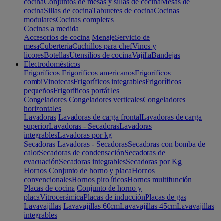
cocina
Conjuntos de mesas y sillas de cocina
Mesas de
cocina
Sillas de cocina
Taburetes de cocina
Cocinas
modulares
Cocinas completas
Cocinas a medida
Accesorios de cocina
Menaje
Servicio de
mesa
Cubertería
Cuchillos para chef
Vinos y
licores
Botellas
Utensilios de cocina
Vajilla
Bandejas
Electrodomésticos
Frigoríficos
Frigoríficos americanos
Frigoríficos
combi
Vinotecas
Frigoríficos integrables
Frigoríficos
pequeños
Frigoríficos portátiles
Congeladores
Congeladores verticales
Congeladores
horizontales
Lavadoras
Lavadoras de carga frontal
Lavadoras de carga
superior
Lavadoras - Secadoras
Lavadoras
integrables
Lavadoras por kg
Secadoras
Lavadoras - Secadoras
Secadoras con bomba de
calor
Secadoras de condensación
Secadoras de
evacuación
Secadoras integrables
Secadoras por Kg
Hornos
Conjunto de horno y placa
Hornos
convencionales
Hornos pirolíticos
Hornos multifunción
Placas de cocina
Conjunto de horno y
placa
Vitrocerámica
Placas de inducción
Placas de gas
Lavavajillas
Lavavajillas 60cm
Lavavajillas 45cm
Lavavajillas
integrables