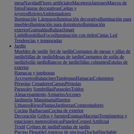
mesa
Navidad
Flores artificiales
Maceteros
Jarrones
Marcos de
fotos
Figuras decorativas
Cajitas y
joyeros
Relojes
Ambientadores
Iluminación
Lámparas
Iluminación decorativa
Iluminación para
muebles
Iluminación para dormitorio
Iluminación
exterior
Guirnaldas
Balizas
Smart
Light
Bombillas
Focos
Iluminación con rieles
Cintas Led
Tendencias y temporadas
Jardín
Muebles de jardín
Set de jardín
Conjuntos de mesas y sillas de
jardín
Sillas de jardín
Mesas de jardín
Conjuntos de sofás de
jardín
Sofás jardín
Bancos de jardín
Sillas colgantes
Estufas de
exterior
Hamacas y tumbonas
Accesorios
Balancines
Tumbonas
Hamacas
Columpios
Pérgolas
Cenadores
Carpas
Pérgolas
Parasoles
Sombrillas
Parasoles
Toldos
Almacenamiento
Armarios
Arcones
Jardinería
Maquinaria
Huertos
Urbanos
Riego
Plantas
Jardineras
Compostadores
Cocina
Barbacoas
Cocina de exterior
Decoración
Grifos y fuentes
Estatuas
Macetas
Termómetros y
estaciones metereológicas
Paneles
Cesped Artificial
Textil
Cojines de jardín
Fundas de jardín
Piscina
Plegable
Limpieza de piscinas
Ducha
Hinchable