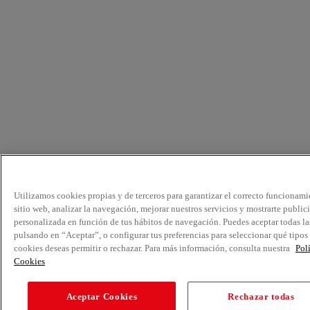
Utilizamos cookies propias y de terceros para garantizar el correcto funcionami
sitio web, analizar la navegación, mejorar nuestros servicios y mostrarte public
personalizada en función de tus hábitos de navegación. Puedes aceptar todas la
pulsando en “Aceptar”, o configurar tus preferencias para seleccionar qué tipos
cookies deseas permitir o rechazar. Para más información, consulta nuestra
Pol
Cookies
Aceptar Cookies
Rechazar todas