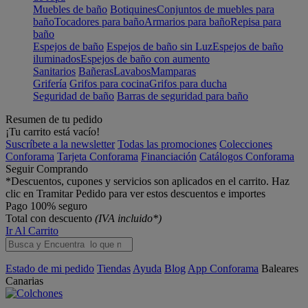
Muebles de baño
Botiquines
Conjuntos de muebles para
baño
Tocadores para baño
Armarios para baño
Repisa para
baño
Espejos de baño
Espejos de baño sin Luz
Espejos de baño
iluminados
Espejos de baño con aumento
Sanitarios
Bañeras
Lavabos
Mamparas
Grifería
Grifos para cocina
Grifos para ducha
Seguridad de baño
Barras de seguridad para baño
Resumen de tu pedido
¡Tu carrito está vacío!
Suscríbete a la newsletter
Todas las promociones
Colecciones
Conforama
Tarjeta Conforama
Financiación
Catálogos Conforama
Seguir Comprando
*Descuentos, cupones y servicios son aplicados en el carrito. Haz
clic en Tramitar Pedido para ver estos descuentos e importes
Pago 100% seguro
Total con descuento
(IVA incluido*)
Ir Al Carrito
Estado de mi pedido
Tiendas
Ayuda
Blog
App Conforama
Baleares
Canarias