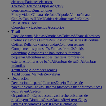
eléctricas
Patinetes eléctricos
Telefonía
Teléfonos fijos
Gadgets y
complementos
Smartphones
Foto y vídeo
Cámaras de fotos
Trípodes
Videocámaras
Cables
Cables HDMI
Cables de alimentación
Cables
USB
Cables Jack
Consolas y videojuegos
Accesorios
Textil
Ropa de cama
Mantas
Almohadas
Colchas
Sábanas
Nórdicos
Cortinas y estores
Estores
Visillos
Cortinas
Barras de cortina
Cojines
Relleno
Exterior
Fundas
Cojín con relleno
Complementos para sofás
Fundas de sofás
Plaids
Alfombras
Alfombras de habitación
Alfombras
pequeñas
Alfombras antideslizantes
Alfombras de
exterior
Alfombras de baño
Alfombras de salón
Alfombras
infantiles
Textil baño
Albornoces
Toallas
Textil cocina
Manteles
Servilletas
Decoración
Decoración de pared
Letreros
Espejos
Relojes de
pared
Tableros
Canvas
Cuadros pintados a mano
Marcos
Placas
decorativas
Cuadros
Organización
Cajas decorativas
Percheros
Burros de
ropa
Joyeros
Biombos
Cestas
Baúles
Revisteros
Cajas
Objetos decorativos
Velas
Faroles
Centros de