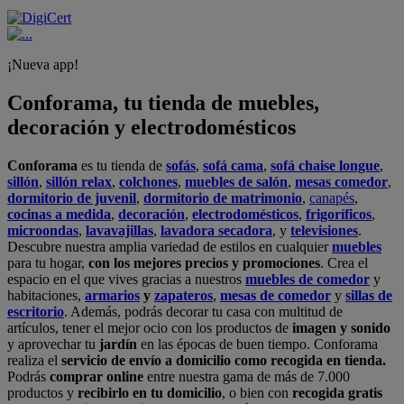
¡Nueva app!
Conforama, tu tienda de muebles,
decoración y electrodomésticos
Conforama
es tu tienda de
sofás
,
sofá cama
,
sofá chaise longue
,
sillón
,
sillón relax
,
colchones
,
muebles de salón
,
mesas comedor
,
dormitorio de juvenil
,
dormitorio de matrimonio
,
canapés
,
cocinas a medida
,
decoración
,
electrodomésticos
,
frigoríficos
,
microondas
,
lavavajillas
,
lavadora secadora
, y
televisiones
.
Descubre nuestra amplia variedad de estilos en cualquier
muebles
para tu hogar,
con los mejores precios y promociones
. Crea el
espacio en el que vives gracias a nuestros
muebles de comedor
y
habitaciones,
armarios
y
zapateros
,
mesas de comedor
y
sillas de
escritorio
. Además, podrás decorar tu casa con multitud de
artículos, tener el mejor ocio con los productos de
imagen y sonido
y aprovechar tu
jardín
en las épocas de buen tiempo. Conforama
realiza el
servicio de envío a domicilio como recogida en tienda.
Podrás
comprar online
entre nuestra gama de más de 7.000
productos y
recibirlo en tu domicilio
, o bien con
recogida gratis