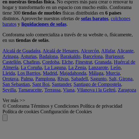
en nuestras tiendas física.
No esperes más para crear o renovar tu
hogar y transformarlo en un espacio con mucho estilo. Conforama
tiene 300
tiendas de muebles
físicas distribuidas en
6 países
distintos. Aproveche nuestras ofertas de
sofas baratos
,
colchones
baratos
y
liquidaciones de sofas
.
Conforama solo comercializa a través de su website o, físicamente,
en sus
tiendas de sofás
.
Alcalá de Guadaíra
,
Alcalá de Henares
,
Alcorcón
,
Alfafar
,
Alicante
,
Arinaga
,
Asturias
,
Badalona
,
Barakaldo
,
Barcelona
,
Burjassot
,
Castellón
,
Chafiras
,
Cordoba
,
Elche
,
Finestrat
,
Granada
,
Huércal de
Almería
,
La Coruña
,
La Laguna
,
La Zenia
,
Lanzarote
,
León
,
Lleida
,
Los Barrios
,
Madrid
,
Majadahonda
,
Málaga
,
Murcia
,
Orotava
,
Palma
,
Pamplona
,
Rivas
,
Sabadell
,
Sagunto
,
Salt, Girona
,
San Sebastian
,
Sant Boi
,
Santander
,
Santiago de Compostela
,
Sevilla
,
Tamaraceite
,
Terrassa
,
Viana
,
Vilanova i la Geltrú
,
Zaragoza
Ver más >>
© Conforama
Términos y Condiciones
Política de privacidad
Política de cookies
Configuración de Cookies