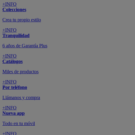
+INFO
Colecciones
Crea tu propio estilo
+INFO
Tranquilidad
6 años de Garantía Plus
+INFO
Catálogos
Miles de productos
+INFO
Por teléfono
Llámanos y compra
+INFO
Nueva app
Todo en tu móvil
+INFO