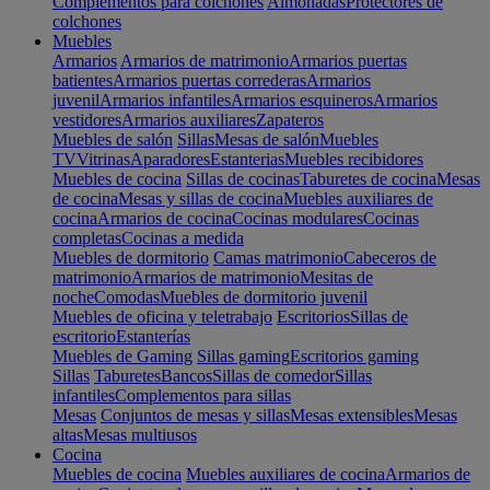
Complementos para colchones
Almohadas
Protectores de
colchones
Muebles
Armarios
Armarios de matrimonio
Armarios puertas
batientes
Armarios puertas correderas
Armarios
juvenil
Armarios infantiles
Armarios esquineros
Armarios
vestidores
Armarios auxiliares
Zapateros
Muebles de salón
Sillas
Mesas de salón
Muebles
TV
Vitrinas
Aparadores
Estanterias
Muebles recibidores
Muebles de cocina
Sillas de cocinas
Taburetes de cocina
Mesas
de cocina
Mesas y sillas de cocina
Muebles auxiliares de
cocina
Armarios de cocina
Cocinas modulares
Cocinas
completas
Cocinas a medida
Muebles de dormitorio
Camas matrimonio
Cabeceros de
matrimonio
Armarios de matrimonio
Mesitas de
noche
Comodas
Muebles de dormitorio juvenil
Muebles de oficina y teletrabajo
Escritorios
Sillas de
escritorio
Estanterías
Muebles de Gaming
Sillas gaming
Escritorios gaming
Sillas
Taburetes
Bancos
Sillas de comedor
Sillas
infantiles
Complementos para sillas
Mesas
Conjuntos de mesas y sillas
Mesas extensibles
Mesas
altas
Mesas multiusos
Cocina
Muebles de cocina
Muebles auxiliares de cocina
Armarios de