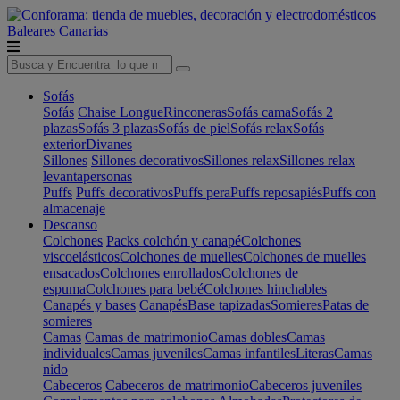
Baleares
Canarias
Sofás
Sofás
Chaise Longue
Rinconeras
Sofás cama
Sofás 2
plazas
Sofás 3 plazas
Sofás de piel
Sofás relax
Sofás
exterior
Divanes
Sillones
Sillones decorativos
Sillones relax
Sillones relax
levantapersonas
Puffs
Puffs decorativos
Puffs pera
Puffs reposapiés
Puffs con
almacenaje
Descanso
Colchones
Packs colchón y canapé
Colchones
viscoelásticos
Colchones de muelles
Colchones de muelles
ensacados
Colchones enrollados
Colchones de
espuma
Colchones para bebé
Colchones hinchables
Canapés y bases
Canapés
Base tapizadas
Somieres
Patas de
somieres
Camas
Camas de matrimonio
Camas dobles
Camas
individuales
Camas juveniles
Camas infantiles
Literas
Camas
nido
Cabeceros
Cabeceros de matrimonio
Cabeceros juveniles