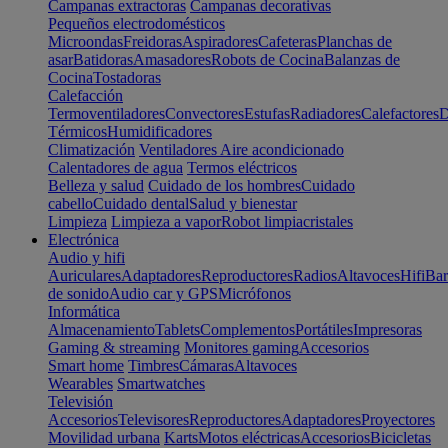
Campanas extractoras
Campanas decorativas
Pequeños electrodomésticos
Microondas
Freidoras
Aspiradores
Cafeteras
Planchas de
asar
Batidoras
Amasadores
Robots de Cocina
Balanzas de
Cocina
Tostadoras
Calefacción
Termoventiladores
Convectores
Estufas
Radiadores
Calefactores
D
Térmicos
Humidificadores
Climatización
Ventiladores
Aire acondicionado
Calentadores de agua
Termos eléctricos
Belleza y salud
Cuidado de los hombres
Cuidado
cabello
Cuidado dental
Salud y bienestar
Limpieza
Limpieza a vapor
Robot limpiacristales
Electrónica
Audio y hifi
Auriculares
Adaptadores
Reproductores
Radios
Altavoces
Hifi
Bar
de sonido
Audio car y GPS
Micrófonos
Informática
Almacenamiento
Tablets
Complementos
Portátiles
Impresoras
Gaming & streaming
Monitores gaming
Accesorios
Smart home
Timbres
Cámaras
Altavoces
Wearables
Smartwatches
Televisión
Accesorios
Televisores
Reproductores
Adaptadores
Proyectores
Movilidad urbana
Karts
Motos eléctricas
Accesorios
Bicicletas