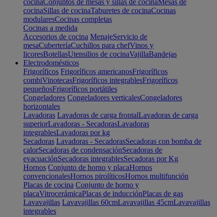
cocina
Conjuntos de mesas y sillas de cocina
Mesas de
cocina
Sillas de cocina
Taburetes de cocina
Cocinas
modulares
Cocinas completas
Cocinas a medida
Accesorios de cocina
Menaje
Servicio de
mesa
Cubertería
Cuchillos para chef
Vinos y
licores
Botellas
Utensilios de cocina
Vajilla
Bandejas
Electrodomésticos
Frigoríficos
Frigoríficos americanos
Frigoríficos
combi
Vinotecas
Frigoríficos integrables
Frigoríficos
pequeños
Frigoríficos portátiles
Congeladores
Congeladores verticales
Congeladores
horizontales
Lavadoras
Lavadoras de carga frontal
Lavadoras de carga
superior
Lavadoras - Secadoras
Lavadoras
integrables
Lavadoras por kg
Secadoras
Lavadoras - Secadoras
Secadoras con bomba de
calor
Secadoras de condensación
Secadoras de
evacuación
Secadoras integrables
Secadoras por Kg
Hornos
Conjunto de horno y placa
Hornos
convencionales
Hornos pirolíticos
Hornos multifunción
Placas de cocina
Conjunto de horno y
placa
Vitrocerámica
Placas de inducción
Placas de gas
Lavavajillas
Lavavajillas 60cm
Lavavajillas 45cm
Lavavajillas
integrables