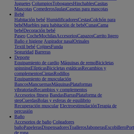
Juguetes
Columpios
Toboganes
Hinchables
Casitas
Mascotas
Comederos
Jaulas
Casetas para mascotas
Bebé
Habitación bebé
Humidificadores
Cestas
Colchón para
bebé
Muebles para habitación de bebé
Cunas
Cama
bebé
Decoración bebé
Paseo
Coche
Mochilas
Accesorios
Capazos
Carrito ligero
Baño e higiene
Aspirador nasal
Orinales
Textil bebé
Cojines
Funda
Seguridad
Barreras
Deporte
Equipamiento de cardio
Máquinas de remo
Bicicletas
spinning
Elípticas
Bicicletas estáticas
Recambios y
complementos
Cintas
Rodillos
Equipamiento de musculación
Bancos
Mancuernas
Máquinas
Plataformas
vibratorias
Recambios y complementos
Accesorios fitness
Bandas
Barras
Plataforma de
step
Cuerdas
Bolas y esferas de equilibrio
Recuperación muscular
Electroestimulación
Terapia de
percusión
Baño
Accesorios de baño
Colgadores
baño
Papeleras
Dispensadores
Toalleros
Jaboneras
Escobillero
Port
de ropa