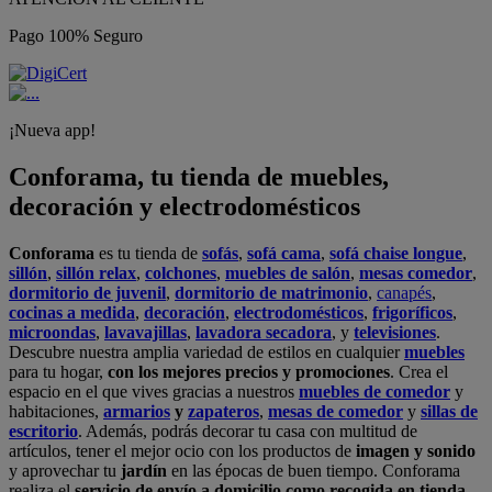
Pago 100% Seguro
¡Nueva app!
Conforama, tu tienda de muebles,
decoración y electrodomésticos
Conforama
es tu tienda de
sofás
,
sofá cama
,
sofá chaise longue
,
sillón
,
sillón relax
,
colchones
,
muebles de salón
,
mesas comedor
,
dormitorio de juvenil
,
dormitorio de matrimonio
,
canapés
,
cocinas a medida
,
decoración
,
electrodomésticos
,
frigoríficos
,
microondas
,
lavavajillas
,
lavadora secadora
, y
televisiones
.
Descubre nuestra amplia variedad de estilos en cualquier
muebles
para tu hogar,
con los mejores precios y promociones
. Crea el
espacio en el que vives gracias a nuestros
muebles de comedor
y
habitaciones,
armarios
y
zapateros
,
mesas de comedor
y
sillas de
escritorio
. Además, podrás decorar tu casa con multitud de
artículos, tener el mejor ocio con los productos de
imagen y sonido
y aprovechar tu
jardín
en las épocas de buen tiempo. Conforama
realiza el
servicio de envío a domicilio como recogida en tienda.