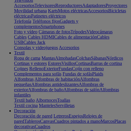
Televisión
Accesorios
Televisores
Reproductores
Adaptadores
Proyectores
Movilidad urbana
Karts
Motos eléctricas
Accesorios
Bicicletas
eléctricas
Patinetes eléctricos
Telefonía
Teléfonos fijos
Gadgets y
complementos
Smartphones
Foto y vídeo
Cámaras de fotos
Trípodes
Videocámaras
Cables
Cables HDMI
Cables de alimentación
Cables
USB
Cables Jack
Consolas y videojuegos
Accesorios
Textil
Ropa de cama
Mantas
Almohadas
Colchas
Sábanas
Nórdicos
Cortinas y estores
Estores
Visillos
Cortinas
Barras de cortina
Cojines
Relleno
Exterior
Fundas
Cojín con relleno
Complementos para sofás
Fundas de sofás
Plaids
Alfombras
Alfombras de habitación
Alfombras
pequeñas
Alfombras antideslizantes
Alfombras de
exterior
Alfombras de baño
Alfombras de salón
Alfombras
infantiles
Textil baño
Albornoces
Toallas
Textil cocina
Manteles
Servilletas
Decoración
Decoración de pared
Letreros
Espejos
Relojes de
pared
Tableros
Canvas
Cuadros pintados a mano
Marcos
Placas
decorativas
Cuadros