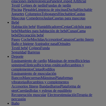
estaciones metereológicas
Paneles
Cesped Artificial
Textil
Cojines de jardín
Fundas de jardín
Piscina
Plegable
Limpieza de piscinas
Ducha
Hinchable
Juguetes
Columpios
Toboganes
Hinchables
Casitas
Mascotas
Comederos
Jaulas
Casetas para mascotas
Bebé
Habitación bebé
Humidificadores
Cestas
Colchón para
bebé
Muebles para habitación de bebé
Cunas
Cama
bebé
Decoración bebé
Paseo
Coche
Mochilas
Accesorios
Capazos
Carrito ligero
Baño e higiene
Aspirador nasal
Orinales
Textil bebé
Cojines
Funda
Seguridad
Barreras
Deporte
Equipamiento de cardio
Máquinas de remo
Bicicletas
spinning
Elípticas
Bicicletas estáticas
Recambios y
complementos
Cintas
Rodillos
Equipamiento de musculación
Bancos
Mancuernas
Máquinas
Plataformas
vibratorias
Recambios y complementos
Accesorios fitness
Bandas
Barras
Plataforma de
step
Cuerdas
Bolas y esferas de equilibrio
Recuperación muscular
Electroestimulación
Terapia de
percusión
Baño