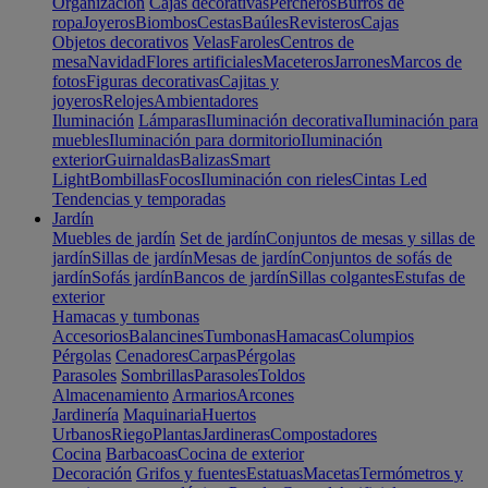
Organización
Cajas decorativas
Percheros
Burros de
ropa
Joyeros
Biombos
Cestas
Baúles
Revisteros
Cajas
Objetos decorativos
Velas
Faroles
Centros de
mesa
Navidad
Flores artificiales
Maceteros
Jarrones
Marcos de
fotos
Figuras decorativas
Cajitas y
joyeros
Relojes
Ambientadores
Iluminación
Lámparas
Iluminación decorativa
Iluminación para
muebles
Iluminación para dormitorio
Iluminación
exterior
Guirnaldas
Balizas
Smart
Light
Bombillas
Focos
Iluminación con rieles
Cintas Led
Tendencias y temporadas
Jardín
Muebles de jardín
Set de jardín
Conjuntos de mesas y sillas de
jardín
Sillas de jardín
Mesas de jardín
Conjuntos de sofás de
jardín
Sofás jardín
Bancos de jardín
Sillas colgantes
Estufas de
exterior
Hamacas y tumbonas
Accesorios
Balancines
Tumbonas
Hamacas
Columpios
Pérgolas
Cenadores
Carpas
Pérgolas
Parasoles
Sombrillas
Parasoles
Toldos
Almacenamiento
Armarios
Arcones
Jardinería
Maquinaria
Huertos
Urbanos
Riego
Plantas
Jardineras
Compostadores
Cocina
Barbacoas
Cocina de exterior
Decoración
Grifos y fuentes
Estatuas
Macetas
Termómetros y