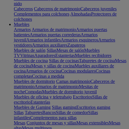
nido
Cabeceros
Cabeceros de matrimonio
Cabeceros juveniles
Complementos para colchones
Almohadas
Protectores de
colchones
Muebles
Armarios
Armarios de matrimonio
Armarios puertas
batientes
Armarios puertas correderas
Armarios
juvenil
Armarios infantiles
Armarios esquineros
Armarios
vestidores
Armarios auxiliares
Zapateros
Muebles de salón
Sillas
Mesas de salón
Muebles
TV
Vitrinas
Aparadores
Estanterias
Muebles recibidores
Muebles de cocina
Sillas de cocinas
Taburetes de cocina
Mesas
de cocina
Mesas y sillas de cocina
Muebles auxiliares de
cocina
Armarios de cocina
Cocinas modulares
Cocinas
completas
Cocinas a medida
Muebles de dormitorio
Camas matrimonio
Cabeceros de
matrimonio
Armarios de matrimonio
Mesitas de
noche
Comodas
Muebles de dormitorio juvenil
Muebles de oficina y teletrabajo
Escritorios
Sillas de
escritorio
Estanterías
Muebles de Gaming
Sillas gaming
Escritorios gaming
Sillas
Taburetes
Bancos
Sillas de comedor
Sillas
infantiles
Complementos para sillas
Mesas
Conjuntos de mesas y sillas
Mesas extensibles
Mesas
altas
Mesas multiusos