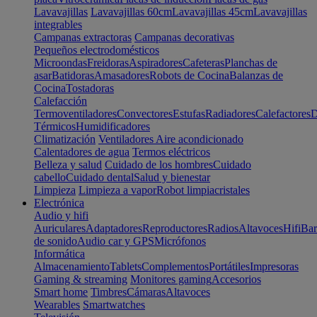
Lavavajillas
Lavavajillas 60cm
Lavavajillas 45cm
Lavavajillas
integrables
Campanas extractoras
Campanas decorativas
Pequeños electrodomésticos
Microondas
Freidoras
Aspiradores
Cafeteras
Planchas de
asar
Batidoras
Amasadores
Robots de Cocina
Balanzas de
Cocina
Tostadoras
Calefacción
Termoventiladores
Convectores
Estufas
Radiadores
Calefactores
D
Térmicos
Humidificadores
Climatización
Ventiladores
Aire acondicionado
Calentadores de agua
Termos eléctricos
Belleza y salud
Cuidado de los hombres
Cuidado
cabello
Cuidado dental
Salud y bienestar
Limpieza
Limpieza a vapor
Robot limpiacristales
Electrónica
Audio y hifi
Auriculares
Adaptadores
Reproductores
Radios
Altavoces
Hifi
Bar
de sonido
Audio car y GPS
Micrófonos
Informática
Almacenamiento
Tablets
Complementos
Portátiles
Impresoras
Gaming & streaming
Monitores gaming
Accesorios
Smart home
Timbres
Cámaras
Altavoces
Wearables
Smartwatches