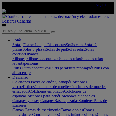
🔵Cambia tu electro con
-10% EXTRA
de descuento ☑️
AQUÍ
Baleares
Canarias
Sofás
Sofás
Chaise Longue
Rinconeras
Sofás cama
Sofás 2
plazas
Sofás 3 plazas
Sofás de piel
Sofás relax
Sofás
exterior
Divanes
Sillones
Sillones decorativos
Sillones relax
Sillones relax
levantapersonas
Puffs
Puffs decorativos
Puffs pera
Puffs reposapiés
Puffs con
almacenaje
Descanso
Colchones
Packs colchón y canapé
Colchones
viscoelásticos
Colchones de muelles
Colchones de muelles
ensacados
Colchones enrollados
Colchones de
espuma
Colchones para bebé
Colchones hinchables
Canapés y bases
Canapés
Base tapizadas
Somieres
Patas de
somieres
Camas
Camas de matrimonio
Camas dobles
Camas
individuales
Camas juveniles
Camas infantiles
Literas
Camas