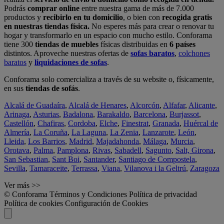
Podrás
comprar online
entre nuestra gama de más de 7.000
productos y
recibirlo en tu domicilio
, o bien con
recogida gratis
en nuestras tiendas física.
No esperes más para crear o renovar tu
hogar y transformarlo en un espacio con mucho estilo. Conforama
tiene 300
tiendas de muebles
físicas distribuidas en
6 países
distintos. Aproveche nuestras ofertas de
sofas baratos
,
colchones
baratos
y
liquidaciones de sofas
.
Conforama solo comercializa a través de su website o, físicamente,
en sus
tiendas de sofás
.
Alcalá de Guadaíra
,
Alcalá de Henares
,
Alcorcón
,
Alfafar
,
Alicante
,
Arinaga
,
Asturias
,
Badalona
,
Barakaldo
,
Barcelona
,
Burjassot
,
Castellón
,
Chafiras
,
Cordoba
,
Elche
,
Finestrat
,
Granada
,
Huércal de
Almería
,
La Coruña
,
La Laguna
,
La Zenia
,
Lanzarote
,
León
,
Lleida
,
Los Barrios
,
Madrid
,
Majadahonda
,
Málaga
,
Murcia
,
Orotava
,
Palma
,
Pamplona
,
Rivas
,
Sabadell
,
Sagunto
,
Salt, Girona
,
San Sebastian
,
Sant Boi
,
Santander
,
Santiago de Compostela
,
Sevilla
,
Tamaraceite
,
Terrassa
,
Viana
,
Vilanova i la Geltrú
,
Zaragoza
Ver más >>
© Conforama
Términos y Condiciones
Política de privacidad
Política de cookies
Configuración de Cookies