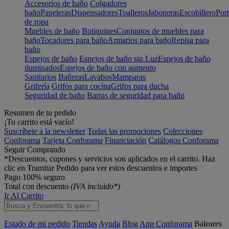
Accesorios de baño
Colgadores
baño
Papeleras
Dispensadores
Toalleros
Jaboneras
Escobillero
Port
de ropa
Muebles de baño
Botiquines
Conjuntos de muebles para
baño
Tocadores para baño
Armarios para baño
Repisa para
baño
Espejos de baño
Espejos de baño sin Luz
Espejos de baño
iluminados
Espejos de baño con aumento
Sanitarios
Bañeras
Lavabos
Mamparas
Grifería
Grifos para cocina
Grifos para ducha
Seguridad de baño
Barras de seguridad para baño
Resumen de tu pedido
¡Tu carrito está vacío!
Suscríbete a la newsletter
Todas las promociones
Colecciones
Conforama
Tarjeta Conforama
Financiación
Catálogos Conforama
Seguir Comprando
*Descuentos, cupones y servicios son aplicados en el carrito. Haz
clic en Tramitar Pedido para ver estos descuentos e importes
Pago 100% seguro
Total con descuento
(IVA incluido*)
Ir Al Carrito
Estado de mi pedido
Tiendas
Ayuda
Blog
App Conforama
Baleares