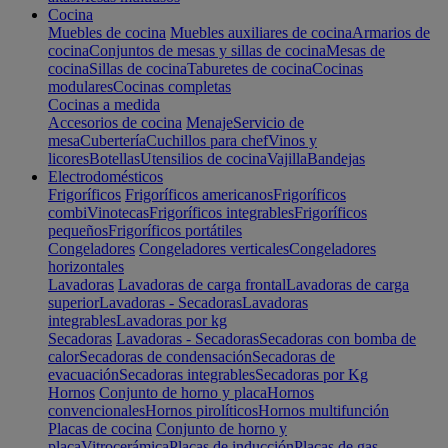
Cocina
Muebles de cocina
Muebles auxiliares de cocina
Armarios de
cocina
Conjuntos de mesas y sillas de cocina
Mesas de
cocina
Sillas de cocina
Taburetes de cocina
Cocinas
modulares
Cocinas completas
Cocinas a medida
Accesorios de cocina
Menaje
Servicio de
mesa
Cubertería
Cuchillos para chef
Vinos y
licores
Botellas
Utensilios de cocina
Vajilla
Bandejas
Electrodomésticos
Frigoríficos
Frigoríficos americanos
Frigoríficos
combi
Vinotecas
Frigoríficos integrables
Frigoríficos
pequeños
Frigoríficos portátiles
Congeladores
Congeladores verticales
Congeladores
horizontales
Lavadoras
Lavadoras de carga frontal
Lavadoras de carga
superior
Lavadoras - Secadoras
Lavadoras
integrables
Lavadoras por kg
Secadoras
Lavadoras - Secadoras
Secadoras con bomba de
calor
Secadoras de condensación
Secadoras de
evacuación
Secadoras integrables
Secadoras por Kg
Hornos
Conjunto de horno y placa
Hornos
convencionales
Hornos pirolíticos
Hornos multifunción
Placas de cocina
Conjunto de horno y
placa
Vitrocerámica
Placas de inducción
Placas de gas