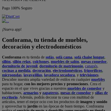
Pago 100% Seguro
¡Nueva app!
Conforama, tu tienda de muebles,
decoración y electrodomésticos
Conforama
es tu tienda de
sofás
,
sofá cama
,
sofá chaise longue
,
sillón
,
sillón relax
,
colchones
,
muebles de salón
,
mesas comedor
,
dormitorio de juvenil
,
dormitorio de matrimonio
,
canapés
,
cocinas a medida
,
decoración
,
electrodomésticos
,
frigoríficos
,
microondas
,
lavavajillas
,
lavadora secadora
, y
televisiones
.
Descubre nuestra amplia variedad de estilos en cualquier
muebles
para tu hogar,
con los mejores precios y promociones
. Crea el
espacio en el que vives gracias a nuestros
muebles de comedor
y
habitaciones,
armarios
y
zapateros
,
mesas de comedor
y
sillas de
escritorio
. Además, podrás decorar tu casa con multitud de
artículos, tener el mejor ocio con los productos de
imagen y sonido
y aprovechar tu
jardín
en las épocas de buen tiempo. Conforama
realiza el
servicio de envío a domicilio como recogida en tienda.