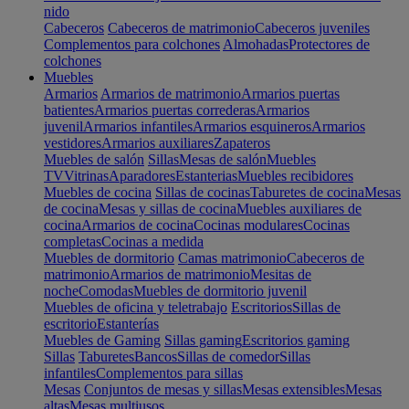
nido
Cabeceros
Cabeceros de matrimonio
Cabeceros juveniles
Complementos para colchones
Almohadas
Protectores de
colchones
Muebles
Armarios
Armarios de matrimonio
Armarios puertas
batientes
Armarios puertas correderas
Armarios
juvenil
Armarios infantiles
Armarios esquineros
Armarios
vestidores
Armarios auxiliares
Zapateros
Muebles de salón
Sillas
Mesas de salón
Muebles
TV
Vitrinas
Aparadores
Estanterias
Muebles recibidores
Muebles de cocina
Sillas de cocinas
Taburetes de cocina
Mesas
de cocina
Mesas y sillas de cocina
Muebles auxiliares de
cocina
Armarios de cocina
Cocinas modulares
Cocinas
completas
Cocinas a medida
Muebles de dormitorio
Camas matrimonio
Cabeceros de
matrimonio
Armarios de matrimonio
Mesitas de
noche
Comodas
Muebles de dormitorio juvenil
Muebles de oficina y teletrabajo
Escritorios
Sillas de
escritorio
Estanterías
Muebles de Gaming
Sillas gaming
Escritorios gaming
Sillas
Taburetes
Bancos
Sillas de comedor
Sillas
infantiles
Complementos para sillas
Mesas
Conjuntos de mesas y sillas
Mesas extensibles
Mesas
altas
Mesas multiusos