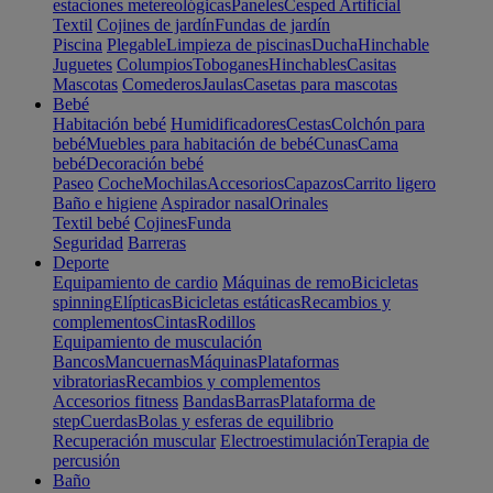
estaciones metereológicas
Paneles
Cesped Artificial
Textil
Cojines de jardín
Fundas de jardín
Piscina
Plegable
Limpieza de piscinas
Ducha
Hinchable
Juguetes
Columpios
Toboganes
Hinchables
Casitas
Mascotas
Comederos
Jaulas
Casetas para mascotas
Bebé
Habitación bebé
Humidificadores
Cestas
Colchón para
bebé
Muebles para habitación de bebé
Cunas
Cama
bebé
Decoración bebé
Paseo
Coche
Mochilas
Accesorios
Capazos
Carrito ligero
Baño e higiene
Aspirador nasal
Orinales
Textil bebé
Cojines
Funda
Seguridad
Barreras
Deporte
Equipamiento de cardio
Máquinas de remo
Bicicletas
spinning
Elípticas
Bicicletas estáticas
Recambios y
complementos
Cintas
Rodillos
Equipamiento de musculación
Bancos
Mancuernas
Máquinas
Plataformas
vibratorias
Recambios y complementos
Accesorios fitness
Bandas
Barras
Plataforma de
step
Cuerdas
Bolas y esferas de equilibrio
Recuperación muscular
Electroestimulación
Terapia de
percusión
Baño