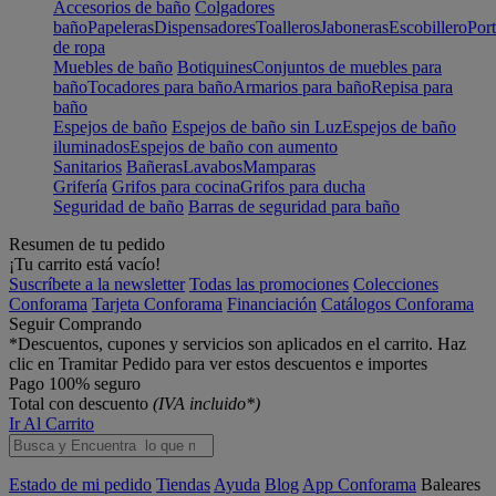
Accesorios de baño
Colgadores
baño
Papeleras
Dispensadores
Toalleros
Jaboneras
Escobillero
Port
de ropa
Muebles de baño
Botiquines
Conjuntos de muebles para
baño
Tocadores para baño
Armarios para baño
Repisa para
baño
Espejos de baño
Espejos de baño sin Luz
Espejos de baño
iluminados
Espejos de baño con aumento
Sanitarios
Bañeras
Lavabos
Mamparas
Grifería
Grifos para cocina
Grifos para ducha
Seguridad de baño
Barras de seguridad para baño
Resumen de tu pedido
¡Tu carrito está vacío!
Suscríbete a la newsletter
Todas las promociones
Colecciones
Conforama
Tarjeta Conforama
Financiación
Catálogos Conforama
Seguir Comprando
*Descuentos, cupones y servicios son aplicados en el carrito. Haz
clic en Tramitar Pedido para ver estos descuentos e importes
Pago 100% seguro
Total con descuento
(IVA incluido*)
Ir Al Carrito
Estado de mi pedido
Tiendas
Ayuda
Blog
App Conforama
Baleares