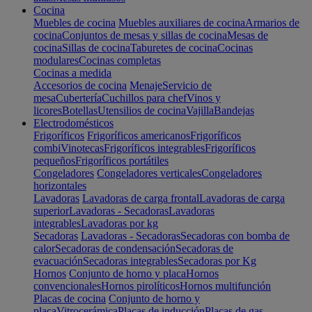
Cocina
Muebles de cocina
Muebles auxiliares de cocina
Armarios de
cocina
Conjuntos de mesas y sillas de cocina
Mesas de
cocina
Sillas de cocina
Taburetes de cocina
Cocinas
modulares
Cocinas completas
Cocinas a medida
Accesorios de cocina
Menaje
Servicio de
mesa
Cubertería
Cuchillos para chef
Vinos y
licores
Botellas
Utensilios de cocina
Vajilla
Bandejas
Electrodomésticos
Frigoríficos
Frigoríficos americanos
Frigoríficos
combi
Vinotecas
Frigoríficos integrables
Frigoríficos
pequeños
Frigoríficos portátiles
Congeladores
Congeladores verticales
Congeladores
horizontales
Lavadoras
Lavadoras de carga frontal
Lavadoras de carga
superior
Lavadoras - Secadoras
Lavadoras
integrables
Lavadoras por kg
Secadoras
Lavadoras - Secadoras
Secadoras con bomba de
calor
Secadoras de condensación
Secadoras de
evacuación
Secadoras integrables
Secadoras por Kg
Hornos
Conjunto de horno y placa
Hornos
convencionales
Hornos pirolíticos
Hornos multifunción
Placas de cocina
Conjunto de horno y
placa
Vitrocerámica
Placas de inducción
Placas de gas