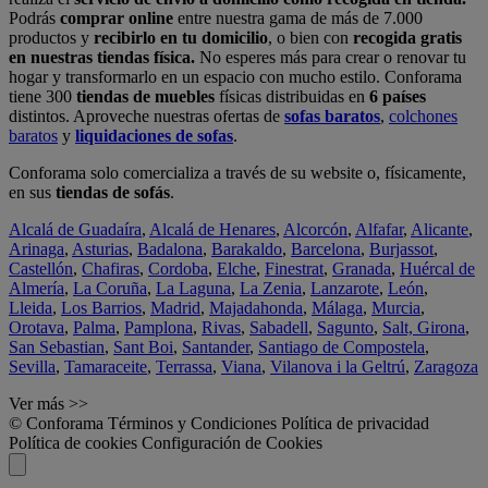
Podrás
comprar online
entre nuestra gama de más de 7.000
productos y
recibirlo en tu domicilio
, o bien con
recogida gratis
en nuestras tiendas física.
No esperes más para crear o renovar tu
hogar y transformarlo en un espacio con mucho estilo. Conforama
tiene 300
tiendas de muebles
físicas distribuidas en
6 países
distintos. Aproveche nuestras ofertas de
sofas baratos
,
colchones
baratos
y
liquidaciones de sofas
.
Conforama solo comercializa a través de su website o, físicamente,
en sus
tiendas de sofás
.
Alcalá de Guadaíra
,
Alcalá de Henares
,
Alcorcón
,
Alfafar
,
Alicante
,
Arinaga
,
Asturias
,
Badalona
,
Barakaldo
,
Barcelona
,
Burjassot
,
Castellón
,
Chafiras
,
Cordoba
,
Elche
,
Finestrat
,
Granada
,
Huércal de
Almería
,
La Coruña
,
La Laguna
,
La Zenia
,
Lanzarote
,
León
,
Lleida
,
Los Barrios
,
Madrid
,
Majadahonda
,
Málaga
,
Murcia
,
Orotava
,
Palma
,
Pamplona
,
Rivas
,
Sabadell
,
Sagunto
,
Salt, Girona
,
San Sebastian
,
Sant Boi
,
Santander
,
Santiago de Compostela
,
Sevilla
,
Tamaraceite
,
Terrassa
,
Viana
,
Vilanova i la Geltrú
,
Zaragoza
Ver más >>
© Conforama
Términos y Condiciones
Política de privacidad
Política de cookies
Configuración de Cookies