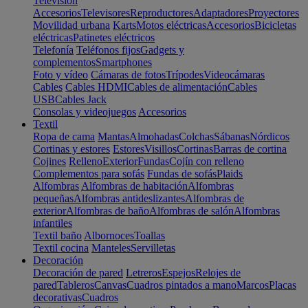
Televisión
Accesorios
Televisores
Reproductores
Adaptadores
Proyectores
Movilidad urbana
Karts
Motos eléctricas
Accesorios
Bicicletas
eléctricas
Patinetes eléctricos
Telefonía
Teléfonos fijos
Gadgets y
complementos
Smartphones
Foto y vídeo
Cámaras de fotos
Trípodes
Videocámaras
Cables
Cables HDMI
Cables de alimentación
Cables
USB
Cables Jack
Consolas y videojuegos
Accesorios
Textil
Ropa de cama
Mantas
Almohadas
Colchas
Sábanas
Nórdicos
Cortinas y estores
Estores
Visillos
Cortinas
Barras de cortina
Cojines
Relleno
Exterior
Fundas
Cojín con relleno
Complementos para sofás
Fundas de sofás
Plaids
Alfombras
Alfombras de habitación
Alfombras
pequeñas
Alfombras antideslizantes
Alfombras de
exterior
Alfombras de baño
Alfombras de salón
Alfombras
infantiles
Textil baño
Albornoces
Toallas
Textil cocina
Manteles
Servilletas
Decoración
Decoración de pared
Letreros
Espejos
Relojes de
pared
Tableros
Canvas
Cuadros pintados a mano
Marcos
Placas
decorativas
Cuadros