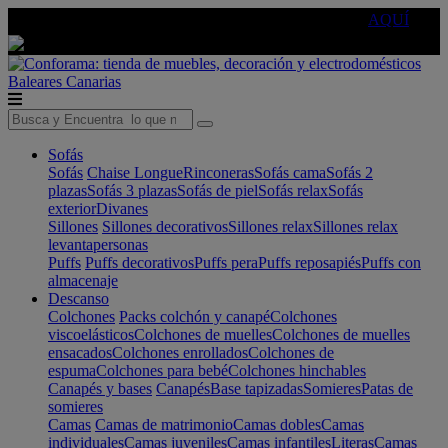
🔵Cambia tu electro con
-10% EXTRA
de descuento ☑️
AQUÍ
Baleares
Canarias
Sofás
Sofás
Chaise Longue
Rinconeras
Sofás cama
Sofás 2
plazas
Sofás 3 plazas
Sofás de piel
Sofás relax
Sofás
exterior
Divanes
Sillones
Sillones decorativos
Sillones relax
Sillones relax
levantapersonas
Puffs
Puffs decorativos
Puffs pera
Puffs reposapiés
Puffs con
almacenaje
Descanso
Colchones
Packs colchón y canapé
Colchones
viscoelásticos
Colchones de muelles
Colchones de muelles
ensacados
Colchones enrollados
Colchones de
espuma
Colchones para bebé
Colchones hinchables
Canapés y bases
Canapés
Base tapizadas
Somieres
Patas de
somieres
Camas
Camas de matrimonio
Camas dobles
Camas
individuales
Camas juveniles
Camas infantiles
Literas
Camas