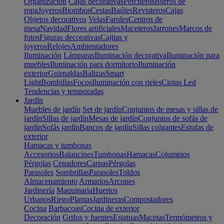
Organización
Cajas decorativas
Percheros
Burros de
ropa
Joyeros
Biombos
Cestas
Baúles
Revisteros
Cajas
Objetos decorativos
Velas
Faroles
Centros de
mesa
Navidad
Flores artificiales
Maceteros
Jarrones
Marcos de
fotos
Figuras decorativas
Cajitas y
joyeros
Relojes
Ambientadores
Iluminación
Lámparas
Iluminación decorativa
Iluminación para
muebles
Iluminación para dormitorio
Iluminación
exterior
Guirnaldas
Balizas
Smart
Light
Bombillas
Focos
Iluminación con rieles
Cintas Led
Tendencias y temporadas
Jardín
Muebles de jardín
Set de jardín
Conjuntos de mesas y sillas de
jardín
Sillas de jardín
Mesas de jardín
Conjuntos de sofás de
jardín
Sofás jardín
Bancos de jardín
Sillas colgantes
Estufas de
exterior
Hamacas y tumbonas
Accesorios
Balancines
Tumbonas
Hamacas
Columpios
Pérgolas
Cenadores
Carpas
Pérgolas
Parasoles
Sombrillas
Parasoles
Toldos
Almacenamiento
Armarios
Arcones
Jardinería
Maquinaria
Huertos
Urbanos
Riego
Plantas
Jardineras
Compostadores
Cocina
Barbacoas
Cocina de exterior
Decoración
Grifos y fuentes
Estatuas
Macetas
Termómetros y