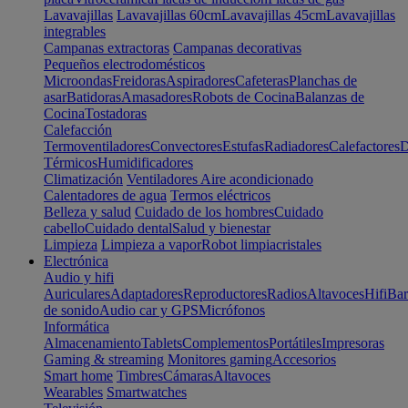
Lavavajillas
Lavavajillas 60cm
Lavavajillas 45cm
Lavavajillas
integrables
Campanas extractoras
Campanas decorativas
Pequeños electrodomésticos
Microondas
Freidoras
Aspiradores
Cafeteras
Planchas de
asar
Batidoras
Amasadores
Robots de Cocina
Balanzas de
Cocina
Tostadoras
Calefacción
Termoventiladores
Convectores
Estufas
Radiadores
Calefactores
D
Térmicos
Humidificadores
Climatización
Ventiladores
Aire acondicionado
Calentadores de agua
Termos eléctricos
Belleza y salud
Cuidado de los hombres
Cuidado
cabello
Cuidado dental
Salud y bienestar
Limpieza
Limpieza a vapor
Robot limpiacristales
Electrónica
Audio y hifi
Auriculares
Adaptadores
Reproductores
Radios
Altavoces
Hifi
Bar
de sonido
Audio car y GPS
Micrófonos
Informática
Almacenamiento
Tablets
Complementos
Portátiles
Impresoras
Gaming & streaming
Monitores gaming
Accesorios
Smart home
Timbres
Cámaras
Altavoces
Wearables
Smartwatches