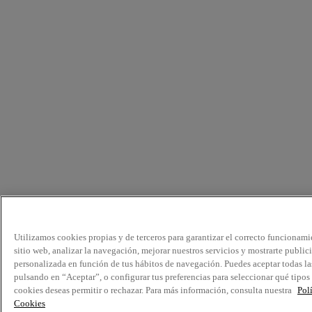
Utilizamos cookies propias y de terceros para garantizar el correcto funcionami
sitio web, analizar la navegación, mejorar nuestros servicios y mostrarte public
personalizada en función de tus hábitos de navegación. Puedes aceptar todas la
pulsando en “Aceptar”, o configurar tus preferencias para seleccionar qué tipos
cookies deseas permitir o rechazar. Para más información, consulta nuestra
Pol
Cookies