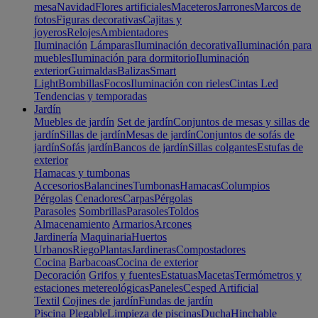
mesa
Navidad
Flores artificiales
Maceteros
Jarrones
Marcos de
fotos
Figuras decorativas
Cajitas y
joyeros
Relojes
Ambientadores
Iluminación
Lámparas
Iluminación decorativa
Iluminación para
muebles
Iluminación para dormitorio
Iluminación
exterior
Guirnaldas
Balizas
Smart
Light
Bombillas
Focos
Iluminación con rieles
Cintas Led
Tendencias y temporadas
Jardín
Muebles de jardín
Set de jardín
Conjuntos de mesas y sillas de
jardín
Sillas de jardín
Mesas de jardín
Conjuntos de sofás de
jardín
Sofás jardín
Bancos de jardín
Sillas colgantes
Estufas de
exterior
Hamacas y tumbonas
Accesorios
Balancines
Tumbonas
Hamacas
Columpios
Pérgolas
Cenadores
Carpas
Pérgolas
Parasoles
Sombrillas
Parasoles
Toldos
Almacenamiento
Armarios
Arcones
Jardinería
Maquinaria
Huertos
Urbanos
Riego
Plantas
Jardineras
Compostadores
Cocina
Barbacoas
Cocina de exterior
Decoración
Grifos y fuentes
Estatuas
Macetas
Termómetros y
estaciones metereológicas
Paneles
Cesped Artificial
Textil
Cojines de jardín
Fundas de jardín
Piscina
Plegable
Limpieza de piscinas
Ducha
Hinchable