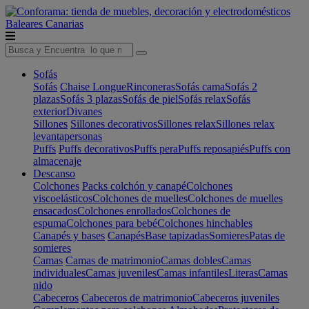
Baleares
Canarias
Sofás
Sofás
Chaise Longue
Rinconeras
Sofás cama
Sofás 2
plazas
Sofás 3 plazas
Sofás de piel
Sofás relax
Sofás
exterior
Divanes
Sillones
Sillones decorativos
Sillones relax
Sillones relax
levantapersonas
Puffs
Puffs decorativos
Puffs pera
Puffs reposapiés
Puffs con
almacenaje
Descanso
Colchones
Packs colchón y canapé
Colchones
viscoelásticos
Colchones de muelles
Colchones de muelles
ensacados
Colchones enrollados
Colchones de
espuma
Colchones para bebé
Colchones hinchables
Canapés y bases
Canapés
Base tapizadas
Somieres
Patas de
somieres
Camas
Camas de matrimonio
Camas dobles
Camas
individuales
Camas juveniles
Camas infantiles
Literas
Camas
nido
Cabeceros
Cabeceros de matrimonio
Cabeceros juveniles