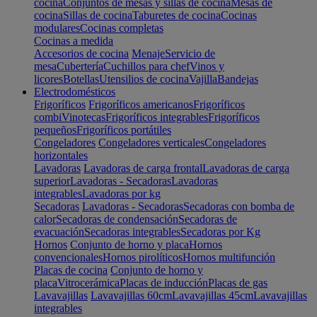
cocina
Conjuntos de mesas y sillas de cocina
Mesas de
cocina
Sillas de cocina
Taburetes de cocina
Cocinas
modulares
Cocinas completas
Cocinas a medida
Accesorios de cocina
Menaje
Servicio de
mesa
Cubertería
Cuchillos para chef
Vinos y
licores
Botellas
Utensilios de cocina
Vajilla
Bandejas
Electrodomésticos
Frigoríficos
Frigoríficos americanos
Frigoríficos
combi
Vinotecas
Frigoríficos integrables
Frigoríficos
pequeños
Frigoríficos portátiles
Congeladores
Congeladores verticales
Congeladores
horizontales
Lavadoras
Lavadoras de carga frontal
Lavadoras de carga
superior
Lavadoras - Secadoras
Lavadoras
integrables
Lavadoras por kg
Secadoras
Lavadoras - Secadoras
Secadoras con bomba de
calor
Secadoras de condensación
Secadoras de
evacuación
Secadoras integrables
Secadoras por Kg
Hornos
Conjunto de horno y placa
Hornos
convencionales
Hornos pirolíticos
Hornos multifunción
Placas de cocina
Conjunto de horno y
placa
Vitrocerámica
Placas de inducción
Placas de gas
Lavavajillas
Lavavajillas 60cm
Lavavajillas 45cm
Lavavajillas
integrables