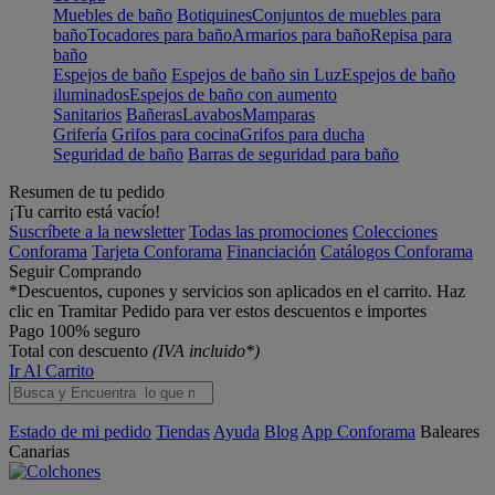
Muebles de baño
Botiquines
Conjuntos de muebles para
baño
Tocadores para baño
Armarios para baño
Repisa para
baño
Espejos de baño
Espejos de baño sin Luz
Espejos de baño
iluminados
Espejos de baño con aumento
Sanitarios
Bañeras
Lavabos
Mamparas
Grifería
Grifos para cocina
Grifos para ducha
Seguridad de baño
Barras de seguridad para baño
Resumen de tu pedido
¡Tu carrito está vacío!
Suscríbete a la newsletter
Todas las promociones
Colecciones
Conforama
Tarjeta Conforama
Financiación
Catálogos Conforama
Seguir Comprando
*Descuentos, cupones y servicios son aplicados en el carrito. Haz
clic en Tramitar Pedido para ver estos descuentos e importes
Pago 100% seguro
Total con descuento
(IVA incluido*)
Ir Al Carrito
Estado de mi pedido
Tiendas
Ayuda
Blog
App Conforama
Baleares
Canarias