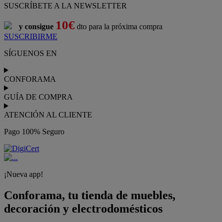
¡Nueva app!
Conforama, tu tienda de muebles,
decoración y electrodomésticos
Conforama
es tu tienda de
sofás
,
sofá cama
,
sofá chaise longue
,
sillón
,
sillón relax
,
colchones
,
muebles de salón
,
mesas comedor
,
dormitorio de juvenil
,
dormitorio de matrimonio
,
canapés
,
cocinas a medida
,
decoración
,
electrodomésticos
,
frigoríficos
,
microondas
,
lavavajillas
,
lavadora secadora
, y
televisiones
.
Descubre nuestra amplia variedad de estilos en cualquier
muebles
para tu hogar,
con los mejores precios y promociones
. Crea el
espacio en el que vives gracias a nuestros
muebles de comedor
y
habitaciones,
armarios
y
zapateros
,
mesas de comedor
y
sillas de
escritorio
. Además, podrás decorar tu casa con multitud de
artículos, tener el mejor ocio con los productos de
imagen y sonido
y aprovechar tu
jardín
en las épocas de buen tiempo. Conforama
realiza el
servicio de envío a domicilio como recogida en tienda.
Podrás
comprar online
entre nuestra gama de más de 7.000
productos y
recibirlo en tu domicilio
, o bien con
recogida gratis