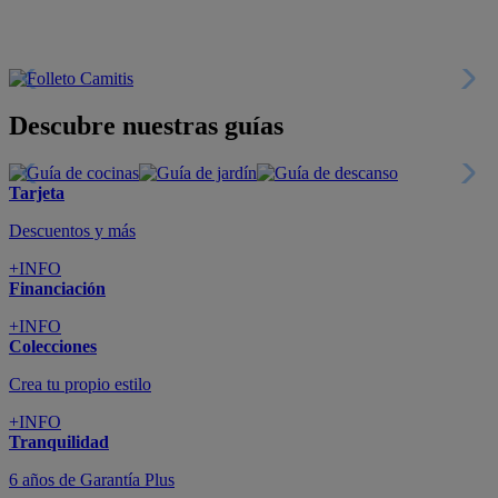
+INFO
Colecciones
Crea tu propio estilo
+INFO
Tranquilidad
6 años de Garantía Plus
+INFO
Catálogos
Miles de productos
+INFO
Por teléfono
Llámanos y compra
+INFO
Nueva app
Todo en tu móvil
+INFO