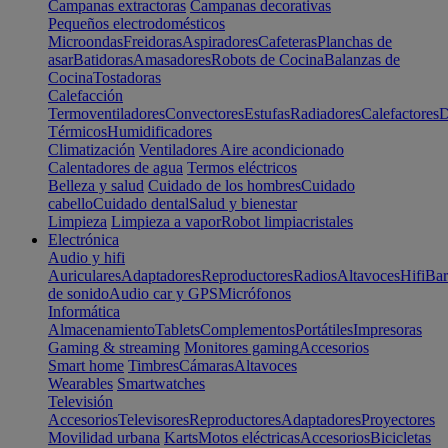
Campanas extractoras
Campanas decorativas
Pequeños electrodomésticos
Microondas
Freidoras
Aspiradores
Cafeteras
Planchas de
asar
Batidoras
Amasadores
Robots de Cocina
Balanzas de
Cocina
Tostadoras
Calefacción
Termoventiladores
Convectores
Estufas
Radiadores
Calefactores
D
Térmicos
Humidificadores
Climatización
Ventiladores
Aire acondicionado
Calentadores de agua
Termos eléctricos
Belleza y salud
Cuidado de los hombres
Cuidado
cabello
Cuidado dental
Salud y bienestar
Limpieza
Limpieza a vapor
Robot limpiacristales
Electrónica
Audio y hifi
Auriculares
Adaptadores
Reproductores
Radios
Altavoces
Hifi
Bar
de sonido
Audio car y GPS
Micrófonos
Informática
Almacenamiento
Tablets
Complementos
Portátiles
Impresoras
Gaming & streaming
Monitores gaming
Accesorios
Smart home
Timbres
Cámaras
Altavoces
Wearables
Smartwatches
Televisión
Accesorios
Televisores
Reproductores
Adaptadores
Proyectores
Movilidad urbana
Karts
Motos eléctricas
Accesorios
Bicicletas