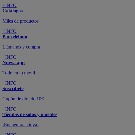
Suscríbete
Cupón de dto. de 10€
+INFO
Tiendas de sofás y muebles
¡Encuentra la tuya!
+INFO
Tu cuenta
Promociones exclusivas
+INFO
El blog
Busca tu inspiración
+INFO
Grandes marcas de muebles, sofás,
colchones y electrodomésticos