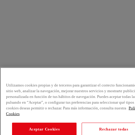
Utilizamos cookies propias y de terceros para garantizar el correcto funcionami
sitio web, analizar la navegación, mejorar nuestros servicios y mostrarte public
personalizada en función de tus hábitos de navegación. Puedes aceptar todas la
pulsando en “Aceptar”, o configurar tus preferencias para seleccionar qué tipos
cookies deseas permitir o rechazar. Para más información, consulta nuestra
Pol
Cookies
Aceptar Cookies
Rechazar todas