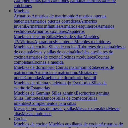
Complementos para colchones
Almohadas
Protectores de
colchones
Muebles
Armarios
Armarios de matrimonio
Armarios puertas
batientes
Armarios puertas correderas
Armarios
juvenil
Armarios infantiles
Armarios esquineros
Armarios
vestidores
Armarios auxiliares
Zapateros
Muebles de salón
Sillas
Mesas de salón
Muebles
TV
Vitrinas
Aparadores
Estanterias
Muebles recibidores
Muebles de cocina
Sillas de cocinas
Taburetes de cocina
Mesas
de cocina
Mesas y sillas de cocina
Muebles auxiliares de
cocina
Armarios de cocina
Cocinas modulares
Cocinas
completas
Cocinas a medida
Muebles de dormitorio
Camas matrimonio
Cabeceros de
matrimonio
Armarios de matrimonio
Mesitas de
noche
Comodas
Muebles de dormitorio juvenil
Muebles de oficina y teletrabajo
Escritorios
Sillas de
escritorio
Estanterías
Muebles de Gaming
Sillas gaming
Escritorios gaming
Sillas
Taburetes
Bancos
Sillas de comedor
Sillas
infantiles
Complementos para sillas
Mesas
Conjuntos de mesas y sillas
Mesas extensibles
Mesas
altas
Mesas multiusos
Cocina
Muebles de cocina
Muebles auxiliares de cocina
Armarios de