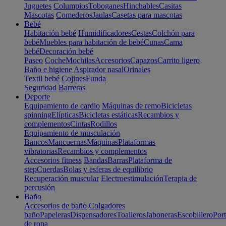
Juguetes
Columpios
Toboganes
Hinchables
Casitas
Mascotas
Comederos
Jaulas
Casetas para mascotas
Bebé
Habitación bebé
Humidificadores
Cestas
Colchón para
bebé
Muebles para habitación de bebé
Cunas
Cama
bebé
Decoración bebé
Paseo
Coche
Mochilas
Accesorios
Capazos
Carrito ligero
Baño e higiene
Aspirador nasal
Orinales
Textil bebé
Cojines
Funda
Seguridad
Barreras
Deporte
Equipamiento de cardio
Máquinas de remo
Bicicletas
spinning
Elípticas
Bicicletas estáticas
Recambios y
complementos
Cintas
Rodillos
Equipamiento de musculación
Bancos
Mancuernas
Máquinas
Plataformas
vibratorias
Recambios y complementos
Accesorios fitness
Bandas
Barras
Plataforma de
step
Cuerdas
Bolas y esferas de equilibrio
Recuperación muscular
Electroestimulación
Terapia de
percusión
Baño
Accesorios de baño
Colgadores
baño
Papeleras
Dispensadores
Toalleros
Jaboneras
Escobillero
Port
de ropa