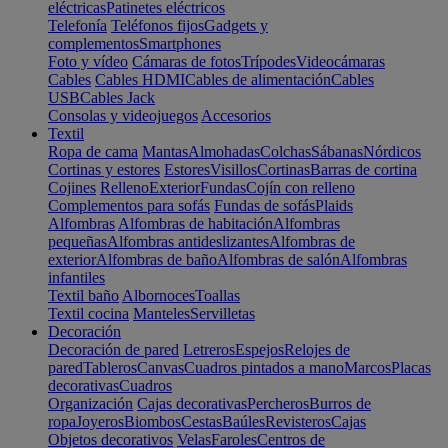
eléctricas
Patinetes eléctricos
Telefonía
Teléfonos fijos
Gadgets y
complementos
Smartphones
Foto y vídeo
Cámaras de fotos
Trípodes
Videocámaras
Cables
Cables HDMI
Cables de alimentación
Cables
USB
Cables Jack
Consolas y videojuegos
Accesorios
Textil
Ropa de cama
Mantas
Almohadas
Colchas
Sábanas
Nórdicos
Cortinas y estores
Estores
Visillos
Cortinas
Barras de cortina
Cojines
Relleno
Exterior
Fundas
Cojín con relleno
Complementos para sofás
Fundas de sofás
Plaids
Alfombras
Alfombras de habitación
Alfombras
pequeñas
Alfombras antideslizantes
Alfombras de
exterior
Alfombras de baño
Alfombras de salón
Alfombras
infantiles
Textil baño
Albornoces
Toallas
Textil cocina
Manteles
Servilletas
Decoración
Decoración de pared
Letreros
Espejos
Relojes de
pared
Tableros
Canvas
Cuadros pintados a mano
Marcos
Placas
decorativas
Cuadros
Organización
Cajas decorativas
Percheros
Burros de
ropa
Joyeros
Biombos
Cestas
Baúles
Revisteros
Cajas
Objetos decorativos
Velas
Faroles
Centros de