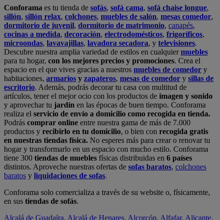
en nuestras tiendas física.
No esperes más para crear o renovar tu
hogar y transformarlo en un espacio con mucho estilo. Conforama
tiene 300
tiendas de muebles
físicas distribuidas en
6 países
distintos. Aproveche nuestras ofertas de
sofas baratos
,
colchones
baratos
y
liquidaciones de sofas
.
Conforama solo comercializa a través de su website o, físicamente,
en sus
tiendas de sofás
.
Alcalá de Guadaíra
,
Alcalá de Henares
,
Alcorcón
,
Alfafar
,
Alicante
,
Arinaga
,
Asturias
,
Badalona
,
Barakaldo
,
Barcelona
,
Burjassot
,
Castellón
,
Chafiras
,
Cordoba
,
Elche
,
Finestrat
,
Granada
,
Huércal de
Almería
,
La Coruña
,
La Laguna
,
La Zenia
,
Lanzarote
,
León
,
Lleida
,
Los Barrios
,
Madrid
,
Majadahonda
,
Málaga
,
Murcia
,
Orotava
,
Palma
,
Pamplona
,
Rivas
,
Sabadell
,
Sagunto
,
Salt, Girona
,
San Sebastian
,
Sant Boi
,
Santander
,
Santiago de Compostela
,
Sevilla
,
Tamaraceite
,
Terrassa
,
Viana
,
Vilanova i la Geltrú
,
Zaragoza
Ver más >>
© Conforama
Términos y Condiciones
Política de privacidad
Política de cookies
Configuración de Cookies