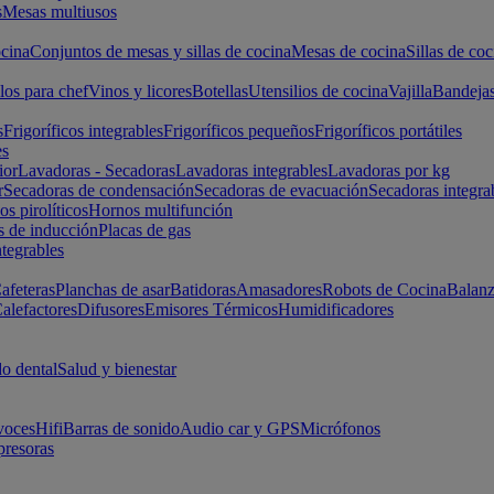
s
Mesas multiusos
cina
Conjuntos de mesas y sillas de cocina
Mesas de cocina
Sillas de coc
los para chef
Vinos y licores
Botellas
Utensilios de cocina
Vajilla
Bandeja
s
Frigoríficos integrables
Frigoríficos pequeños
Frigoríficos portátiles
es
ior
Lavadoras - Secadoras
Lavadoras integrables
Lavadoras por kg
r
Secadoras de condensación
Secadoras de evacuación
Secadoras integra
s pirolíticos
Hornos multifunción
s de inducción
Placas de gas
ntegrables
afeteras
Planchas de asar
Batidoras
Amasadores
Robots de Cocina
Balanz
alefactores
Difusores
Emisores Térmicos
Humidificadores
o dental
Salud y bienestar
voces
Hifi
Barras de sonido
Audio car y GPS
Micrófonos
presoras