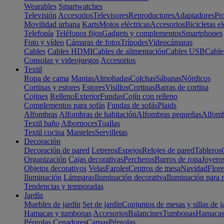
Wearables
Smartwatches
Televisión
Accesorios
Televisores
Reproductores
Adaptadores
Pr
Movilidad urbana
Karts
Motos eléctricas
Accesorios
Bicicletas el
Telefonía
Teléfonos fijos
Gadgets y complementos
Smartphones
Foto y vídeo
Cámaras de fotos
Trípodes
Videocámaras
Cables
Cables HDMI
Cables de alimentación
Cables USB
Cable
Consolas y videojuegos
Accesorios
Textil
Ropa de cama
Mantas
Almohadas
Colchas
Sábanas
Nórdicos
Cortinas y estores
Estores
Visillos
Cortinas
Barras de cortina
Cojines
Relleno
Exterior
Fundas
Cojín con relleno
Complementos para sofás
Fundas de sofás
Plaids
Alfombras
Alfombras de habitación
Alfombras pequeñas
Alfomb
Textil baño
Albornoces
Toallas
Textil cocina
Manteles
Servilletas
Decoración
Decoración de pared
Letreros
Espejos
Relojes de pared
Tableros
Organización
Cajas decorativas
Percheros
Burros de ropa
Joyero
Objetos decorativos
Velas
Faroles
Centros de mesa
Navidad
Flore
Iluminación
Lámparas
Iluminación decorativa
Iluminación para 
Tendencias y temporadas
Jardín
Muebles de jardín
Set de jardín
Conjuntos de mesas y sillas de j
Hamacas y tumbonas
Accesorios
Balancines
Tumbonas
Hamaca
Pérgolas
Cenadores
Carpas
Pérgolas