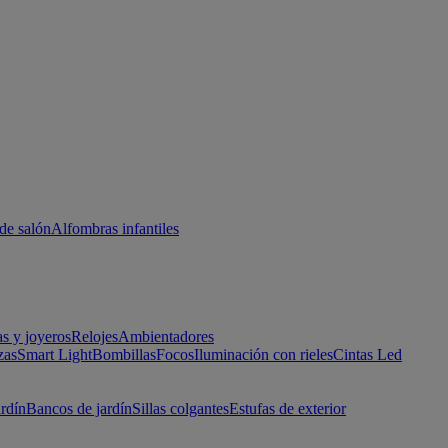
de salón
Alfombras infantiles
as y joyeros
Relojes
Ambientadores
zas
Smart Light
Bombillas
Focos
Iluminación con rieles
Cintas Led
ardín
Bancos de jardín
Sillas colgantes
Estufas de exterior