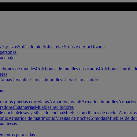
s 3 plazas
Sofás de piel
Sofás relax
Sofás exterior
Divanes
apersonas
macenaje
chones de muelles
Colchones de muelles ensacados
Colchones enrollad
eres
Camas juveniles
Camas infantiles
Literas
Camas nido
ones
marios puertas correderas
Armarios juvenil
Armarios infantiles
Armarios 
radores
Estanterias
Muebles recibidores
e cocina
Mesas y sillas de cocina
Muebles auxiliares de cocina
Armarios
onio
Armarios de matrimonio
Mesitas de noche
Comodas
Muebles de dor
tanterías
entos para sillas