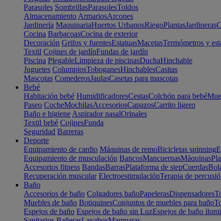
Parasoles
Sombrillas
Parasoles
Toldos
Almacenamiento
Armarios
Arcones
Jardinería
Maquinaria
Huertos Urbanos
Riego
Plantas
Jardineras
C
Cocina
Barbacoas
Cocina de exterior
Decoración
Grifos y fuentes
Estatuas
Macetas
Termómetros y est
Textil
Cojines de jardín
Fundas de jardín
Piscina
Plegable
Limpieza de piscinas
Ducha
Hinchable
Juguetes
Columpios
Toboganes
Hinchables
Casitas
Mascotas
Comederos
Jaulas
Casetas para mascotas
Bebé
Habitación bebé
Humidificadores
Cestas
Colchón para bebé
Mueb
Paseo
Coche
Mochilas
Accesorios
Capazos
Carrito ligero
Baño e higiene
Aspirador nasal
Orinales
Textil bebé
Cojines
Funda
Seguridad
Barreras
Deporte
Equipamiento de cardio
Máquinas de remo
Bicicletas spinning
E
Equipamiento de musculación
Bancos
Mancuernas
Máquinas
Pla
Accesorios fitness
Bandas
Barras
Plataforma de step
Cuerdas
Bola
Recuperación muscular
Electroestimulación
Terapia de percusi
Baño
Accesorios de baño
Colgadores baño
Papeleras
Dispensadores
To
Muebles de baño
Botiquines
Conjuntos de muebles para baño
To
Espejos de baño
Espejos de baño sin Luz
Espejos de baño ilum
Sanitarios
Bañeras
Lavabos
Mamparas