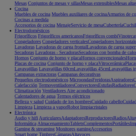
Mesas
Conjuntos de mesas y sillas
Mesas extensibles
Mesas alta
Cocina
Muebles de cocina
Muebles auxiliares de cocina
Armarios de co
Cocinas a medida
Accesorios de cocina
Menaje
Servicio de mesa
Cubertería
Cuchil
Electrodomésticos
Frigoríficos
Frigoríficos americanos
Frigoríficos combi
Vinoteca
Congeladores
Congeladores verticales
Congeladores horizontal
Lavadoras
Lavadoras de carga frontal
Lavadoras de carga super
Secadoras
Lavadoras - Secadoras
Secadoras con bomba de calo
Hornos
Conjunto de horno y placa
Hornos convencionales
Horno
Placas de cocina
Conjunto de horno y placa
Vitrocerámica
Placa
Lavavajillas
Lavavajillas 60cm
Lavavajillas 45cm
Lavavajillas i
Campanas extractoras
Campanas decorativas
Pequeños electrodomésticos
Microondas
Freidoras
Aspiradores
C
Calefacción
Termoventiladores
Convectores
Estufas
Radiadores
C
Climatización
Ventiladores
Aire acondicionado
Calentadores de agua
Termos eléctricos
Belleza y salud
Cuidado de los hombres
Cuidado cabello
Cuidad
Limpieza
Limpieza a vapor
Robot limpiacristales
Electrónica
Audio y hifi
Auriculares
Adaptadores
Reproductores
Radios
Alta
Informática
Almacenamiento
Tablets
Complementos
Portátiles
Im
Gaming & streaming
Monitores gaming
Accesorios
Smart home
Timbres
Cámaras
Altavoces