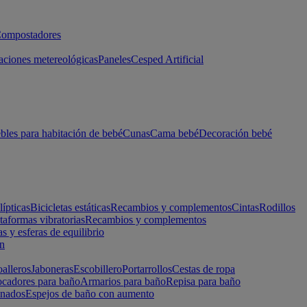
ompostadores
aciones metereológicas
Paneles
Cesped Artificial
les para habitación de bebé
Cunas
Cama bebé
Decoración bebé
lípticas
Bicicletas estáticas
Recambios y complementos
Cintas
Rodillos
taformas vibratorias
Recambios y complementos
s y esferas de equilibrio
ón
alleros
Jaboneras
Escobillero
Portarrollos
Cestas de ropa
cadores para baño
Armarios para baño
Repisa para baño
inados
Espejos de baño con aumento