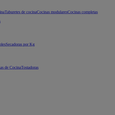
ina
Taburetes de cocina
Cocinas modulares
Cocinas completas
s
bles
Secadoras por Kg
as de Cocina
Tostadoras