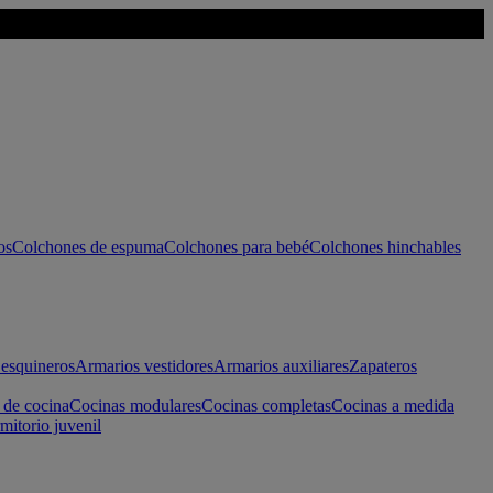
os
Colchones de espuma
Colchones para bebé
Colchones hinchables
esquineros
Armarios vestidores
Armarios auxiliares
Zapateros
 de cocina
Cocinas modulares
Cocinas completas
Cocinas a medida
mitorio juvenil