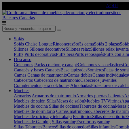
🔵Cambia tu electro con
-10% EXTRA
de descuento ☑️
AQUÍ
Baleares
Canarias
Sofás
Sofás
Chaise Longue
Rinconeras
Sofás cama
Sofás 2 plazas
Sofá
Sillones
Sillones decorativos
Sillones relax
Sillones relax levant
Puffs
Puffs decorativos
Puffs pera
Puffs reposapiés
Puffs con al
Descanso
Colchones
Packs colchón y canapé
Colchones viscoelásticos
Col
Canapés y bases
Canapés
Base tapizadas
Somieres
Patas de somi
Camas
Camas de matrimonio
Camas dobles
Camas individuales
Cabeceros
Cabeceros de matrimonio
Cabeceros juveniles
Complementos para colchones
Almohadas
Protectores de colch
Muebles
Armarios
Armarios de matrimonio
Armarios puertas batientes
Ar
Muebles de salón
Sillas
Mesas de salón
Muebles TV
Vitrinas
Apa
Muebles de cocina
Sillas de cocinas
Taburetes de cocina
Mesas d
Muebles de dormitorio
Camas matrimonio
Cabeceros de matrim
Muebles de oficina y teletrabajo
Escritorios
Sillas de escritorio
Es
Muebles de Gaming
Sillas gaming
Escritorios gaming
Sillas
Taburetes
Bancos
Sillas de comedor
Sillas infantiles
Complem