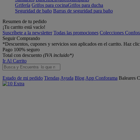
Grifería
Grifos para cocina
Grifos para ducha
Seguridad de baño
Barras de seguridad para baño
Resumen de tu pedido
¡Tu carrito está vacío!
Suscríbete a la newsletter
Todas las promociones
Colecciones Confo
Seguir Comprando
*Descuentos, cupones y servicios son aplicados en el carrito. Haz cli
Pago 100% seguro
Total con descuento
(IVA incluido*)
Ir Al Carrito
Estado de mi pedido
Tiendas
Ayuda
Blog
App Conforama
Baleares
C