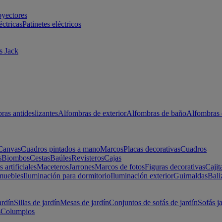
oyectores
éctricas
Patinetes eléctricos
s Jack
ras antideslizantes
Alfombras de exterior
Alfombras de baño
Alfombras 
Canvas
Cuadros pintados a mano
Marcos
Placas decorativas
Cuadros
s
Biombos
Cestas
Baúles
Revisteros
Cajas
s artificiales
Maceteros
Jarrones
Marcos de fotos
Figuras decorativas
Cajit
muebles
Iluminación para dormitorio
Iluminación exterior
Guirnaldas
Bali
ardín
Sillas de jardín
Mesas de jardín
Conjuntos de sofás de jardín
Sofás j
s
Columpios