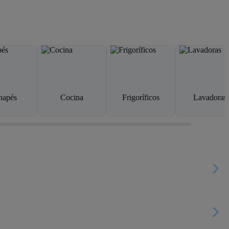
napés
Cocina
Frigoríficos
Lavadoras