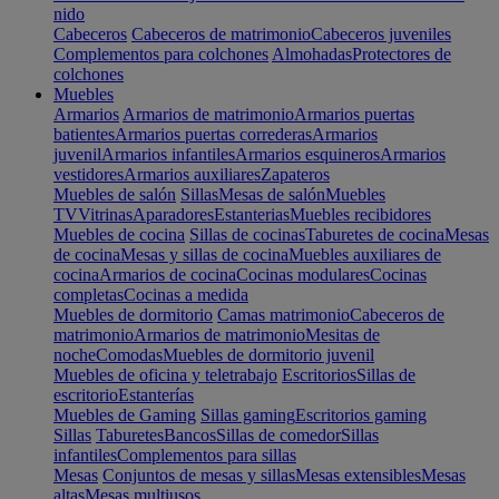
nido
Cabeceros
Cabeceros de matrimonio
Cabeceros juveniles
Complementos para colchones
Almohadas
Protectores de
colchones
Muebles
Armarios
Armarios de matrimonio
Armarios puertas
batientes
Armarios puertas correderas
Armarios
juvenil
Armarios infantiles
Armarios esquineros
Armarios
vestidores
Armarios auxiliares
Zapateros
Muebles de salón
Sillas
Mesas de salón
Muebles
TV
Vitrinas
Aparadores
Estanterias
Muebles recibidores
Muebles de cocina
Sillas de cocinas
Taburetes de cocina
Mesas
de cocina
Mesas y sillas de cocina
Muebles auxiliares de
cocina
Armarios de cocina
Cocinas modulares
Cocinas
completas
Cocinas a medida
Muebles de dormitorio
Camas matrimonio
Cabeceros de
matrimonio
Armarios de matrimonio
Mesitas de
noche
Comodas
Muebles de dormitorio juvenil
Muebles de oficina y teletrabajo
Escritorios
Sillas de
escritorio
Estanterías
Muebles de Gaming
Sillas gaming
Escritorios gaming
Sillas
Taburetes
Bancos
Sillas de comedor
Sillas
infantiles
Complementos para sillas
Mesas
Conjuntos de mesas y sillas
Mesas extensibles
Mesas
altas
Mesas multiusos