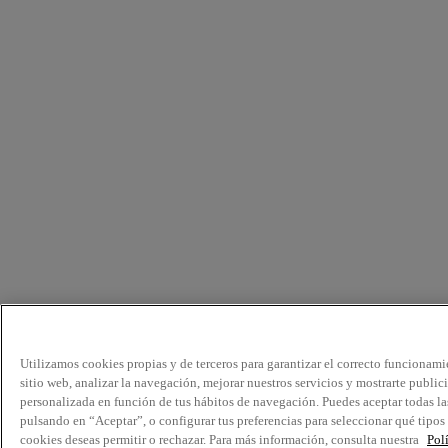
Utilizamos cookies propias y de terceros para garantizar el correcto funcionami
sitio web, analizar la navegación, mejorar nuestros servicios y mostrarte public
personalizada en función de tus hábitos de navegación. Puedes aceptar todas la
pulsando en “Aceptar”, o configurar tus preferencias para seleccionar qué tipos
cookies deseas permitir o rechazar. Para más información, consulta nuestra
Pol