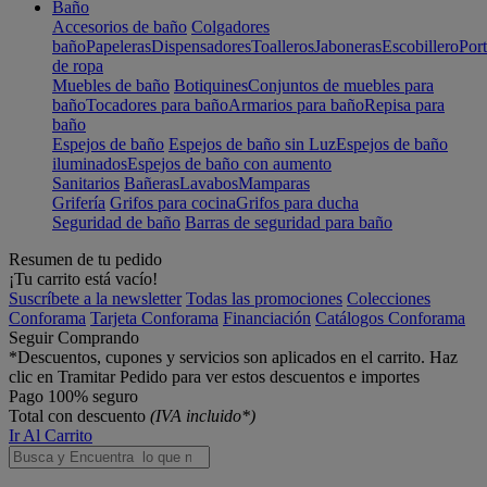
Baño
Accesorios de baño
Colgadores
baño
Papeleras
Dispensadores
Toalleros
Jaboneras
Escobillero
Port
de ropa
Muebles de baño
Botiquines
Conjuntos de muebles para
baño
Tocadores para baño
Armarios para baño
Repisa para
baño
Espejos de baño
Espejos de baño sin Luz
Espejos de baño
iluminados
Espejos de baño con aumento
Sanitarios
Bañeras
Lavabos
Mamparas
Grifería
Grifos para cocina
Grifos para ducha
Seguridad de baño
Barras de seguridad para baño
Resumen de tu pedido
¡Tu carrito está vacío!
Suscríbete a la newsletter
Todas las promociones
Colecciones
Conforama
Tarjeta Conforama
Financiación
Catálogos Conforama
Seguir Comprando
*Descuentos, cupones y servicios son aplicados en el carrito. Haz
clic en Tramitar Pedido para ver estos descuentos e importes
Pago 100% seguro
Total con descuento
(IVA incluido*)
Ir Al Carrito