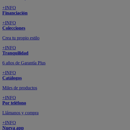
+INFO
Financiación
+INFO
Colecciones
Crea tu propio estilo
+INFO
Tranquilidad
6 años de Garantía Plus
+INFO
Catálogos
Miles de productos
+INFO
Por teléfono
Llámanos y compra
+INFO
Nueva app