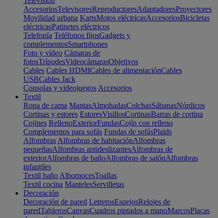
Televisión
Accesorios
Televisores
Reproductores
Adaptadores
Proyectores
Movilidad urbana
Karts
Motos eléctricas
Accesorios
Bicicletas
eléctricas
Patinetes eléctricos
Telefonía
Teléfonos fijos
Gadgets y
complementos
Smartphones
Foto y vídeo
Cámaras de
fotos
Trípodes
Videocámaras
Objetivos
Cables
Cables HDMI
Cables de alimentación
Cables
USB
Cables Jack
Consolas y videojuegos
Accesorios
Textil
Ropa de cama
Mantas
Almohadas
Colchas
Sábanas
Nórdicos
Cortinas y estores
Estores
Visillos
Cortinas
Barras de cortina
Cojines
Relleno
Exterior
Fundas
Cojín con relleno
Complementos para sofás
Fundas de sofás
Plaids
Alfombras
Alfombras de habitación
Alfombras
pequeñas
Alfombras antideslizantes
Alfombras de
exterior
Alfombras de baño
Alfombras de salón
Alfombras
infantiles
Textil baño
Albornoces
Toallas
Textil cocina
Manteles
Servilletas
Decoración
Decoración de pared
Letreros
Espejos
Relojes de
pared
Tableros
Canvas
Cuadros pintados a mano
Marcos
Placas