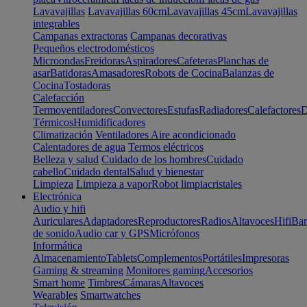
Lavavajillas
Lavavajillas 60cm
Lavavajillas 45cm
Lavavajillas
integrables
Campanas extractoras
Campanas decorativas
Pequeños electrodomésticos
Microondas
Freidoras
Aspiradores
Cafeteras
Planchas de
asar
Batidoras
Amasadores
Robots de Cocina
Balanzas de
Cocina
Tostadoras
Calefacción
Termoventiladores
Convectores
Estufas
Radiadores
Calefactores
D
Térmicos
Humidificadores
Climatización
Ventiladores
Aire acondicionado
Calentadores de agua
Termos eléctricos
Belleza y salud
Cuidado de los hombres
Cuidado
cabello
Cuidado dental
Salud y bienestar
Limpieza
Limpieza a vapor
Robot limpiacristales
Electrónica
Audio y hifi
Auriculares
Adaptadores
Reproductores
Radios
Altavoces
Hifi
Bar
de sonido
Audio car y GPS
Micrófonos
Informática
Almacenamiento
Tablets
Complementos
Portátiles
Impresoras
Gaming & streaming
Monitores gaming
Accesorios
Smart home
Timbres
Cámaras
Altavoces
Wearables
Smartwatches