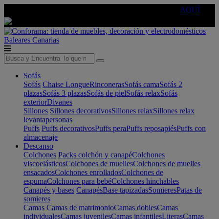
🔵Cambia tu electro con
-10% EXTRA
de descuento ☑️
AQUÍ
Baleares
Canarias
Sofás
Sofás
Chaise Longue
Rinconeras
Sofás cama
Sofás 2
plazas
Sofás 3 plazas
Sofás de piel
Sofás relax
Sofás
exterior
Divanes
Sillones
Sillones decorativos
Sillones relax
Sillones relax
levantapersonas
Puffs
Puffs decorativos
Puffs pera
Puffs reposapiés
Puffs con
almacenaje
Descanso
Colchones
Packs colchón y canapé
Colchones
viscoelásticos
Colchones de muelles
Colchones de muelles
ensacados
Colchones enrollados
Colchones de
espuma
Colchones para bebé
Colchones hinchables
Canapés y bases
Canapés
Base tapizadas
Somieres
Patas de
somieres
Camas
Camas de matrimonio
Camas dobles
Camas
individuales
Camas juveniles
Camas infantiles
Literas
Camas