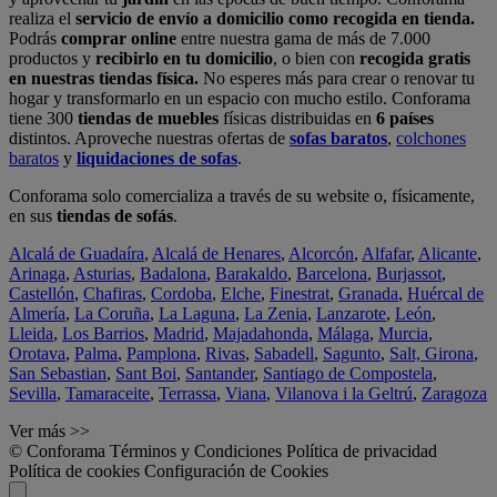
realiza el
servicio de envío a domicilio como recogida en tienda.
Podrás
comprar online
entre nuestra gama de más de 7.000
productos y
recibirlo en tu domicilio
, o bien con
recogida gratis
en nuestras tiendas física.
No esperes más para crear o renovar tu
hogar y transformarlo en un espacio con mucho estilo. Conforama
tiene 300
tiendas de muebles
físicas distribuidas en
6 países
distintos. Aproveche nuestras ofertas de
sofas baratos
,
colchones
baratos
y
liquidaciones de sofas
.
Conforama solo comercializa a través de su website o, físicamente,
en sus
tiendas de sofás
.
Alcalá de Guadaíra
,
Alcalá de Henares
,
Alcorcón
,
Alfafar
,
Alicante
,
Arinaga
,
Asturias
,
Badalona
,
Barakaldo
,
Barcelona
,
Burjassot
,
Castellón
,
Chafiras
,
Cordoba
,
Elche
,
Finestrat
,
Granada
,
Huércal de
Almería
,
La Coruña
,
La Laguna
,
La Zenia
,
Lanzarote
,
León
,
Lleida
,
Los Barrios
,
Madrid
,
Majadahonda
,
Málaga
,
Murcia
,
Orotava
,
Palma
,
Pamplona
,
Rivas
,
Sabadell
,
Sagunto
,
Salt, Girona
,
San Sebastian
,
Sant Boi
,
Santander
,
Santiago de Compostela
,
Sevilla
,
Tamaraceite
,
Terrassa
,
Viana
,
Vilanova i la Geltrú
,
Zaragoza
Ver más >>
© Conforama
Términos y Condiciones
Política de privacidad
Política de cookies
Configuración de Cookies