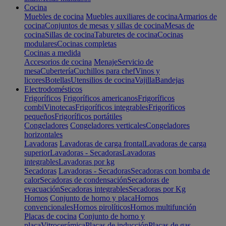
Cocina
Muebles de cocina
Muebles auxiliares de cocina
Armarios de
cocina
Conjuntos de mesas y sillas de cocina
Mesas de
cocina
Sillas de cocina
Taburetes de cocina
Cocinas
modulares
Cocinas completas
Cocinas a medida
Accesorios de cocina
Menaje
Servicio de
mesa
Cubertería
Cuchillos para chef
Vinos y
licores
Botellas
Utensilios de cocina
Vajilla
Bandejas
Electrodomésticos
Frigoríficos
Frigoríficos americanos
Frigoríficos
combi
Vinotecas
Frigoríficos integrables
Frigoríficos
pequeños
Frigoríficos portátiles
Congeladores
Congeladores verticales
Congeladores
horizontales
Lavadoras
Lavadoras de carga frontal
Lavadoras de carga
superior
Lavadoras - Secadoras
Lavadoras
integrables
Lavadoras por kg
Secadoras
Lavadoras - Secadoras
Secadoras con bomba de
calor
Secadoras de condensación
Secadoras de
evacuación
Secadoras integrables
Secadoras por Kg
Hornos
Conjunto de horno y placa
Hornos
convencionales
Hornos pirolíticos
Hornos multifunción
Placas de cocina
Conjunto de horno y
placa
Vitrocerámica
Placas de inducción
Placas de gas