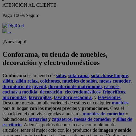
ATENCIÓN AL CLIENTE
Pago 100% Seguro
¡Nueva app!
Conforama, tu tienda de muebles,
decoración y electrodomésticos
Conforama
es tu tienda de
sofás
,
sofá cama
,
sofá chaise longue
,
sillón
,
sillón relax
,
colchones
,
muebles de salón
,
mesas comedor
,
dormitorio de juvenil
,
dormitorio de matrimonio
,
canapés
,
cocinas a medida
,
decoración
,
electrodomésticos
,
frigoríficos
,
microondas
,
lavavajillas
,
lavadora secadora
, y
televisiones
.
Descubre nuestra amplia variedad de estilos en cualquier
muebles
para tu hogar,
con los mejores precios y promociones
. Crea el
espacio en el que vives gracias a nuestros
muebles de comedor
y
habitaciones,
armarios
y
zapateros
,
mesas de comedor
y
sillas de
escritorio
. Además, podrás decorar tu casa con multitud de
artículos, tener el mejor ocio con los productos de
imagen y sonido
y aprovechar tu
jardín
en las épocas de buen tiempo. Conforama