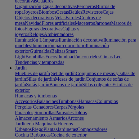
decorativas
Cuadros
Organización
Cajas decorativas
Percheros
Burros de
ropa
Joyeros
Biombos
Cestas
Baúles
Revisteros
Cajas
Objetos decorativos
Velas
Faroles
Centros de
mesa
Navidad
Flores artificiales
Maceteros
Jarrones
Marcos de
fotos
Figuras decorativas
Cajitas y
joyeros
Relojes
Ambientadores
Iluminación
Lámparas
Iluminación decorativa
Iluminación para
muebles
Iluminación para dormitorio
Iluminación
exterior
Guirnaldas
Balizas
Smart
Light
Bombillas
Focos
Iluminación con rieles
Cintas Led
Tendencias y temporadas
Jardín
Muebles de jardín
Set de jardín
Conjuntos de mesas y sillas de
jardín
Sillas de jardín
Mesas de jardín
Conjuntos de sofás de
jardín
Sofás jardín
Bancos de jardín
Sillas colgantes
Estufas de
exterior
Hamacas y tumbonas
Accesorios
Balancines
Tumbonas
Hamacas
Columpios
Pérgolas
Cenadores
Carpas
Pérgolas
Parasoles
Sombrillas
Parasoles
Toldos
Almacenamiento
Armarios
Arcones
Jardinería
Maquinaria
Huertos
Urbanos
Riego
Plantas
Jardineras
Compostadores
Cocina
Barbacoas
Cocina de exterior