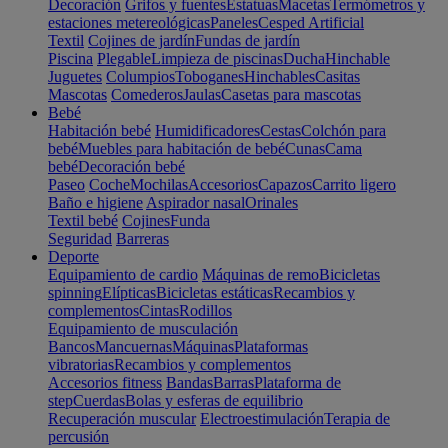
Decoración
Grifos y fuentes
Estatuas
Macetas
Termómetros y
estaciones metereológicas
Paneles
Cesped Artificial
Textil
Cojines de jardín
Fundas de jardín
Piscina
Plegable
Limpieza de piscinas
Ducha
Hinchable
Juguetes
Columpios
Toboganes
Hinchables
Casitas
Mascotas
Comederos
Jaulas
Casetas para mascotas
Bebé
Habitación bebé
Humidificadores
Cestas
Colchón para
bebé
Muebles para habitación de bebé
Cunas
Cama
bebé
Decoración bebé
Paseo
Coche
Mochilas
Accesorios
Capazos
Carrito ligero
Baño e higiene
Aspirador nasal
Orinales
Textil bebé
Cojines
Funda
Seguridad
Barreras
Deporte
Equipamiento de cardio
Máquinas de remo
Bicicletas
spinning
Elípticas
Bicicletas estáticas
Recambios y
complementos
Cintas
Rodillos
Equipamiento de musculación
Bancos
Mancuernas
Máquinas
Plataformas
vibratorias
Recambios y complementos
Accesorios fitness
Bandas
Barras
Plataforma de
step
Cuerdas
Bolas y esferas de equilibrio
Recuperación muscular
Electroestimulación
Terapia de
percusión