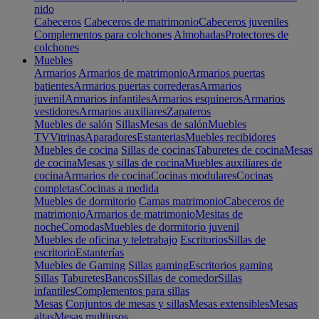
nido
Cabeceros
Cabeceros de matrimonio
Cabeceros juveniles
Complementos para colchones
Almohadas
Protectores de
colchones
Muebles
Armarios
Armarios de matrimonio
Armarios puertas
batientes
Armarios puertas correderas
Armarios
juvenil
Armarios infantiles
Armarios esquineros
Armarios
vestidores
Armarios auxiliares
Zapateros
Muebles de salón
Sillas
Mesas de salón
Muebles
TV
Vitrinas
Aparadores
Estanterias
Muebles recibidores
Muebles de cocina
Sillas de cocinas
Taburetes de cocina
Mesas
de cocina
Mesas y sillas de cocina
Muebles auxiliares de
cocina
Armarios de cocina
Cocinas modulares
Cocinas
completas
Cocinas a medida
Muebles de dormitorio
Camas matrimonio
Cabeceros de
matrimonio
Armarios de matrimonio
Mesitas de
noche
Comodas
Muebles de dormitorio juvenil
Muebles de oficina y teletrabajo
Escritorios
Sillas de
escritorio
Estanterías
Muebles de Gaming
Sillas gaming
Escritorios gaming
Sillas
Taburetes
Bancos
Sillas de comedor
Sillas
infantiles
Complementos para sillas
Mesas
Conjuntos de mesas y sillas
Mesas extensibles
Mesas
altas
Mesas multiusos