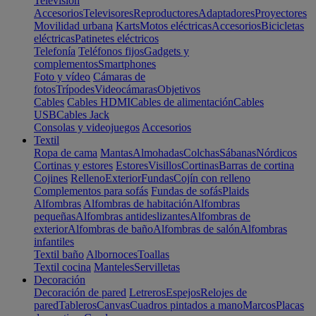
Televisión
Accesorios
Televisores
Reproductores
Adaptadores
Proyectores
Movilidad urbana
Karts
Motos eléctricas
Accesorios
Bicicletas
eléctricas
Patinetes eléctricos
Telefonía
Teléfonos fijos
Gadgets y
complementos
Smartphones
Foto y vídeo
Cámaras de
fotos
Trípodes
Videocámaras
Objetivos
Cables
Cables HDMI
Cables de alimentación
Cables
USB
Cables Jack
Consolas y videojuegos
Accesorios
Textil
Ropa de cama
Mantas
Almohadas
Colchas
Sábanas
Nórdicos
Cortinas y estores
Estores
Visillos
Cortinas
Barras de cortina
Cojines
Relleno
Exterior
Fundas
Cojín con relleno
Complementos para sofás
Fundas de sofás
Plaids
Alfombras
Alfombras de habitación
Alfombras
pequeñas
Alfombras antideslizantes
Alfombras de
exterior
Alfombras de baño
Alfombras de salón
Alfombras
infantiles
Textil baño
Albornoces
Toallas
Textil cocina
Manteles
Servilletas
Decoración
Decoración de pared
Letreros
Espejos
Relojes de
pared
Tableros
Canvas
Cuadros pintados a mano
Marcos
Placas