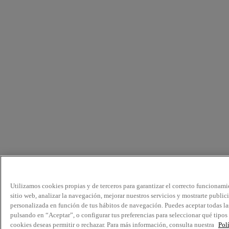
Utilizamos cookies propias y de terceros para garantizar el correcto funcionami
sitio web, analizar la navegación, mejorar nuestros servicios y mostrarte public
personalizada en función de tus hábitos de navegación. Puedes aceptar todas la
pulsando en “Aceptar”, o configurar tus preferencias para seleccionar qué tipos
cookies deseas permitir o rechazar. Para más información, consulta nuestra
Pol