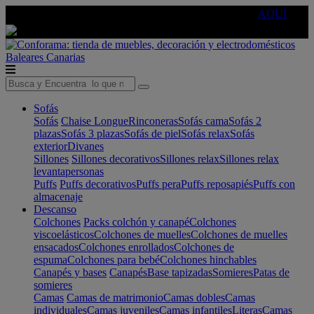
🔵Cambia tu electro con
-10% EXTRA
de descuento ☑️
AQUÍ
Baleares
Canarias
Sofás
Sofás
Chaise Longue
Rinconeras
Sofás cama
Sofás 2
plazas
Sofás 3 plazas
Sofás de piel
Sofás relax
Sofás
exterior
Divanes
Sillones
Sillones decorativos
Sillones relax
Sillones relax
levantapersonas
Puffs
Puffs decorativos
Puffs pera
Puffs reposapiés
Puffs con
almacenaje
Descanso
Colchones
Packs colchón y canapé
Colchones
viscoelásticos
Colchones de muelles
Colchones de muelles
ensacados
Colchones enrollados
Colchones de
espuma
Colchones para bebé
Colchones hinchables
Canapés y bases
Canapés
Base tapizadas
Somieres
Patas de
somieres
Camas
Camas de matrimonio
Camas dobles
Camas
individuales
Camas juveniles
Camas infantiles
Literas
Camas