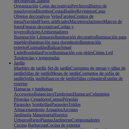
decorativas
Cuadros
Organización
Cajas decorativas
Percheros
Burros de
ropa
Joyeros
Biombos
Cestas
Baúles
Revisteros
Cajas
Objetos decorativos
Velas
Faroles
Centros de
mesa
Navidad
Flores artificiales
Maceteros
Jarrones
Marcos de
fotos
Figuras decorativas
Cajitas y
joyeros
Relojes
Ambientadores
Iluminación
Lámparas
Iluminación decorativa
Iluminación para
muebles
Iluminación para dormitorio
Iluminación
exterior
Guirnaldas
Balizas
Smart
Light
Bombillas
Focos
Iluminación con rieles
Cintas Led
Tendencias y temporadas
Jardín
Muebles de jardín
Set de jardín
Conjuntos de mesas y sillas de
jardín
Sillas de jardín
Mesas de jardín
Conjuntos de sofás de
jardín
Sofás jardín
Bancos de jardín
Sillas colgantes
Estufas de
exterior
Hamacas y tumbonas
Accesorios
Balancines
Tumbonas
Hamacas
Columpios
Pérgolas
Cenadores
Carpas
Pérgolas
Parasoles
Sombrillas
Parasoles
Toldos
Almacenamiento
Armarios
Arcones
Jardinería
Maquinaria
Huertos
Urbanos
Riego
Plantas
Jardineras
Compostadores
Cocina
Barbacoas
Cocina de exterior