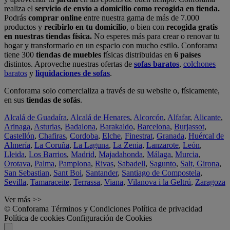
realiza el
servicio de envío a domicilio como recogida en tienda.
Podrás
comprar online
entre nuestra gama de más de 7.000
productos y
recibirlo en tu domicilio
, o bien con
recogida gratis
en nuestras tiendas física.
No esperes más para crear o renovar tu
hogar y transformarlo en un espacio con mucho estilo. Conforama
tiene 300
tiendas de muebles
físicas distribuidas en
6 países
distintos. Aproveche nuestras ofertas de
sofas baratos
,
colchones
baratos
y
liquidaciones de sofas
.
Conforama solo comercializa a través de su website o, físicamente,
en sus
tiendas de sofás
.
Alcalá de Guadaíra
,
Alcalá de Henares
,
Alcorcón
,
Alfafar
,
Alicante
,
Arinaga
,
Asturias
,
Badalona
,
Barakaldo
,
Barcelona
,
Burjassot
,
Castellón
,
Chafiras
,
Cordoba
,
Elche
,
Finestrat
,
Granada
,
Huércal de
Almería
,
La Coruña
,
La Laguna
,
La Zenia
,
Lanzarote
,
León
,
Lleida
,
Los Barrios
,
Madrid
,
Majadahonda
,
Málaga
,
Murcia
,
Orotava
,
Palma
,
Pamplona
,
Rivas
,
Sabadell
,
Sagunto
,
Salt, Girona
,
San Sebastian
,
Sant Boi
,
Santander
,
Santiago de Compostela
,
Sevilla
,
Tamaraceite
,
Terrassa
,
Viana
,
Vilanova i la Geltrú
,
Zaragoza
Ver más >>
© Conforama
Términos y Condiciones
Política de privacidad
Política de cookies
Configuración de Cookies