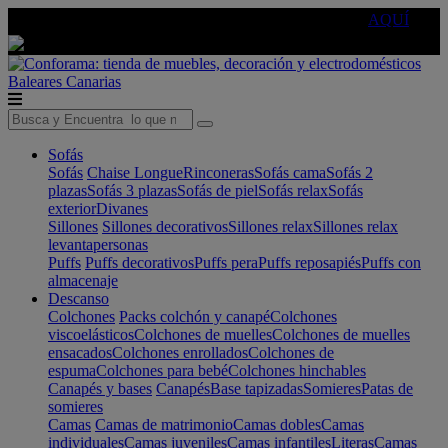
🔵Cambia tu electro con
-10% EXTRA
de descuento ☑️
AQUÍ
Baleares
Canarias
Sofás
Sofás
Chaise Longue
Rinconeras
Sofás cama
Sofás 2
plazas
Sofás 3 plazas
Sofás de piel
Sofás relax
Sofás
exterior
Divanes
Sillones
Sillones decorativos
Sillones relax
Sillones relax
levantapersonas
Puffs
Puffs decorativos
Puffs pera
Puffs reposapiés
Puffs con
almacenaje
Descanso
Colchones
Packs colchón y canapé
Colchones
viscoelásticos
Colchones de muelles
Colchones de muelles
ensacados
Colchones enrollados
Colchones de
espuma
Colchones para bebé
Colchones hinchables
Canapés y bases
Canapés
Base tapizadas
Somieres
Patas de
somieres
Camas
Camas de matrimonio
Camas dobles
Camas
individuales
Camas juveniles
Camas infantiles
Literas
Camas