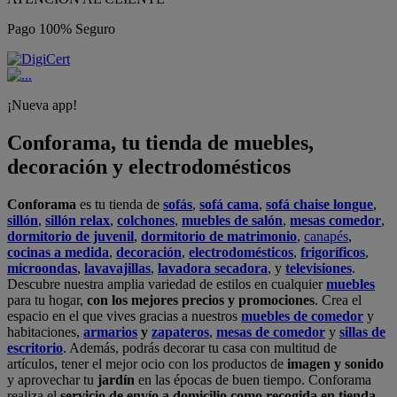
Pago 100% Seguro
¡Nueva app!
Conforama, tu tienda de muebles,
decoración y electrodomésticos
Conforama
es tu tienda de
sofás
,
sofá cama
,
sofá chaise longue
,
sillón
,
sillón relax
,
colchones
,
muebles de salón
,
mesas comedor
,
dormitorio de juvenil
,
dormitorio de matrimonio
,
canapés
,
cocinas a medida
,
decoración
,
electrodomésticos
,
frigoríficos
,
microondas
,
lavavajillas
,
lavadora secadora
, y
televisiones
.
Descubre nuestra amplia variedad de estilos en cualquier
muebles
para tu hogar,
con los mejores precios y promociones
. Crea el
espacio en el que vives gracias a nuestros
muebles de comedor
y
habitaciones,
armarios
y
zapateros
,
mesas de comedor
y
sillas de
escritorio
. Además, podrás decorar tu casa con multitud de
artículos, tener el mejor ocio con los productos de
imagen y sonido
y aprovechar tu
jardín
en las épocas de buen tiempo. Conforama
realiza el
servicio de envío a domicilio como recogida en tienda.