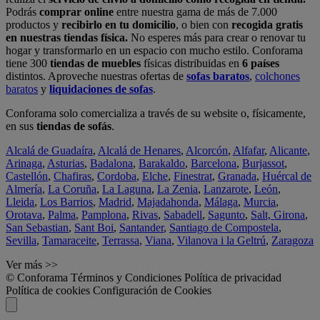
Podrás
comprar online
entre nuestra gama de más de 7.000
productos y
recibirlo en tu domicilio
, o bien con
recogida gratis
en nuestras tiendas física.
No esperes más para crear o renovar tu
hogar y transformarlo en un espacio con mucho estilo. Conforama
tiene 300
tiendas de muebles
físicas distribuidas en
6 países
distintos. Aproveche nuestras ofertas de
sofas baratos
,
colchones
baratos
y
liquidaciones de sofas
.
Conforama solo comercializa a través de su website o, físicamente,
en sus
tiendas de sofás
.
Alcalá de Guadaíra
,
Alcalá de Henares
,
Alcorcón
,
Alfafar
,
Alicante
,
Arinaga
,
Asturias
,
Badalona
,
Barakaldo
,
Barcelona
,
Burjassot
,
Castellón
,
Chafiras
,
Cordoba
,
Elche
,
Finestrat
,
Granada
,
Huércal de
Almería
,
La Coruña
,
La Laguna
,
La Zenia
,
Lanzarote
,
León
,
Lleida
,
Los Barrios
,
Madrid
,
Majadahonda
,
Málaga
,
Murcia
,
Orotava
,
Palma
,
Pamplona
,
Rivas
,
Sabadell
,
Sagunto
,
Salt, Girona
,
San Sebastian
,
Sant Boi
,
Santander
,
Santiago de Compostela
,
Sevilla
,
Tamaraceite
,
Terrassa
,
Viana
,
Vilanova i la Geltrú
,
Zaragoza
Ver más >>
© Conforama
Términos y Condiciones
Política de privacidad
Política de cookies
Configuración de Cookies