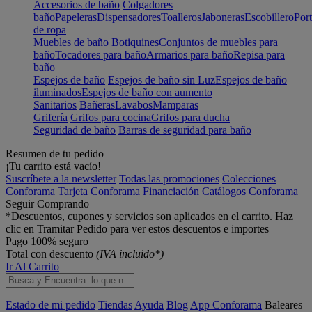
Accesorios de baño
Colgadores
baño
Papeleras
Dispensadores
Toalleros
Jaboneras
Escobillero
Port
de ropa
Muebles de baño
Botiquines
Conjuntos de muebles para
baño
Tocadores para baño
Armarios para baño
Repisa para
baño
Espejos de baño
Espejos de baño sin Luz
Espejos de baño
iluminados
Espejos de baño con aumento
Sanitarios
Bañeras
Lavabos
Mamparas
Grifería
Grifos para cocina
Grifos para ducha
Seguridad de baño
Barras de seguridad para baño
Resumen de tu pedido
¡Tu carrito está vacío!
Suscríbete a la newsletter
Todas las promociones
Colecciones
Conforama
Tarjeta Conforama
Financiación
Catálogos Conforama
Seguir Comprando
*Descuentos, cupones y servicios son aplicados en el carrito. Haz
clic en Tramitar Pedido para ver estos descuentos e importes
Pago 100% seguro
Total con descuento
(IVA incluido*)
Ir Al Carrito
Estado de mi pedido
Tiendas
Ayuda
Blog
App Conforama
Baleares