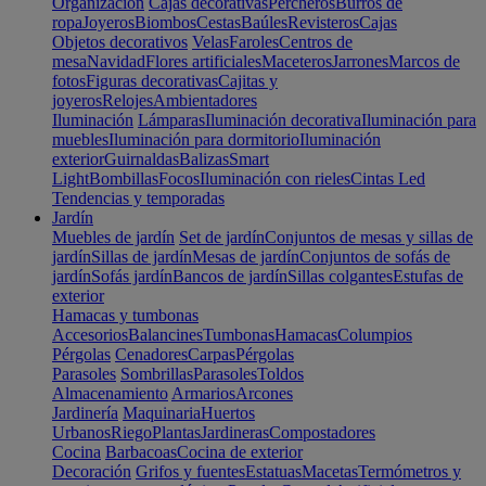
Organización
Cajas decorativas
Percheros
Burros de
ropa
Joyeros
Biombos
Cestas
Baúles
Revisteros
Cajas
Objetos decorativos
Velas
Faroles
Centros de
mesa
Navidad
Flores artificiales
Maceteros
Jarrones
Marcos de
fotos
Figuras decorativas
Cajitas y
joyeros
Relojes
Ambientadores
Iluminación
Lámparas
Iluminación decorativa
Iluminación para
muebles
Iluminación para dormitorio
Iluminación
exterior
Guirnaldas
Balizas
Smart
Light
Bombillas
Focos
Iluminación con rieles
Cintas Led
Tendencias y temporadas
Jardín
Muebles de jardín
Set de jardín
Conjuntos de mesas y sillas de
jardín
Sillas de jardín
Mesas de jardín
Conjuntos de sofás de
jardín
Sofás jardín
Bancos de jardín
Sillas colgantes
Estufas de
exterior
Hamacas y tumbonas
Accesorios
Balancines
Tumbonas
Hamacas
Columpios
Pérgolas
Cenadores
Carpas
Pérgolas
Parasoles
Sombrillas
Parasoles
Toldos
Almacenamiento
Armarios
Arcones
Jardinería
Maquinaria
Huertos
Urbanos
Riego
Plantas
Jardineras
Compostadores
Cocina
Barbacoas
Cocina de exterior
Decoración
Grifos y fuentes
Estatuas
Macetas
Termómetros y