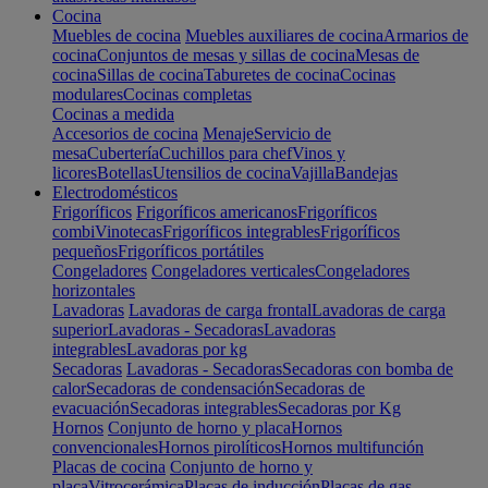
Cocina
Muebles de cocina
Muebles auxiliares de cocina
Armarios de
cocina
Conjuntos de mesas y sillas de cocina
Mesas de
cocina
Sillas de cocina
Taburetes de cocina
Cocinas
modulares
Cocinas completas
Cocinas a medida
Accesorios de cocina
Menaje
Servicio de
mesa
Cubertería
Cuchillos para chef
Vinos y
licores
Botellas
Utensilios de cocina
Vajilla
Bandejas
Electrodomésticos
Frigoríficos
Frigoríficos americanos
Frigoríficos
combi
Vinotecas
Frigoríficos integrables
Frigoríficos
pequeños
Frigoríficos portátiles
Congeladores
Congeladores verticales
Congeladores
horizontales
Lavadoras
Lavadoras de carga frontal
Lavadoras de carga
superior
Lavadoras - Secadoras
Lavadoras
integrables
Lavadoras por kg
Secadoras
Lavadoras - Secadoras
Secadoras con bomba de
calor
Secadoras de condensación
Secadoras de
evacuación
Secadoras integrables
Secadoras por Kg
Hornos
Conjunto de horno y placa
Hornos
convencionales
Hornos pirolíticos
Hornos multifunción
Placas de cocina
Conjunto de horno y
placa
Vitrocerámica
Placas de inducción
Placas de gas