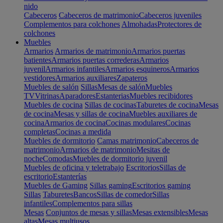
nido
Cabeceros
Cabeceros de matrimonio
Cabeceros juveniles
Complementos para colchones
Almohadas
Protectores de
colchones
Muebles
Armarios
Armarios de matrimonio
Armarios puertas
batientes
Armarios puertas correderas
Armarios
juvenil
Armarios infantiles
Armarios esquineros
Armarios
vestidores
Armarios auxiliares
Zapateros
Muebles de salón
Sillas
Mesas de salón
Muebles
TV
Vitrinas
Aparadores
Estanterias
Muebles recibidores
Muebles de cocina
Sillas de cocinas
Taburetes de cocina
Mesas
de cocina
Mesas y sillas de cocina
Muebles auxiliares de
cocina
Armarios de cocina
Cocinas modulares
Cocinas
completas
Cocinas a medida
Muebles de dormitorio
Camas matrimonio
Cabeceros de
matrimonio
Armarios de matrimonio
Mesitas de
noche
Comodas
Muebles de dormitorio juvenil
Muebles de oficina y teletrabajo
Escritorios
Sillas de
escritorio
Estanterías
Muebles de Gaming
Sillas gaming
Escritorios gaming
Sillas
Taburetes
Bancos
Sillas de comedor
Sillas
infantiles
Complementos para sillas
Mesas
Conjuntos de mesas y sillas
Mesas extensibles
Mesas
altas
Mesas multiusos