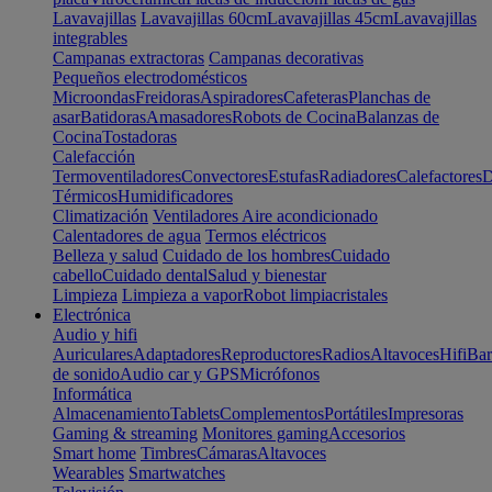
Lavavajillas
Lavavajillas 60cm
Lavavajillas 45cm
Lavavajillas
integrables
Campanas extractoras
Campanas decorativas
Pequeños electrodomésticos
Microondas
Freidoras
Aspiradores
Cafeteras
Planchas de
asar
Batidoras
Amasadores
Robots de Cocina
Balanzas de
Cocina
Tostadoras
Calefacción
Termoventiladores
Convectores
Estufas
Radiadores
Calefactores
D
Térmicos
Humidificadores
Climatización
Ventiladores
Aire acondicionado
Calentadores de agua
Termos eléctricos
Belleza y salud
Cuidado de los hombres
Cuidado
cabello
Cuidado dental
Salud y bienestar
Limpieza
Limpieza a vapor
Robot limpiacristales
Electrónica
Audio y hifi
Auriculares
Adaptadores
Reproductores
Radios
Altavoces
Hifi
Bar
de sonido
Audio car y GPS
Micrófonos
Informática
Almacenamiento
Tablets
Complementos
Portátiles
Impresoras
Gaming & streaming
Monitores gaming
Accesorios
Smart home
Timbres
Cámaras
Altavoces
Wearables
Smartwatches