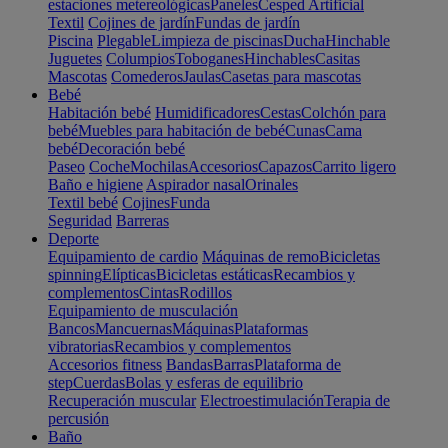
estaciones metereológicas
Paneles
Cesped Artificial
Textil
Cojines de jardín
Fundas de jardín
Piscina
Plegable
Limpieza de piscinas
Ducha
Hinchable
Juguetes
Columpios
Toboganes
Hinchables
Casitas
Mascotas
Comederos
Jaulas
Casetas para mascotas
Bebé
Habitación bebé
Humidificadores
Cestas
Colchón para
bebé
Muebles para habitación de bebé
Cunas
Cama
bebé
Decoración bebé
Paseo
Coche
Mochilas
Accesorios
Capazos
Carrito ligero
Baño e higiene
Aspirador nasal
Orinales
Textil bebé
Cojines
Funda
Seguridad
Barreras
Deporte
Equipamiento de cardio
Máquinas de remo
Bicicletas
spinning
Elípticas
Bicicletas estáticas
Recambios y
complementos
Cintas
Rodillos
Equipamiento de musculación
Bancos
Mancuernas
Máquinas
Plataformas
vibratorias
Recambios y complementos
Accesorios fitness
Bandas
Barras
Plataforma de
step
Cuerdas
Bolas y esferas de equilibrio
Recuperación muscular
Electroestimulación
Terapia de
percusión
Baño