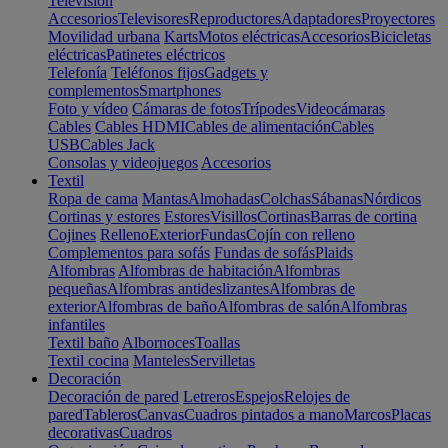
Televisión
Accesorios
Televisores
Reproductores
Adaptadores
Proyectores
Movilidad urbana
Karts
Motos eléctricas
Accesorios
Bicicletas
eléctricas
Patinetes eléctricos
Telefonía
Teléfonos fijos
Gadgets y
complementos
Smartphones
Foto y vídeo
Cámaras de fotos
Trípodes
Videocámaras
Cables
Cables HDMI
Cables de alimentación
Cables
USB
Cables Jack
Consolas y videojuegos
Accesorios
Textil
Ropa de cama
Mantas
Almohadas
Colchas
Sábanas
Nórdicos
Cortinas y estores
Estores
Visillos
Cortinas
Barras de cortina
Cojines
Relleno
Exterior
Fundas
Cojín con relleno
Complementos para sofás
Fundas de sofás
Plaids
Alfombras
Alfombras de habitación
Alfombras
pequeñas
Alfombras antideslizantes
Alfombras de
exterior
Alfombras de baño
Alfombras de salón
Alfombras
infantiles
Textil baño
Albornoces
Toallas
Textil cocina
Manteles
Servilletas
Decoración
Decoración de pared
Letreros
Espejos
Relojes de
pared
Tableros
Canvas
Cuadros pintados a mano
Marcos
Placas
decorativas
Cuadros