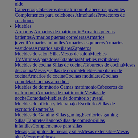
nido
Cabeceros
Cabeceros de matrimonio
Cabeceros juveniles
Complementos para colchones
Almohadas
Protectores de
colchones
Muebles
Armarios
Armarios de matrimonio
Armarios puertas
batientes
Armarios puertas correderas
Armarios
juvenil
Armarios infantiles
Armarios esquineros
Armarios
vestidores
Armarios auxiliares
Zapateros
Muebles de salón
Sillas
Mesas de salón
Muebles
TV
Vitrinas
Aparadores
Estanterias
Muebles recibidores
Muebles de cocina
Sillas de cocinas
Taburetes de cocina
Mesas
de cocina
Mesas y sillas de cocina
Muebles auxiliares de
cocina
Armarios de cocina
Cocinas modulares
Cocinas
completas
Cocinas a medida
Muebles de dormitorio
Camas matrimonio
Cabeceros de
matrimonio
Armarios de matrimonio
Mesitas de
noche
Comodas
Muebles de dormitorio juvenil
Muebles de oficina y teletrabajo
Escritorios
Sillas de
escritorio
Estanterías
Muebles de Gaming
Sillas gaming
Escritorios gaming
Sillas
Taburetes
Bancos
Sillas de comedor
Sillas
infantiles
Complementos para sillas
Mesas
Conjuntos de mesas y sillas
Mesas extensibles
Mesas
altas
Mesas multiusos