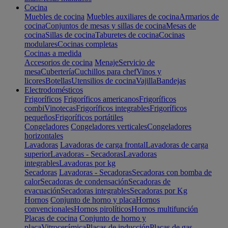
Cocina
Muebles de cocina
Muebles auxiliares de cocina
Armarios de
cocina
Conjuntos de mesas y sillas de cocina
Mesas de
cocina
Sillas de cocina
Taburetes de cocina
Cocinas
modulares
Cocinas completas
Cocinas a medida
Accesorios de cocina
Menaje
Servicio de
mesa
Cubertería
Cuchillos para chef
Vinos y
licores
Botellas
Utensilios de cocina
Vajilla
Bandejas
Electrodomésticos
Frigoríficos
Frigoríficos americanos
Frigoríficos
combi
Vinotecas
Frigoríficos integrables
Frigoríficos
pequeños
Frigoríficos portátiles
Congeladores
Congeladores verticales
Congeladores
horizontales
Lavadoras
Lavadoras de carga frontal
Lavadoras de carga
superior
Lavadoras - Secadoras
Lavadoras
integrables
Lavadoras por kg
Secadoras
Lavadoras - Secadoras
Secadoras con bomba de
calor
Secadoras de condensación
Secadoras de
evacuación
Secadoras integrables
Secadoras por Kg
Hornos
Conjunto de horno y placa
Hornos
convencionales
Hornos pirolíticos
Hornos multifunción
Placas de cocina
Conjunto de horno y
placa
Vitrocerámica
Placas de inducción
Placas de gas