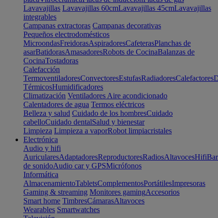
Lavavajillas
Lavavajillas 60cm
Lavavajillas 45cm
Lavavajillas
integrables
Campanas extractoras
Campanas decorativas
Pequeños electrodomésticos
Microondas
Freidoras
Aspiradores
Cafeteras
Planchas de
asar
Batidoras
Amasadores
Robots de Cocina
Balanzas de
Cocina
Tostadoras
Calefacción
Termoventiladores
Convectores
Estufas
Radiadores
Calefactores
D
Térmicos
Humidificadores
Climatización
Ventiladores
Aire acondicionado
Calentadores de agua
Termos eléctricos
Belleza y salud
Cuidado de los hombres
Cuidado
cabello
Cuidado dental
Salud y bienestar
Limpieza
Limpieza a vapor
Robot limpiacristales
Electrónica
Audio y hifi
Auriculares
Adaptadores
Reproductores
Radios
Altavoces
Hifi
Bar
de sonido
Audio car y GPS
Micrófonos
Informática
Almacenamiento
Tablets
Complementos
Portátiles
Impresoras
Gaming & streaming
Monitores gaming
Accesorios
Smart home
Timbres
Cámaras
Altavoces
Wearables
Smartwatches