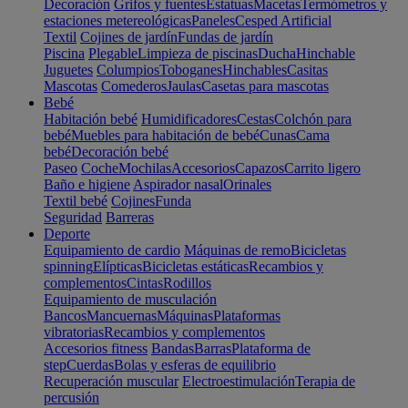
Decoración
Grifos y fuentes
Estatuas
Macetas
Termómetros y
estaciones metereológicas
Paneles
Cesped Artificial
Textil
Cojines de jardín
Fundas de jardín
Piscina
Plegable
Limpieza de piscinas
Ducha
Hinchable
Juguetes
Columpios
Toboganes
Hinchables
Casitas
Mascotas
Comederos
Jaulas
Casetas para mascotas
Bebé
Habitación bebé
Humidificadores
Cestas
Colchón para
bebé
Muebles para habitación de bebé
Cunas
Cama
bebé
Decoración bebé
Paseo
Coche
Mochilas
Accesorios
Capazos
Carrito ligero
Baño e higiene
Aspirador nasal
Orinales
Textil bebé
Cojines
Funda
Seguridad
Barreras
Deporte
Equipamiento de cardio
Máquinas de remo
Bicicletas
spinning
Elípticas
Bicicletas estáticas
Recambios y
complementos
Cintas
Rodillos
Equipamiento de musculación
Bancos
Mancuernas
Máquinas
Plataformas
vibratorias
Recambios y complementos
Accesorios fitness
Bandas
Barras
Plataforma de
step
Cuerdas
Bolas y esferas de equilibrio
Recuperación muscular
Electroestimulación
Terapia de
percusión