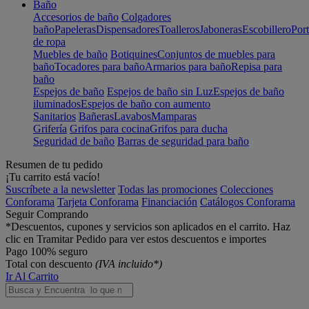
Baño
Accesorios de baño
Colgadores
baño
Papeleras
Dispensadores
Toalleros
Jaboneras
Escobillero
Port
de ropa
Muebles de baño
Botiquines
Conjuntos de muebles para
baño
Tocadores para baño
Armarios para baño
Repisa para
baño
Espejos de baño
Espejos de baño sin Luz
Espejos de baño
iluminados
Espejos de baño con aumento
Sanitarios
Bañeras
Lavabos
Mamparas
Grifería
Grifos para cocina
Grifos para ducha
Seguridad de baño
Barras de seguridad para baño
Resumen de tu pedido
¡Tu carrito está vacío!
Suscríbete a la newsletter
Todas las promociones
Colecciones
Conforama
Tarjeta Conforama
Financiación
Catálogos Conforama
Seguir Comprando
*Descuentos, cupones y servicios son aplicados en el carrito. Haz
clic en Tramitar Pedido para ver estos descuentos e importes
Pago 100% seguro
Total con descuento
(IVA incluido*)
Ir Al Carrito