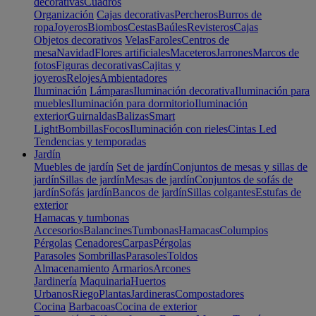
decorativas
Cuadros
Organización
Cajas decorativas
Percheros
Burros de
ropa
Joyeros
Biombos
Cestas
Baúles
Revisteros
Cajas
Objetos decorativos
Velas
Faroles
Centros de
mesa
Navidad
Flores artificiales
Maceteros
Jarrones
Marcos de
fotos
Figuras decorativas
Cajitas y
joyeros
Relojes
Ambientadores
Iluminación
Lámparas
Iluminación decorativa
Iluminación para
muebles
Iluminación para dormitorio
Iluminación
exterior
Guirnaldas
Balizas
Smart
Light
Bombillas
Focos
Iluminación con rieles
Cintas Led
Tendencias y temporadas
Jardín
Muebles de jardín
Set de jardín
Conjuntos de mesas y sillas de
jardín
Sillas de jardín
Mesas de jardín
Conjuntos de sofás de
jardín
Sofás jardín
Bancos de jardín
Sillas colgantes
Estufas de
exterior
Hamacas y tumbonas
Accesorios
Balancines
Tumbonas
Hamacas
Columpios
Pérgolas
Cenadores
Carpas
Pérgolas
Parasoles
Sombrillas
Parasoles
Toldos
Almacenamiento
Armarios
Arcones
Jardinería
Maquinaria
Huertos
Urbanos
Riego
Plantas
Jardineras
Compostadores
Cocina
Barbacoas
Cocina de exterior