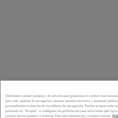
Utilizamos cookies propias y de terceros para garantizar el correcto funcionami
sitio web, analizar la navegación, mejorar nuestros servicios y mostrarte public
personalizada en función de tus hábitos de navegación. Puedes aceptar todas la
pulsando en “Aceptar”, o configurar tus preferencias para seleccionar qué tipos
cookies deseas permitir o rechazar. Para más información, consulta nuestra
Pol