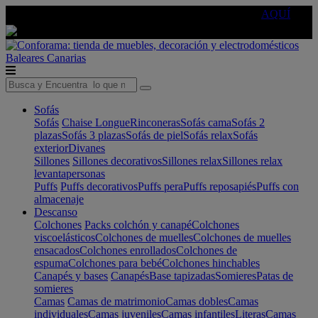
🔵Cambia tu electro con
-10% EXTRA
de descuento ☑️
AQUÍ
Baleares
Canarias
Sofás
Sofás
Chaise Longue
Rinconeras
Sofás cama
Sofás 2
plazas
Sofás 3 plazas
Sofás de piel
Sofás relax
Sofás
exterior
Divanes
Sillones
Sillones decorativos
Sillones relax
Sillones relax
levantapersonas
Puffs
Puffs decorativos
Puffs pera
Puffs reposapiés
Puffs con
almacenaje
Descanso
Colchones
Packs colchón y canapé
Colchones
viscoelásticos
Colchones de muelles
Colchones de muelles
ensacados
Colchones enrollados
Colchones de
espuma
Colchones para bebé
Colchones hinchables
Canapés y bases
Canapés
Base tapizadas
Somieres
Patas de
somieres
Camas
Camas de matrimonio
Camas dobles
Camas
individuales
Camas juveniles
Camas infantiles
Literas
Camas