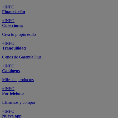
+INFO
Financiación
+INFO
Colecciones
Crea tu propio estilo
+INFO
Tranquilidad
6 años de Garantía Plus
+INFO
Catálogos
Miles de productos
+INFO
Por teléfono
Llámanos y compra
+INFO
Nueva app