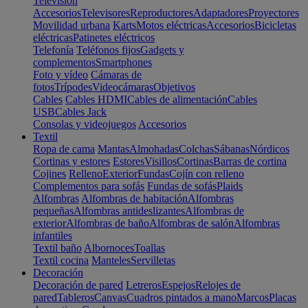
Televisión
Accesorios
Televisores
Reproductores
Adaptadores
Proyectores
Movilidad urbana
Karts
Motos eléctricas
Accesorios
Bicicletas
eléctricas
Patinetes eléctricos
Telefonía
Teléfonos fijos
Gadgets y
complementos
Smartphones
Foto y vídeo
Cámaras de
fotos
Trípodes
Videocámaras
Objetivos
Cables
Cables HDMI
Cables de alimentación
Cables
USB
Cables Jack
Consolas y videojuegos
Accesorios
Textil
Ropa de cama
Mantas
Almohadas
Colchas
Sábanas
Nórdicos
Cortinas y estores
Estores
Visillos
Cortinas
Barras de cortina
Cojines
Relleno
Exterior
Fundas
Cojín con relleno
Complementos para sofás
Fundas de sofás
Plaids
Alfombras
Alfombras de habitación
Alfombras
pequeñas
Alfombras antideslizantes
Alfombras de
exterior
Alfombras de baño
Alfombras de salón
Alfombras
infantiles
Textil baño
Albornoces
Toallas
Textil cocina
Manteles
Servilletas
Decoración
Decoración de pared
Letreros
Espejos
Relojes de
pared
Tableros
Canvas
Cuadros pintados a mano
Marcos
Placas