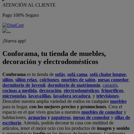
ATENCIÓN AL CLIENTE
Pago 100% Seguro
¡Nueva app!
Conforama, tu tienda de muebles,
decoración y electrodomésticos
Conforama
es tu tienda de
sofás
,
sofá cama
,
sofá chaise longue
,
sillón
,
sillón relax
,
colchones
,
muebles de salón
,
mesas comedor
,
dormitorio de juvenil
,
dormitorio de matrimonio
,
canapés
,
cocinas a medida
,
decoración
,
electrodomésticos
,
frigoríficos
,
microondas
,
lavavajillas
,
lavadora secadora
, y
televisiones
.
Descubre nuestra amplia variedad de estilos en cualquier
muebles
para tu hogar,
con los mejores precios y promociones
. Crea el
espacio en el que vives gracias a nuestros
muebles de comedor
y
habitaciones,
armarios
y
zapateros
,
mesas de comedor
y
sillas de
escritorio
. Además, podrás decorar tu casa con multitud de
artículos, tener el mejor ocio con los productos de
imagen y sonido
y aprovechar tu
jardín
en las épocas de buen tiempo. Conforama