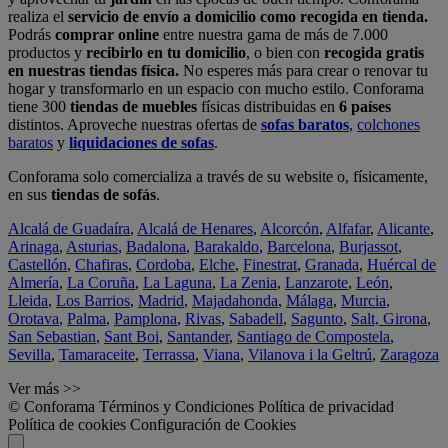
realiza el
servicio de envío a domicilio como recogida en tienda.
Podrás
comprar online
entre nuestra gama de más de 7.000
productos y
recibirlo en tu domicilio
, o bien con
recogida gratis
en nuestras tiendas física.
No esperes más para crear o renovar tu
hogar y transformarlo en un espacio con mucho estilo. Conforama
tiene 300
tiendas de muebles
físicas distribuidas en
6 países
distintos. Aproveche nuestras ofertas de
sofas baratos
,
colchones
baratos
y
liquidaciones de sofas
.
Conforama solo comercializa a través de su website o, físicamente,
en sus
tiendas de sofás
.
Alcalá de Guadaíra
,
Alcalá de Henares
,
Alcorcón
,
Alfafar
,
Alicante
,
Arinaga
,
Asturias
,
Badalona
,
Barakaldo
,
Barcelona
,
Burjassot
,
Castellón
,
Chafiras
,
Cordoba
,
Elche
,
Finestrat
,
Granada
,
Huércal de
Almería
,
La Coruña
,
La Laguna
,
La Zenia
,
Lanzarote
,
León
,
Lleida
,
Los Barrios
,
Madrid
,
Majadahonda
,
Málaga
,
Murcia
,
Orotava
,
Palma
,
Pamplona
,
Rivas
,
Sabadell
,
Sagunto
,
Salt, Girona
,
San Sebastian
,
Sant Boi
,
Santander
,
Santiago de Compostela
,
Sevilla
,
Tamaraceite
,
Terrassa
,
Viana
,
Vilanova i la Geltrú
,
Zaragoza
Ver más >>
© Conforama
Términos y Condiciones
Política de privacidad
Política de cookies
Configuración de Cookies