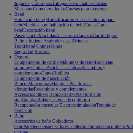
Juguetes
Columpios
Toboganes
Hinchables
Casitas
Mascotas
Comederos
Jaulas
Casetas para mascotas
Bebé
Habitación bebé
Humidificadores
Cestas
Colchón para
bebé
Muebles para habitación de bebé
Cunas
Cama
bebé
Decoración bebé
Paseo
Coche
Mochilas
Accesorios
Capazos
Carrito ligero
Baño e higiene
Aspirador nasal
Orinales
Textil bebé
Cojines
Funda
Seguridad
Barreras
Deporte
Equipamiento de cardio
Máquinas de remo
Bicicletas
spinning
Elípticas
Bicicletas estáticas
Recambios y
complementos
Cintas
Rodillos
Equipamiento de musculación
Bancos
Mancuernas
Máquinas
Plataformas
vibratorias
Recambios y complementos
Accesorios fitness
Bandas
Barras
Plataforma de
step
Cuerdas
Bolas y esferas de equilibrio
Recuperación muscular
Electroestimulación
Terapia de
percusión
Baño
Accesorios de baño
Colgadores
baño
Papeleras
Dispensadores
Toalleros
Jaboneras
Escobillero
Port
de ropa