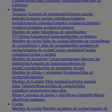
Complementos para colchones
Almohadas
Protectores de
colchones
Muebles
Armarios
Armarios de matrimonio
Armarios puertas
batientes
Armarios puertas correderas
Armarios
juvenil
Armarios infantiles
Armarios esquineros
Armarios
vestidores
Armarios auxiliares
Zapateros
Muebles de salón
Sillas
Mesas de salón
Muebles
TV
Vitrinas
Aparadores
Estanterias
Muebles recibidores
Muebles de cocina
Sillas de cocinas
Taburetes de cocina
Mesas
de cocina
Mesas y sillas de cocina
Muebles auxiliares de
cocina
Armarios de cocina
Cocinas modulares
Cocinas
completas
Cocinas a medida
Muebles de dormitorio
Camas matrimonio
Cabeceros de
matrimonio
Armarios de matrimonio
Mesitas de
noche
Comodas
Muebles de dormitorio juvenil
Muebles de oficina y teletrabajo
Escritorios
Sillas de
escritorio
Estanterías
Muebles de Gaming
Sillas gaming
Escritorios gaming
Sillas
Taburetes
Bancos
Sillas de comedor
Sillas
infantiles
Complementos para sillas
Mesas
Conjuntos de mesas y sillas
Mesas extensibles
Mesas
altas
Mesas multiusos
Cocina
Muebles de cocina
Muebles auxiliares de cocina
Armarios de