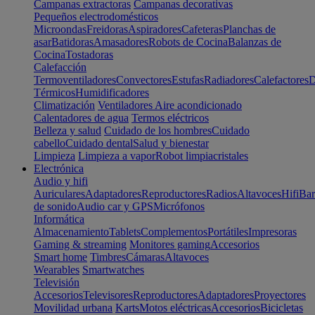
Campanas extractoras
Campanas decorativas
Pequeños electrodomésticos
Microondas
Freidoras
Aspiradores
Cafeteras
Planchas de
asar
Batidoras
Amasadores
Robots de Cocina
Balanzas de
Cocina
Tostadoras
Calefacción
Termoventiladores
Convectores
Estufas
Radiadores
Calefactores
D
Térmicos
Humidificadores
Climatización
Ventiladores
Aire acondicionado
Calentadores de agua
Termos eléctricos
Belleza y salud
Cuidado de los hombres
Cuidado
cabello
Cuidado dental
Salud y bienestar
Limpieza
Limpieza a vapor
Robot limpiacristales
Electrónica
Audio y hifi
Auriculares
Adaptadores
Reproductores
Radios
Altavoces
Hifi
Bar
de sonido
Audio car y GPS
Micrófonos
Informática
Almacenamiento
Tablets
Complementos
Portátiles
Impresoras
Gaming & streaming
Monitores gaming
Accesorios
Smart home
Timbres
Cámaras
Altavoces
Wearables
Smartwatches
Televisión
Accesorios
Televisores
Reproductores
Adaptadores
Proyectores
Movilidad urbana
Karts
Motos eléctricas
Accesorios
Bicicletas