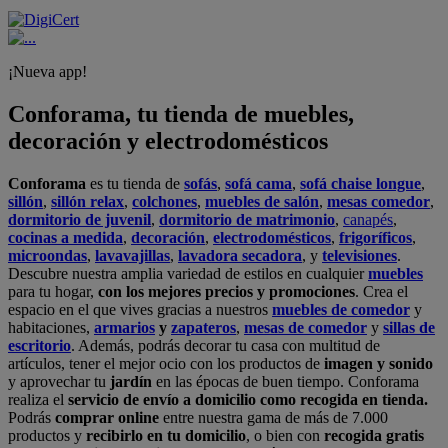
¡Nueva app!
Conforama, tu tienda de muebles,
decoración y electrodomésticos
Conforama
es tu tienda de
sofás
,
sofá cama
,
sofá chaise longue
,
sillón
,
sillón relax
,
colchones
,
muebles de salón
,
mesas comedor
,
dormitorio de juvenil
,
dormitorio de matrimonio
,
canapés
,
cocinas a medida
,
decoración
,
electrodomésticos
,
frigoríficos
,
microondas
,
lavavajillas
,
lavadora secadora
, y
televisiones
.
Descubre nuestra amplia variedad de estilos en cualquier
muebles
para tu hogar,
con los mejores precios y promociones
. Crea el
espacio en el que vives gracias a nuestros
muebles de comedor
y
habitaciones,
armarios
y
zapateros
,
mesas de comedor
y
sillas de
escritorio
. Además, podrás decorar tu casa con multitud de
artículos, tener el mejor ocio con los productos de
imagen y sonido
y aprovechar tu
jardín
en las épocas de buen tiempo. Conforama
realiza el
servicio de envío a domicilio como recogida en tienda.
Podrás
comprar online
entre nuestra gama de más de 7.000
productos y
recibirlo en tu domicilio
, o bien con
recogida gratis