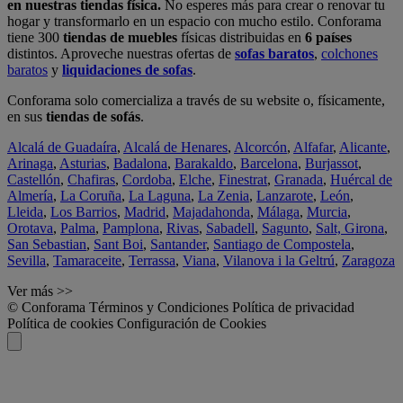
en nuestras tiendas física.
No esperes más para crear o renovar tu
hogar y transformarlo en un espacio con mucho estilo. Conforama
tiene 300
tiendas de muebles
físicas distribuidas en
6 países
distintos. Aproveche nuestras ofertas de
sofas baratos
,
colchones
baratos
y
liquidaciones de sofas
.
Conforama solo comercializa a través de su website o, físicamente,
en sus
tiendas de sofás
.
Alcalá de Guadaíra
,
Alcalá de Henares
,
Alcorcón
,
Alfafar
,
Alicante
,
Arinaga
,
Asturias
,
Badalona
,
Barakaldo
,
Barcelona
,
Burjassot
,
Castellón
,
Chafiras
,
Cordoba
,
Elche
,
Finestrat
,
Granada
,
Huércal de
Almería
,
La Coruña
,
La Laguna
,
La Zenia
,
Lanzarote
,
León
,
Lleida
,
Los Barrios
,
Madrid
,
Majadahonda
,
Málaga
,
Murcia
,
Orotava
,
Palma
,
Pamplona
,
Rivas
,
Sabadell
,
Sagunto
,
Salt, Girona
,
San Sebastian
,
Sant Boi
,
Santander
,
Santiago de Compostela
,
Sevilla
,
Tamaraceite
,
Terrassa
,
Viana
,
Vilanova i la Geltrú
,
Zaragoza
Ver más >>
© Conforama
Términos y Condiciones
Política de privacidad
Política de cookies
Configuración de Cookies