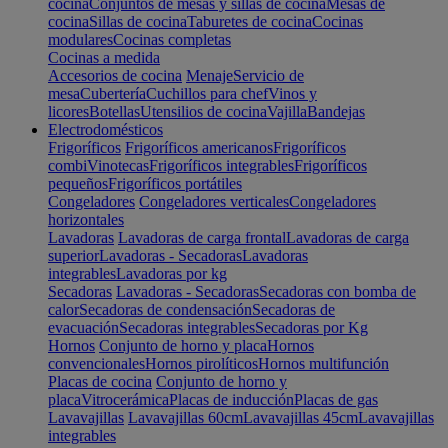
cocina
Conjuntos de mesas y sillas de cocina
Mesas de
cocina
Sillas de cocina
Taburetes de cocina
Cocinas
modulares
Cocinas completas
Cocinas a medida
Accesorios de cocina
Menaje
Servicio de
mesa
Cubertería
Cuchillos para chef
Vinos y
licores
Botellas
Utensilios de cocina
Vajilla
Bandejas
Electrodomésticos
Frigoríficos
Frigoríficos americanos
Frigoríficos
combi
Vinotecas
Frigoríficos integrables
Frigoríficos
pequeños
Frigoríficos portátiles
Congeladores
Congeladores verticales
Congeladores
horizontales
Lavadoras
Lavadoras de carga frontal
Lavadoras de carga
superior
Lavadoras - Secadoras
Lavadoras
integrables
Lavadoras por kg
Secadoras
Lavadoras - Secadoras
Secadoras con bomba de
calor
Secadoras de condensación
Secadoras de
evacuación
Secadoras integrables
Secadoras por Kg
Hornos
Conjunto de horno y placa
Hornos
convencionales
Hornos pirolíticos
Hornos multifunción
Placas de cocina
Conjunto de horno y
placa
Vitrocerámica
Placas de inducción
Placas de gas
Lavavajillas
Lavavajillas 60cm
Lavavajillas 45cm
Lavavajillas
integrables