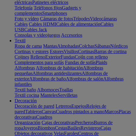
eléctricas
Patinetes eléctricos
Telefonía
Teléfonos fijos
Gadgets y
complementos
Smartphones
Foto y vídeo
Cámaras de fotos
Trípodes
Videocámaras
Cables
Cables HDMI
Cables de alimentación
Cables
USB
Cables Jack
Consolas y videojuegos
Accesorios
Textil
Ropa de cama
Mantas
Almohadas
Colchas
Sábanas
Nórdicos
Cortinas y estores
Estores
Visillos
Cortinas
Barras de cortina
Cojines
Relleno
Exterior
Fundas
Cojín con relleno
Complementos para sofás
Fundas de sofás
Plaids
Alfombras
Alfombras de habitación
Alfombras
pequeñas
Alfombras antideslizantes
Alfombras de
exterior
Alfombras de baño
Alfombras de salón
Alfombras
infantiles
Textil baño
Albornoces
Toallas
Textil cocina
Manteles
Servilletas
Decoración
Decoración de pared
Letreros
Espejos
Relojes de
pared
Tableros
Canvas
Cuadros pintados a mano
Marcos
Placas
decorativas
Cuadros
Organización
Cajas decorativas
Percheros
Burros de
ropa
Joyeros
Biombos
Cestas
Baúles
Revisteros
Cajas
Objetos decorativos
Velas
Faroles
Centros de