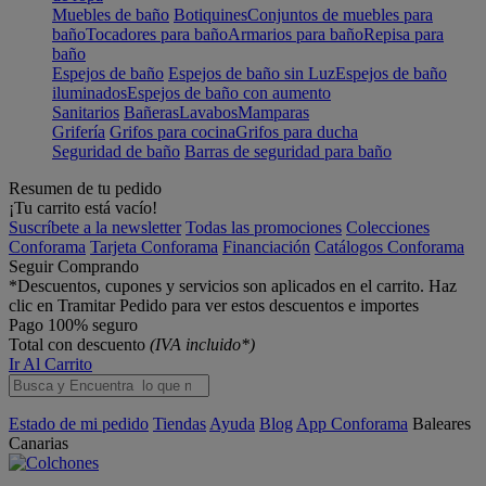
Muebles de baño
Botiquines
Conjuntos de muebles para
baño
Tocadores para baño
Armarios para baño
Repisa para
baño
Espejos de baño
Espejos de baño sin Luz
Espejos de baño
iluminados
Espejos de baño con aumento
Sanitarios
Bañeras
Lavabos
Mamparas
Grifería
Grifos para cocina
Grifos para ducha
Seguridad de baño
Barras de seguridad para baño
Resumen de tu pedido
¡Tu carrito está vacío!
Suscríbete a la newsletter
Todas las promociones
Colecciones
Conforama
Tarjeta Conforama
Financiación
Catálogos Conforama
Seguir Comprando
*Descuentos, cupones y servicios son aplicados en el carrito. Haz
clic en Tramitar Pedido para ver estos descuentos e importes
Pago 100% seguro
Total con descuento
(IVA incluido*)
Ir Al Carrito
Estado de mi pedido
Tiendas
Ayuda
Blog
App Conforama
Baleares
Canarias