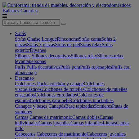
Baleares
Canarias
Sofás
Sofás
Chaise Longue
Rinconeras
Sofás cama
Sofás 2
plazas
Sofás 3 plazas
Sofás de piel
Sofás relax
Sofás
exterior
Divanes
Sillones
Sillones decorativos
Sillones relax
Sillones relax
levantapersonas
Puffs
Puffs decorativos
Puffs pera
Puffs reposapiés
Puffs con
almacenaje
Descanso
Colchones
Packs colchón y canapé
Colchones
viscoelásticos
Colchones de muelles
Colchones de muelles
ensacados
Colchones enrollados
Colchones de
espuma
Colchones para bebé
Colchones hinchables
Canapés y bases
Canapés
Base tapizadas
Somieres
Patas de
somieres
Camas
Camas de matrimonio
Camas dobles
Camas
individuales
Camas juveniles
Camas infantiles
Literas
Camas
nido
Cabeceros
Cabeceros de matrimonio
Cabeceros juveniles