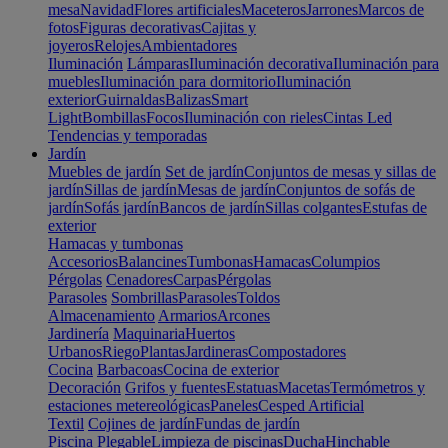
mesa
Navidad
Flores artificiales
Maceteros
Jarrones
Marcos de
fotos
Figuras decorativas
Cajitas y
joyeros
Relojes
Ambientadores
Iluminación
Lámparas
Iluminación decorativa
Iluminación para
muebles
Iluminación para dormitorio
Iluminación
exterior
Guirnaldas
Balizas
Smart
Light
Bombillas
Focos
Iluminación con rieles
Cintas Led
Tendencias y temporadas
Jardín
Muebles de jardín
Set de jardín
Conjuntos de mesas y sillas de
jardín
Sillas de jardín
Mesas de jardín
Conjuntos de sofás de
jardín
Sofás jardín
Bancos de jardín
Sillas colgantes
Estufas de
exterior
Hamacas y tumbonas
Accesorios
Balancines
Tumbonas
Hamacas
Columpios
Pérgolas
Cenadores
Carpas
Pérgolas
Parasoles
Sombrillas
Parasoles
Toldos
Almacenamiento
Armarios
Arcones
Jardinería
Maquinaria
Huertos
Urbanos
Riego
Plantas
Jardineras
Compostadores
Cocina
Barbacoas
Cocina de exterior
Decoración
Grifos y fuentes
Estatuas
Macetas
Termómetros y
estaciones metereológicas
Paneles
Cesped Artificial
Textil
Cojines de jardín
Fundas de jardín
Piscina
Plegable
Limpieza de piscinas
Ducha
Hinchable