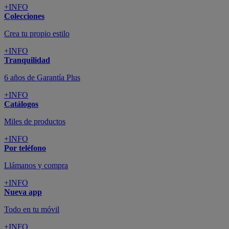
+INFO
Colecciones
Crea tu propio estilo
+INFO
Tranquilidad
6 años de Garantía Plus
+INFO
Catálogos
Miles de productos
+INFO
Por teléfono
Llámanos y compra
+INFO
Nueva app
Todo en tu móvil
+INFO