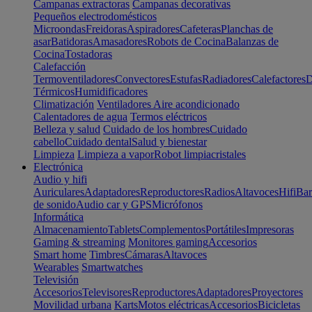
Campanas extractoras
Campanas decorativas
Pequeños electrodomésticos
Microondas
Freidoras
Aspiradores
Cafeteras
Planchas de
asar
Batidoras
Amasadores
Robots de Cocina
Balanzas de
Cocina
Tostadoras
Calefacción
Termoventiladores
Convectores
Estufas
Radiadores
Calefactores
D
Térmicos
Humidificadores
Climatización
Ventiladores
Aire acondicionado
Calentadores de agua
Termos eléctricos
Belleza y salud
Cuidado de los hombres
Cuidado
cabello
Cuidado dental
Salud y bienestar
Limpieza
Limpieza a vapor
Robot limpiacristales
Electrónica
Audio y hifi
Auriculares
Adaptadores
Reproductores
Radios
Altavoces
Hifi
Bar
de sonido
Audio car y GPS
Micrófonos
Informática
Almacenamiento
Tablets
Complementos
Portátiles
Impresoras
Gaming & streaming
Monitores gaming
Accesorios
Smart home
Timbres
Cámaras
Altavoces
Wearables
Smartwatches
Televisión
Accesorios
Televisores
Reproductores
Adaptadores
Proyectores
Movilidad urbana
Karts
Motos eléctricas
Accesorios
Bicicletas