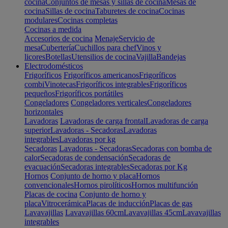
cocina
Conjuntos de mesas y sillas de cocina
Mesas de
cocina
Sillas de cocina
Taburetes de cocina
Cocinas
modulares
Cocinas completas
Cocinas a medida
Accesorios de cocina
Menaje
Servicio de
mesa
Cubertería
Cuchillos para chef
Vinos y
licores
Botellas
Utensilios de cocina
Vajilla
Bandejas
Electrodomésticos
Frigoríficos
Frigoríficos americanos
Frigoríficos
combi
Vinotecas
Frigoríficos integrables
Frigoríficos
pequeños
Frigoríficos portátiles
Congeladores
Congeladores verticales
Congeladores
horizontales
Lavadoras
Lavadoras de carga frontal
Lavadoras de carga
superior
Lavadoras - Secadoras
Lavadoras
integrables
Lavadoras por kg
Secadoras
Lavadoras - Secadoras
Secadoras con bomba de
calor
Secadoras de condensación
Secadoras de
evacuación
Secadoras integrables
Secadoras por Kg
Hornos
Conjunto de horno y placa
Hornos
convencionales
Hornos pirolíticos
Hornos multifunción
Placas de cocina
Conjunto de horno y
placa
Vitrocerámica
Placas de inducción
Placas de gas
Lavavajillas
Lavavajillas 60cm
Lavavajillas 45cm
Lavavajillas
integrables