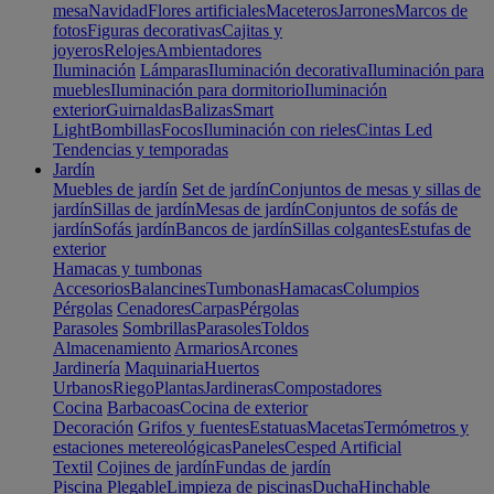
mesa
Navidad
Flores artificiales
Maceteros
Jarrones
Marcos de
fotos
Figuras decorativas
Cajitas y
joyeros
Relojes
Ambientadores
Iluminación
Lámparas
Iluminación decorativa
Iluminación para
muebles
Iluminación para dormitorio
Iluminación
exterior
Guirnaldas
Balizas
Smart
Light
Bombillas
Focos
Iluminación con rieles
Cintas Led
Tendencias y temporadas
Jardín
Muebles de jardín
Set de jardín
Conjuntos de mesas y sillas de
jardín
Sillas de jardín
Mesas de jardín
Conjuntos de sofás de
jardín
Sofás jardín
Bancos de jardín
Sillas colgantes
Estufas de
exterior
Hamacas y tumbonas
Accesorios
Balancines
Tumbonas
Hamacas
Columpios
Pérgolas
Cenadores
Carpas
Pérgolas
Parasoles
Sombrillas
Parasoles
Toldos
Almacenamiento
Armarios
Arcones
Jardinería
Maquinaria
Huertos
Urbanos
Riego
Plantas
Jardineras
Compostadores
Cocina
Barbacoas
Cocina de exterior
Decoración
Grifos y fuentes
Estatuas
Macetas
Termómetros y
estaciones metereológicas
Paneles
Cesped Artificial
Textil
Cojines de jardín
Fundas de jardín
Piscina
Plegable
Limpieza de piscinas
Ducha
Hinchable