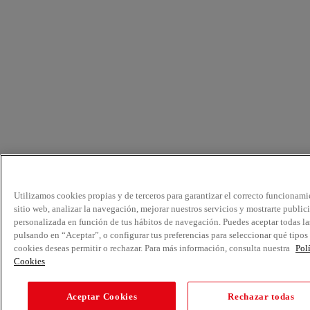
Utilizamos cookies propias y de terceros para garantizar el correcto funcionami
sitio web, analizar la navegación, mejorar nuestros servicios y mostrarte public
personalizada en función de tus hábitos de navegación. Puedes aceptar todas la
pulsando en “Aceptar”, o configurar tus preferencias para seleccionar qué tipos
cookies deseas permitir o rechazar. Para más información, consulta nuestra
Pol
Cookies
Aceptar Cookies
Rechazar todas