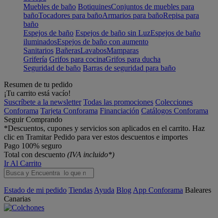
Muebles de baño
Botiquines
Conjuntos de muebles para
baño
Tocadores para baño
Armarios para baño
Repisa para
baño
Espejos de baño
Espejos de baño sin Luz
Espejos de baño
iluminados
Espejos de baño con aumento
Sanitarios
Bañeras
Lavabos
Mamparas
Grifería
Grifos para cocina
Grifos para ducha
Seguridad de baño
Barras de seguridad para baño
Resumen de tu pedido
¡Tu carrito está vacío!
Suscríbete a la newsletter
Todas las promociones
Colecciones
Conforama
Tarjeta Conforama
Financiación
Catálogos Conforama
Seguir Comprando
*Descuentos, cupones y servicios son aplicados en el carrito. Haz
clic en Tramitar Pedido para ver estos descuentos e importes
Pago 100% seguro
Total con descuento
(IVA incluido*)
Ir Al Carrito
Estado de mi pedido
Tiendas
Ayuda
Blog
App Conforama
Baleares
Canarias