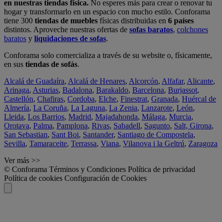
en nuestras tiendas física.
No esperes más para crear o renovar tu
hogar y transformarlo en un espacio con mucho estilo. Conforama
tiene 300
tiendas de muebles
físicas distribuidas en
6 países
distintos. Aproveche nuestras ofertas de
sofas baratos
,
colchones
baratos
y
liquidaciones de sofas
.
Conforama solo comercializa a través de su website o, físicamente,
en sus
tiendas de sofás
.
Alcalá de Guadaíra
,
Alcalá de Henares
,
Alcorcón
,
Alfafar
,
Alicante
,
Arinaga
,
Asturias
,
Badalona
,
Barakaldo
,
Barcelona
,
Burjassot
,
Castellón
,
Chafiras
,
Cordoba
,
Elche
,
Finestrat
,
Granada
,
Huércal de
Almería
,
La Coruña
,
La Laguna
,
La Zenia
,
Lanzarote
,
León
,
Lleida
,
Los Barrios
,
Madrid
,
Majadahonda
,
Málaga
,
Murcia
,
Orotava
,
Palma
,
Pamplona
,
Rivas
,
Sabadell
,
Sagunto
,
Salt, Girona
,
San Sebastian
,
Sant Boi
,
Santander
,
Santiago de Compostela
,
Sevilla
,
Tamaraceite
,
Terrassa
,
Viana
,
Vilanova i la Geltrú
,
Zaragoza
Ver más >>
© Conforama
Términos y Condiciones
Política de privacidad
Política de cookies
Configuración de Cookies