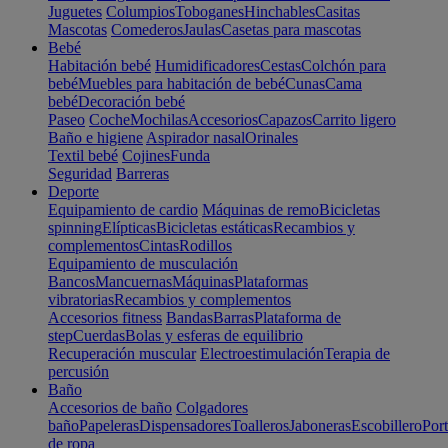
Juguetes
Columpios
Toboganes
Hinchables
Casitas
Mascotas
Comederos
Jaulas
Casetas para mascotas
Bebé
Habitación bebé
Humidificadores
Cestas
Colchón para
bebé
Muebles para habitación de bebé
Cunas
Cama
bebé
Decoración bebé
Paseo
Coche
Mochilas
Accesorios
Capazos
Carrito ligero
Baño e higiene
Aspirador nasal
Orinales
Textil bebé
Cojines
Funda
Seguridad
Barreras
Deporte
Equipamiento de cardio
Máquinas de remo
Bicicletas
spinning
Elípticas
Bicicletas estáticas
Recambios y
complementos
Cintas
Rodillos
Equipamiento de musculación
Bancos
Mancuernas
Máquinas
Plataformas
vibratorias
Recambios y complementos
Accesorios fitness
Bandas
Barras
Plataforma de
step
Cuerdas
Bolas y esferas de equilibrio
Recuperación muscular
Electroestimulación
Terapia de
percusión
Baño
Accesorios de baño
Colgadores
baño
Papeleras
Dispensadores
Toalleros
Jaboneras
Escobillero
Port
de ropa