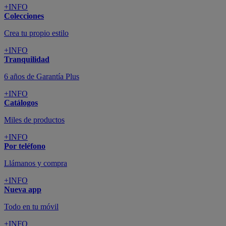
+INFO
Colecciones
Crea tu propio estilo
+INFO
Tranquilidad
6 años de Garantía Plus
+INFO
Catálogos
Miles de productos
+INFO
Por teléfono
Llámanos y compra
+INFO
Nueva app
Todo en tu móvil
+INFO