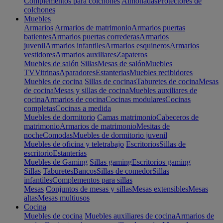
Complementos para colchones
Almohadas
Protectores de
colchones
Muebles
Armarios
Armarios de matrimonio
Armarios puertas
batientes
Armarios puertas correderas
Armarios
juvenil
Armarios infantiles
Armarios esquineros
Armarios
vestidores
Armarios auxiliares
Zapateros
Muebles de salón
Sillas
Mesas de salón
Muebles
TV
Vitrinas
Aparadores
Estanterias
Muebles recibidores
Muebles de cocina
Sillas de cocinas
Taburetes de cocina
Mesas
de cocina
Mesas y sillas de cocina
Muebles auxiliares de
cocina
Armarios de cocina
Cocinas modulares
Cocinas
completas
Cocinas a medida
Muebles de dormitorio
Camas matrimonio
Cabeceros de
matrimonio
Armarios de matrimonio
Mesitas de
noche
Comodas
Muebles de dormitorio juvenil
Muebles de oficina y teletrabajo
Escritorios
Sillas de
escritorio
Estanterías
Muebles de Gaming
Sillas gaming
Escritorios gaming
Sillas
Taburetes
Bancos
Sillas de comedor
Sillas
infantiles
Complementos para sillas
Mesas
Conjuntos de mesas y sillas
Mesas extensibles
Mesas
altas
Mesas multiusos
Cocina
Muebles de cocina
Muebles auxiliares de cocina
Armarios de