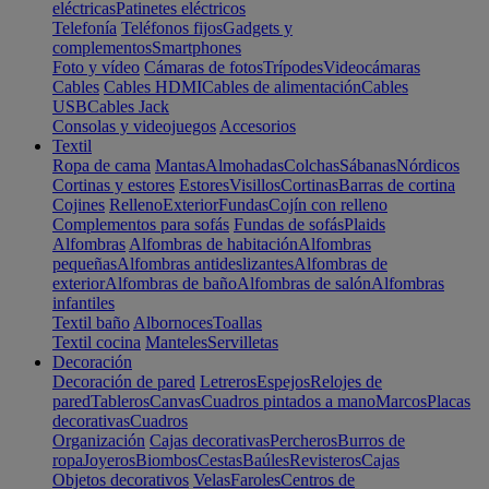
eléctricas
Patinetes eléctricos
Telefonía
Teléfonos fijos
Gadgets y
complementos
Smartphones
Foto y vídeo
Cámaras de fotos
Trípodes
Videocámaras
Cables
Cables HDMI
Cables de alimentación
Cables
USB
Cables Jack
Consolas y videojuegos
Accesorios
Textil
Ropa de cama
Mantas
Almohadas
Colchas
Sábanas
Nórdicos
Cortinas y estores
Estores
Visillos
Cortinas
Barras de cortina
Cojines
Relleno
Exterior
Fundas
Cojín con relleno
Complementos para sofás
Fundas de sofás
Plaids
Alfombras
Alfombras de habitación
Alfombras
pequeñas
Alfombras antideslizantes
Alfombras de
exterior
Alfombras de baño
Alfombras de salón
Alfombras
infantiles
Textil baño
Albornoces
Toallas
Textil cocina
Manteles
Servilletas
Decoración
Decoración de pared
Letreros
Espejos
Relojes de
pared
Tableros
Canvas
Cuadros pintados a mano
Marcos
Placas
decorativas
Cuadros
Organización
Cajas decorativas
Percheros
Burros de
ropa
Joyeros
Biombos
Cestas
Baúles
Revisteros
Cajas
Objetos decorativos
Velas
Faroles
Centros de