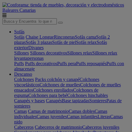
Baleares
Canarias
Sofás
Sofás
Chaise Longue
Rinconeras
Sofás cama
Sofás 2
plazas
Sofás 3 plazas
Sofás de piel
Sofás relax
Sofás
exterior
Divanes
Sillones
Sillones decorativos
Sillones relax
Sillones relax
levantapersonas
Puffs
Puffs decorativos
Puffs pera
Puffs reposapiés
Puffs con
almacenaje
Descanso
Colchones
Packs colchón y canapé
Colchones
viscoelásticos
Colchones de muelles
Colchones de muelles
ensacados
Colchones enrollados
Colchones de
espuma
Colchones para bebé
Colchones hinchables
Canapés y bases
Canapés
Base tapizadas
Somieres
Patas de
somieres
Camas
Camas de matrimonio
Camas dobles
Camas
individuales
Camas juveniles
Camas infantiles
Literas
Camas
nido
Cabeceros
Cabeceros de matrimonio
Cabeceros juveniles