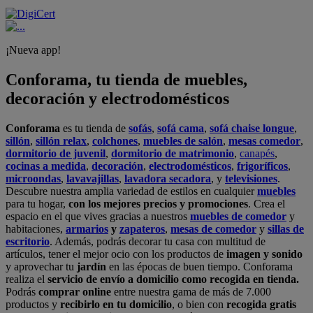
¡Nueva app!
Conforama, tu tienda de muebles,
decoración y electrodomésticos
Conforama
es tu tienda de
sofás
,
sofá cama
,
sofá chaise longue
,
sillón
,
sillón relax
,
colchones
,
muebles de salón
,
mesas comedor
,
dormitorio de juvenil
,
dormitorio de matrimonio
,
canapés
,
cocinas a medida
,
decoración
,
electrodomésticos
,
frigoríficos
,
microondas
,
lavavajillas
,
lavadora secadora
, y
televisiones
.
Descubre nuestra amplia variedad de estilos en cualquier
muebles
para tu hogar,
con los mejores precios y promociones
. Crea el
espacio en el que vives gracias a nuestros
muebles de comedor
y
habitaciones,
armarios
y
zapateros
,
mesas de comedor
y
sillas de
escritorio
. Además, podrás decorar tu casa con multitud de
artículos, tener el mejor ocio con los productos de
imagen y sonido
y aprovechar tu
jardín
en las épocas de buen tiempo. Conforama
realiza el
servicio de envío a domicilio como recogida en tienda.
Podrás
comprar online
entre nuestra gama de más de 7.000
productos y
recibirlo en tu domicilio
, o bien con
recogida gratis