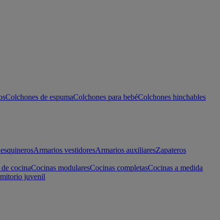
os
Colchones de espuma
Colchones para bebé
Colchones hinchables
esquineros
Armarios vestidores
Armarios auxiliares
Zapateros
 de cocina
Cocinas modulares
Cocinas completas
Cocinas a medida
mitorio juvenil