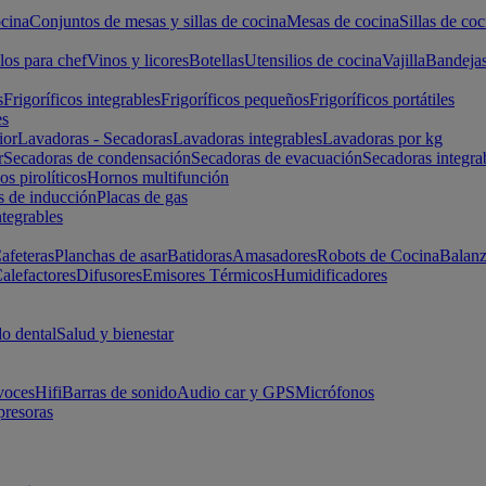
cina
Conjuntos de mesas y sillas de cocina
Mesas de cocina
Sillas de coc
los para chef
Vinos y licores
Botellas
Utensilios de cocina
Vajilla
Bandeja
s
Frigoríficos integrables
Frigoríficos pequeños
Frigoríficos portátiles
es
ior
Lavadoras - Secadoras
Lavadoras integrables
Lavadoras por kg
r
Secadoras de condensación
Secadoras de evacuación
Secadoras integra
s pirolíticos
Hornos multifunción
s de inducción
Placas de gas
ntegrables
afeteras
Planchas de asar
Batidoras
Amasadores
Robots de Cocina
Balanz
alefactores
Difusores
Emisores Térmicos
Humidificadores
o dental
Salud y bienestar
voces
Hifi
Barras de sonido
Audio car y GPS
Micrófonos
presoras