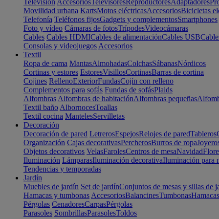
Televisión
Accesorios
Televisores
Reproductores
Adaptadores
Pr
Movilidad urbana
Karts
Motos eléctricas
Accesorios
Bicicletas el
Telefonía
Teléfonos fijos
Gadgets y complementos
Smartphones
Foto y vídeo
Cámaras de fotos
Trípodes
Videocámaras
Cables
Cables HDMI
Cables de alimentación
Cables USB
Cable
Consolas y videojuegos
Accesorios
Textil
Ropa de cama
Mantas
Almohadas
Colchas
Sábanas
Nórdicos
Cortinas y estores
Estores
Visillos
Cortinas
Barras de cortina
Cojines
Relleno
Exterior
Fundas
Cojín con relleno
Complementos para sofás
Fundas de sofás
Plaids
Alfombras
Alfombras de habitación
Alfombras pequeñas
Alfomb
Textil baño
Albornoces
Toallas
Textil cocina
Manteles
Servilletas
Decoración
Decoración de pared
Letreros
Espejos
Relojes de pared
Tableros
Organización
Cajas decorativas
Percheros
Burros de ropa
Joyero
Objetos decorativos
Velas
Faroles
Centros de mesa
Navidad
Flore
Iluminación
Lámparas
Iluminación decorativa
Iluminación para 
Tendencias y temporadas
Jardín
Muebles de jardín
Set de jardín
Conjuntos de mesas y sillas de j
Hamacas y tumbonas
Accesorios
Balancines
Tumbonas
Hamaca
Pérgolas
Cenadores
Carpas
Pérgolas
Parasoles
Sombrillas
Parasoles
Toldos