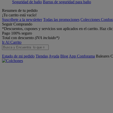
Seguridad de baño
Barras de seguridad para baño
Resumen de tu pedido
¡Tu carrito está vacío!
Suscríbete a la newsletter
Todas las promociones
Colecciones Confo
Seguir Comprando
*Descuentos, cupones y servicios son aplicados en el carrito. Haz cli
Pago 100% seguro
Total con descuento
(IVA incluido*)
Ir Al Carrito
Estado de mi pedido
Tiendas
Ayuda
Blog
App Conforama
Baleares
C