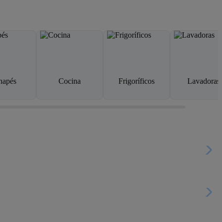
napés
Cocina
Frigoríficos
Lavadoras