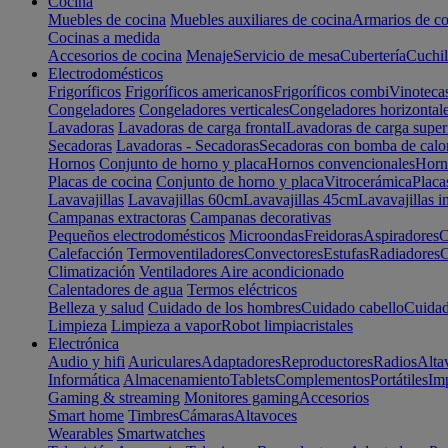
Cocina
Muebles de cocina
Muebles auxiliares de cocina
Armarios de co
Cocinas a medida
Accesorios de cocina
Menaje
Servicio de mesa
Cubertería
Cuchil
Electrodomésticos
Frigoríficos
Frigoríficos americanos
Frigoríficos combi
Vinoteca
Congeladores
Congeladores verticales
Congeladores horizontal
Lavadoras
Lavadoras de carga frontal
Lavadoras de carga super
Secadoras
Lavadoras - Secadoras
Secadoras con bomba de calo
Hornos
Conjunto de horno y placa
Hornos convencionales
Horno
Placas de cocina
Conjunto de horno y placa
Vitrocerámica
Placa
Lavavajillas
Lavavajillas 60cm
Lavavajillas 45cm
Lavavajillas i
Campanas extractoras
Campanas decorativas
Pequeños electrodomésticos
Microondas
Freidoras
Aspiradores
C
Calefacción
Termoventiladores
Convectores
Estufas
Radiadores
C
Climatización
Ventiladores
Aire acondicionado
Calentadores de agua
Termos eléctricos
Belleza y salud
Cuidado de los hombres
Cuidado cabello
Cuidad
Limpieza
Limpieza a vapor
Robot limpiacristales
Electrónica
Audio y hifi
Auriculares
Adaptadores
Reproductores
Radios
Alta
Informática
Almacenamiento
Tablets
Complementos
Portátiles
Im
Gaming & streaming
Monitores gaming
Accesorios
Smart home
Timbres
Cámaras
Altavoces
Wearables
Smartwatches