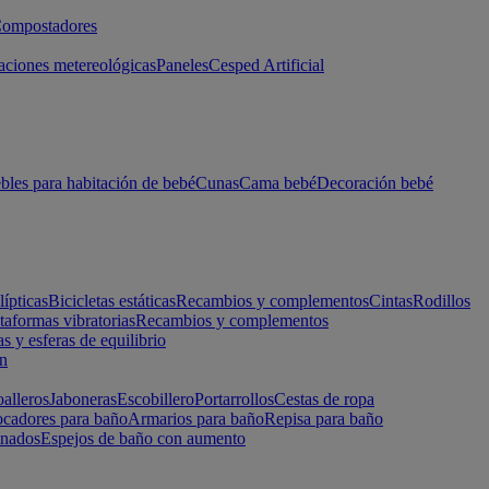
ompostadores
aciones metereológicas
Paneles
Cesped Artificial
les para habitación de bebé
Cunas
Cama bebé
Decoración bebé
lípticas
Bicicletas estáticas
Recambios y complementos
Cintas
Rodillos
taformas vibratorias
Recambios y complementos
s y esferas de equilibrio
ón
alleros
Jaboneras
Escobillero
Portarrollos
Cestas de ropa
cadores para baño
Armarios para baño
Repisa para baño
inados
Espejos de baño con aumento