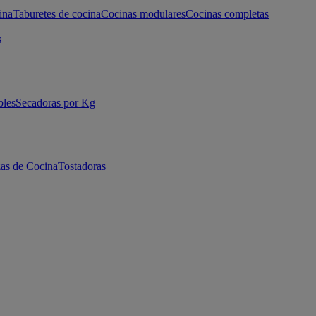
ina
Taburetes de cocina
Cocinas modulares
Cocinas completas
s
bles
Secadoras por Kg
as de Cocina
Tostadoras