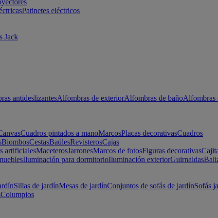
oyectores
éctricas
Patinetes eléctricos
s Jack
ras antideslizantes
Alfombras de exterior
Alfombras de baño
Alfombras 
Canvas
Cuadros pintados a mano
Marcos
Placas decorativas
Cuadros
s
Biombos
Cestas
Baúles
Revisteros
Cajas
s artificiales
Maceteros
Jarrones
Marcos de fotos
Figuras decorativas
Cajit
muebles
Iluminación para dormitorio
Iluminación exterior
Guirnaldas
Bali
ardín
Sillas de jardín
Mesas de jardín
Conjuntos de sofás de jardín
Sofás j
s
Columpios