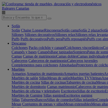
Baleares
Canarias
Sofás
Sofás
Chaise Longue
Rinconeras
Sofás cama
Sofás 2 plazas
Sofá
Sillones
Sillones decorativos
Sillones relax
Sillones relax levant
Puffs
Puffs decorativos
Puffs pera
Puffs reposapiés
Puffs con al
Descanso
Colchones
Packs colchón y canapé
Colchones viscoelásticos
Col
Canapés y bases
Canapés
Base tapizadas
Somieres
Patas de somi
Camas
Camas de matrimonio
Camas dobles
Camas individuales
Cabeceros
Cabeceros de matrimonio
Cabeceros juveniles
Complementos para colchones
Almohadas
Protectores de colch
Muebles
Armarios
Armarios de matrimonio
Armarios puertas batientes
Ar
Muebles de salón
Sillas
Mesas de salón
Muebles TV
Vitrinas
Apa
Muebles de cocina
Sillas de cocinas
Taburetes de cocina
Mesas d
Muebles de dormitorio
Camas matrimonio
Cabeceros de matrim
Muebles de oficina y teletrabajo
Escritorios
Sillas de escritorio
Es
Muebles de Gaming
Sillas gaming
Escritorios gaming
Sillas
Taburetes
Bancos
Sillas de comedor
Sillas infantiles
Complem
Mesas
Conjuntos de mesas y sillas
Mesas extensibles
Mesas alta