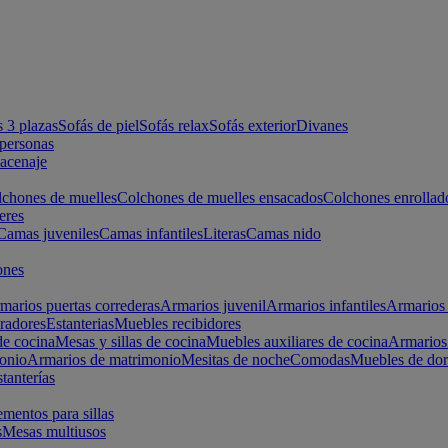
s 3 plazas
Sofás de piel
Sofás relax
Sofás exterior
Divanes
apersonas
macenaje
chones de muelles
Colchones de muelles ensacados
Colchones enrollad
eres
Camas juveniles
Camas infantiles
Literas
Camas nido
ones
marios puertas correderas
Armarios juvenil
Armarios infantiles
Armarios 
radores
Estanterias
Muebles recibidores
e cocina
Mesas y sillas de cocina
Muebles auxiliares de cocina
Armarios
onio
Armarios de matrimonio
Mesitas de noche
Comodas
Muebles de dor
tanterías
entos para sillas
s
Mesas multiusos