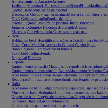
Almacenamiento
Armarios
Arcones
Jardinería
Maquinaria
Huertos Urbanos
Riego
Plantas
Jardineras
C
Cocina
Barbacoas
Cocina de exterior
Decoración
Grifos y fuentes
Estatuas
Macetas
Termómetros y est
Textil
Cojines de jardín
Fundas de jardín
Piscina
Plegable
Limpieza de piscinas
Ducha
Hinchable
Juguetes
Columpios
Toboganes
Hinchables
Casitas
Mascotas
Comederos
Jaulas
Casetas para mascotas
Bebé
Habitación bebé
Humidificadores
Cestas
Colchón para bebé
Mueb
Paseo
Coche
Mochilas
Accesorios
Capazos
Carrito ligero
Baño e higiene
Aspirador nasal
Orinales
Textil bebé
Cojines
Funda
Seguridad
Barreras
Deporte
Equipamiento de cardio
Máquinas de remo
Bicicletas spinning
E
Equipamiento de musculación
Bancos
Mancuernas
Máquinas
Pla
Accesorios fitness
Bandas
Barras
Plataforma de step
Cuerdas
Bola
Recuperación muscular
Electroestimulación
Terapia de percusi
Baño
Accesorios de baño
Colgadores baño
Papeleras
Dispensadores
To
Muebles de baño
Botiquines
Conjuntos de muebles para baño
To
Espejos de baño
Espejos de baño sin Luz
Espejos de baño ilum
Sanitarios
Bañeras
Lavabos
Mamparas
Grifería
Grifos para cocina
Grifos para ducha