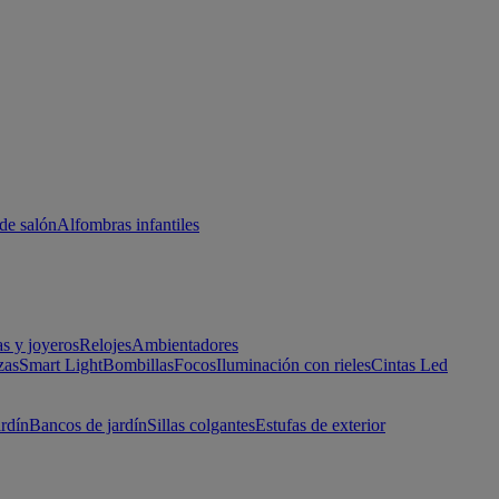
de salón
Alfombras infantiles
as y joyeros
Relojes
Ambientadores
zas
Smart Light
Bombillas
Focos
Iluminación con rieles
Cintas Led
ardín
Bancos de jardín
Sillas colgantes
Estufas de exterior