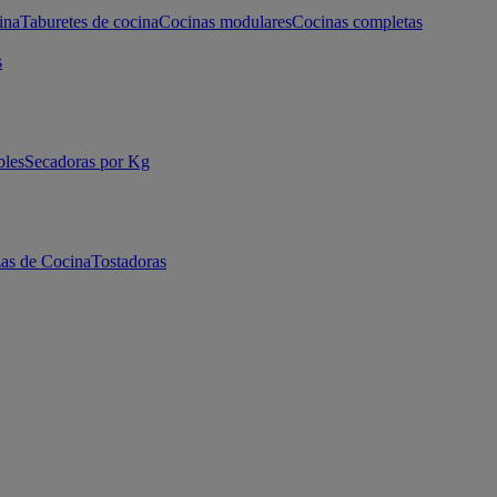
ina
Taburetes de cocina
Cocinas modulares
Cocinas completas
s
bles
Secadoras por Kg
as de Cocina
Tostadoras