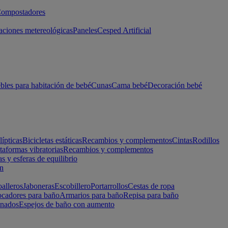
ompostadores
aciones metereológicas
Paneles
Cesped Artificial
les para habitación de bebé
Cunas
Cama bebé
Decoración bebé
lípticas
Bicicletas estáticas
Recambios y complementos
Cintas
Rodillos
taformas vibratorias
Recambios y complementos
s y esferas de equilibrio
ón
alleros
Jaboneras
Escobillero
Portarrollos
Cestas de ropa
cadores para baño
Armarios para baño
Repisa para baño
inados
Espejos de baño con aumento