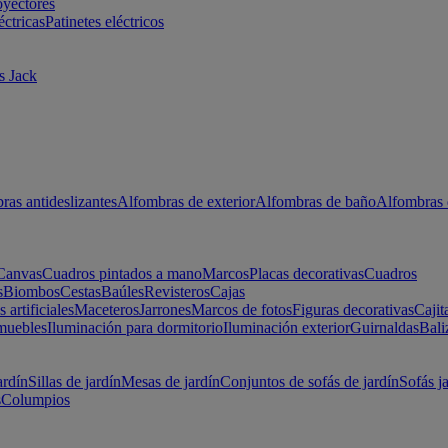
oyectores
éctricas
Patinetes eléctricos
s Jack
ras antideslizantes
Alfombras de exterior
Alfombras de baño
Alfombras 
Canvas
Cuadros pintados a mano
Marcos
Placas decorativas
Cuadros
s
Biombos
Cestas
Baúles
Revisteros
Cajas
s artificiales
Maceteros
Jarrones
Marcos de fotos
Figuras decorativas
Cajit
muebles
Iluminación para dormitorio
Iluminación exterior
Guirnaldas
Bali
ardín
Sillas de jardín
Mesas de jardín
Conjuntos de sofás de jardín
Sofás j
s
Columpios