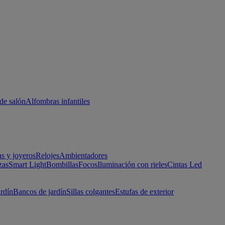
de salón
Alfombras infantiles
as y joyeros
Relojes
Ambientadores
zas
Smart Light
Bombillas
Focos
Iluminación con rieles
Cintas Led
ardín
Bancos de jardín
Sillas colgantes
Estufas de exterior