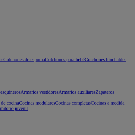
os
Colchones de espuma
Colchones para bebé
Colchones hinchables
esquineros
Armarios vestidores
Armarios auxiliares
Zapateros
 de cocina
Cocinas modulares
Cocinas completas
Cocinas a medida
mitorio juvenil