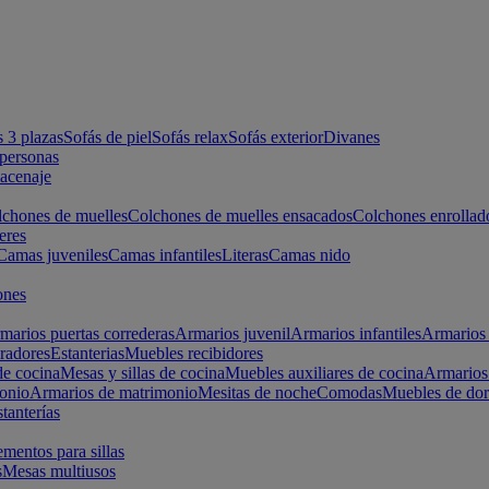
s 3 plazas
Sofás de piel
Sofás relax
Sofás exterior
Divanes
apersonas
macenaje
chones de muelles
Colchones de muelles ensacados
Colchones enrollad
eres
Camas juveniles
Camas infantiles
Literas
Camas nido
ones
marios puertas correderas
Armarios juvenil
Armarios infantiles
Armarios 
radores
Estanterias
Muebles recibidores
e cocina
Mesas y sillas de cocina
Muebles auxiliares de cocina
Armarios
onio
Armarios de matrimonio
Mesitas de noche
Comodas
Muebles de dor
tanterías
entos para sillas
s
Mesas multiusos