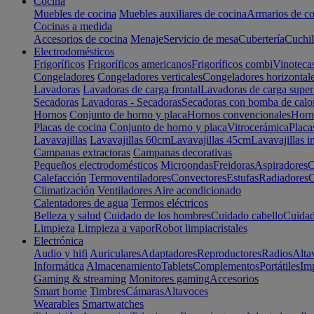
Cocina
Muebles de cocina
Muebles auxiliares de cocina
Armarios de co
Cocinas a medida
Accesorios de cocina
Menaje
Servicio de mesa
Cubertería
Cuchil
Electrodomésticos
Frigoríficos
Frigoríficos americanos
Frigoríficos combi
Vinoteca
Congeladores
Congeladores verticales
Congeladores horizontal
Lavadoras
Lavadoras de carga frontal
Lavadoras de carga super
Secadoras
Lavadoras - Secadoras
Secadoras con bomba de calo
Hornos
Conjunto de horno y placa
Hornos convencionales
Horno
Placas de cocina
Conjunto de horno y placa
Vitrocerámica
Placa
Lavavajillas
Lavavajillas 60cm
Lavavajillas 45cm
Lavavajillas i
Campanas extractoras
Campanas decorativas
Pequeños electrodomésticos
Microondas
Freidoras
Aspiradores
C
Calefacción
Termoventiladores
Convectores
Estufas
Radiadores
C
Climatización
Ventiladores
Aire acondicionado
Calentadores de agua
Termos eléctricos
Belleza y salud
Cuidado de los hombres
Cuidado cabello
Cuidad
Limpieza
Limpieza a vapor
Robot limpiacristales
Electrónica
Audio y hifi
Auriculares
Adaptadores
Reproductores
Radios
Alta
Informática
Almacenamiento
Tablets
Complementos
Portátiles
Im
Gaming & streaming
Monitores gaming
Accesorios
Smart home
Timbres
Cámaras
Altavoces
Wearables
Smartwatches