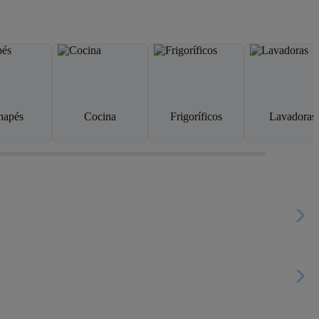
napés
Cocina
Frigoríficos
Lavadoras