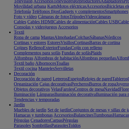
Televisión
Accesorios
Televisores
Reproductores
Adaptadores
Pr
Movilidad urbana
Karts
Motos eléctricas
Accesorios
Bicicletas el
Telefonía
Teléfonos fijos
Gadgets y complementos
Smartphones
Foto y vídeo
Cámaras de fotos
Trípodes
Videocámaras
Cables
Cables HDMI
Cables de alimentación
Cables USB
Cable
Consolas y videojuegos
Accesorios
Textil
Ropa de cama
Mantas
Almohadas
Colchas
Sábanas
Nórdicos
Cortinas y estores
Estores
Visillos
Cortinas
Barras de cortina
Cojines
Relleno
Exterior
Fundas
Cojín con relleno
Complementos para sofás
Fundas de sofás
Plaids
Alfombras
Alfombras de habitación
Alfombras pequeñas
Alfomb
Textil baño
Albornoces
Toallas
Textil cocina
Manteles
Servilletas
Decoración
Decoración de pared
Letreros
Espejos
Relojes de pared
Tableros
Organización
Cajas decorativas
Percheros
Burros de ropa
Joyero
Objetos decorativos
Velas
Faroles
Centros de mesa
Navidad
Flore
Iluminación
Lámparas
Iluminación decorativa
Iluminación para 
Tendencias y temporadas
Jardín
Muebles de jardín
Set de jardín
Conjuntos de mesas y sillas de j
Hamacas y tumbonas
Accesorios
Balancines
Tumbonas
Hamaca
Pérgolas
Cenadores
Carpas
Pérgolas
Parasoles
Sombrillas
Parasoles
Toldos