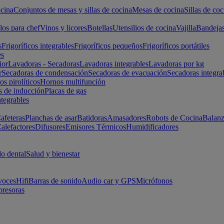
cina
Conjuntos de mesas y sillas de cocina
Mesas de cocina
Sillas de coc
los para chef
Vinos y licores
Botellas
Utensilios de cocina
Vajilla
Bandeja
s
Frigoríficos integrables
Frigoríficos pequeños
Frigoríficos portátiles
es
ior
Lavadoras - Secadoras
Lavadoras integrables
Lavadoras por kg
r
Secadoras de condensación
Secadoras de evacuación
Secadoras integra
s pirolíticos
Hornos multifunción
s de inducción
Placas de gas
ntegrables
afeteras
Planchas de asar
Batidoras
Amasadores
Robots de Cocina
Balanz
alefactores
Difusores
Emisores Térmicos
Humidificadores
o dental
Salud y bienestar
voces
Hifi
Barras de sonido
Audio car y GPS
Micrófonos
presoras