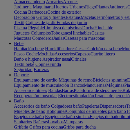
Almacenamiento
Armarios
Arcones
Jardinería
Maquinaria
Huertos Urbanos
Riego
Plantas
Jardineras
C
Cocina
Barbacoas
Cocina de exterior
Decoración
Grifos y fuentes
Estatuas
Macetas
Termómetros y est
Textil
Cojines de jardín
Fundas de jardín
Piscina
Plegable
Limpieza de piscinas
Ducha
Hinchable
Juguetes
Columpios
Toboganes
Hinchables
Casitas
Mascotas
Comederos
Jaulas
Casetas para mascotas
Bebé
Habitación bebé
Humidificadores
Cestas
Colchón para bebé
Mueb
Paseo
Coche
Mochilas
Accesorios
Capazos
Carrito ligero
Baño e higiene
Aspirador nasal
Orinales
Textil bebé
Cojines
Funda
Seguridad
Barreras
Deporte
Equipamiento de cardio
Máquinas de remo
Bicicletas spinning
E
Equipamiento de musculación
Bancos
Mancuernas
Máquinas
Pla
Accesorios fitness
Bandas
Barras
Plataforma de step
Cuerdas
Bola
Recuperación muscular
Electroestimulación
Terapia de percusi
Baño
Accesorios de baño
Colgadores baño
Papeleras
Dispensadores
To
Muebles de baño
Botiquines
Conjuntos de muebles para baño
To
Espejos de baño
Espejos de baño sin Luz
Espejos de baño ilum
Sanitarios
Bañeras
Lavabos
Mamparas
Grifería
Grifos para cocina
Grifos para ducha