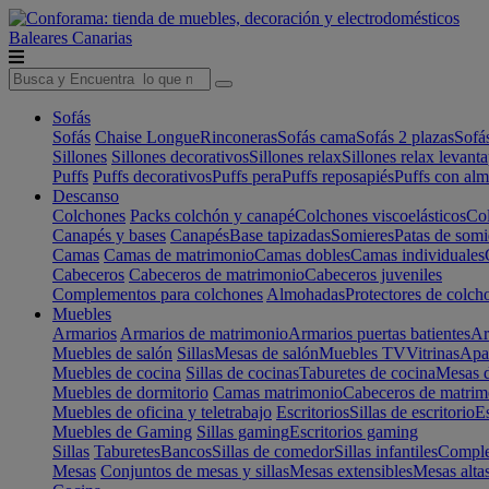
Baleares
Canarias
Sofás
Sofás
Chaise Longue
Rinconeras
Sofás cama
Sofás 2 plazas
Sofá
Sillones
Sillones decorativos
Sillones relax
Sillones relax levant
Puffs
Puffs decorativos
Puffs pera
Puffs reposapiés
Puffs con al
Descanso
Colchones
Packs colchón y canapé
Colchones viscoelásticos
Col
Canapés y bases
Canapés
Base tapizadas
Somieres
Patas de somi
Camas
Camas de matrimonio
Camas dobles
Camas individuales
Cabeceros
Cabeceros de matrimonio
Cabeceros juveniles
Complementos para colchones
Almohadas
Protectores de colch
Muebles
Armarios
Armarios de matrimonio
Armarios puertas batientes
Ar
Muebles de salón
Sillas
Mesas de salón
Muebles TV
Vitrinas
Apa
Muebles de cocina
Sillas de cocinas
Taburetes de cocina
Mesas d
Muebles de dormitorio
Camas matrimonio
Cabeceros de matrim
Muebles de oficina y teletrabajo
Escritorios
Sillas de escritorio
Es
Muebles de Gaming
Sillas gaming
Escritorios gaming
Sillas
Taburetes
Bancos
Sillas de comedor
Sillas infantiles
Complem
Mesas
Conjuntos de mesas y sillas
Mesas extensibles
Mesas alta