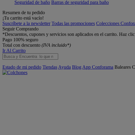
Seguridad de baño
Barras de seguridad para baño
Resumen de tu pedido
¡Tu carrito está vacío!
Suscríbete a la newsletter
Todas las promociones
Colecciones Confo
Seguir Comprando
*Descuentos, cupones y servicios son aplicados en el carrito. Haz cli
Pago 100% seguro
Total con descuento
(IVA incluido*)
Ir Al Carrito
Estado de mi pedido
Tiendas
Ayuda
Blog
App Conforama
Baleares
C