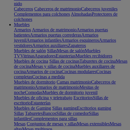
nido
Cabeceros
Cabeceros de matrimonio
Cabeceros juveniles
Complementos para colchones
Almohadas
Protectores de
colchones
Muebles
Armarios
Armarios de matrimonio
Armarios puertas
batientes
Armarios puertas correderas
Armarios
juvenil
Armarios infantiles
Armarios esquineros
Armarios
vestidores
Armarios auxiliares
Zapateros
Muebles de salón
Sillas
Mesas de salón
Muebles
TV
Vitrinas
Aparadores
Estanterias
Muebles recibidores
Muebles de cocina
Sillas de cocinas
Taburetes de cocina
Mesas
de cocina
Mesas y sillas de cocina
Muebles auxiliares de
cocina
Armarios de cocina
Cocinas modulares
Cocinas
completas
Cocinas a medida
Muebles de dormitorio
Camas matrimonio
Cabeceros de
matrimonio
Armarios de matrimonio
Mesitas de
noche
Comodas
Muebles de dormitorio juvenil
Muebles de oficina y teletrabajo
Escritorios
Sillas de
escritorio
Estanterías
Muebles de Gaming
Sillas gaming
Escritorios gaming
Sillas
Taburetes
Bancos
Sillas de comedor
Sillas
infantiles
Complementos para sillas
Mesas
Conjuntos de mesas y sillas
Mesas extensibles
Mesas
altas
Mesas multiusos