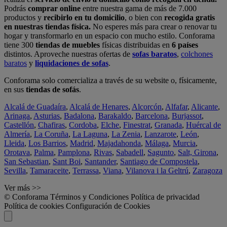
Podrás
comprar online
entre nuestra gama de más de 7.000
productos y
recibirlo en tu domicilio
, o bien con
recogida gratis
en nuestras tiendas física.
No esperes más para crear o renovar tu
hogar y transformarlo en un espacio con mucho estilo. Conforama
tiene 300
tiendas de muebles
físicas distribuidas en
6 países
distintos. Aproveche nuestras ofertas de
sofas baratos
,
colchones
baratos
y
liquidaciones de sofas
.
Conforama solo comercializa a través de su website o, físicamente,
en sus
tiendas de sofás
.
Alcalá de Guadaíra
,
Alcalá de Henares
,
Alcorcón
,
Alfafar
,
Alicante
,
Arinaga
,
Asturias
,
Badalona
,
Barakaldo
,
Barcelona
,
Burjassot
,
Castellón
,
Chafiras
,
Cordoba
,
Elche
,
Finestrat
,
Granada
,
Huércal de
Almería
,
La Coruña
,
La Laguna
,
La Zenia
,
Lanzarote
,
León
,
Lleida
,
Los Barrios
,
Madrid
,
Majadahonda
,
Málaga
,
Murcia
,
Orotava
,
Palma
,
Pamplona
,
Rivas
,
Sabadell
,
Sagunto
,
Salt, Girona
,
San Sebastian
,
Sant Boi
,
Santander
,
Santiago de Compostela
,
Sevilla
,
Tamaraceite
,
Terrassa
,
Viana
,
Vilanova i la Geltrú
,
Zaragoza
Ver más >>
© Conforama
Términos y Condiciones
Política de privacidad
Política de cookies
Configuración de Cookies