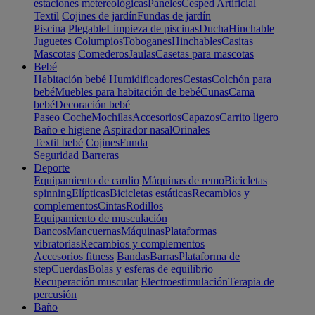
estaciones metereológicas
Paneles
Cesped Artificial
Textil
Cojines de jardín
Fundas de jardín
Piscina
Plegable
Limpieza de piscinas
Ducha
Hinchable
Juguetes
Columpios
Toboganes
Hinchables
Casitas
Mascotas
Comederos
Jaulas
Casetas para mascotas
Bebé
Habitación bebé
Humidificadores
Cestas
Colchón para
bebé
Muebles para habitación de bebé
Cunas
Cama
bebé
Decoración bebé
Paseo
Coche
Mochilas
Accesorios
Capazos
Carrito ligero
Baño e higiene
Aspirador nasal
Orinales
Textil bebé
Cojines
Funda
Seguridad
Barreras
Deporte
Equipamiento de cardio
Máquinas de remo
Bicicletas
spinning
Elípticas
Bicicletas estáticas
Recambios y
complementos
Cintas
Rodillos
Equipamiento de musculación
Bancos
Mancuernas
Máquinas
Plataformas
vibratorias
Recambios y complementos
Accesorios fitness
Bandas
Barras
Plataforma de
step
Cuerdas
Bolas y esferas de equilibrio
Recuperación muscular
Electroestimulación
Terapia de
percusión
Baño