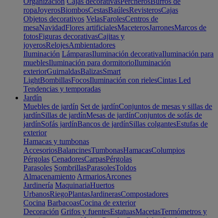
Organización
Cajas decorativas
Percheros
Burros de
ropa
Joyeros
Biombos
Cestas
Baúles
Revisteros
Cajas
Objetos decorativos
Velas
Faroles
Centros de
mesa
Navidad
Flores artificiales
Maceteros
Jarrones
Marcos de
fotos
Figuras decorativas
Cajitas y
joyeros
Relojes
Ambientadores
Iluminación
Lámparas
Iluminación decorativa
Iluminación para
muebles
Iluminación para dormitorio
Iluminación
exterior
Guirnaldas
Balizas
Smart
Light
Bombillas
Focos
Iluminación con rieles
Cintas Led
Tendencias y temporadas
Jardín
Muebles de jardín
Set de jardín
Conjuntos de mesas y sillas de
jardín
Sillas de jardín
Mesas de jardín
Conjuntos de sofás de
jardín
Sofás jardín
Bancos de jardín
Sillas colgantes
Estufas de
exterior
Hamacas y tumbonas
Accesorios
Balancines
Tumbonas
Hamacas
Columpios
Pérgolas
Cenadores
Carpas
Pérgolas
Parasoles
Sombrillas
Parasoles
Toldos
Almacenamiento
Armarios
Arcones
Jardinería
Maquinaria
Huertos
Urbanos
Riego
Plantas
Jardineras
Compostadores
Cocina
Barbacoas
Cocina de exterior
Decoración
Grifos y fuentes
Estatuas
Macetas
Termómetros y