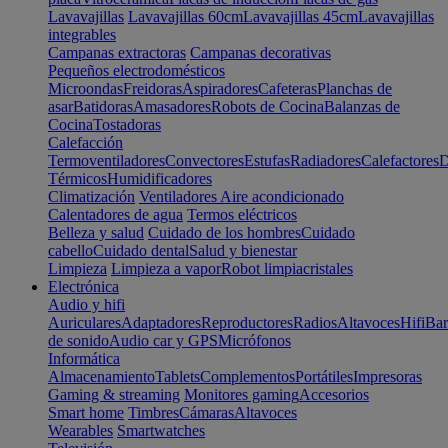
Lavavajillas
Lavavajillas 60cm
Lavavajillas 45cm
Lavavajillas
integrables
Campanas extractoras
Campanas decorativas
Pequeños electrodomésticos
Microondas
Freidoras
Aspiradores
Cafeteras
Planchas de
asar
Batidoras
Amasadores
Robots de Cocina
Balanzas de
Cocina
Tostadoras
Calefacción
Termoventiladores
Convectores
Estufas
Radiadores
Calefactores
D
Térmicos
Humidificadores
Climatización
Ventiladores
Aire acondicionado
Calentadores de agua
Termos eléctricos
Belleza y salud
Cuidado de los hombres
Cuidado
cabello
Cuidado dental
Salud y bienestar
Limpieza
Limpieza a vapor
Robot limpiacristales
Electrónica
Audio y hifi
Auriculares
Adaptadores
Reproductores
Radios
Altavoces
Hifi
Bar
de sonido
Audio car y GPS
Micrófonos
Informática
Almacenamiento
Tablets
Complementos
Portátiles
Impresoras
Gaming & streaming
Monitores gaming
Accesorios
Smart home
Timbres
Cámaras
Altavoces
Wearables
Smartwatches