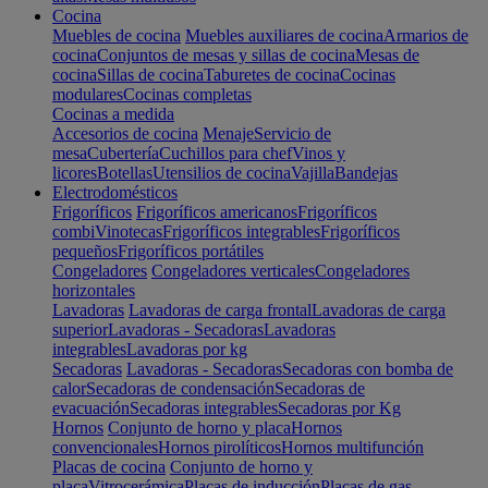
Cocina
Muebles de cocina
Muebles auxiliares de cocina
Armarios de
cocina
Conjuntos de mesas y sillas de cocina
Mesas de
cocina
Sillas de cocina
Taburetes de cocina
Cocinas
modulares
Cocinas completas
Cocinas a medida
Accesorios de cocina
Menaje
Servicio de
mesa
Cubertería
Cuchillos para chef
Vinos y
licores
Botellas
Utensilios de cocina
Vajilla
Bandejas
Electrodomésticos
Frigoríficos
Frigoríficos americanos
Frigoríficos
combi
Vinotecas
Frigoríficos integrables
Frigoríficos
pequeños
Frigoríficos portátiles
Congeladores
Congeladores verticales
Congeladores
horizontales
Lavadoras
Lavadoras de carga frontal
Lavadoras de carga
superior
Lavadoras - Secadoras
Lavadoras
integrables
Lavadoras por kg
Secadoras
Lavadoras - Secadoras
Secadoras con bomba de
calor
Secadoras de condensación
Secadoras de
evacuación
Secadoras integrables
Secadoras por Kg
Hornos
Conjunto de horno y placa
Hornos
convencionales
Hornos pirolíticos
Hornos multifunción
Placas de cocina
Conjunto de horno y
placa
Vitrocerámica
Placas de inducción
Placas de gas