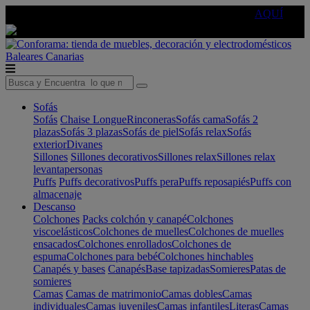
🔵Cambia tu electro con
-10% EXTRA
de descuento ☑️
AQUÍ
Baleares
Canarias
Sofás
Sofás
Chaise Longue
Rinconeras
Sofás cama
Sofás 2
plazas
Sofás 3 plazas
Sofás de piel
Sofás relax
Sofás
exterior
Divanes
Sillones
Sillones decorativos
Sillones relax
Sillones relax
levantapersonas
Puffs
Puffs decorativos
Puffs pera
Puffs reposapiés
Puffs con
almacenaje
Descanso
Colchones
Packs colchón y canapé
Colchones
viscoelásticos
Colchones de muelles
Colchones de muelles
ensacados
Colchones enrollados
Colchones de
espuma
Colchones para bebé
Colchones hinchables
Canapés y bases
Canapés
Base tapizadas
Somieres
Patas de
somieres
Camas
Camas de matrimonio
Camas dobles
Camas
individuales
Camas juveniles
Camas infantiles
Literas
Camas