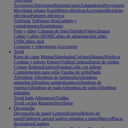
Televisión
Accesorios
Televisores
Reproductores
Adaptadores
Proyectores
Movilidad urbana
Karts
Motos eléctricas
Accesorios
Bicicletas
eléctricas
Patinetes eléctricos
Telefonía
Teléfonos fijos
Gadgets y
complementos
Smartphones
Foto y vídeo
Cámaras de fotos
Trípodes
Videocámaras
Cables
Cables HDMI
Cables de alimentación
Cables
USB
Cables Jack
Consolas y videojuegos
Accesorios
Textil
Ropa de cama
Mantas
Almohadas
Colchas
Sábanas
Nórdicos
Cortinas y estores
Estores
Visillos
Cortinas
Barras de cortina
Cojines
Relleno
Exterior
Fundas
Cojín con relleno
Complementos para sofás
Fundas de sofás
Plaids
Alfombras
Alfombras de habitación
Alfombras
pequeñas
Alfombras antideslizantes
Alfombras de
exterior
Alfombras de baño
Alfombras de salón
Alfombras
infantiles
Textil baño
Albornoces
Toallas
Textil cocina
Manteles
Servilletas
Decoración
Decoración de pared
Letreros
Espejos
Relojes de
pared
Tableros
Canvas
Cuadros pintados a mano
Marcos
Placas
decorativas
Cuadros