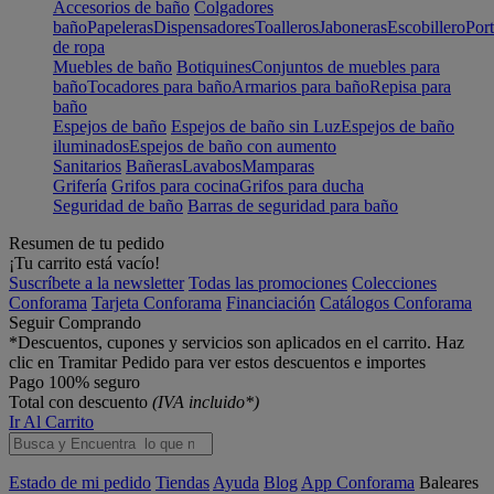
Accesorios de baño
Colgadores
baño
Papeleras
Dispensadores
Toalleros
Jaboneras
Escobillero
Port
de ropa
Muebles de baño
Botiquines
Conjuntos de muebles para
baño
Tocadores para baño
Armarios para baño
Repisa para
baño
Espejos de baño
Espejos de baño sin Luz
Espejos de baño
iluminados
Espejos de baño con aumento
Sanitarios
Bañeras
Lavabos
Mamparas
Grifería
Grifos para cocina
Grifos para ducha
Seguridad de baño
Barras de seguridad para baño
Resumen de tu pedido
¡Tu carrito está vacío!
Suscríbete a la newsletter
Todas las promociones
Colecciones
Conforama
Tarjeta Conforama
Financiación
Catálogos Conforama
Seguir Comprando
*Descuentos, cupones y servicios son aplicados en el carrito. Haz
clic en Tramitar Pedido para ver estos descuentos e importes
Pago 100% seguro
Total con descuento
(IVA incluido*)
Ir Al Carrito
Estado de mi pedido
Tiendas
Ayuda
Blog
App Conforama
Baleares