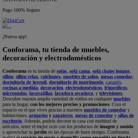
Pago 100% Seguro
¡Nueva app!
Conforama, tu tienda de muebles,
decoración y electrodomésticos
Conforama
es tu tienda de
sofás
,
sofá cama
,
sofá chaise longue
,
sillón
,
sillón relax
,
colchones
,
muebles de salón
,
mesas comedor
,
dormitorio de juvenil
,
dormitorio de matrimonio
,
canapés
,
cocinas a medida
,
decoración
,
electrodomésticos
,
frigoríficos
,
microondas
,
lavavajillas
,
lavadora secadora
, y
televisiones
.
Descubre nuestra amplia variedad de estilos en cualquier
muebles
para tu hogar,
con los mejores precios y promociones
. Crea el
espacio en el que vives gracias a nuestros
muebles de comedor
y
habitaciones,
armarios
y
zapateros
,
mesas de comedor
y
sillas de
escritorio
. Además, podrás decorar tu casa con multitud de
artículos, tener el mejor ocio con los productos de
imagen y sonido
y aprovechar tu
jardín
en las épocas de buen tiempo. Conforama
realiza el
servicio de envío a domicilio como recogida en tienda.