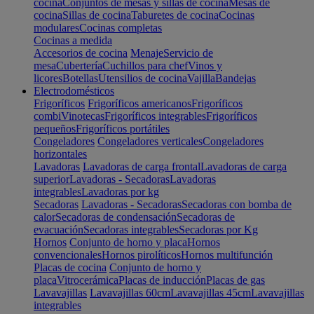
cocina
Conjuntos de mesas y sillas de cocina
Mesas de
cocina
Sillas de cocina
Taburetes de cocina
Cocinas
modulares
Cocinas completas
Cocinas a medida
Accesorios de cocina
Menaje
Servicio de
mesa
Cubertería
Cuchillos para chef
Vinos y
licores
Botellas
Utensilios de cocina
Vajilla
Bandejas
Electrodomésticos
Frigoríficos
Frigoríficos americanos
Frigoríficos
combi
Vinotecas
Frigoríficos integrables
Frigoríficos
pequeños
Frigoríficos portátiles
Congeladores
Congeladores verticales
Congeladores
horizontales
Lavadoras
Lavadoras de carga frontal
Lavadoras de carga
superior
Lavadoras - Secadoras
Lavadoras
integrables
Lavadoras por kg
Secadoras
Lavadoras - Secadoras
Secadoras con bomba de
calor
Secadoras de condensación
Secadoras de
evacuación
Secadoras integrables
Secadoras por Kg
Hornos
Conjunto de horno y placa
Hornos
convencionales
Hornos pirolíticos
Hornos multifunción
Placas de cocina
Conjunto de horno y
placa
Vitrocerámica
Placas de inducción
Placas de gas
Lavavajillas
Lavavajillas 60cm
Lavavajillas 45cm
Lavavajillas
integrables