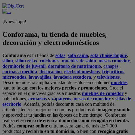
¡Nueva app!
Conforama, tu tienda de muebles,
decoración y electrodomésticos
Conforama
es tu tienda de
sofás
,
sofá cama
,
sofá chaise longue
,
sillón
,
sillón relax
,
colchones
,
muebles de salón
,
mesas comedor
,
dormitorio de juvenil
,
dormitorio de matrimonio
,
canapés
,
cocinas a medida
,
decoración
,
electrodomésticos
,
frigoríficos
,
microondas
,
lavavajillas
,
lavadora secadora
, y
televisiones
.
Descubre nuestra amplia variedad de estilos en cualquier
muebles
para tu hogar,
con los mejores precios y promociones
. Crea el
espacio en el que vives gracias a nuestros
muebles de comedor
y
habitaciones,
armarios
y
zapateros
,
mesas de comedor
y
sillas de
escritorio
. Además, podrás decorar tu casa con multitud de
artículos, tener el mejor ocio con los productos de
imagen y sonido
y aprovechar tu
jardín
en las épocas de buen tiempo. Conforama
realiza el
servicio de envío a domicilio como recogida en tienda.
Podrás
comprar online
entre nuestra gama de más de 7.000
productos y
recibirlo en tu domicilio
, o bien con
recogida gratis