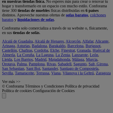
en nuestras tiendas física.
No esperes más para crear o renovar tu
hogar y transformarlo en un espacio con mucho estilo. Conforama
tiene 300
tiendas de muebles
físicas distribuidas en
6 países
distintos. Aproveche nuestras ofertas de
sofas baratos
,
colchones
baratos
y
liquidaciones de sofas
.
Conforama solo comercializa a través de su website o, físicamente,
en sus
tiendas de sofás
.
Alcalá de Guadaíra
,
Alcalá de Henares
,
Alcorcón
,
Alfafar
,
Alicante
,
Arinaga
,
Asturias
,
Badalona
,
Barakaldo
,
Barcelona
,
Burjassot
,
Castellón
,
Chafiras
,
Cordoba
,
Elche
,
Finestrat
,
Granada
,
Huércal de
Almería
,
La Coruña
,
La Laguna
,
La Zenia
,
Lanzarote
,
León
,
Lleida
,
Los Barrios
,
Madrid
,
Majadahonda
,
Málaga
,
Murcia
,
Orotava
,
Palma
,
Pamplona
,
Rivas
,
Sabadell
,
Sagunto
,
Salt, Girona
,
San Sebastian
,
Sant Boi
,
Santander
,
Santiago de Compostela
,
Sevilla
,
Tamaraceite
,
Terrassa
,
Viana
,
Vilanova i la Geltrú
,
Zaragoza
Ver más >>
© Conforama
Términos y Condiciones
Política de privacidad
Política de cookies
Configuración de Cookies