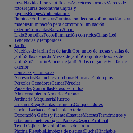
mesa
Navidad
Flores artificiales
Maceteros
Jarrones
Marcos de
fotos
Figuras decorativas
Cajitas y
joyeros
Relojes
Ambientadores
Iluminación
Lámparas
Iluminación decorativa
Iluminación para
muebles
Iluminación para dormitorio
Iluminación
exterior
Guirnaldas
Balizas
Smart
Light
Bombillas
Focos
Iluminación con rieles
Cintas Led
Tendencias y temporadas
Jardín
Muebles de jardín
Set de jardín
Conjuntos de mesas y sillas de
jardín
Sillas de jardín
Mesas de jardín
Conjuntos de sofás de
jardín
Sofás jardín
Bancos de jardín
Sillas colgantes
Estufas de
exterior
Hamacas y tumbonas
Accesorios
Balancines
Tumbonas
Hamacas
Columpios
Pérgolas
Cenadores
Carpas
Pérgolas
Parasoles
Sombrillas
Parasoles
Toldos
Almacenamiento
Armarios
Arcones
Jardinería
Maquinaria
Huertos
Urbanos
Riego
Plantas
Jardineras
Compostadores
Cocina
Barbacoas
Cocina de exterior
Decoración
Grifos y fuentes
Estatuas
Macetas
Termómetros y
estaciones metereológicas
Paneles
Cesped Artificial
Textil
Cojines de jardín
Fundas de jardín
Piscina
Plegable
Limpieza de piscinas
Ducha
Hinchable