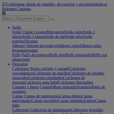
Baleares
Canarias
Sofás
Sofás
Chaise Longue
Rinconeras
Sofás cama
Sofás 2
plazas
Sofás 3 plazas
Sofás de piel
Sofás relax
Sofás
exterior
Divanes
Sillones
Sillones decorativos
Sillones relax
Sillones relax
levantapersonas
Puffs
Puffs decorativos
Puffs pera
Puffs reposapiés
Puffs con
almacenaje
Descanso
Colchones
Packs colchón y canapé
Colchones
viscoelásticos
Colchones de muelles
Colchones de muelles
ensacados
Colchones enrollados
Colchones de
espuma
Colchones para bebé
Colchones hinchables
Canapés y bases
Canapés
Base tapizadas
Somieres
Patas de
somieres
Camas
Camas de matrimonio
Camas dobles
Camas
individuales
Camas juveniles
Camas infantiles
Literas
Camas
nido
Cabeceros
Cabeceros de matrimonio
Cabeceros juveniles