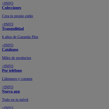
+INFO
Colecciones
Crea tu propio estilo
+INFO
Tranquilidad
6 años de Garantía Plus
+INFO
Catálogos
Miles de productos
+INFO
Por teléfono
Llámanos y compra
+INFO
Nueva app
Todo en tu móvil
+INFO