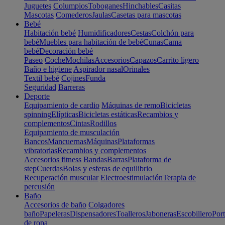
Juguetes
Columpios
Toboganes
Hinchables
Casitas
Mascotas
Comederos
Jaulas
Casetas para mascotas
Bebé
Habitación bebé
Humidificadores
Cestas
Colchón para
bebé
Muebles para habitación de bebé
Cunas
Cama
bebé
Decoración bebé
Paseo
Coche
Mochilas
Accesorios
Capazos
Carrito ligero
Baño e higiene
Aspirador nasal
Orinales
Textil bebé
Cojines
Funda
Seguridad
Barreras
Deporte
Equipamiento de cardio
Máquinas de remo
Bicicletas
spinning
Elípticas
Bicicletas estáticas
Recambios y
complementos
Cintas
Rodillos
Equipamiento de musculación
Bancos
Mancuernas
Máquinas
Plataformas
vibratorias
Recambios y complementos
Accesorios fitness
Bandas
Barras
Plataforma de
step
Cuerdas
Bolas y esferas de equilibrio
Recuperación muscular
Electroestimulación
Terapia de
percusión
Baño
Accesorios de baño
Colgadores
baño
Papeleras
Dispensadores
Toalleros
Jaboneras
Escobillero
Port
de ropa