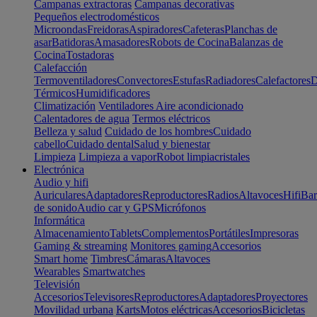
Campanas extractoras
Campanas decorativas
Pequeños electrodomésticos
Microondas
Freidoras
Aspiradores
Cafeteras
Planchas de
asar
Batidoras
Amasadores
Robots de Cocina
Balanzas de
Cocina
Tostadoras
Calefacción
Termoventiladores
Convectores
Estufas
Radiadores
Calefactores
D
Térmicos
Humidificadores
Climatización
Ventiladores
Aire acondicionado
Calentadores de agua
Termos eléctricos
Belleza y salud
Cuidado de los hombres
Cuidado
cabello
Cuidado dental
Salud y bienestar
Limpieza
Limpieza a vapor
Robot limpiacristales
Electrónica
Audio y hifi
Auriculares
Adaptadores
Reproductores
Radios
Altavoces
Hifi
Bar
de sonido
Audio car y GPS
Micrófonos
Informática
Almacenamiento
Tablets
Complementos
Portátiles
Impresoras
Gaming & streaming
Monitores gaming
Accesorios
Smart home
Timbres
Cámaras
Altavoces
Wearables
Smartwatches
Televisión
Accesorios
Televisores
Reproductores
Adaptadores
Proyectores
Movilidad urbana
Karts
Motos eléctricas
Accesorios
Bicicletas