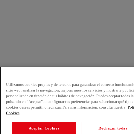
Utilizamos cookies propias y de terceros para garantizar el correcto funcionami
sitio web, analizar la navegación, mejorar nuestros servicios y mostrarte public
personalizada en función de tus hábitos de navegación. Puedes aceptar todas la
pulsando en “Aceptar”, o configurar tus preferencias para seleccionar qué tipos
cookies deseas permitir o rechazar. Para más información, consulta nuestra
Pol
Cookies
Aceptar Cookies
Rechazar todas