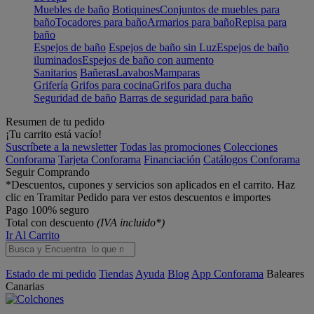
Muebles de baño
Botiquines
Conjuntos de muebles para
baño
Tocadores para baño
Armarios para baño
Repisa para
baño
Espejos de baño
Espejos de baño sin Luz
Espejos de baño
iluminados
Espejos de baño con aumento
Sanitarios
Bañeras
Lavabos
Mamparas
Grifería
Grifos para cocina
Grifos para ducha
Seguridad de baño
Barras de seguridad para baño
Resumen de tu pedido
¡Tu carrito está vacío!
Suscríbete a la newsletter
Todas las promociones
Colecciones
Conforama
Tarjeta Conforama
Financiación
Catálogos Conforama
Seguir Comprando
*Descuentos, cupones y servicios son aplicados en el carrito. Haz
clic en Tramitar Pedido para ver estos descuentos e importes
Pago 100% seguro
Total con descuento
(IVA incluido*)
Ir Al Carrito
Estado de mi pedido
Tiendas
Ayuda
Blog
App Conforama
Baleares
Canarias