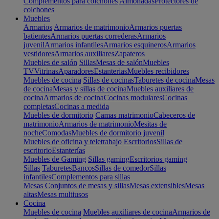
Complementos para colchones
Almohadas
Protectores de
colchones
Muebles
Armarios
Armarios de matrimonio
Armarios puertas
batientes
Armarios puertas correderas
Armarios
juvenil
Armarios infantiles
Armarios esquineros
Armarios
vestidores
Armarios auxiliares
Zapateros
Muebles de salón
Sillas
Mesas de salón
Muebles
TV
Vitrinas
Aparadores
Estanterias
Muebles recibidores
Muebles de cocina
Sillas de cocinas
Taburetes de cocina
Mesas
de cocina
Mesas y sillas de cocina
Muebles auxiliares de
cocina
Armarios de cocina
Cocinas modulares
Cocinas
completas
Cocinas a medida
Muebles de dormitorio
Camas matrimonio
Cabeceros de
matrimonio
Armarios de matrimonio
Mesitas de
noche
Comodas
Muebles de dormitorio juvenil
Muebles de oficina y teletrabajo
Escritorios
Sillas de
escritorio
Estanterías
Muebles de Gaming
Sillas gaming
Escritorios gaming
Sillas
Taburetes
Bancos
Sillas de comedor
Sillas
infantiles
Complementos para sillas
Mesas
Conjuntos de mesas y sillas
Mesas extensibles
Mesas
altas
Mesas multiusos
Cocina
Muebles de cocina
Muebles auxiliares de cocina
Armarios de