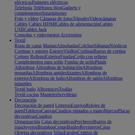
eléctricas
Patinetes eléctricos
Telefonía
Teléfonos fijos
Gadgets y
complementos
Smartphones
Foto y vídeo
Cámaras de fotos
Trípodes
Videocámaras
Cables
Cables HDMI
Cables de alimentación
Cables
USB
Cables Jack
Consolas y videojuegos
Accesorios
Textil
Ropa de cama
Mantas
Almohadas
Colchas
Sábanas
Nórdicos
Cortinas y estores
Estores
Visillos
Cortinas
Barras de cortina
Cojines
Relleno
Exterior
Fundas
Cojín con relleno
Complementos para sofás
Fundas de sofás
Plaids
Alfombras
Alfombras de habitación
Alfombras
pequeñas
Alfombras antideslizantes
Alfombras de
exterior
Alfombras de baño
Alfombras de salón
Alfombras
infantiles
Textil baño
Albornoces
Toallas
Textil cocina
Manteles
Servilletas
Decoración
Decoración de pared
Letreros
Espejos
Relojes de
pared
Tableros
Canvas
Cuadros pintados a mano
Marcos
Placas
decorativas
Cuadros
Organización
Cajas decorativas
Percheros
Burros de
ropa
Joyeros
Biombos
Cestas
Baúles
Revisteros
Cajas
Objetos decorativos
Velas
Faroles
Centros de