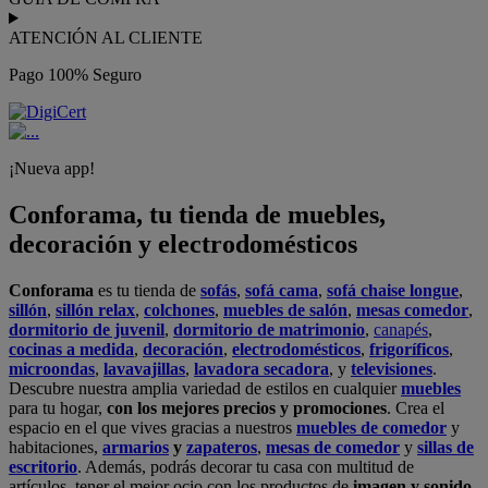
ATENCIÓN AL CLIENTE
Pago 100% Seguro
¡Nueva app!
Conforama, tu tienda de muebles,
decoración y electrodomésticos
Conforama
es tu tienda de
sofás
,
sofá cama
,
sofá chaise longue
,
sillón
,
sillón relax
,
colchones
,
muebles de salón
,
mesas comedor
,
dormitorio de juvenil
,
dormitorio de matrimonio
,
canapés
,
cocinas a medida
,
decoración
,
electrodomésticos
,
frigoríficos
,
microondas
,
lavavajillas
,
lavadora secadora
, y
televisiones
.
Descubre nuestra amplia variedad de estilos en cualquier
muebles
para tu hogar,
con los mejores precios y promociones
. Crea el
espacio en el que vives gracias a nuestros
muebles de comedor
y
habitaciones,
armarios
y
zapateros
,
mesas de comedor
y
sillas de
escritorio
. Además, podrás decorar tu casa con multitud de
artículos, tener el mejor ocio con los productos de
imagen y sonido