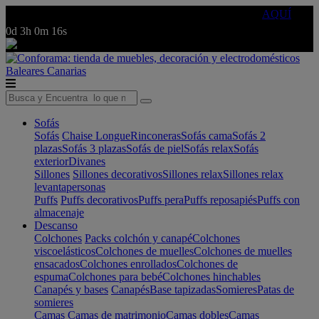
🔵Cambia tu electro con
-10% EXTRA
de descuento ☑️
AQUÍ
0d
3h
0m
16s
Baleares
Canarias
Sofás
Sofás
Chaise Longue
Rinconeras
Sofás cama
Sofás 2
plazas
Sofás 3 plazas
Sofás de piel
Sofás relax
Sofás
exterior
Divanes
Sillones
Sillones decorativos
Sillones relax
Sillones relax
levantapersonas
Puffs
Puffs decorativos
Puffs pera
Puffs reposapiés
Puffs con
almacenaje
Descanso
Colchones
Packs colchón y canapé
Colchones
viscoelásticos
Colchones de muelles
Colchones de muelles
ensacados
Colchones enrollados
Colchones de
espuma
Colchones para bebé
Colchones hinchables
Canapés y bases
Canapés
Base tapizadas
Somieres
Patas de
somieres
Camas
Camas de matrimonio
Camas dobles
Camas