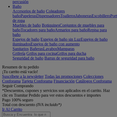
percusión
Baño
Accesorios de baño
Colgadores
baño
Papeleras
Dispensadores
Toalleros
Jaboneras
Escobillero
Port
de ropa
Muebles de baño
Botiquines
Conjuntos de muebles para
baño
Tocadores para baño
Armarios para baño
Repisa para
baño
Espejos de baño
Espejos de baño sin Luz
Espejos de baño
iluminados
Espejos de baño con aumento
Sanitarios
Bañeras
Lavabos
Mamparas
Grifería
Grifos para cocina
Grifos para ducha
Seguridad de baño
Barras de seguridad para baño
Resumen de tu pedido
¡Tu carrito está vacío!
Suscríbete a la newsletter
Todas las promociones
Colecciones
Conforama
Tarjeta Conforama
Financiación
Catálogos Conforama
Seguir Comprando
*Descuentos, cupones y servicios son aplicados en el carrito. Haz
clic en Tramitar Pedido para ver estos descuentos e importes
Pago 100% seguro
Total con descuento
(IVA incluido*)
Ir Al Carrito