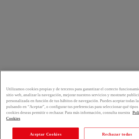
Utilizamos cookies propias y de terceros para garantizar el correcto funcionami
sitio web, analizar la navegación, mejorar nuestros servicios y mostrarte public
personalizada en función de tus hábitos de navegación. Puedes aceptar todas la
pulsando en “Aceptar”, o configurar tus preferencias para seleccionar qué tipos
cookies deseas permitir o rechazar. Para más información, consulta nuestra
Pol
Cookies
Aceptar Cookies
Rechazar todas