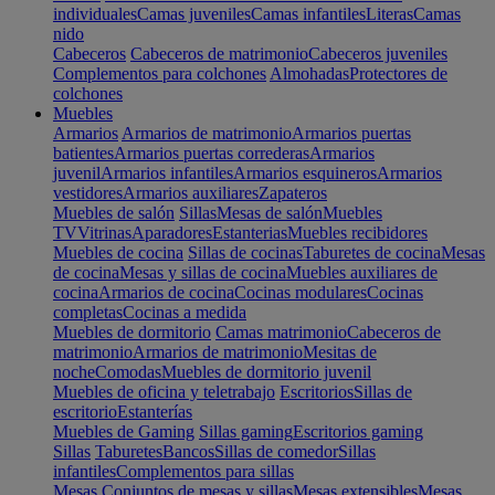
individuales
Camas juveniles
Camas infantiles
Literas
Camas
nido
Cabeceros
Cabeceros de matrimonio
Cabeceros juveniles
Complementos para colchones
Almohadas
Protectores de
colchones
Muebles
Armarios
Armarios de matrimonio
Armarios puertas
batientes
Armarios puertas correderas
Armarios
juvenil
Armarios infantiles
Armarios esquineros
Armarios
vestidores
Armarios auxiliares
Zapateros
Muebles de salón
Sillas
Mesas de salón
Muebles
TV
Vitrinas
Aparadores
Estanterias
Muebles recibidores
Muebles de cocina
Sillas de cocinas
Taburetes de cocina
Mesas
de cocina
Mesas y sillas de cocina
Muebles auxiliares de
cocina
Armarios de cocina
Cocinas modulares
Cocinas
completas
Cocinas a medida
Muebles de dormitorio
Camas matrimonio
Cabeceros de
matrimonio
Armarios de matrimonio
Mesitas de
noche
Comodas
Muebles de dormitorio juvenil
Muebles de oficina y teletrabajo
Escritorios
Sillas de
escritorio
Estanterías
Muebles de Gaming
Sillas gaming
Escritorios gaming
Sillas
Taburetes
Bancos
Sillas de comedor
Sillas
infantiles
Complementos para sillas
Mesas
Conjuntos de mesas y sillas
Mesas extensibles
Mesas