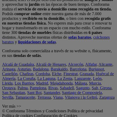
y aprovechar tu
jardín
en las épocas de buen tiempo. Conforama
realiza el
servicio de envío a domicilio como recogida en tienda.
Podrás
comprar online
entre nuestra gama de más de 7.000
productos y
recibirlo en tu domicilio
, o bien con
recogida gratis
en nuestras tiendas física.
No esperes más para crear o renovar tu
hogar y transformarlo en un espacio con mucho estilo. Conforama
tiene 300
tiendas de muebles
físicas distribuidas en
6 países
distintos. Aproveche nuestras ofertas de
sofas baratos
,
colchones
baratos
y
liquidaciones de sofas
.
Conforama solo comercializa a través de su website o, físicamente,
en sus
tiendas de sofás
.
Alcalá de Guadaíra
,
Alcalá de Henares
,
Alcorcón
,
Alfafar
,
Alicante
,
Arinaga
,
Asturias
,
Badalona
,
Barakaldo
,
Barcelona
,
Burjassot
,
Castellón
,
Chafiras
,
Cordoba
,
Elche
,
Finestrat
,
Granada
,
Huércal de
Almería
,
La Coruña
,
La Laguna
,
La Zenia
,
Lanzarote
,
León
,
Lleida
,
Los Barrios
,
Madrid
,
Majadahonda
,
Málaga
,
Murcia
,
Orotava
,
Palma
,
Pamplona
,
Rivas
,
Sabadell
,
Sagunto
,
Salt, Girona
,
San Sebastian
,
Sant Boi
,
Santander
,
Santiago de Compostela
,
Sevilla
,
Tamaraceite
,
Terrassa
,
Viana
,
Vilanova i la Geltrú
,
Zaragoza
Ver más >>
© Conforama
Términos y Condiciones
Política de privacidad
Política de cookies
Configuración de Cookies