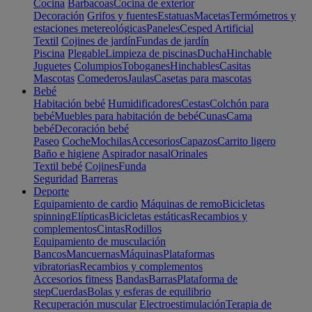
Cocina
Barbacoas
Cocina de exterior
Decoración
Grifos y fuentes
Estatuas
Macetas
Termómetros y
estaciones metereológicas
Paneles
Cesped Artificial
Textil
Cojines de jardín
Fundas de jardín
Piscina
Plegable
Limpieza de piscinas
Ducha
Hinchable
Juguetes
Columpios
Toboganes
Hinchables
Casitas
Mascotas
Comederos
Jaulas
Casetas para mascotas
Bebé
Habitación bebé
Humidificadores
Cestas
Colchón para
bebé
Muebles para habitación de bebé
Cunas
Cama
bebé
Decoración bebé
Paseo
Coche
Mochilas
Accesorios
Capazos
Carrito ligero
Baño e higiene
Aspirador nasal
Orinales
Textil bebé
Cojines
Funda
Seguridad
Barreras
Deporte
Equipamiento de cardio
Máquinas de remo
Bicicletas
spinning
Elípticas
Bicicletas estáticas
Recambios y
complementos
Cintas
Rodillos
Equipamiento de musculación
Bancos
Mancuernas
Máquinas
Plataformas
vibratorias
Recambios y complementos
Accesorios fitness
Bandas
Barras
Plataforma de
step
Cuerdas
Bolas y esferas de equilibrio
Recuperación muscular
Electroestimulación
Terapia de