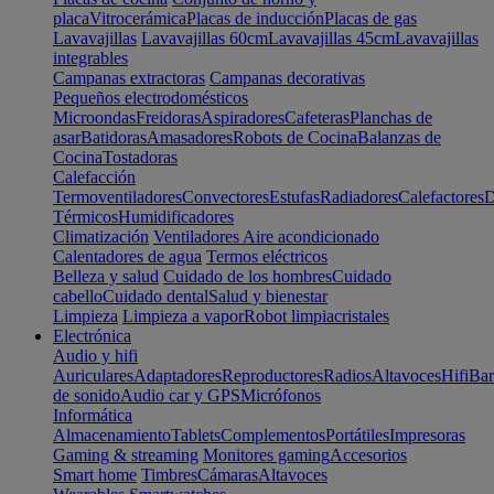
placa
Vitrocerámica
Placas de inducción
Placas de gas
Lavavajillas
Lavavajillas 60cm
Lavavajillas 45cm
Lavavajillas
integrables
Campanas extractoras
Campanas decorativas
Pequeños electrodomésticos
Microondas
Freidoras
Aspiradores
Cafeteras
Planchas de
asar
Batidoras
Amasadores
Robots de Cocina
Balanzas de
Cocina
Tostadoras
Calefacción
Termoventiladores
Convectores
Estufas
Radiadores
Calefactores
D
Térmicos
Humidificadores
Climatización
Ventiladores
Aire acondicionado
Calentadores de agua
Termos eléctricos
Belleza y salud
Cuidado de los hombres
Cuidado
cabello
Cuidado dental
Salud y bienestar
Limpieza
Limpieza a vapor
Robot limpiacristales
Electrónica
Audio y hifi
Auriculares
Adaptadores
Reproductores
Radios
Altavoces
Hifi
Bar
de sonido
Audio car y GPS
Micrófonos
Informática
Almacenamiento
Tablets
Complementos
Portátiles
Impresoras
Gaming & streaming
Monitores gaming
Accesorios
Smart home
Timbres
Cámaras
Altavoces