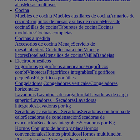
altas
Mesas multiusos
Cocina
Muebles de cocina
Muebles auxiliares de cocina
Armarios de
cocina
Conjuntos de mesas y sillas de cocina
Mesas de
cocina
Sillas de cocina
Taburetes de cocina
Cocinas
modulares
Cocinas completas
Cocinas a medida
Accesorios de cocina
Menaje
Servicio de
mesa
Cubertería
Cuchillos para chef
Vinos y
licores
Botellas
Utensilios de cocina
Vajilla
Bandejas
Electrodomésticos
Frigoríficos
Frigoríficos americanos
Frigoríficos
combi
Vinotecas
Frigoríficos integrables
Frigoríficos
pequeños
Frigoríficos portátiles
Congeladores
Congeladores verticales
Congeladores
horizontales
Lavadoras
Lavadoras de carga frontal
Lavadoras de carga
superior
Lavadoras - Secadoras
Lavadoras
integrables
Lavadoras por kg
Secadoras
Lavadoras - Secadoras
Secadoras con bomba de
calor
Secadoras de condensación
Secadoras de
evacuación
Secadoras integrables
Secadoras por Kg
Hornos
Conjunto de horno y placa
Hornos
convencionales
Hornos pirolíticos
Hornos multifunción
Placas de cocina
Conjunto de horno y