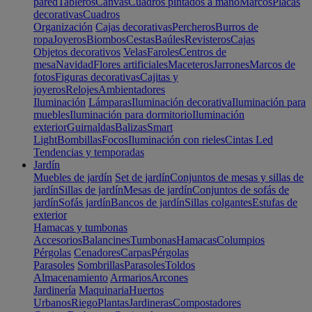
pared
Tableros
Canvas
Cuadros pintados a mano
Marcos
Placas
decorativas
Cuadros
Organización
Cajas decorativas
Percheros
Burros de
ropa
Joyeros
Biombos
Cestas
Baúles
Revisteros
Cajas
Objetos decorativos
Velas
Faroles
Centros de
mesa
Navidad
Flores artificiales
Maceteros
Jarrones
Marcos de
fotos
Figuras decorativas
Cajitas y
joyeros
Relojes
Ambientadores
Iluminación
Lámparas
Iluminación decorativa
Iluminación para
muebles
Iluminación para dormitorio
Iluminación
exterior
Guirnaldas
Balizas
Smart
Light
Bombillas
Focos
Iluminación con rieles
Cintas Led
Tendencias y temporadas
Jardín
Muebles de jardín
Set de jardín
Conjuntos de mesas y sillas de
jardín
Sillas de jardín
Mesas de jardín
Conjuntos de sofás de
jardín
Sofás jardín
Bancos de jardín
Sillas colgantes
Estufas de
exterior
Hamacas y tumbonas
Accesorios
Balancines
Tumbonas
Hamacas
Columpios
Pérgolas
Cenadores
Carpas
Pérgolas
Parasoles
Sombrillas
Parasoles
Toldos
Almacenamiento
Armarios
Arcones
Jardinería
Maquinaria
Huertos
Urbanos
Riego
Plantas
Jardineras
Compostadores