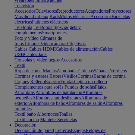
Wearables
Smartwatches
Televisión
Accesorios
Televisores
Reproductores
Adaptadores
Proyectores
Movilidad urbana
Karts
Motos eléctricas
Accesorios
Bicicletas
eléctricas
Patinetes eléctricos
Telefonía
Teléfonos fijos
Gadgets y
complementos
Smartphones
Foto y vídeo
Cámaras de
fotos
Trípodes
Videocámaras
Objetivos
Cables
Cables HDMI
Cables de alimentación
Cables
USB
Cables Jack
Consolas y videojuegos
Accesorios
Textil
Ropa de cama
Mantas
Almohadas
Colchas
Sábanas
Nórdicos
Cortinas y estores
Estores
Visillos
Cortinas
Barras de cortina
Cojines
Relleno
Exterior
Fundas
Cojín con relleno
Complementos para sofás
Fundas de sofás
Plaids
Alfombras
Alfombras de habitación
Alfombras
pequeñas
Alfombras antideslizantes
Alfombras de
exterior
Alfombras de baño
Alfombras de salón
Alfombras
infantiles
Textil baño
Albornoces
Toallas
Textil cocina
Manteles
Servilletas
Decoración
Decoración de pared
Letreros
Espejos
Relojes de