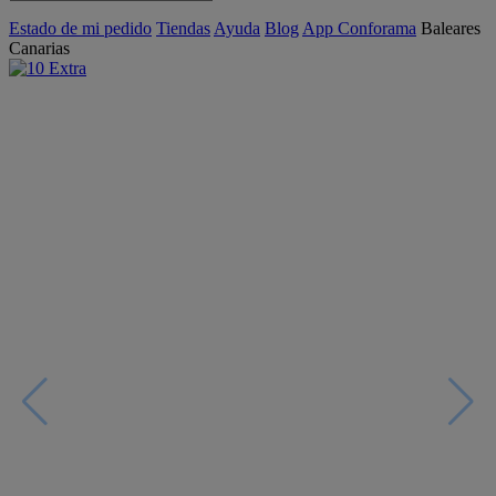
Estado de mi pedido
Tiendas
Ayuda
Blog
App Conforama
Baleares
Canarias