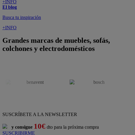
ATENCIÓN AL CLIENTE
Pago 100% Seguro
¡Nueva app!
Conforama, tu tienda de muebles,
decoración y electrodomésticos
Conforama
es tu tienda de
sofás
,
sofá cama
,
sofá chaise longue
,
sillón
,
sillón relax
,
colchones
,
muebles de salón
,
mesas comedor
,
dormitorio de juvenil
,
dormitorio de matrimonio
,
canapés
,
cocinas a medida
,
decoración
,
electrodomésticos
,
frigoríficos
,
microondas
,
lavavajillas
,
lavadora secadora
, y
televisiones
.
Descubre nuestra amplia variedad de estilos en cualquier
muebles
para tu hogar,
con los mejores precios y promociones
. Crea el
espacio en el que vives gracias a nuestros
muebles de comedor
y
habitaciones,
armarios
y
zapateros
,
mesas de comedor
y
sillas de
escritorio
. Además, podrás decorar tu casa con multitud de
artículos, tener el mejor ocio con los productos de
imagen y sonido
y aprovechar tu
jardín
en las épocas de buen tiempo. Conforama