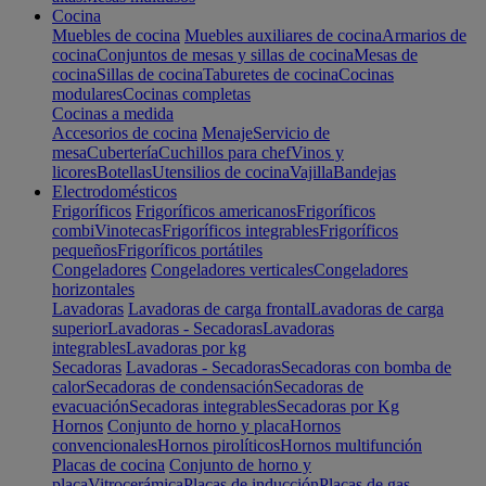
Cocina
Muebles de cocina
Muebles auxiliares de cocina
Armarios de
cocina
Conjuntos de mesas y sillas de cocina
Mesas de
cocina
Sillas de cocina
Taburetes de cocina
Cocinas
modulares
Cocinas completas
Cocinas a medida
Accesorios de cocina
Menaje
Servicio de
mesa
Cubertería
Cuchillos para chef
Vinos y
licores
Botellas
Utensilios de cocina
Vajilla
Bandejas
Electrodomésticos
Frigoríficos
Frigoríficos americanos
Frigoríficos
combi
Vinotecas
Frigoríficos integrables
Frigoríficos
pequeños
Frigoríficos portátiles
Congeladores
Congeladores verticales
Congeladores
horizontales
Lavadoras
Lavadoras de carga frontal
Lavadoras de carga
superior
Lavadoras - Secadoras
Lavadoras
integrables
Lavadoras por kg
Secadoras
Lavadoras - Secadoras
Secadoras con bomba de
calor
Secadoras de condensación
Secadoras de
evacuación
Secadoras integrables
Secadoras por Kg
Hornos
Conjunto de horno y placa
Hornos
convencionales
Hornos pirolíticos
Hornos multifunción
Placas de cocina
Conjunto de horno y
placa
Vitrocerámica
Placas de inducción
Placas de gas