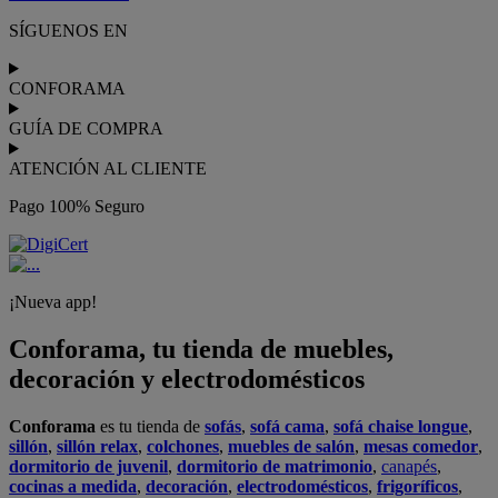
realiza el
servicio de envío a domicilio como recogida en tienda.
Podrás
comprar online
entre nuestra gama de más de 7.000
productos y
recibirlo en tu domicilio
, o bien con
recogida gratis
en nuestras tiendas física.
No esperes más para crear o renovar tu
hogar y transformarlo en un espacio con mucho estilo. Conforama
tiene 300
tiendas de muebles
físicas distribuidas en
6 países
distintos. Aproveche nuestras ofertas de
sofas baratos
,
colchones
baratos
y
liquidaciones de sofas
.
Conforama solo comercializa a través de su website o, físicamente,
en sus
tiendas de sofás
.
Alcalá de Guadaíra
,
Alcalá de Henares
,
Alcorcón
,
Alfafar
,
Alicante
,
Arinaga
,
Asturias
,
Badalona
,
Barakaldo
,
Barcelona
,
Burjassot
,
Castellón
,
Chafiras
,
Cordoba
,
Elche
,
Finestrat
,
Granada
,
Huércal de
Almería
,
La Coruña
,
La Laguna
,
La Zenia
,
Lanzarote
,
León
,
Lleida
,
Los Barrios
,
Madrid
,
Majadahonda
,
Málaga
,
Murcia
,
Orotava
,
Palma
,
Pamplona
,
Rivas
,
Sabadell
,
Sagunto
,
Salt, Girona
,
San Sebastian
,
Sant Boi
,
Santander
,
Santiago de Compostela
,
Sevilla
,
Tamaraceite
,
Terrassa
,
Viana
,
Vilanova i la Geltrú
,
Zaragoza
Ver más >>
© Conforama
Términos y Condiciones
Política de privacidad
Política de cookies
Configuración de Cookies