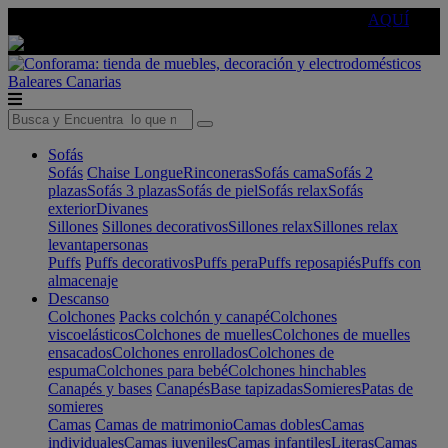
🔵Cambia tu electro con
-10% EXTRA
de descuento ☑️
AQUÍ
Baleares
Canarias
Sofás
Sofás
Chaise Longue
Rinconeras
Sofás cama
Sofás 2
plazas
Sofás 3 plazas
Sofás de piel
Sofás relax
Sofás
exterior
Divanes
Sillones
Sillones decorativos
Sillones relax
Sillones relax
levantapersonas
Puffs
Puffs decorativos
Puffs pera
Puffs reposapiés
Puffs con
almacenaje
Descanso
Colchones
Packs colchón y canapé
Colchones
viscoelásticos
Colchones de muelles
Colchones de muelles
ensacados
Colchones enrollados
Colchones de
espuma
Colchones para bebé
Colchones hinchables
Canapés y bases
Canapés
Base tapizadas
Somieres
Patas de
somieres
Camas
Camas de matrimonio
Camas dobles
Camas
individuales
Camas juveniles
Camas infantiles
Literas
Camas