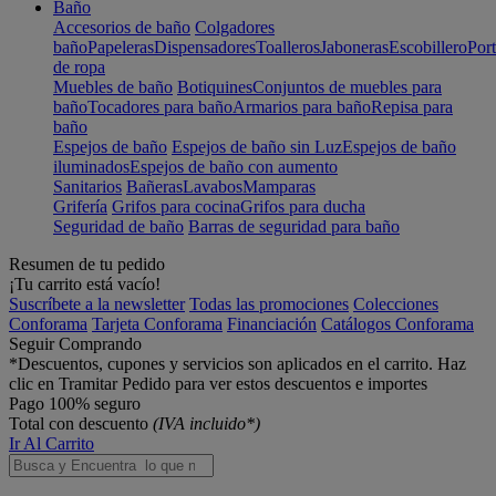
Baño
Accesorios de baño
Colgadores
baño
Papeleras
Dispensadores
Toalleros
Jaboneras
Escobillero
Port
de ropa
Muebles de baño
Botiquines
Conjuntos de muebles para
baño
Tocadores para baño
Armarios para baño
Repisa para
baño
Espejos de baño
Espejos de baño sin Luz
Espejos de baño
iluminados
Espejos de baño con aumento
Sanitarios
Bañeras
Lavabos
Mamparas
Grifería
Grifos para cocina
Grifos para ducha
Seguridad de baño
Barras de seguridad para baño
Resumen de tu pedido
¡Tu carrito está vacío!
Suscríbete a la newsletter
Todas las promociones
Colecciones
Conforama
Tarjeta Conforama
Financiación
Catálogos Conforama
Seguir Comprando
*Descuentos, cupones y servicios son aplicados en el carrito. Haz
clic en Tramitar Pedido para ver estos descuentos e importes
Pago 100% seguro
Total con descuento
(IVA incluido*)
Ir Al Carrito