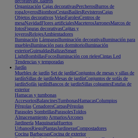
decorativas
Cuadros
Organización
Cajas decorativas
Percheros
Burros de
ropa
Joyeros
Biombos
Cestas
Baúles
Revisteros
Cajas
Objetos decorativos
Velas
Faroles
Centros de
mesa
Navidad
Flores artificiales
Maceteros
Jarrones
Marcos de
fotos
Figuras decorativas
Cajitas y
joyeros
Relojes
Ambientadores
Iluminación
Lámparas
Iluminación decorativa
Iluminación para
muebles
Iluminación para dormitorio
Iluminación
exterior
Guirnaldas
Balizas
Smart
Light
Bombillas
Focos
Iluminación con rieles
Cintas Led
Tendencias y temporadas
Jardín
Muebles de jardín
Set de jardín
Conjuntos de mesas y sillas de
jardín
Sillas de jardín
Mesas de jardín
Conjuntos de sofás de
jardín
Sofás jardín
Bancos de jardín
Sillas colgantes
Estufas de
exterior
Hamacas y tumbonas
Accesorios
Balancines
Tumbonas
Hamacas
Columpios
Pérgolas
Cenadores
Carpas
Pérgolas
Parasoles
Sombrillas
Parasoles
Toldos
Almacenamiento
Armarios
Arcones
Jardinería
Maquinaria
Huertos
Urbanos
Riego
Plantas
Jardineras
Compostadores
Cocina
Barbacoas
Cocina de exterior