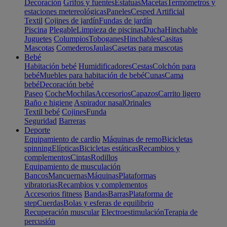
Decoración
Grifos y fuentes
Estatuas
Macetas
Termómetros y
estaciones metereológicas
Paneles
Cesped Artificial
Textil
Cojines de jardín
Fundas de jardín
Piscina
Plegable
Limpieza de piscinas
Ducha
Hinchable
Juguetes
Columpios
Toboganes
Hinchables
Casitas
Mascotas
Comederos
Jaulas
Casetas para mascotas
Bebé
Habitación bebé
Humidificadores
Cestas
Colchón para
bebé
Muebles para habitación de bebé
Cunas
Cama
bebé
Decoración bebé
Paseo
Coche
Mochilas
Accesorios
Capazos
Carrito ligero
Baño e higiene
Aspirador nasal
Orinales
Textil bebé
Cojines
Funda
Seguridad
Barreras
Deporte
Equipamiento de cardio
Máquinas de remo
Bicicletas
spinning
Elípticas
Bicicletas estáticas
Recambios y
complementos
Cintas
Rodillos
Equipamiento de musculación
Bancos
Mancuernas
Máquinas
Plataformas
vibratorias
Recambios y complementos
Accesorios fitness
Bandas
Barras
Plataforma de
step
Cuerdas
Bolas y esferas de equilibrio
Recuperación muscular
Electroestimulación
Terapia de
percusión