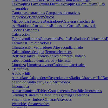
Lavavajillas
Lavavajillas 60cm
Lavavajillas 45cm
Lavavajillas
integrables
Campanas extractoras
Campanas decorativas
Pequeños electrodomésticos
Microondas
Freidoras
Aspiradores
Cafeteras
Planchas de
asar
Batidoras
Amasadores
Robots de Cocina
Balanzas de
Cocina
Tostadoras
Calefacción
Termoventiladores
Convectores
Estufas
Radiadores
Calefactores
D
Térmicos
Humidificadores
Climatización
Ventiladores
Aire acondicionado
Calentadores de agua
Termos eléctricos
Belleza y salud
Cuidado de los hombres
Cuidado
cabello
Cuidado dental
Salud y bienestar
Limpieza
Limpieza a vapor
Robot limpiacristales
Electrónica
Audio y hifi
Auriculares
Adaptadores
Reproductores
Radios
Altavoces
Hifi
Bar
de sonido
Audio car y GPS
Micrófonos
Informática
Almacenamiento
Tablets
Complementos
Portátiles
Impresoras
Gaming & streaming
Monitores gaming
Accesorios
Smart home
Timbres
Cámaras
Altavoces
Wearables
Smartwatches