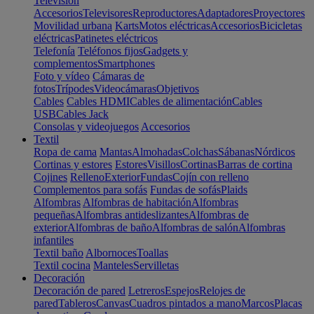
Televisión
Accesorios
Televisores
Reproductores
Adaptadores
Proyectores
Movilidad urbana
Karts
Motos eléctricas
Accesorios
Bicicletas
eléctricas
Patinetes eléctricos
Telefonía
Teléfonos fijos
Gadgets y
complementos
Smartphones
Foto y vídeo
Cámaras de
fotos
Trípodes
Videocámaras
Objetivos
Cables
Cables HDMI
Cables de alimentación
Cables
USB
Cables Jack
Consolas y videojuegos
Accesorios
Textil
Ropa de cama
Mantas
Almohadas
Colchas
Sábanas
Nórdicos
Cortinas y estores
Estores
Visillos
Cortinas
Barras de cortina
Cojines
Relleno
Exterior
Fundas
Cojín con relleno
Complementos para sofás
Fundas de sofás
Plaids
Alfombras
Alfombras de habitación
Alfombras
pequeñas
Alfombras antideslizantes
Alfombras de
exterior
Alfombras de baño
Alfombras de salón
Alfombras
infantiles
Textil baño
Albornoces
Toallas
Textil cocina
Manteles
Servilletas
Decoración
Decoración de pared
Letreros
Espejos
Relojes de
pared
Tableros
Canvas
Cuadros pintados a mano
Marcos
Placas