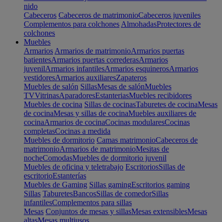
nido
Cabeceros
Cabeceros de matrimonio
Cabeceros juveniles
Complementos para colchones
Almohadas
Protectores de
colchones
Muebles
Armarios
Armarios de matrimonio
Armarios puertas
batientes
Armarios puertas correderas
Armarios
juvenil
Armarios infantiles
Armarios esquineros
Armarios
vestidores
Armarios auxiliares
Zapateros
Muebles de salón
Sillas
Mesas de salón
Muebles
TV
Vitrinas
Aparadores
Estanterias
Muebles recibidores
Muebles de cocina
Sillas de cocinas
Taburetes de cocina
Mesas
de cocina
Mesas y sillas de cocina
Muebles auxiliares de
cocina
Armarios de cocina
Cocinas modulares
Cocinas
completas
Cocinas a medida
Muebles de dormitorio
Camas matrimonio
Cabeceros de
matrimonio
Armarios de matrimonio
Mesitas de
noche
Comodas
Muebles de dormitorio juvenil
Muebles de oficina y teletrabajo
Escritorios
Sillas de
escritorio
Estanterías
Muebles de Gaming
Sillas gaming
Escritorios gaming
Sillas
Taburetes
Bancos
Sillas de comedor
Sillas
infantiles
Complementos para sillas
Mesas
Conjuntos de mesas y sillas
Mesas extensibles
Mesas
altas
Mesas multiusos