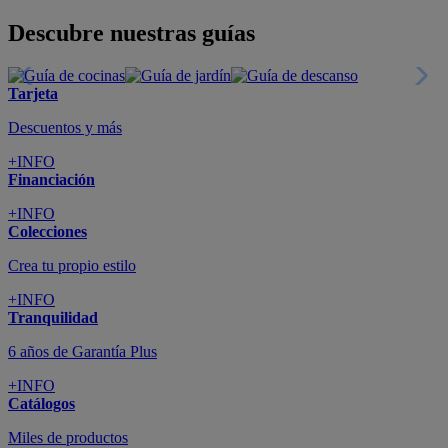
Todo en tu móvil
+INFO
Suscríbete
Cupón de dto. de 10€
+INFO
Tiendas de sofás y muebles
¡Encuentra la tuya!
+INFO
Tu cuenta
Promociones exclusivas
+INFO
El blog
Busca tu inspiración
+INFO
Grandes marcas de muebles, sofás,