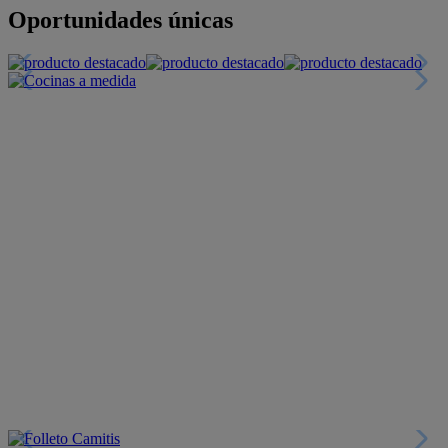
+INFO
Financiación
+INFO
Colecciones
Crea tu propio estilo
+INFO
Tranquilidad
6 años de Garantía Plus
+INFO
Catálogos
Miles de productos
+INFO
Por teléfono
Llámanos y compra
+INFO
Nueva app