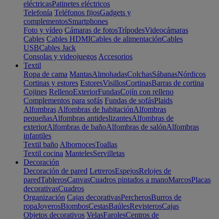
eléctricas
Patinetes eléctricos
Telefonía
Teléfonos fijos
Gadgets y
complementos
Smartphones
Foto y vídeo
Cámaras de fotos
Trípodes
Videocámaras
Cables
Cables HDMI
Cables de alimentación
Cables
USB
Cables Jack
Consolas y videojuegos
Accesorios
Textil
Ropa de cama
Mantas
Almohadas
Colchas
Sábanas
Nórdicos
Cortinas y estores
Estores
Visillos
Cortinas
Barras de cortina
Cojines
Relleno
Exterior
Fundas
Cojín con relleno
Complementos para sofás
Fundas de sofás
Plaids
Alfombras
Alfombras de habitación
Alfombras
pequeñas
Alfombras antideslizantes
Alfombras de
exterior
Alfombras de baño
Alfombras de salón
Alfombras
infantiles
Textil baño
Albornoces
Toallas
Textil cocina
Manteles
Servilletas
Decoración
Decoración de pared
Letreros
Espejos
Relojes de
pared
Tableros
Canvas
Cuadros pintados a mano
Marcos
Placas
decorativas
Cuadros
Organización
Cajas decorativas
Percheros
Burros de
ropa
Joyeros
Biombos
Cestas
Baúles
Revisteros
Cajas
Objetos decorativos
Velas
Faroles
Centros de