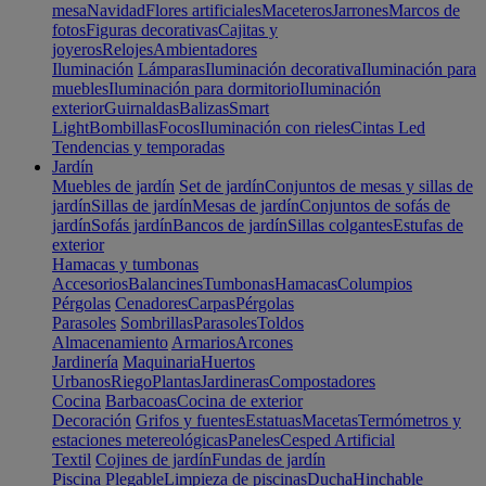
mesa
Navidad
Flores artificiales
Maceteros
Jarrones
Marcos de
fotos
Figuras decorativas
Cajitas y
joyeros
Relojes
Ambientadores
Iluminación
Lámparas
Iluminación decorativa
Iluminación para
muebles
Iluminación para dormitorio
Iluminación
exterior
Guirnaldas
Balizas
Smart
Light
Bombillas
Focos
Iluminación con rieles
Cintas Led
Tendencias y temporadas
Jardín
Muebles de jardín
Set de jardín
Conjuntos de mesas y sillas de
jardín
Sillas de jardín
Mesas de jardín
Conjuntos de sofás de
jardín
Sofás jardín
Bancos de jardín
Sillas colgantes
Estufas de
exterior
Hamacas y tumbonas
Accesorios
Balancines
Tumbonas
Hamacas
Columpios
Pérgolas
Cenadores
Carpas
Pérgolas
Parasoles
Sombrillas
Parasoles
Toldos
Almacenamiento
Armarios
Arcones
Jardinería
Maquinaria
Huertos
Urbanos
Riego
Plantas
Jardineras
Compostadores
Cocina
Barbacoas
Cocina de exterior
Decoración
Grifos y fuentes
Estatuas
Macetas
Termómetros y
estaciones metereológicas
Paneles
Cesped Artificial
Textil
Cojines de jardín
Fundas de jardín
Piscina
Plegable
Limpieza de piscinas
Ducha
Hinchable