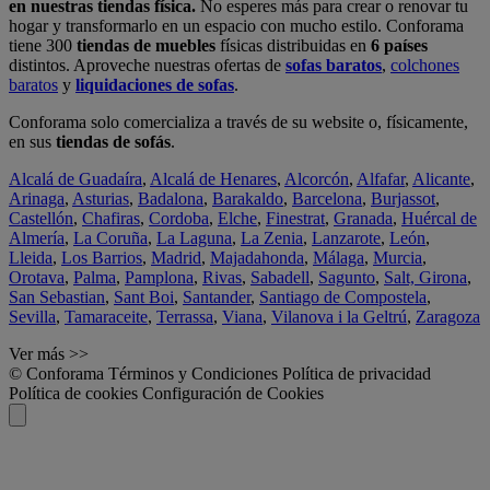
en nuestras tiendas física.
No esperes más para crear o renovar tu
hogar y transformarlo en un espacio con mucho estilo. Conforama
tiene 300
tiendas de muebles
físicas distribuidas en
6 países
distintos. Aproveche nuestras ofertas de
sofas baratos
,
colchones
baratos
y
liquidaciones de sofas
.
Conforama solo comercializa a través de su website o, físicamente,
en sus
tiendas de sofás
.
Alcalá de Guadaíra
,
Alcalá de Henares
,
Alcorcón
,
Alfafar
,
Alicante
,
Arinaga
,
Asturias
,
Badalona
,
Barakaldo
,
Barcelona
,
Burjassot
,
Castellón
,
Chafiras
,
Cordoba
,
Elche
,
Finestrat
,
Granada
,
Huércal de
Almería
,
La Coruña
,
La Laguna
,
La Zenia
,
Lanzarote
,
León
,
Lleida
,
Los Barrios
,
Madrid
,
Majadahonda
,
Málaga
,
Murcia
,
Orotava
,
Palma
,
Pamplona
,
Rivas
,
Sabadell
,
Sagunto
,
Salt, Girona
,
San Sebastian
,
Sant Boi
,
Santander
,
Santiago de Compostela
,
Sevilla
,
Tamaraceite
,
Terrassa
,
Viana
,
Vilanova i la Geltrú
,
Zaragoza
Ver más >>
© Conforama
Términos y Condiciones
Política de privacidad
Política de cookies
Configuración de Cookies