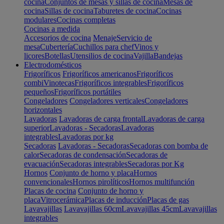
cocina
Conjuntos de mesas y sillas de cocina
Mesas de
cocina
Sillas de cocina
Taburetes de cocina
Cocinas
modulares
Cocinas completas
Cocinas a medida
Accesorios de cocina
Menaje
Servicio de
mesa
Cubertería
Cuchillos para chef
Vinos y
licores
Botellas
Utensilios de cocina
Vajilla
Bandejas
Electrodomésticos
Frigoríficos
Frigoríficos americanos
Frigoríficos
combi
Vinotecas
Frigoríficos integrables
Frigoríficos
pequeños
Frigoríficos portátiles
Congeladores
Congeladores verticales
Congeladores
horizontales
Lavadoras
Lavadoras de carga frontal
Lavadoras de carga
superior
Lavadoras - Secadoras
Lavadoras
integrables
Lavadoras por kg
Secadoras
Lavadoras - Secadoras
Secadoras con bomba de
calor
Secadoras de condensación
Secadoras de
evacuación
Secadoras integrables
Secadoras por Kg
Hornos
Conjunto de horno y placa
Hornos
convencionales
Hornos pirolíticos
Hornos multifunción
Placas de cocina
Conjunto de horno y
placa
Vitrocerámica
Placas de inducción
Placas de gas
Lavavajillas
Lavavajillas 60cm
Lavavajillas 45cm
Lavavajillas
integrables