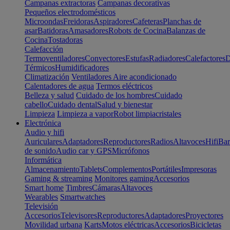
Campanas extractoras
Campanas decorativas
Pequeños electrodomésticos
Microondas
Freidoras
Aspiradores
Cafeteras
Planchas de
asar
Batidoras
Amasadores
Robots de Cocina
Balanzas de
Cocina
Tostadoras
Calefacción
Termoventiladores
Convectores
Estufas
Radiadores
Calefactores
D
Térmicos
Humidificadores
Climatización
Ventiladores
Aire acondicionado
Calentadores de agua
Termos eléctricos
Belleza y salud
Cuidado de los hombres
Cuidado
cabello
Cuidado dental
Salud y bienestar
Limpieza
Limpieza a vapor
Robot limpiacristales
Electrónica
Audio y hifi
Auriculares
Adaptadores
Reproductores
Radios
Altavoces
Hifi
Bar
de sonido
Audio car y GPS
Micrófonos
Informática
Almacenamiento
Tablets
Complementos
Portátiles
Impresoras
Gaming & streaming
Monitores gaming
Accesorios
Smart home
Timbres
Cámaras
Altavoces
Wearables
Smartwatches
Televisión
Accesorios
Televisores
Reproductores
Adaptadores
Proyectores
Movilidad urbana
Karts
Motos eléctricas
Accesorios
Bicicletas