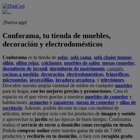
¡Nueva app!
Conforama, tu tienda de muebles,
decoración y electrodomésticos
Conforama
es tu tienda de
sofás
,
sofá cama
,
sofá chaise longue
,
sillón
,
sillón relax
,
colchones
,
muebles de salón
,
mesas comedor
,
dormitorio de juvenil
,
dormitorio de matrimonio
,
canapés
,
cocinas a medida
,
decoración
,
electrodomésticos
,
frigoríficos
,
microondas
,
lavavajillas
,
lavadora secadora
, y
televisiones
.
Descubre nuestra amplia variedad de estilos en cualquier
muebles
para tu hogar,
con los mejores precios y promociones
. Crea el
espacio en el que vives gracias a nuestros
muebles de comedor
y
habitaciones,
armarios
y
zapateros
,
mesas de comedor
y
sillas de
escritorio
. Además, podrás decorar tu casa con multitud de
artículos, tener el mejor ocio con los productos de
imagen y sonido
y aprovechar tu
jardín
en las épocas de buen tiempo. Conforama
realiza el
servicio de envío a domicilio como recogida en tienda.
Podrás
comprar online
entre nuestra gama de más de 7.000
productos y
recibirlo en tu domicilio
, o bien con
recogida gratis