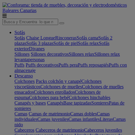
Baleares
Canarias
Sofás
Sofás
Chaise Longue
Rinconeras
Sofás cama
Sofás 2
plazas
Sofás 3 plazas
Sofás de piel
Sofás relax
Sofás
exterior
Divanes
Sillones
Sillones decorativos
Sillones relax
Sillones relax
levantapersonas
Puffs
Puffs decorativos
Puffs pera
Puffs reposapiés
Puffs con
almacenaje
Descanso
Colchones
Packs colchón y canapé
Colchones
viscoelásticos
Colchones de muelles
Colchones de muelles
ensacados
Colchones enrollados
Colchones de
espuma
Colchones para bebé
Colchones hinchables
Canapés y bases
Canapés
Base tapizadas
Somieres
Patas de
somieres
Camas
Camas de matrimonio
Camas dobles
Camas
individuales
Camas juveniles
Camas infantiles
Literas
Camas
nido
Cabeceros
Cabeceros de matrimonio
Cabeceros juveniles