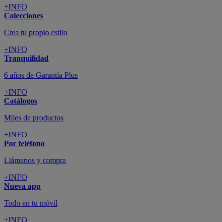
+INFO
Colecciones
Crea tu propio estilo
+INFO
Tranquilidad
6 años de Garantía Plus
+INFO
Catálogos
Miles de productos
+INFO
Por teléfono
Llámanos y compra
+INFO
Nueva app
Todo en tu móvil
+INFO