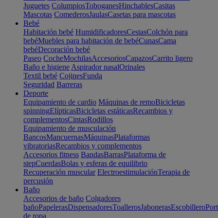
Juguetes
Columpios
Toboganes
Hinchables
Casitas
Mascotas
Comederos
Jaulas
Casetas para mascotas
Bebé
Habitación bebé
Humidificadores
Cestas
Colchón para
bebé
Muebles para habitación de bebé
Cunas
Cama
bebé
Decoración bebé
Paseo
Coche
Mochilas
Accesorios
Capazos
Carrito ligero
Baño e higiene
Aspirador nasal
Orinales
Textil bebé
Cojines
Funda
Seguridad
Barreras
Deporte
Equipamiento de cardio
Máquinas de remo
Bicicletas
spinning
Elípticas
Bicicletas estáticas
Recambios y
complementos
Cintas
Rodillos
Equipamiento de musculación
Bancos
Mancuernas
Máquinas
Plataformas
vibratorias
Recambios y complementos
Accesorios fitness
Bandas
Barras
Plataforma de
step
Cuerdas
Bolas y esferas de equilibrio
Recuperación muscular
Electroestimulación
Terapia de
percusión
Baño
Accesorios de baño
Colgadores
baño
Papeleras
Dispensadores
Toalleros
Jaboneras
Escobillero
Port
de ropa