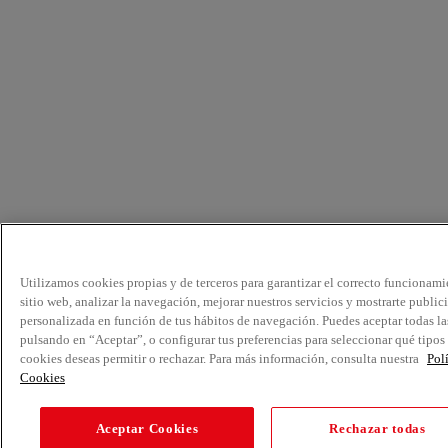
Utilizamos cookies propias y de terceros para garantizar el correcto funcionami
sitio web, analizar la navegación, mejorar nuestros servicios y mostrarte public
personalizada en función de tus hábitos de navegación. Puedes aceptar todas la
pulsando en “Aceptar”, o configurar tus preferencias para seleccionar qué tipos
cookies deseas permitir o rechazar. Para más información, consulta nuestra
Pol
Cookies
Aceptar Cookies
Rechazar todas