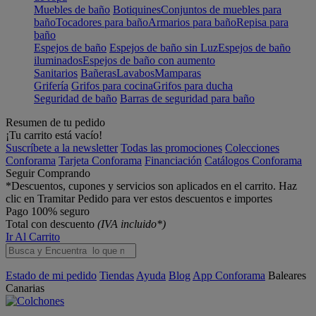
Muebles de baño
Botiquines
Conjuntos de muebles para
baño
Tocadores para baño
Armarios para baño
Repisa para
baño
Espejos de baño
Espejos de baño sin Luz
Espejos de baño
iluminados
Espejos de baño con aumento
Sanitarios
Bañeras
Lavabos
Mamparas
Grifería
Grifos para cocina
Grifos para ducha
Seguridad de baño
Barras de seguridad para baño
Resumen de tu pedido
¡Tu carrito está vacío!
Suscríbete a la newsletter
Todas las promociones
Colecciones
Conforama
Tarjeta Conforama
Financiación
Catálogos Conforama
Seguir Comprando
*Descuentos, cupones y servicios son aplicados en el carrito. Haz
clic en Tramitar Pedido para ver estos descuentos e importes
Pago 100% seguro
Total con descuento
(IVA incluido*)
Ir Al Carrito
Estado de mi pedido
Tiendas
Ayuda
Blog
App Conforama
Baleares
Canarias