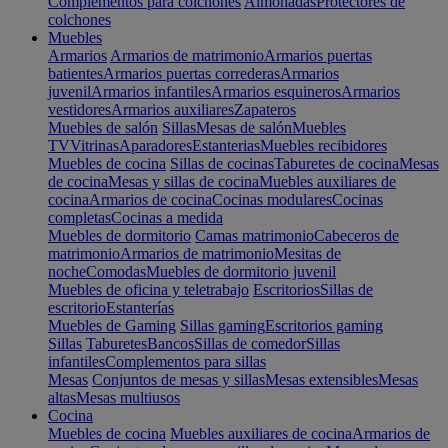
Complementos para colchones
Almohadas
Protectores de
colchones
Muebles
Armarios
Armarios de matrimonio
Armarios puertas
batientes
Armarios puertas correderas
Armarios
juvenil
Armarios infantiles
Armarios esquineros
Armarios
vestidores
Armarios auxiliares
Zapateros
Muebles de salón
Sillas
Mesas de salón
Muebles
TV
Vitrinas
Aparadores
Estanterias
Muebles recibidores
Muebles de cocina
Sillas de cocinas
Taburetes de cocina
Mesas
de cocina
Mesas y sillas de cocina
Muebles auxiliares de
cocina
Armarios de cocina
Cocinas modulares
Cocinas
completas
Cocinas a medida
Muebles de dormitorio
Camas matrimonio
Cabeceros de
matrimonio
Armarios de matrimonio
Mesitas de
noche
Comodas
Muebles de dormitorio juvenil
Muebles de oficina y teletrabajo
Escritorios
Sillas de
escritorio
Estanterías
Muebles de Gaming
Sillas gaming
Escritorios gaming
Sillas
Taburetes
Bancos
Sillas de comedor
Sillas
infantiles
Complementos para sillas
Mesas
Conjuntos de mesas y sillas
Mesas extensibles
Mesas
altas
Mesas multiusos
Cocina
Muebles de cocina
Muebles auxiliares de cocina
Armarios de