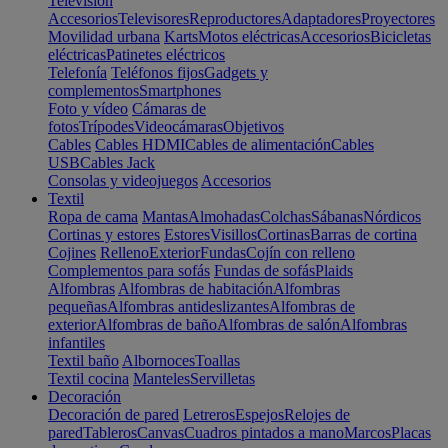
Televisión
Accesorios
Televisores
Reproductores
Adaptadores
Proyectores
Movilidad urbana
Karts
Motos eléctricas
Accesorios
Bicicletas
eléctricas
Patinetes eléctricos
Telefonía
Teléfonos fijos
Gadgets y
complementos
Smartphones
Foto y vídeo
Cámaras de
fotos
Trípodes
Videocámaras
Objetivos
Cables
Cables HDMI
Cables de alimentación
Cables
USB
Cables Jack
Consolas y videojuegos
Accesorios
Textil
Ropa de cama
Mantas
Almohadas
Colchas
Sábanas
Nórdicos
Cortinas y estores
Estores
Visillos
Cortinas
Barras de cortina
Cojines
Relleno
Exterior
Fundas
Cojín con relleno
Complementos para sofás
Fundas de sofás
Plaids
Alfombras
Alfombras de habitación
Alfombras
pequeñas
Alfombras antideslizantes
Alfombras de
exterior
Alfombras de baño
Alfombras de salón
Alfombras
infantiles
Textil baño
Albornoces
Toallas
Textil cocina
Manteles
Servilletas
Decoración
Decoración de pared
Letreros
Espejos
Relojes de
pared
Tableros
Canvas
Cuadros pintados a mano
Marcos
Placas