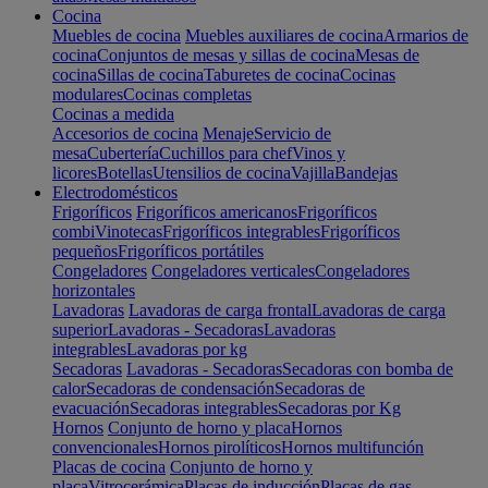
Cocina
Muebles de cocina
Muebles auxiliares de cocina
Armarios de
cocina
Conjuntos de mesas y sillas de cocina
Mesas de
cocina
Sillas de cocina
Taburetes de cocina
Cocinas
modulares
Cocinas completas
Cocinas a medida
Accesorios de cocina
Menaje
Servicio de
mesa
Cubertería
Cuchillos para chef
Vinos y
licores
Botellas
Utensilios de cocina
Vajilla
Bandejas
Electrodomésticos
Frigoríficos
Frigoríficos americanos
Frigoríficos
combi
Vinotecas
Frigoríficos integrables
Frigoríficos
pequeños
Frigoríficos portátiles
Congeladores
Congeladores verticales
Congeladores
horizontales
Lavadoras
Lavadoras de carga frontal
Lavadoras de carga
superior
Lavadoras - Secadoras
Lavadoras
integrables
Lavadoras por kg
Secadoras
Lavadoras - Secadoras
Secadoras con bomba de
calor
Secadoras de condensación
Secadoras de
evacuación
Secadoras integrables
Secadoras por Kg
Hornos
Conjunto de horno y placa
Hornos
convencionales
Hornos pirolíticos
Hornos multifunción
Placas de cocina
Conjunto de horno y
placa
Vitrocerámica
Placas de inducción
Placas de gas