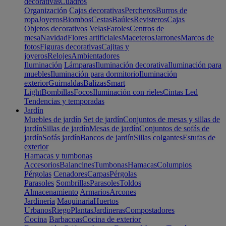
decorativas
Cuadros
Organización
Cajas decorativas
Percheros
Burros de
ropa
Joyeros
Biombos
Cestas
Baúles
Revisteros
Cajas
Objetos decorativos
Velas
Faroles
Centros de
mesa
Navidad
Flores artificiales
Maceteros
Jarrones
Marcos de
fotos
Figuras decorativas
Cajitas y
joyeros
Relojes
Ambientadores
Iluminación
Lámparas
Iluminación decorativa
Iluminación para
muebles
Iluminación para dormitorio
Iluminación
exterior
Guirnaldas
Balizas
Smart
Light
Bombillas
Focos
Iluminación con rieles
Cintas Led
Tendencias y temporadas
Jardín
Muebles de jardín
Set de jardín
Conjuntos de mesas y sillas de
jardín
Sillas de jardín
Mesas de jardín
Conjuntos de sofás de
jardín
Sofás jardín
Bancos de jardín
Sillas colgantes
Estufas de
exterior
Hamacas y tumbonas
Accesorios
Balancines
Tumbonas
Hamacas
Columpios
Pérgolas
Cenadores
Carpas
Pérgolas
Parasoles
Sombrillas
Parasoles
Toldos
Almacenamiento
Armarios
Arcones
Jardinería
Maquinaria
Huertos
Urbanos
Riego
Plantas
Jardineras
Compostadores
Cocina
Barbacoas
Cocina de exterior