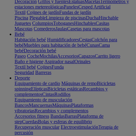
Decoración
Grifos y fuentes
Estatuas
Macetas
Termómetros y
estaciones metereológicas
Paneles
Cesped Artificial
Textil
Cojines de jardín
Fundas de jardín
Piscina
Plegable
Limpieza de piscinas
Ducha
Hinchable
Juguetes
Columpios
Toboganes
Hinchables
Casitas
Mascotas
Comederos
Jaulas
Casetas para mascotas
Bebé
Habitación bebé
Humidificadores
Cestas
Colchón para
bebé
Muebles para habitación de bebé
Cunas
Cama
bebé
Decoración bebé
Paseo
Coche
Mochilas
Accesorios
Capazos
Carrito ligero
Baño e higiene
Aspirador nasal
Orinales
Textil bebé
Cojines
Funda
Seguridad
Barreras
Deporte
Equipamiento de cardio
Máquinas de remo
Bicicletas
spinning
Elípticas
Bicicletas estáticas
Recambios y
complementos
Cintas
Rodillos
Equipamiento de musculación
Bancos
Mancuernas
Máquinas
Plataformas
vibratorias
Recambios y complementos
Accesorios fitness
Bandas
Barras
Plataforma de
step
Cuerdas
Bolas y esferas de equilibrio
Recuperación muscular
Electroestimulación
Terapia de
percusión