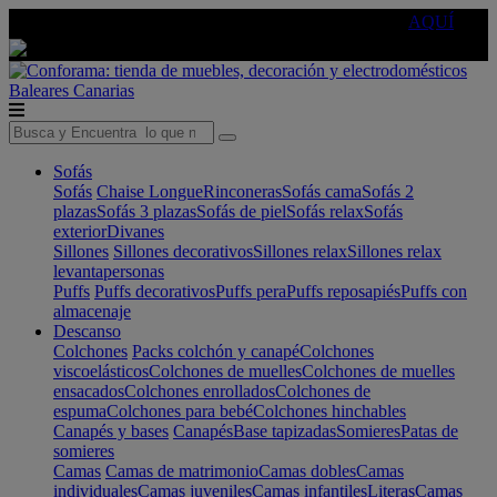
🔵Cambia tu electro con
-10% EXTRA
de descuento ☑️
AQUÍ
Baleares
Canarias
Sofás
Sofás
Chaise Longue
Rinconeras
Sofás cama
Sofás 2
plazas
Sofás 3 plazas
Sofás de piel
Sofás relax
Sofás
exterior
Divanes
Sillones
Sillones decorativos
Sillones relax
Sillones relax
levantapersonas
Puffs
Puffs decorativos
Puffs pera
Puffs reposapiés
Puffs con
almacenaje
Descanso
Colchones
Packs colchón y canapé
Colchones
viscoelásticos
Colchones de muelles
Colchones de muelles
ensacados
Colchones enrollados
Colchones de
espuma
Colchones para bebé
Colchones hinchables
Canapés y bases
Canapés
Base tapizadas
Somieres
Patas de
somieres
Camas
Camas de matrimonio
Camas dobles
Camas
individuales
Camas juveniles
Camas infantiles
Literas
Camas