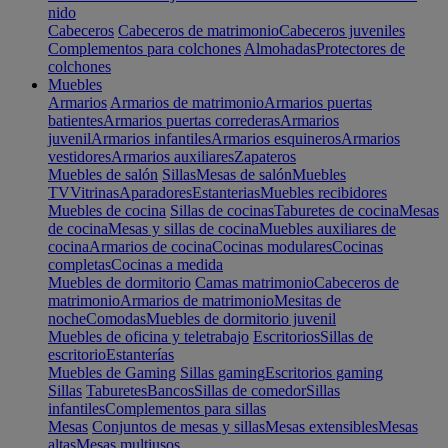
nido
Cabeceros
Cabeceros de matrimonio
Cabeceros juveniles
Complementos para colchones
Almohadas
Protectores de
colchones
Muebles
Armarios
Armarios de matrimonio
Armarios puertas
batientes
Armarios puertas correderas
Armarios
juvenil
Armarios infantiles
Armarios esquineros
Armarios
vestidores
Armarios auxiliares
Zapateros
Muebles de salón
Sillas
Mesas de salón
Muebles
TV
Vitrinas
Aparadores
Estanterias
Muebles recibidores
Muebles de cocina
Sillas de cocinas
Taburetes de cocina
Mesas
de cocina
Mesas y sillas de cocina
Muebles auxiliares de
cocina
Armarios de cocina
Cocinas modulares
Cocinas
completas
Cocinas a medida
Muebles de dormitorio
Camas matrimonio
Cabeceros de
matrimonio
Armarios de matrimonio
Mesitas de
noche
Comodas
Muebles de dormitorio juvenil
Muebles de oficina y teletrabajo
Escritorios
Sillas de
escritorio
Estanterías
Muebles de Gaming
Sillas gaming
Escritorios gaming
Sillas
Taburetes
Bancos
Sillas de comedor
Sillas
infantiles
Complementos para sillas
Mesas
Conjuntos de mesas y sillas
Mesas extensibles
Mesas
altas
Mesas multiusos