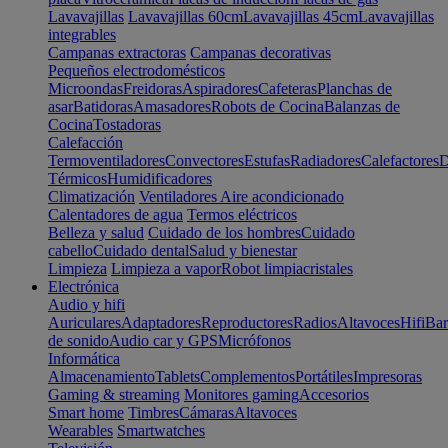
Lavavajillas
Lavavajillas 60cm
Lavavajillas 45cm
Lavavajillas
integrables
Campanas extractoras
Campanas decorativas
Pequeños electrodomésticos
Microondas
Freidoras
Aspiradores
Cafeteras
Planchas de
asar
Batidoras
Amasadores
Robots de Cocina
Balanzas de
Cocina
Tostadoras
Calefacción
Termoventiladores
Convectores
Estufas
Radiadores
Calefactores
D
Térmicos
Humidificadores
Climatización
Ventiladores
Aire acondicionado
Calentadores de agua
Termos eléctricos
Belleza y salud
Cuidado de los hombres
Cuidado
cabello
Cuidado dental
Salud y bienestar
Limpieza
Limpieza a vapor
Robot limpiacristales
Electrónica
Audio y hifi
Auriculares
Adaptadores
Reproductores
Radios
Altavoces
Hifi
Bar
de sonido
Audio car y GPS
Micrófonos
Informática
Almacenamiento
Tablets
Complementos
Portátiles
Impresoras
Gaming & streaming
Monitores gaming
Accesorios
Smart home
Timbres
Cámaras
Altavoces
Wearables
Smartwatches