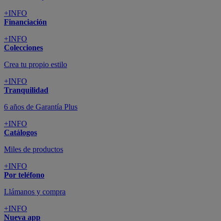
+INFO
Financiación
+INFO
Colecciones
Crea tu propio estilo
+INFO
Tranquilidad
6 años de Garantía Plus
+INFO
Catálogos
Miles de productos
+INFO
Por teléfono
Llámanos y compra
+INFO
Nueva app