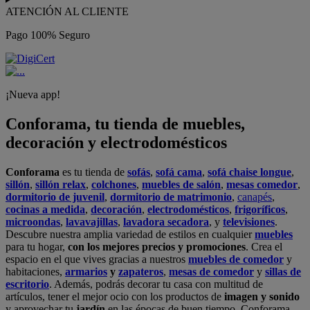
ATENCIÓN AL CLIENTE
Pago 100% Seguro
¡Nueva app!
Conforama, tu tienda de muebles,
decoración y electrodomésticos
Conforama
es tu tienda de
sofás
,
sofá cama
,
sofá chaise longue
,
sillón
,
sillón relax
,
colchones
,
muebles de salón
,
mesas comedor
,
dormitorio de juvenil
,
dormitorio de matrimonio
,
canapés
,
cocinas a medida
,
decoración
,
electrodomésticos
,
frigoríficos
,
microondas
,
lavavajillas
,
lavadora secadora
, y
televisiones
.
Descubre nuestra amplia variedad de estilos en cualquier
muebles
para tu hogar,
con los mejores precios y promociones
. Crea el
espacio en el que vives gracias a nuestros
muebles de comedor
y
habitaciones,
armarios
y
zapateros
,
mesas de comedor
y
sillas de
escritorio
. Además, podrás decorar tu casa con multitud de
artículos, tener el mejor ocio con los productos de
imagen y sonido
y aprovechar tu
jardín
en las épocas de buen tiempo. Conforama