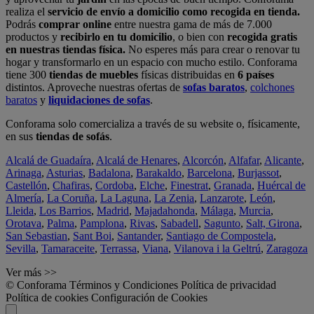
realiza el
servicio de envío a domicilio como recogida en tienda.
Podrás
comprar online
entre nuestra gama de más de 7.000
productos y
recibirlo en tu domicilio
, o bien con
recogida gratis
en nuestras tiendas física.
No esperes más para crear o renovar tu
hogar y transformarlo en un espacio con mucho estilo. Conforama
tiene 300
tiendas de muebles
físicas distribuidas en
6 países
distintos. Aproveche nuestras ofertas de
sofas baratos
,
colchones
baratos
y
liquidaciones de sofas
.
Conforama solo comercializa a través de su website o, físicamente,
en sus
tiendas de sofás
.
Alcalá de Guadaíra
,
Alcalá de Henares
,
Alcorcón
,
Alfafar
,
Alicante
,
Arinaga
,
Asturias
,
Badalona
,
Barakaldo
,
Barcelona
,
Burjassot
,
Castellón
,
Chafiras
,
Cordoba
,
Elche
,
Finestrat
,
Granada
,
Huércal de
Almería
,
La Coruña
,
La Laguna
,
La Zenia
,
Lanzarote
,
León
,
Lleida
,
Los Barrios
,
Madrid
,
Majadahonda
,
Málaga
,
Murcia
,
Orotava
,
Palma
,
Pamplona
,
Rivas
,
Sabadell
,
Sagunto
,
Salt, Girona
,
San Sebastian
,
Sant Boi
,
Santander
,
Santiago de Compostela
,
Sevilla
,
Tamaraceite
,
Terrassa
,
Viana
,
Vilanova i la Geltrú
,
Zaragoza
Ver más >>
© Conforama
Términos y Condiciones
Política de privacidad
Política de cookies
Configuración de Cookies