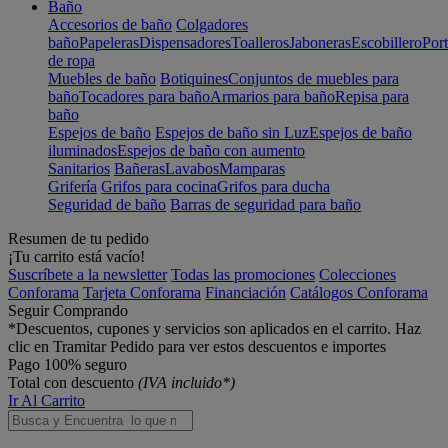
Baño
Accesorios de baño
Colgadores
baño
Papeleras
Dispensadores
Toalleros
Jaboneras
Escobillero
Port
de ropa
Muebles de baño
Botiquines
Conjuntos de muebles para
baño
Tocadores para baño
Armarios para baño
Repisa para
baño
Espejos de baño
Espejos de baño sin Luz
Espejos de baño
iluminados
Espejos de baño con aumento
Sanitarios
Bañeras
Lavabos
Mamparas
Grifería
Grifos para cocina
Grifos para ducha
Seguridad de baño
Barras de seguridad para baño
Resumen de tu pedido
¡Tu carrito está vacío!
Suscríbete a la newsletter
Todas las promociones
Colecciones
Conforama
Tarjeta Conforama
Financiación
Catálogos Conforama
Seguir Comprando
*Descuentos, cupones y servicios son aplicados en el carrito. Haz
clic en Tramitar Pedido para ver estos descuentos e importes
Pago 100% seguro
Total con descuento
(IVA incluido*)
Ir Al Carrito