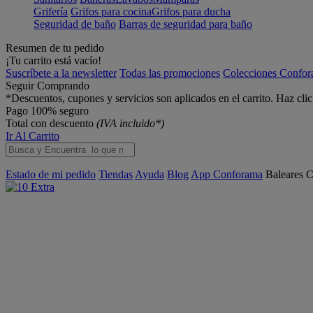
Grifería
Grifos para cocina
Grifos para ducha
Seguridad de baño
Barras de seguridad para baño
Resumen de tu pedido
¡Tu carrito está vacío!
Suscríbete a la newsletter
Todas las promociones
Colecciones Confo
Seguir Comprando
*Descuentos, cupones y servicios son aplicados en el carrito. Haz cli
Pago 100% seguro
Total con descuento
(IVA incluido*)
Ir Al Carrito
Estado de mi pedido
Tiendas
Ayuda
Blog
App Conforama
Baleares
C