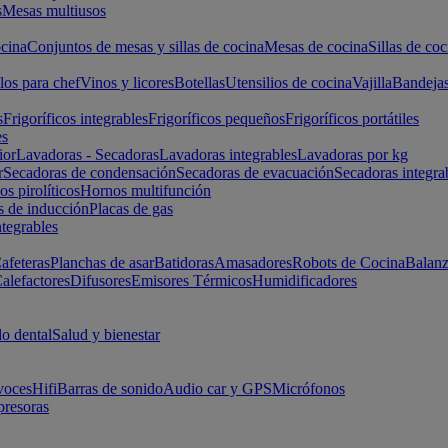
s
Mesas multiusos
cina
Conjuntos de mesas y sillas de cocina
Mesas de cocina
Sillas de coc
los para chef
Vinos y licores
Botellas
Utensilios de cocina
Vajilla
Bandeja
s
Frigoríficos integrables
Frigoríficos pequeños
Frigoríficos portátiles
es
ior
Lavadoras - Secadoras
Lavadoras integrables
Lavadoras por kg
r
Secadoras de condensación
Secadoras de evacuación
Secadoras integra
s pirolíticos
Hornos multifunción
s de inducción
Placas de gas
ntegrables
afeteras
Planchas de asar
Batidoras
Amasadores
Robots de Cocina
Balanz
alefactores
Difusores
Emisores Térmicos
Humidificadores
o dental
Salud y bienestar
voces
Hifi
Barras de sonido
Audio car y GPS
Micrófonos
presoras