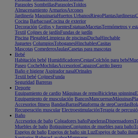
Parasoles
Sombrillas
Parasoles
Toldos
Almacenamiento
Armarios
Arcones
Jardinería
Maquinaria
Huertos Urbanos
Riego
Plantas
Jardineras
C
Cocina
Barbacoas
Cocina de exterior
Decoración
Grifos y fuentes
Estatuas
Macetas
Termómetros y est
Textil
Cojines de jardín
Fundas de jardín
Piscina
Plegable
Limpieza de piscinas
Ducha
Hinchable
Juguetes
Columpios
Toboganes
Hinchables
Casitas
Mascotas
Comederos
Jaulas
Casetas para mascotas
Bebé
Habitación bebé
Humidificadores
Cestas
Colchón para bebé
Mueb
Paseo
Coche
Mochilas
Accesorios
Capazos
Carrito ligero
Baño e higiene
Aspirador nasal
Orinales
Textil bebé
Cojines
Funda
Seguridad
Barreras
Deporte
Equipamiento de cardio
Máquinas de remo
Bicicletas spinning
E
Equipamiento de musculación
Bancos
Mancuernas
Máquinas
Pla
Accesorios fitness
Bandas
Barras
Plataforma de step
Cuerdas
Bola
Recuperación muscular
Electroestimulación
Terapia de percusi
Baño
Accesorios de baño
Colgadores baño
Papeleras
Dispensadores
To
Muebles de baño
Botiquines
Conjuntos de muebles para baño
To
Espejos de baño
Espejos de baño sin Luz
Espejos de baño ilum
Sanitarios
Bañeras
Lavabos
Mamparas