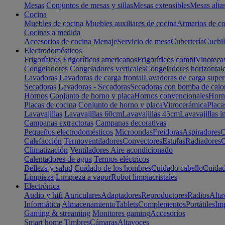
Mesas
Conjuntos de mesas y sillas
Mesas extensibles
Mesas alta
Cocina
Muebles de cocina
Muebles auxiliares de cocina
Armarios de co
Cocinas a medida
Accesorios de cocina
Menaje
Servicio de mesa
Cubertería
Cuchil
Electrodomésticos
Frigoríficos
Frigoríficos americanos
Frigoríficos combi
Vinoteca
Congeladores
Congeladores verticales
Congeladores horizontal
Lavadoras
Lavadoras de carga frontal
Lavadoras de carga super
Secadoras
Lavadoras - Secadoras
Secadoras con bomba de calo
Hornos
Conjunto de horno y placa
Hornos convencionales
Horno
Placas de cocina
Conjunto de horno y placa
Vitrocerámica
Placa
Lavavajillas
Lavavajillas 60cm
Lavavajillas 45cm
Lavavajillas i
Campanas extractoras
Campanas decorativas
Pequeños electrodomésticos
Microondas
Freidoras
Aspiradores
C
Calefacción
Termoventiladores
Convectores
Estufas
Radiadores
C
Climatización
Ventiladores
Aire acondicionado
Calentadores de agua
Termos eléctricos
Belleza y salud
Cuidado de los hombres
Cuidado cabello
Cuidad
Limpieza
Limpieza a vapor
Robot limpiacristales
Electrónica
Audio y hifi
Auriculares
Adaptadores
Reproductores
Radios
Alta
Informática
Almacenamiento
Tablets
Complementos
Portátiles
Im
Gaming & streaming
Monitores gaming
Accesorios
Smart home
Timbres
Cámaras
Altavoces