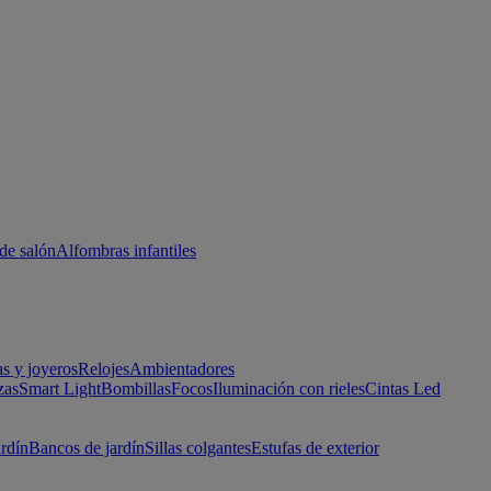
de salón
Alfombras infantiles
as y joyeros
Relojes
Ambientadores
zas
Smart Light
Bombillas
Focos
Iluminación con rieles
Cintas Led
ardín
Bancos de jardín
Sillas colgantes
Estufas de exterior