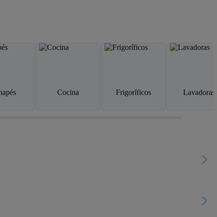
napés
Cocina
Frigoríficos
Lavadoras