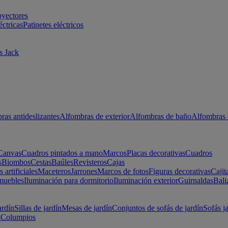
oyectores
éctricas
Patinetes eléctricos
s Jack
ras antideslizantes
Alfombras de exterior
Alfombras de baño
Alfombras 
Canvas
Cuadros pintados a mano
Marcos
Placas decorativas
Cuadros
s
Biombos
Cestas
Baúles
Revisteros
Cajas
s artificiales
Maceteros
Jarrones
Marcos de fotos
Figuras decorativas
Cajit
muebles
Iluminación para dormitorio
Iluminación exterior
Guirnaldas
Bali
ardín
Sillas de jardín
Mesas de jardín
Conjuntos de sofás de jardín
Sofás j
s
Columpios