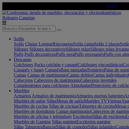
🔵Cambia tu electro con
-10% EXTRA
de descuento ☑️
AQUÍ
Baleares
Canarias
Sofás
Sofás
Chaise Longue
Rinconeras
Sofás cama
Sofás 2 plazas
Sofá
Sillones
Sillones decorativos
Sillones relax
Sillones relax levant
Puffs
Puffs decorativos
Puffs pera
Puffs reposapiés
Puffs con al
Descanso
Colchones
Packs colchón y canapé
Colchones viscoelásticos
Col
Canapés y bases
Canapés
Base tapizadas
Somieres
Patas de somi
Camas
Camas de matrimonio
Camas dobles
Camas individuales
Cabeceros
Cabeceros de matrimonio
Cabeceros juveniles
Complementos para colchones
Almohadas
Protectores de colch
Muebles
Armarios
Armarios de matrimonio
Armarios puertas batientes
Ar
Muebles de salón
Sillas
Mesas de salón
Muebles TV
Vitrinas
Apa
Muebles de cocina
Sillas de cocinas
Taburetes de cocina
Mesas d
Muebles de dormitorio
Camas matrimonio
Cabeceros de matrim
Muebles de oficina y teletrabajo
Escritorios
Sillas de escritorio
Es
Muebles de Gaming
Sillas gaming
Escritorios gaming
Sillas
Taburetes
Bancos
Sillas de comedor
Sillas infantiles
Complem