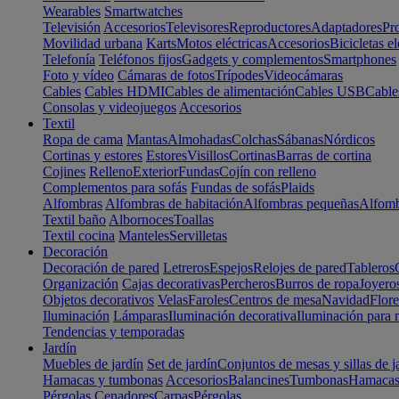
Wearables
Smartwatches
Televisión
Accesorios
Televisores
Reproductores
Adaptadores
Pr
Movilidad urbana
Karts
Motos eléctricas
Accesorios
Bicicletas el
Telefonía
Teléfonos fijos
Gadgets y complementos
Smartphones
Foto y vídeo
Cámaras de fotos
Trípodes
Videocámaras
Cables
Cables HDMI
Cables de alimentación
Cables USB
Cable
Consolas y videojuegos
Accesorios
Textil
Ropa de cama
Mantas
Almohadas
Colchas
Sábanas
Nórdicos
Cortinas y estores
Estores
Visillos
Cortinas
Barras de cortina
Cojines
Relleno
Exterior
Fundas
Cojín con relleno
Complementos para sofás
Fundas de sofás
Plaids
Alfombras
Alfombras de habitación
Alfombras pequeñas
Alfomb
Textil baño
Albornoces
Toallas
Textil cocina
Manteles
Servilletas
Decoración
Decoración de pared
Letreros
Espejos
Relojes de pared
Tableros
Organización
Cajas decorativas
Percheros
Burros de ropa
Joyero
Objetos decorativos
Velas
Faroles
Centros de mesa
Navidad
Flore
Iluminación
Lámparas
Iluminación decorativa
Iluminación para 
Tendencias y temporadas
Jardín
Muebles de jardín
Set de jardín
Conjuntos de mesas y sillas de j
Hamacas y tumbonas
Accesorios
Balancines
Tumbonas
Hamaca
Pérgolas
Cenadores
Carpas
Pérgolas