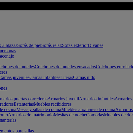
s 3 plazas
Sofás de piel
Sofás relax
Sofás exterior
Divanes
apersonas
macenaje
chones de muelles
Colchones de muelles ensacados
Colchones enrollad
eres
Camas juveniles
Camas infantiles
Literas
Camas nido
ones
marios puertas correderas
Armarios juvenil
Armarios infantiles
Armarios 
radores
Estanterias
Muebles recibidores
e cocina
Mesas y sillas de cocina
Muebles auxiliares de cocina
Armarios
onio
Armarios de matrimonio
Mesitas de noche
Comodas
Muebles de dor
tanterías
entos para sillas