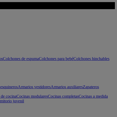
os
Colchones de espuma
Colchones para bebé
Colchones hinchables
esquineros
Armarios vestidores
Armarios auxiliares
Zapateros
 de cocina
Cocinas modulares
Cocinas completas
Cocinas a medida
mitorio juvenil