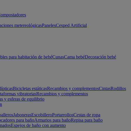
ompostadores
aciones metereológicas
Paneles
Cesped Artificial
les para habitación de bebé
Cunas
Cama bebé
Decoración bebé
lípticas
Bicicletas estáticas
Recambios y complementos
Cintas
Rodillos
taformas vibratorias
Recambios y complementos
s y esferas de equilibrio
ón
alleros
Jaboneras
Escobillero
Portarrollos
Cestas de ropa
cadores para baño
Armarios para baño
Repisa para baño
inados
Espejos de baño con aumento