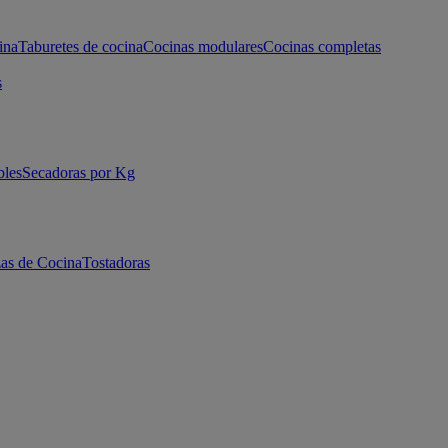
ina
Taburetes de cocina
Cocinas modulares
Cocinas completas
s
bles
Secadoras por Kg
as de Cocina
Tostadoras