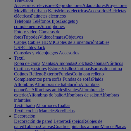
Televisión
Accesorios
Televisores
Reproductores
Adaptadores
Proyectores
Movilidad urbana
Karts
Motos eléctricas
Accesorios
Bicicletas
eléctricas
Patinetes eléctricos
Telefonía
Teléfonos fijos
Gadgets y
complementos
Smartphones
Foto y vídeo
Cámaras de
fotos
Trípodes
Videocámaras
Objetivos
Cables
Cables HDMI
Cables de alimentación
Cables
USB
Cables Jack
Consolas y videojuegos
Accesorios
Textil
Ropa de cama
Mantas
Almohadas
Colchas
Sábanas
Nórdicos
Cortinas y estores
Estores
Visillos
Cortinas
Barras de cortina
Cojines
Relleno
Exterior
Fundas
Cojín con relleno
Complementos para sofás
Fundas de sofás
Plaids
Alfombras
Alfombras de habitación
Alfombras
pequeñas
Alfombras antideslizantes
Alfombras de
exterior
Alfombras de baño
Alfombras de salón
Alfombras
infantiles
Textil baño
Albornoces
Toallas
Textil cocina
Manteles
Servilletas
Decoración
Decoración de pared
Letreros
Espejos
Relojes de
pared
Tableros
Canvas
Cuadros pintados a mano
Marcos
Placas