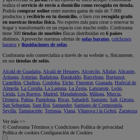
realiza el
servicio de envío a domicilio como recogida en tienda.
Podrás
comprar online
entre nuestra gama de más de 7.000
productos y
recibirlo en tu domicilio
, o bien con
recogida gratis
en nuestras tiendas física.
No esperes más para crear o renovar tu
hogar y transformarlo en un espacio con mucho estilo. Conforama
tiene 300
tiendas de muebles
físicas distribuidas en
6 países
distintos. Aproveche nuestras ofertas de
sofas baratos
,
colchones
baratos
y
liquidaciones de sofas
.
Conforama solo comercializa a través de su website o, físicamente,
en sus
tiendas de sofás
.
Alcalá de Guadaíra
,
Alcalá de Henares
,
Alcorcón
,
Alfafar
,
Alicante
,
Arinaga
,
Asturias
,
Badalona
,
Barakaldo
,
Barcelona
,
Burjassot
,
Castellón
,
Chafiras
,
Cordoba
,
Elche
,
Finestrat
,
Granada
,
Huércal de
Almería
,
La Coruña
,
La Laguna
,
La Zenia
,
Lanzarote
,
León
,
Lleida
,
Los Barrios
,
Madrid
,
Majadahonda
,
Málaga
,
Murcia
,
Orotava
,
Palma
,
Pamplona
,
Rivas
,
Sabadell
,
Sagunto
,
Salt, Girona
,
San Sebastian
,
Sant Boi
,
Santander
,
Santiago de Compostela
,
Sevilla
,
Tamaraceite
,
Terrassa
,
Viana
,
Vilanova i la Geltrú
,
Zaragoza
Ver más >>
© Conforama
Términos y Condiciones
Política de privacidad
Política de cookies
Configuración de Cookies