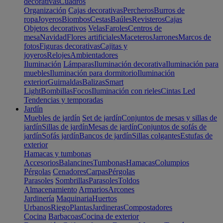
decorativas
Cuadros
Organización
Cajas decorativas
Percheros
Burros de
ropa
Joyeros
Biombos
Cestas
Baúles
Revisteros
Cajas
Objetos decorativos
Velas
Faroles
Centros de
mesa
Navidad
Flores artificiales
Maceteros
Jarrones
Marcos de
fotos
Figuras decorativas
Cajitas y
joyeros
Relojes
Ambientadores
Iluminación
Lámparas
Iluminación decorativa
Iluminación para
muebles
Iluminación para dormitorio
Iluminación
exterior
Guirnaldas
Balizas
Smart
Light
Bombillas
Focos
Iluminación con rieles
Cintas Led
Tendencias y temporadas
Jardín
Muebles de jardín
Set de jardín
Conjuntos de mesas y sillas de
jardín
Sillas de jardín
Mesas de jardín
Conjuntos de sofás de
jardín
Sofás jardín
Bancos de jardín
Sillas colgantes
Estufas de
exterior
Hamacas y tumbonas
Accesorios
Balancines
Tumbonas
Hamacas
Columpios
Pérgolas
Cenadores
Carpas
Pérgolas
Parasoles
Sombrillas
Parasoles
Toldos
Almacenamiento
Armarios
Arcones
Jardinería
Maquinaria
Huertos
Urbanos
Riego
Plantas
Jardineras
Compostadores
Cocina
Barbacoas
Cocina de exterior