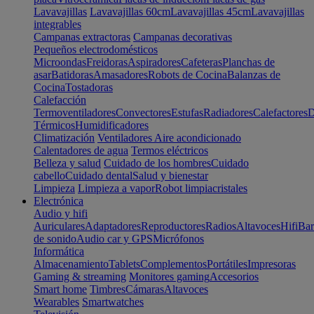
Lavavajillas
Lavavajillas 60cm
Lavavajillas 45cm
Lavavajillas
integrables
Campanas extractoras
Campanas decorativas
Pequeños electrodomésticos
Microondas
Freidoras
Aspiradores
Cafeteras
Planchas de
asar
Batidoras
Amasadores
Robots de Cocina
Balanzas de
Cocina
Tostadoras
Calefacción
Termoventiladores
Convectores
Estufas
Radiadores
Calefactores
D
Térmicos
Humidificadores
Climatización
Ventiladores
Aire acondicionado
Calentadores de agua
Termos eléctricos
Belleza y salud
Cuidado de los hombres
Cuidado
cabello
Cuidado dental
Salud y bienestar
Limpieza
Limpieza a vapor
Robot limpiacristales
Electrónica
Audio y hifi
Auriculares
Adaptadores
Reproductores
Radios
Altavoces
Hifi
Bar
de sonido
Audio car y GPS
Micrófonos
Informática
Almacenamiento
Tablets
Complementos
Portátiles
Impresoras
Gaming & streaming
Monitores gaming
Accesorios
Smart home
Timbres
Cámaras
Altavoces
Wearables
Smartwatches