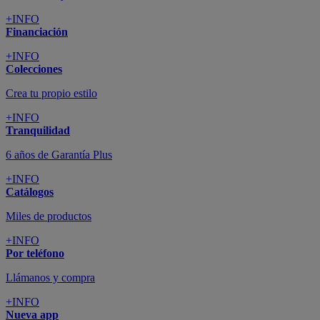
+INFO
Financiación
+INFO
Colecciones
Crea tu propio estilo
+INFO
Tranquilidad
6 años de Garantía Plus
+INFO
Catálogos
Miles de productos
+INFO
Por teléfono
Llámanos y compra
+INFO
Nueva app