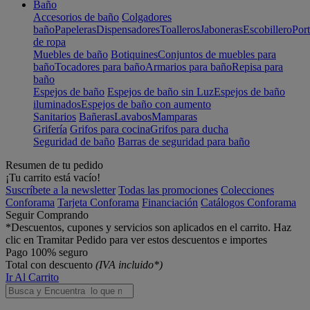
Baño
Accesorios de baño
Colgadores
baño
Papeleras
Dispensadores
Toalleros
Jaboneras
Escobillero
Port
de ropa
Muebles de baño
Botiquines
Conjuntos de muebles para
baño
Tocadores para baño
Armarios para baño
Repisa para
baño
Espejos de baño
Espejos de baño sin Luz
Espejos de baño
iluminados
Espejos de baño con aumento
Sanitarios
Bañeras
Lavabos
Mamparas
Grifería
Grifos para cocina
Grifos para ducha
Seguridad de baño
Barras de seguridad para baño
Resumen de tu pedido
¡Tu carrito está vacío!
Suscríbete a la newsletter
Todas las promociones
Colecciones
Conforama
Tarjeta Conforama
Financiación
Catálogos Conforama
Seguir Comprando
*Descuentos, cupones y servicios son aplicados en el carrito. Haz
clic en Tramitar Pedido para ver estos descuentos e importes
Pago 100% seguro
Total con descuento
(IVA incluido*)
Ir Al Carrito