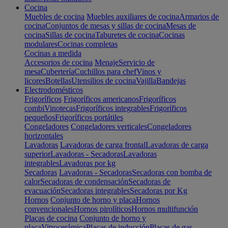
Cocina
Muebles de cocina
Muebles auxiliares de cocina
Armarios de
cocina
Conjuntos de mesas y sillas de cocina
Mesas de
cocina
Sillas de cocina
Taburetes de cocina
Cocinas
modulares
Cocinas completas
Cocinas a medida
Accesorios de cocina
Menaje
Servicio de
mesa
Cubertería
Cuchillos para chef
Vinos y
licores
Botellas
Utensilios de cocina
Vajilla
Bandejas
Electrodomésticos
Frigoríficos
Frigoríficos americanos
Frigoríficos
combi
Vinotecas
Frigoríficos integrables
Frigoríficos
pequeños
Frigoríficos portátiles
Congeladores
Congeladores verticales
Congeladores
horizontales
Lavadoras
Lavadoras de carga frontal
Lavadoras de carga
superior
Lavadoras - Secadoras
Lavadoras
integrables
Lavadoras por kg
Secadoras
Lavadoras - Secadoras
Secadoras con bomba de
calor
Secadoras de condensación
Secadoras de
evacuación
Secadoras integrables
Secadoras por Kg
Hornos
Conjunto de horno y placa
Hornos
convencionales
Hornos pirolíticos
Hornos multifunción
Placas de cocina
Conjunto de horno y
placa
Vitrocerámica
Placas de inducción
Placas de gas