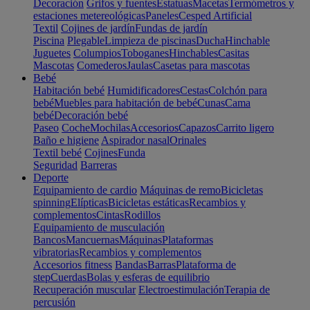
Decoración
Grifos y fuentes
Estatuas
Macetas
Termómetros y
estaciones metereológicas
Paneles
Cesped Artificial
Textil
Cojines de jardín
Fundas de jardín
Piscina
Plegable
Limpieza de piscinas
Ducha
Hinchable
Juguetes
Columpios
Toboganes
Hinchables
Casitas
Mascotas
Comederos
Jaulas
Casetas para mascotas
Bebé
Habitación bebé
Humidificadores
Cestas
Colchón para
bebé
Muebles para habitación de bebé
Cunas
Cama
bebé
Decoración bebé
Paseo
Coche
Mochilas
Accesorios
Capazos
Carrito ligero
Baño e higiene
Aspirador nasal
Orinales
Textil bebé
Cojines
Funda
Seguridad
Barreras
Deporte
Equipamiento de cardio
Máquinas de remo
Bicicletas
spinning
Elípticas
Bicicletas estáticas
Recambios y
complementos
Cintas
Rodillos
Equipamiento de musculación
Bancos
Mancuernas
Máquinas
Plataformas
vibratorias
Recambios y complementos
Accesorios fitness
Bandas
Barras
Plataforma de
step
Cuerdas
Bolas y esferas de equilibrio
Recuperación muscular
Electroestimulación
Terapia de
percusión