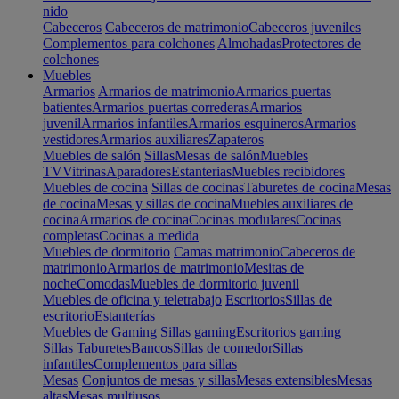
nido
Cabeceros
Cabeceros de matrimonio
Cabeceros juveniles
Complementos para colchones
Almohadas
Protectores de
colchones
Muebles
Armarios
Armarios de matrimonio
Armarios puertas
batientes
Armarios puertas correderas
Armarios
juvenil
Armarios infantiles
Armarios esquineros
Armarios
vestidores
Armarios auxiliares
Zapateros
Muebles de salón
Sillas
Mesas de salón
Muebles
TV
Vitrinas
Aparadores
Estanterias
Muebles recibidores
Muebles de cocina
Sillas de cocinas
Taburetes de cocina
Mesas
de cocina
Mesas y sillas de cocina
Muebles auxiliares de
cocina
Armarios de cocina
Cocinas modulares
Cocinas
completas
Cocinas a medida
Muebles de dormitorio
Camas matrimonio
Cabeceros de
matrimonio
Armarios de matrimonio
Mesitas de
noche
Comodas
Muebles de dormitorio juvenil
Muebles de oficina y teletrabajo
Escritorios
Sillas de
escritorio
Estanterías
Muebles de Gaming
Sillas gaming
Escritorios gaming
Sillas
Taburetes
Bancos
Sillas de comedor
Sillas
infantiles
Complementos para sillas
Mesas
Conjuntos de mesas y sillas
Mesas extensibles
Mesas
altas
Mesas multiusos