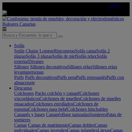
🔵Cambia tu electro con
-10% EXTRA
de descuento ☑️
AQUÍ
Baleares
Canarias
Sofás
Sofás
Chaise Longue
Rinconeras
Sofás cama
Sofás 2
plazas
Sofás 3 plazas
Sofás de piel
Sofás relax
Sofás
exterior
Divanes
Sillones
Sillones decorativos
Sillones relax
Sillones relax
levantapersonas
Puffs
Puffs decorativos
Puffs pera
Puffs reposapiés
Puffs con
almacenaje
Descanso
Colchones
Packs colchón y canapé
Colchones
viscoelásticos
Colchones de muelles
Colchones de muelles
ensacados
Colchones enrollados
Colchones de
espuma
Colchones para bebé
Colchones hinchables
Canapés y bases
Canapés
Base tapizadas
Somieres
Patas de
somieres
Camas
Camas de matrimonio
Camas dobles
Camas
individuales
Camas juveniles
Camas infantiles
Literas
Camas