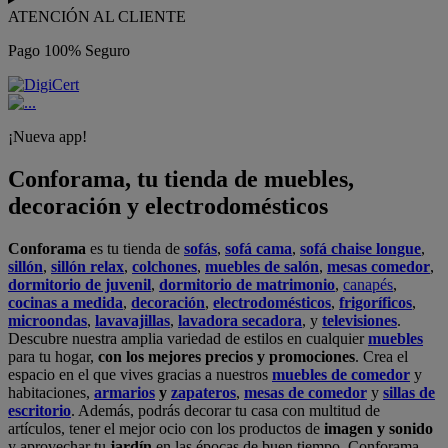
ATENCIÓN AL CLIENTE
Pago 100% Seguro
¡Nueva app!
Conforama, tu tienda de muebles,
decoración y electrodomésticos
Conforama
es tu tienda de
sofás
,
sofá cama
,
sofá chaise longue
,
sillón
,
sillón relax
,
colchones
,
muebles de salón
,
mesas comedor
,
dormitorio de juvenil
,
dormitorio de matrimonio
,
canapés
,
cocinas a medida
,
decoración
,
electrodomésticos
,
frigoríficos
,
microondas
,
lavavajillas
,
lavadora secadora
, y
televisiones
.
Descubre nuestra amplia variedad de estilos en cualquier
muebles
para tu hogar,
con los mejores precios y promociones
. Crea el
espacio en el que vives gracias a nuestros
muebles de comedor
y
habitaciones,
armarios
y
zapateros
,
mesas de comedor
y
sillas de
escritorio
. Además, podrás decorar tu casa con multitud de
artículos, tener el mejor ocio con los productos de
imagen y sonido
y aprovechar tu
jardín
en las épocas de buen tiempo. Conforama