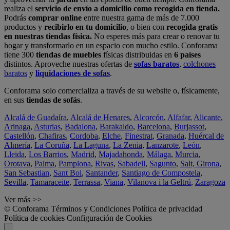
realiza el
servicio de envío a domicilio como recogida en tienda.
Podrás
comprar online
entre nuestra gama de más de 7.000
productos y
recibirlo en tu domicilio
, o bien con
recogida gratis
en nuestras tiendas física.
No esperes más para crear o renovar tu
hogar y transformarlo en un espacio con mucho estilo. Conforama
tiene 300
tiendas de muebles
físicas distribuidas en
6 países
distintos. Aproveche nuestras ofertas de
sofas baratos
,
colchones
baratos
y
liquidaciones de sofas
.
Conforama solo comercializa a través de su website o, físicamente,
en sus
tiendas de sofás
.
Alcalá de Guadaíra
,
Alcalá de Henares
,
Alcorcón
,
Alfafar
,
Alicante
,
Arinaga
,
Asturias
,
Badalona
,
Barakaldo
,
Barcelona
,
Burjassot
,
Castellón
,
Chafiras
,
Cordoba
,
Elche
,
Finestrat
,
Granada
,
Huércal de
Almería
,
La Coruña
,
La Laguna
,
La Zenia
,
Lanzarote
,
León
,
Lleida
,
Los Barrios
,
Madrid
,
Majadahonda
,
Málaga
,
Murcia
,
Orotava
,
Palma
,
Pamplona
,
Rivas
,
Sabadell
,
Sagunto
,
Salt, Girona
,
San Sebastian
,
Sant Boi
,
Santander
,
Santiago de Compostela
,
Sevilla
,
Tamaraceite
,
Terrassa
,
Viana
,
Vilanova i la Geltrú
,
Zaragoza
Ver más >>
© Conforama
Términos y Condiciones
Política de privacidad
Política de cookies
Configuración de Cookies