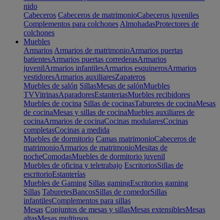
nido
Cabeceros
Cabeceros de matrimonio
Cabeceros juveniles
Complementos para colchones
Almohadas
Protectores de
colchones
Muebles
Armarios
Armarios de matrimonio
Armarios puertas
batientes
Armarios puertas correderas
Armarios
juvenil
Armarios infantiles
Armarios esquineros
Armarios
vestidores
Armarios auxiliares
Zapateros
Muebles de salón
Sillas
Mesas de salón
Muebles
TV
Vitrinas
Aparadores
Estanterias
Muebles recibidores
Muebles de cocina
Sillas de cocinas
Taburetes de cocina
Mesas
de cocina
Mesas y sillas de cocina
Muebles auxiliares de
cocina
Armarios de cocina
Cocinas modulares
Cocinas
completas
Cocinas a medida
Muebles de dormitorio
Camas matrimonio
Cabeceros de
matrimonio
Armarios de matrimonio
Mesitas de
noche
Comodas
Muebles de dormitorio juvenil
Muebles de oficina y teletrabajo
Escritorios
Sillas de
escritorio
Estanterías
Muebles de Gaming
Sillas gaming
Escritorios gaming
Sillas
Taburetes
Bancos
Sillas de comedor
Sillas
infantiles
Complementos para sillas
Mesas
Conjuntos de mesas y sillas
Mesas extensibles
Mesas
altas
Mesas multiusos