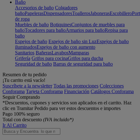
Baño
Accesorios de baño
Colgadores
baño
Papeleras
Dispensadores
Toalleros
Jaboneras
Escobillero
Port
de ropa
Muebles de baño
Botiquines
Conjuntos de muebles para
baño
Tocadores para baño
Armarios para baño
Repisa para
baño
Espejos de baño
Espejos de baño sin Luz
Espejos de baño
iluminados
Espejos de baño con aumento
Sanitarios
Bañeras
Lavabos
Mamparas
Grifería
Grifos para cocina
Grifos para ducha
Seguridad de baño
Barras de seguridad para baño
Resumen de tu pedido
¡Tu carrito está vacío!
Suscríbete a la newsletter
Todas las promociones
Colecciones
Conforama
Tarjeta Conforama
Financiación
Catálogos Conforama
Seguir Comprando
*Descuentos, cupones y servicios son aplicados en el carrito. Haz
clic en Tramitar Pedido para ver estos descuentos e importes
Pago 100% seguro
Total con descuento
(IVA incluido*)
Ir Al Carrito