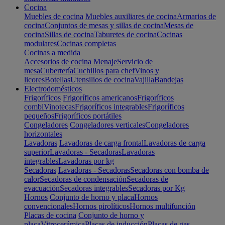
Cocina
Muebles de cocina
Muebles auxiliares de cocina
Armarios de
cocina
Conjuntos de mesas y sillas de cocina
Mesas de
cocina
Sillas de cocina
Taburetes de cocina
Cocinas
modulares
Cocinas completas
Cocinas a medida
Accesorios de cocina
Menaje
Servicio de
mesa
Cubertería
Cuchillos para chef
Vinos y
licores
Botellas
Utensilios de cocina
Vajilla
Bandejas
Electrodomésticos
Frigoríficos
Frigoríficos americanos
Frigoríficos
combi
Vinotecas
Frigoríficos integrables
Frigoríficos
pequeños
Frigoríficos portátiles
Congeladores
Congeladores verticales
Congeladores
horizontales
Lavadoras
Lavadoras de carga frontal
Lavadoras de carga
superior
Lavadoras - Secadoras
Lavadoras
integrables
Lavadoras por kg
Secadoras
Lavadoras - Secadoras
Secadoras con bomba de
calor
Secadoras de condensación
Secadoras de
evacuación
Secadoras integrables
Secadoras por Kg
Hornos
Conjunto de horno y placa
Hornos
convencionales
Hornos pirolíticos
Hornos multifunción
Placas de cocina
Conjunto de horno y
placa
Vitrocerámica
Placas de inducción
Placas de gas