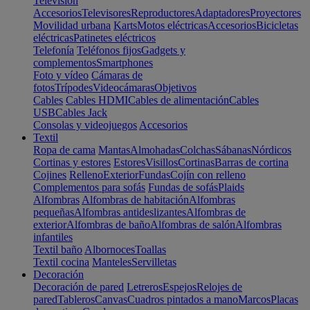
Televisión
Accesorios
Televisores
Reproductores
Adaptadores
Proyectores
Movilidad urbana
Karts
Motos eléctricas
Accesorios
Bicicletas
eléctricas
Patinetes eléctricos
Telefonía
Teléfonos fijos
Gadgets y
complementos
Smartphones
Foto y vídeo
Cámaras de
fotos
Trípodes
Videocámaras
Objetivos
Cables
Cables HDMI
Cables de alimentación
Cables
USB
Cables Jack
Consolas y videojuegos
Accesorios
Textil
Ropa de cama
Mantas
Almohadas
Colchas
Sábanas
Nórdicos
Cortinas y estores
Estores
Visillos
Cortinas
Barras de cortina
Cojines
Relleno
Exterior
Fundas
Cojín con relleno
Complementos para sofás
Fundas de sofás
Plaids
Alfombras
Alfombras de habitación
Alfombras
pequeñas
Alfombras antideslizantes
Alfombras de
exterior
Alfombras de baño
Alfombras de salón
Alfombras
infantiles
Textil baño
Albornoces
Toallas
Textil cocina
Manteles
Servilletas
Decoración
Decoración de pared
Letreros
Espejos
Relojes de
pared
Tableros
Canvas
Cuadros pintados a mano
Marcos
Placas