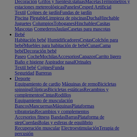
Decoración
Grifos y fuentes
Estatuas
Macetas
Termómetros y
estaciones metereológicas
Paneles
Cesped Artificial
Textil
Cojines de jardín
Fundas de jardín
Piscina
Plegable
Limpieza de piscinas
Ducha
Hinchable
Juguetes
Columpios
Toboganes
Hinchables
Casitas
Mascotas
Comederos
Jaulas
Casetas para mascotas
Bebé
Habitación bebé
Humidificadores
Cestas
Colchón para
bebé
Muebles para habitación de bebé
Cunas
Cama
bebé
Decoración bebé
Paseo
Coche
Mochilas
Accesorios
Capazos
Carrito ligero
Baño e higiene
Aspirador nasal
Orinales
Textil bebé
Cojines
Funda
Seguridad
Barreras
Deporte
Equipamiento de cardio
Máquinas de remo
Bicicletas
spinning
Elípticas
Bicicletas estáticas
Recambios y
complementos
Cintas
Rodillos
Equipamiento de musculación
Bancos
Mancuernas
Máquinas
Plataformas
vibratorias
Recambios y complementos
Accesorios fitness
Bandas
Barras
Plataforma de
step
Cuerdas
Bolas y esferas de equilibrio
Recuperación muscular
Electroestimulación
Terapia de
percusión