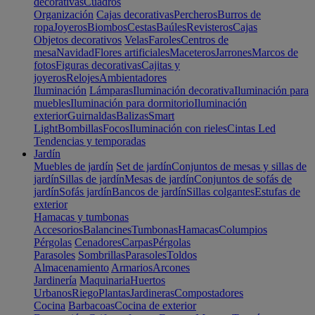
decorativas
Cuadros
Organización
Cajas decorativas
Percheros
Burros de
ropa
Joyeros
Biombos
Cestas
Baúles
Revisteros
Cajas
Objetos decorativos
Velas
Faroles
Centros de
mesa
Navidad
Flores artificiales
Maceteros
Jarrones
Marcos de
fotos
Figuras decorativas
Cajitas y
joyeros
Relojes
Ambientadores
Iluminación
Lámparas
Iluminación decorativa
Iluminación para
muebles
Iluminación para dormitorio
Iluminación
exterior
Guirnaldas
Balizas
Smart
Light
Bombillas
Focos
Iluminación con rieles
Cintas Led
Tendencias y temporadas
Jardín
Muebles de jardín
Set de jardín
Conjuntos de mesas y sillas de
jardín
Sillas de jardín
Mesas de jardín
Conjuntos de sofás de
jardín
Sofás jardín
Bancos de jardín
Sillas colgantes
Estufas de
exterior
Hamacas y tumbonas
Accesorios
Balancines
Tumbonas
Hamacas
Columpios
Pérgolas
Cenadores
Carpas
Pérgolas
Parasoles
Sombrillas
Parasoles
Toldos
Almacenamiento
Armarios
Arcones
Jardinería
Maquinaria
Huertos
Urbanos
Riego
Plantas
Jardineras
Compostadores
Cocina
Barbacoas
Cocina de exterior