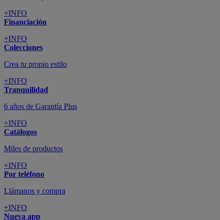
+INFO
Financiación
+INFO
Colecciones
Crea tu propio estilo
+INFO
Tranquilidad
6 años de Garantía Plus
+INFO
Catálogos
Miles de productos
+INFO
Por teléfono
Llámanos y compra
+INFO
Nueva app