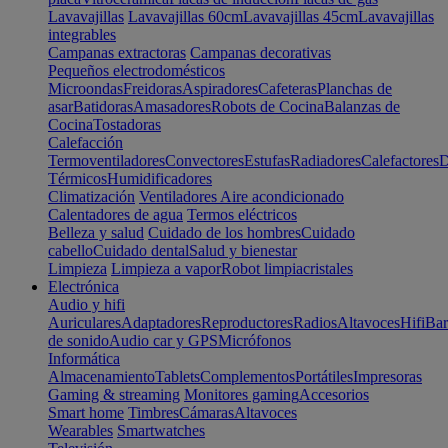
Lavavajillas
Lavavajillas 60cm
Lavavajillas 45cm
Lavavajillas
integrables
Campanas extractoras
Campanas decorativas
Pequeños electrodomésticos
Microondas
Freidoras
Aspiradores
Cafeteras
Planchas de
asar
Batidoras
Amasadores
Robots de Cocina
Balanzas de
Cocina
Tostadoras
Calefacción
Termoventiladores
Convectores
Estufas
Radiadores
Calefactores
D
Térmicos
Humidificadores
Climatización
Ventiladores
Aire acondicionado
Calentadores de agua
Termos eléctricos
Belleza y salud
Cuidado de los hombres
Cuidado
cabello
Cuidado dental
Salud y bienestar
Limpieza
Limpieza a vapor
Robot limpiacristales
Electrónica
Audio y hifi
Auriculares
Adaptadores
Reproductores
Radios
Altavoces
Hifi
Bar
de sonido
Audio car y GPS
Micrófonos
Informática
Almacenamiento
Tablets
Complementos
Portátiles
Impresoras
Gaming & streaming
Monitores gaming
Accesorios
Smart home
Timbres
Cámaras
Altavoces
Wearables
Smartwatches