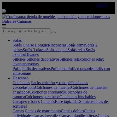
🔵Cambia tu electro con
-10% EXTRA
de descuento ☑️
AQUÍ
Baleares
Canarias
Sofás
Sofás
Chaise Longue
Rinconeras
Sofás cama
Sofás 2
plazas
Sofás 3 plazas
Sofás de piel
Sofás relax
Sofás
exterior
Divanes
Sillones
Sillones decorativos
Sillones relax
Sillones relax
levantapersonas
Puffs
Puffs decorativos
Puffs pera
Puffs reposapiés
Puffs con
almacenaje
Descanso
Colchones
Packs colchón y canapé
Colchones
viscoelásticos
Colchones de muelles
Colchones de muelles
ensacados
Colchones enrollados
Colchones de
espuma
Colchones para bebé
Colchones hinchables
Canapés y bases
Canapés
Base tapizadas
Somieres
Patas de
somieres
Camas
Camas de matrimonio
Camas dobles
Camas
individuales
Camas juveniles
Camas infantiles
Literas
Camas