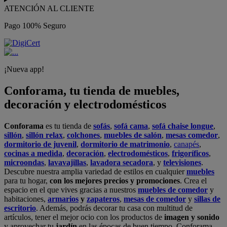
ATENCIÓN AL CLIENTE
Pago 100% Seguro
¡Nueva app!
Conforama, tu tienda de muebles,
decoración y electrodomésticos
Conforama
es tu tienda de
sofás
,
sofá cama
,
sofá chaise longue
,
sillón
,
sillón relax
,
colchones
,
muebles de salón
,
mesas comedor
,
dormitorio de juvenil
,
dormitorio de matrimonio
,
canapés
,
cocinas a medida
,
decoración
,
electrodomésticos
,
frigoríficos
,
microondas
,
lavavajillas
,
lavadora secadora
, y
televisiones
.
Descubre nuestra amplia variedad de estilos en cualquier
muebles
para tu hogar,
con los mejores precios y promociones
. Crea el
espacio en el que vives gracias a nuestros
muebles de comedor
y
habitaciones,
armarios
y
zapateros
,
mesas de comedor
y
sillas de
escritorio
. Además, podrás decorar tu casa con multitud de
artículos, tener el mejor ocio con los productos de
imagen y sonido
y aprovechar tu
jardín
en las épocas de buen tiempo. Conforama