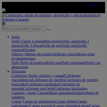
🔵Cambia tu electro con
-10% EXTRA
de descuento ☑️
AQUÍ
Baleares
Canarias
Sofás
Sofás
Chaise Longue
Rinconeras
Sofás cama
Sofás 2
plazas
Sofás 3 plazas
Sofás de piel
Sofás relax
Sofás
exterior
Divanes
Sillones
Sillones decorativos
Sillones relax
Sillones relax
levantapersonas
Puffs
Puffs decorativos
Puffs pera
Puffs reposapiés
Puffs con
almacenaje
Descanso
Colchones
Packs colchón y canapé
Colchones
viscoelásticos
Colchones de muelles
Colchones de muelles
ensacados
Colchones enrollados
Colchones de
espuma
Colchones para bebé
Colchones hinchables
Canapés y bases
Canapés
Base tapizadas
Somieres
Patas de
somieres
Camas
Camas de matrimonio
Camas dobles
Camas
individuales
Camas juveniles
Camas infantiles
Literas
Camas