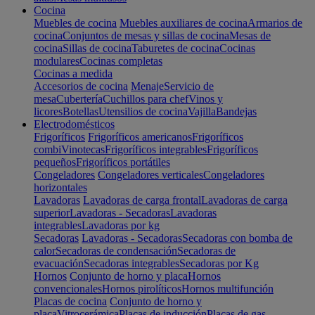
Cocina
Muebles de cocina
Muebles auxiliares de cocina
Armarios de
cocina
Conjuntos de mesas y sillas de cocina
Mesas de
cocina
Sillas de cocina
Taburetes de cocina
Cocinas
modulares
Cocinas completas
Cocinas a medida
Accesorios de cocina
Menaje
Servicio de
mesa
Cubertería
Cuchillos para chef
Vinos y
licores
Botellas
Utensilios de cocina
Vajilla
Bandejas
Electrodomésticos
Frigoríficos
Frigoríficos americanos
Frigoríficos
combi
Vinotecas
Frigoríficos integrables
Frigoríficos
pequeños
Frigoríficos portátiles
Congeladores
Congeladores verticales
Congeladores
horizontales
Lavadoras
Lavadoras de carga frontal
Lavadoras de carga
superior
Lavadoras - Secadoras
Lavadoras
integrables
Lavadoras por kg
Secadoras
Lavadoras - Secadoras
Secadoras con bomba de
calor
Secadoras de condensación
Secadoras de
evacuación
Secadoras integrables
Secadoras por Kg
Hornos
Conjunto de horno y placa
Hornos
convencionales
Hornos pirolíticos
Hornos multifunción
Placas de cocina
Conjunto de horno y
placa
Vitrocerámica
Placas de inducción
Placas de gas