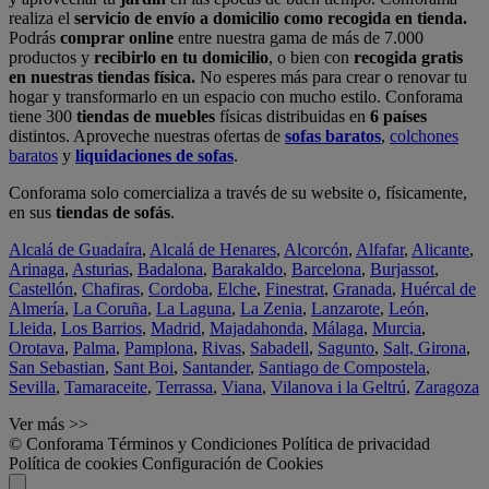
realiza el
servicio de envío a domicilio como recogida en tienda.
Podrás
comprar online
entre nuestra gama de más de 7.000
productos y
recibirlo en tu domicilio
, o bien con
recogida gratis
en nuestras tiendas física.
No esperes más para crear o renovar tu
hogar y transformarlo en un espacio con mucho estilo. Conforama
tiene 300
tiendas de muebles
físicas distribuidas en
6 países
distintos. Aproveche nuestras ofertas de
sofas baratos
,
colchones
baratos
y
liquidaciones de sofas
.
Conforama solo comercializa a través de su website o, físicamente,
en sus
tiendas de sofás
.
Alcalá de Guadaíra
,
Alcalá de Henares
,
Alcorcón
,
Alfafar
,
Alicante
,
Arinaga
,
Asturias
,
Badalona
,
Barakaldo
,
Barcelona
,
Burjassot
,
Castellón
,
Chafiras
,
Cordoba
,
Elche
,
Finestrat
,
Granada
,
Huércal de
Almería
,
La Coruña
,
La Laguna
,
La Zenia
,
Lanzarote
,
León
,
Lleida
,
Los Barrios
,
Madrid
,
Majadahonda
,
Málaga
,
Murcia
,
Orotava
,
Palma
,
Pamplona
,
Rivas
,
Sabadell
,
Sagunto
,
Salt, Girona
,
San Sebastian
,
Sant Boi
,
Santander
,
Santiago de Compostela
,
Sevilla
,
Tamaraceite
,
Terrassa
,
Viana
,
Vilanova i la Geltrú
,
Zaragoza
Ver más >>
© Conforama
Términos y Condiciones
Política de privacidad
Política de cookies
Configuración de Cookies