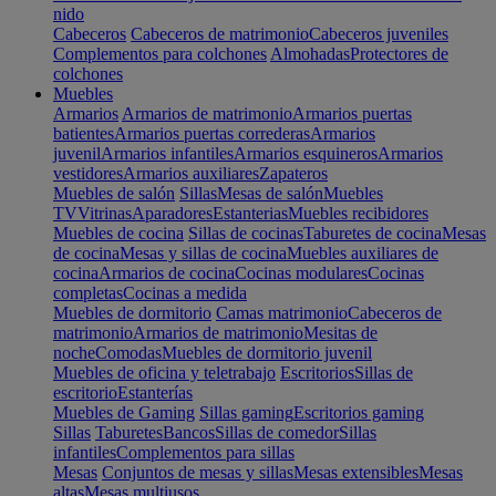
nido
Cabeceros
Cabeceros de matrimonio
Cabeceros juveniles
Complementos para colchones
Almohadas
Protectores de
colchones
Muebles
Armarios
Armarios de matrimonio
Armarios puertas
batientes
Armarios puertas correderas
Armarios
juvenil
Armarios infantiles
Armarios esquineros
Armarios
vestidores
Armarios auxiliares
Zapateros
Muebles de salón
Sillas
Mesas de salón
Muebles
TV
Vitrinas
Aparadores
Estanterias
Muebles recibidores
Muebles de cocina
Sillas de cocinas
Taburetes de cocina
Mesas
de cocina
Mesas y sillas de cocina
Muebles auxiliares de
cocina
Armarios de cocina
Cocinas modulares
Cocinas
completas
Cocinas a medida
Muebles de dormitorio
Camas matrimonio
Cabeceros de
matrimonio
Armarios de matrimonio
Mesitas de
noche
Comodas
Muebles de dormitorio juvenil
Muebles de oficina y teletrabajo
Escritorios
Sillas de
escritorio
Estanterías
Muebles de Gaming
Sillas gaming
Escritorios gaming
Sillas
Taburetes
Bancos
Sillas de comedor
Sillas
infantiles
Complementos para sillas
Mesas
Conjuntos de mesas y sillas
Mesas extensibles
Mesas
altas
Mesas multiusos