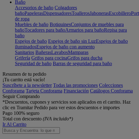
Baño
Accesorios de baño
Colgadores
baño
Papeleras
Dispensadores
Toalleros
Jaboneras
Escobillero
Port
de ropa
Muebles de baño
Botiquines
Conjuntos de muebles para
baño
Tocadores para baño
Armarios para baño
Repisa para
baño
Espejos de baño
Espejos de baño sin Luz
Espejos de baño
iluminados
Espejos de baño con aumento
Sanitarios
Bañeras
Lavabos
Mamparas
Grifería
Grifos para cocina
Grifos para ducha
Seguridad de baño
Barras de seguridad para baño
Resumen de tu pedido
¡Tu carrito está vacío!
Suscríbete a la newsletter
Todas las promociones
Colecciones
Conforama
Tarjeta Conforama
Financiación
Catálogos Conforama
Seguir Comprando
*Descuentos, cupones y servicios son aplicados en el carrito. Haz
clic en Tramitar Pedido para ver estos descuentos e importes
Pago 100% seguro
Total con descuento
(IVA incluido*)
Ir Al Carrito