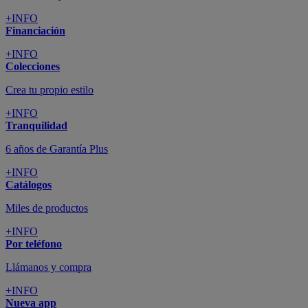
+INFO
Financiación
+INFO
Colecciones
Crea tu propio estilo
+INFO
Tranquilidad
6 años de Garantía Plus
+INFO
Catálogos
Miles de productos
+INFO
Por teléfono
Llámanos y compra
+INFO
Nueva app