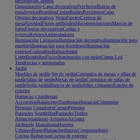
decorativas
Cuadros
Organización
Cajas decorativas
Percheros
Burros de
ropa
Joyeros
Biombos
Cestas
Baúles
Revisteros
Cajas
Objetos decorativos
Velas
Faroles
Centros de
mesa
Navidad
Flores artificiales
Maceteros
Jarrones
Marcos de
fotos
Figuras decorativas
Cajitas y
joyeros
Relojes
Ambientadores
Iluminación
Lámparas
Iluminación decorativa
Iluminación para
muebles
Iluminación para dormitorio
Iluminación
exterior
Guirnaldas
Balizas
Smart
Light
Bombillas
Focos
Iluminación con rieles
Cintas Led
Tendencias y temporadas
Jardín
Muebles de jardín
Set de jardín
Conjuntos de mesas y sillas de
jardín
Sillas de jardín
Mesas de jardín
Conjuntos de sofás de
jardín
Sofás jardín
Bancos de jardín
Sillas colgantes
Estufas de
exterior
Hamacas y tumbonas
Accesorios
Balancines
Tumbonas
Hamacas
Columpios
Pérgolas
Cenadores
Carpas
Pérgolas
Parasoles
Sombrillas
Parasoles
Toldos
Almacenamiento
Armarios
Arcones
Jardinería
Maquinaria
Huertos
Urbanos
Riego
Plantas
Jardineras
Compostadores
Cocina
Barbacoas
Cocina de exterior