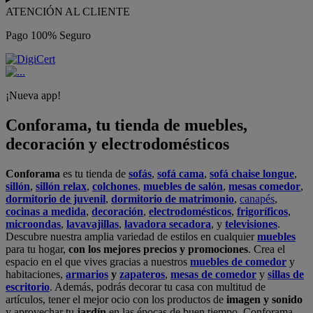
ATENCIÓN AL CLIENTE
Pago 100% Seguro
¡Nueva app!
Conforama, tu tienda de muebles,
decoración y electrodomésticos
Conforama
es tu tienda de
sofás
,
sofá cama
,
sofá chaise longue
,
sillón
,
sillón relax
,
colchones
,
muebles de salón
,
mesas comedor
,
dormitorio de juvenil
,
dormitorio de matrimonio
,
canapés
,
cocinas a medida
,
decoración
,
electrodomésticos
,
frigoríficos
,
microondas
,
lavavajillas
,
lavadora secadora
, y
televisiones
.
Descubre nuestra amplia variedad de estilos en cualquier
muebles
para tu hogar,
con los mejores precios y promociones
. Crea el
espacio en el que vives gracias a nuestros
muebles de comedor
y
habitaciones,
armarios
y
zapateros
,
mesas de comedor
y
sillas de
escritorio
. Además, podrás decorar tu casa con multitud de
artículos, tener el mejor ocio con los productos de
imagen y sonido
y aprovechar tu
jardín
en las épocas de buen tiempo. Conforama