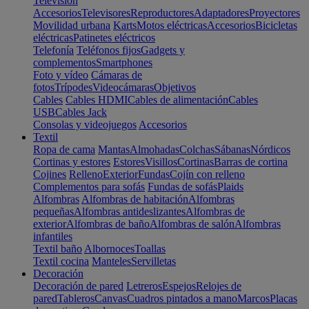
Televisión
Accesorios
Televisores
Reproductores
Adaptadores
Proyectores
Movilidad urbana
Karts
Motos eléctricas
Accesorios
Bicicletas
eléctricas
Patinetes eléctricos
Telefonía
Teléfonos fijos
Gadgets y
complementos
Smartphones
Foto y vídeo
Cámaras de
fotos
Trípodes
Videocámaras
Objetivos
Cables
Cables HDMI
Cables de alimentación
Cables
USB
Cables Jack
Consolas y videojuegos
Accesorios
Textil
Ropa de cama
Mantas
Almohadas
Colchas
Sábanas
Nórdicos
Cortinas y estores
Estores
Visillos
Cortinas
Barras de cortina
Cojines
Relleno
Exterior
Fundas
Cojín con relleno
Complementos para sofás
Fundas de sofás
Plaids
Alfombras
Alfombras de habitación
Alfombras
pequeñas
Alfombras antideslizantes
Alfombras de
exterior
Alfombras de baño
Alfombras de salón
Alfombras
infantiles
Textil baño
Albornoces
Toallas
Textil cocina
Manteles
Servilletas
Decoración
Decoración de pared
Letreros
Espejos
Relojes de
pared
Tableros
Canvas
Cuadros pintados a mano
Marcos
Placas