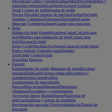
Decoración
Grifos y fuentes
Estatuas
Macetas
Termómetros y
estaciones metereológicas
Paneles
Cesped Artificial
Textil
Cojines de jardín
Fundas de jardín
Piscina
Plegable
Limpieza de piscinas
Ducha
Hinchable
Juguetes
Columpios
Toboganes
Hinchables
Casitas
Mascotas
Comederos
Jaulas
Casetas para mascotas
Bebé
Habitación bebé
Humidificadores
Cestas
Colchón para
bebé
Muebles para habitación de bebé
Cunas
Cama
bebé
Decoración bebé
Paseo
Coche
Mochilas
Accesorios
Capazos
Carrito ligero
Baño e higiene
Aspirador nasal
Orinales
Textil bebé
Cojines
Funda
Seguridad
Barreras
Deporte
Equipamiento de cardio
Máquinas de remo
Bicicletas
spinning
Elípticas
Bicicletas estáticas
Recambios y
complementos
Cintas
Rodillos
Equipamiento de musculación
Bancos
Mancuernas
Máquinas
Plataformas
vibratorias
Recambios y complementos
Accesorios fitness
Bandas
Barras
Plataforma de
step
Cuerdas
Bolas y esferas de equilibrio
Recuperación muscular
Electroestimulación
Terapia de
percusión