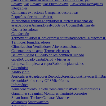
Lavavajillas
Lavavajillas 60cm
Lavavajillas 45cm
Lavavajillas
integrables
Campanas extractoras
Campanas decorativas
Pequeños electrodomésticos
Microondas
Freidoras
Aspiradores
Cafeteras
Planchas de
asar
Batidoras
Amasadores
Robots de Cocina
Balanzas de
Cocina
Tostadoras
Calefacción
Termoventiladores
Convectores
Estufas
Radiadores
Calefactores
D
Térmicos
Humidificadores
Climatización
Ventiladores
Aire acondicionado
Calentadores de agua
Termos eléctricos
Belleza y salud
Cuidado de los hombres
Cuidado
cabello
Cuidado dental
Salud y bienestar
Limpieza
Limpieza a vapor
Robot limpiacristales
Electrónica
Audio y hifi
Auriculares
Adaptadores
Reproductores
Radios
Altavoces
Hifi
Bar
de sonido
Audio car y GPS
Micrófonos
Informática
Almacenamiento
Tablets
Complementos
Portátiles
Impresoras
Gaming & streaming
Monitores gaming
Accesorios
Smart home
Timbres
Cámaras
Altavoces
Wearables
Smartwatches