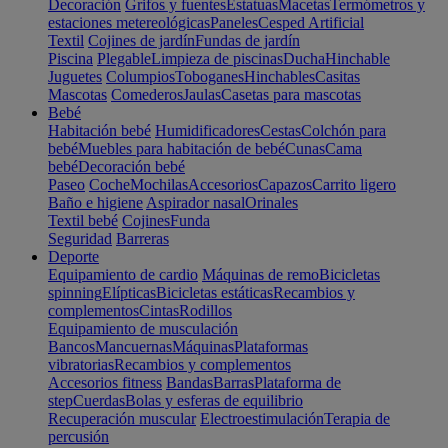
Decoración
Grifos y fuentes
Estatuas
Macetas
Termómetros y
estaciones metereológicas
Paneles
Cesped Artificial
Textil
Cojines de jardín
Fundas de jardín
Piscina
Plegable
Limpieza de piscinas
Ducha
Hinchable
Juguetes
Columpios
Toboganes
Hinchables
Casitas
Mascotas
Comederos
Jaulas
Casetas para mascotas
Bebé
Habitación bebé
Humidificadores
Cestas
Colchón para
bebé
Muebles para habitación de bebé
Cunas
Cama
bebé
Decoración bebé
Paseo
Coche
Mochilas
Accesorios
Capazos
Carrito ligero
Baño e higiene
Aspirador nasal
Orinales
Textil bebé
Cojines
Funda
Seguridad
Barreras
Deporte
Equipamiento de cardio
Máquinas de remo
Bicicletas
spinning
Elípticas
Bicicletas estáticas
Recambios y
complementos
Cintas
Rodillos
Equipamiento de musculación
Bancos
Mancuernas
Máquinas
Plataformas
vibratorias
Recambios y complementos
Accesorios fitness
Bandas
Barras
Plataforma de
step
Cuerdas
Bolas y esferas de equilibrio
Recuperación muscular
Electroestimulación
Terapia de
percusión