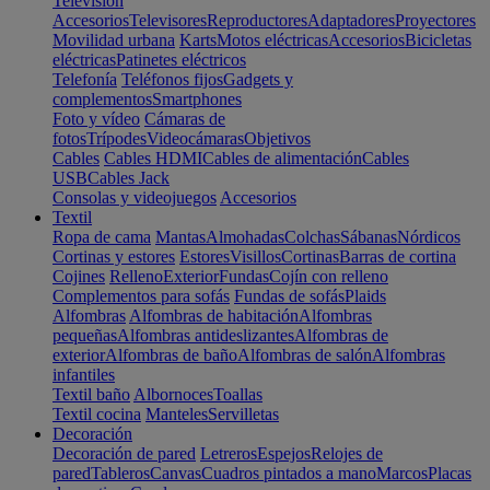
Televisión
Accesorios
Televisores
Reproductores
Adaptadores
Proyectores
Movilidad urbana
Karts
Motos eléctricas
Accesorios
Bicicletas
eléctricas
Patinetes eléctricos
Telefonía
Teléfonos fijos
Gadgets y
complementos
Smartphones
Foto y vídeo
Cámaras de
fotos
Trípodes
Videocámaras
Objetivos
Cables
Cables HDMI
Cables de alimentación
Cables
USB
Cables Jack
Consolas y videojuegos
Accesorios
Textil
Ropa de cama
Mantas
Almohadas
Colchas
Sábanas
Nórdicos
Cortinas y estores
Estores
Visillos
Cortinas
Barras de cortina
Cojines
Relleno
Exterior
Fundas
Cojín con relleno
Complementos para sofás
Fundas de sofás
Plaids
Alfombras
Alfombras de habitación
Alfombras
pequeñas
Alfombras antideslizantes
Alfombras de
exterior
Alfombras de baño
Alfombras de salón
Alfombras
infantiles
Textil baño
Albornoces
Toallas
Textil cocina
Manteles
Servilletas
Decoración
Decoración de pared
Letreros
Espejos
Relojes de
pared
Tableros
Canvas
Cuadros pintados a mano
Marcos
Placas