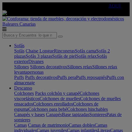
🔵Cambia tu electro con
-10% EXTRA
de descuento ☑️
AQUÍ
Baleares
Canarias
Sofás
Sofás
Chaise Longue
Rinconeras
Sofás cama
Sofás 2
plazas
Sofás 3 plazas
Sofás de piel
Sofás relax
Sofás
exterior
Divanes
Sillones
Sillones decorativos
Sillones relax
Sillones relax
levantapersonas
Puffs
Puffs decorativos
Puffs pera
Puffs reposapiés
Puffs con
almacenaje
Descanso
Colchones
Packs colchón y canapé
Colchones
viscoelásticos
Colchones de muelles
Colchones de muelles
ensacados
Colchones enrollados
Colchones de
espuma
Colchones para bebé
Colchones hinchables
Canapés y bases
Canapés
Base tapizadas
Somieres
Patas de
somieres
Camas
Camas de matrimonio
Camas dobles
Camas
individuales
Camas juveniles
Camas infantiles
Literas
Camas