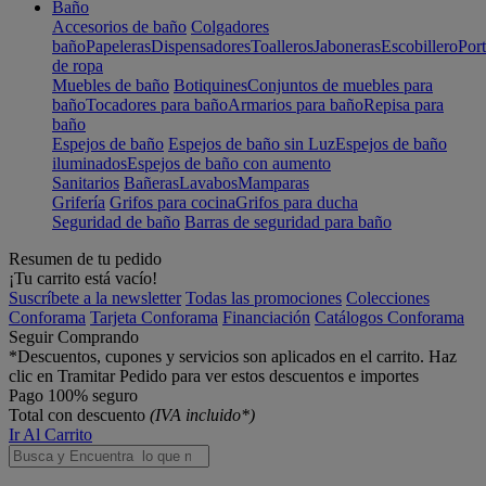
Baño
Accesorios de baño
Colgadores
baño
Papeleras
Dispensadores
Toalleros
Jaboneras
Escobillero
Port
de ropa
Muebles de baño
Botiquines
Conjuntos de muebles para
baño
Tocadores para baño
Armarios para baño
Repisa para
baño
Espejos de baño
Espejos de baño sin Luz
Espejos de baño
iluminados
Espejos de baño con aumento
Sanitarios
Bañeras
Lavabos
Mamparas
Grifería
Grifos para cocina
Grifos para ducha
Seguridad de baño
Barras de seguridad para baño
Resumen de tu pedido
¡Tu carrito está vacío!
Suscríbete a la newsletter
Todas las promociones
Colecciones
Conforama
Tarjeta Conforama
Financiación
Catálogos Conforama
Seguir Comprando
*Descuentos, cupones y servicios son aplicados en el carrito. Haz
clic en Tramitar Pedido para ver estos descuentos e importes
Pago 100% seguro
Total con descuento
(IVA incluido*)
Ir Al Carrito