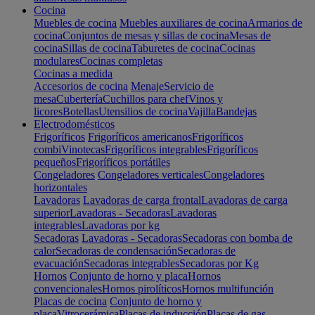
Cocina
Muebles de cocina
Muebles auxiliares de cocina
Armarios de
cocina
Conjuntos de mesas y sillas de cocina
Mesas de
cocina
Sillas de cocina
Taburetes de cocina
Cocinas
modulares
Cocinas completas
Cocinas a medida
Accesorios de cocina
Menaje
Servicio de
mesa
Cubertería
Cuchillos para chef
Vinos y
licores
Botellas
Utensilios de cocina
Vajilla
Bandejas
Electrodomésticos
Frigoríficos
Frigoríficos americanos
Frigoríficos
combi
Vinotecas
Frigoríficos integrables
Frigoríficos
pequeños
Frigoríficos portátiles
Congeladores
Congeladores verticales
Congeladores
horizontales
Lavadoras
Lavadoras de carga frontal
Lavadoras de carga
superior
Lavadoras - Secadoras
Lavadoras
integrables
Lavadoras por kg
Secadoras
Lavadoras - Secadoras
Secadoras con bomba de
calor
Secadoras de condensación
Secadoras de
evacuación
Secadoras integrables
Secadoras por Kg
Hornos
Conjunto de horno y placa
Hornos
convencionales
Hornos pirolíticos
Hornos multifunción
Placas de cocina
Conjunto de horno y
placa
Vitrocerámica
Placas de inducción
Placas de gas