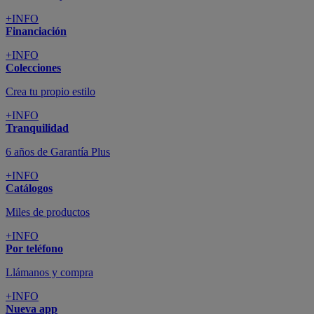
+INFO
Financiación
+INFO
Colecciones
Crea tu propio estilo
+INFO
Tranquilidad
6 años de Garantía Plus
+INFO
Catálogos
Miles de productos
+INFO
Por teléfono
Llámanos y compra
+INFO
Nueva app