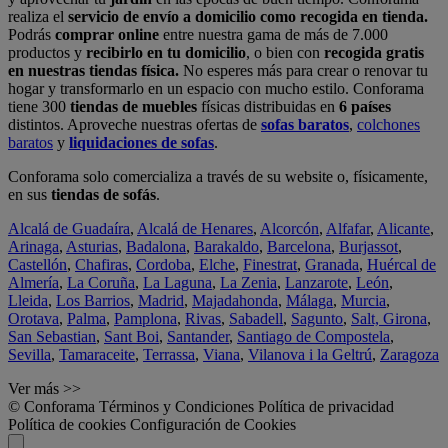
realiza el
servicio de envío a domicilio como recogida en tienda.
Podrás
comprar online
entre nuestra gama de más de 7.000
productos y
recibirlo en tu domicilio
, o bien con
recogida gratis
en nuestras tiendas física.
No esperes más para crear o renovar tu
hogar y transformarlo en un espacio con mucho estilo. Conforama
tiene 300
tiendas de muebles
físicas distribuidas en
6 países
distintos. Aproveche nuestras ofertas de
sofas baratos
,
colchones
baratos
y
liquidaciones de sofas
.
Conforama solo comercializa a través de su website o, físicamente,
en sus
tiendas de sofás
.
Alcalá de Guadaíra
,
Alcalá de Henares
,
Alcorcón
,
Alfafar
,
Alicante
,
Arinaga
,
Asturias
,
Badalona
,
Barakaldo
,
Barcelona
,
Burjassot
,
Castellón
,
Chafiras
,
Cordoba
,
Elche
,
Finestrat
,
Granada
,
Huércal de
Almería
,
La Coruña
,
La Laguna
,
La Zenia
,
Lanzarote
,
León
,
Lleida
,
Los Barrios
,
Madrid
,
Majadahonda
,
Málaga
,
Murcia
,
Orotava
,
Palma
,
Pamplona
,
Rivas
,
Sabadell
,
Sagunto
,
Salt, Girona
,
San Sebastian
,
Sant Boi
,
Santander
,
Santiago de Compostela
,
Sevilla
,
Tamaraceite
,
Terrassa
,
Viana
,
Vilanova i la Geltrú
,
Zaragoza
Ver más >>
© Conforama
Términos y Condiciones
Política de privacidad
Política de cookies
Configuración de Cookies