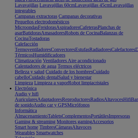
Lavavajillas
Lavavajillas 60cm
Lavavajillas 45cm
Lavavajillas
integrables
Campanas extractoras
Campanas decorativas
Pequeños electrodomésticos
Microondas
Freidoras
Aspiradores
Cafeteras
Planchas de
asar
Batidoras
Amasadores
Robots de Cocina
Balanzas de
Cocina
Tostadoras
Calefacción
Termoventiladores
Convectores
Estufas
Radiadores
Calefactores
D
Térmicos
Humidificadores
Climatización
Ventiladores
Aire acondicionado
Calentadores de agua
Termos eléctricos
Belleza y salud
Cuidado de los hombres
Cuidado
cabello
Cuidado dental
Salud y bienestar
Limpieza
Limpieza a vapor
Robot limpiacristales
Electrónica
Audio y hifi
Auriculares
Adaptadores
Reproductores
Radios
Altavoces
Hifi
Bar
de sonido
Audio car y GPS
Micrófonos
Informática
Almacenamiento
Tablets
Complementos
Portátiles
Impresoras
Gaming & streaming
Monitores gaming
Accesorios
Smart home
Timbres
Cámaras
Altavoces
Wearables
Smartwatches