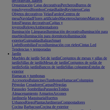
decorativas
Cuadros
Organización
Cajas decorativas
Percheros
Burros de
ropa
Joyeros
Biombos
Cestas
Baúles
Revisteros
Cajas
Objetos decorativos
Velas
Faroles
Centros de
mesa
Navidad
Flores artificiales
Maceteros
Jarrones
Marcos de
fotos
Figuras decorativas
Cajitas y
joyeros
Relojes
Ambientadores
Iluminación
Lámparas
Iluminación decorativa
Iluminación para
muebles
Iluminación para dormitorio
Iluminación
exterior
Guirnaldas
Balizas
Smart
Light
Bombillas
Focos
Iluminación con rieles
Cintas Led
Tendencias y temporadas
Jardín
Muebles de jardín
Set de jardín
Conjuntos de mesas y sillas de
jardín
Sillas de jardín
Mesas de jardín
Conjuntos de sofás de
jardín
Sofás jardín
Bancos de jardín
Sillas colgantes
Estufas de
exterior
Hamacas y tumbonas
Accesorios
Balancines
Tumbonas
Hamacas
Columpios
Pérgolas
Cenadores
Carpas
Pérgolas
Parasoles
Sombrillas
Parasoles
Toldos
Almacenamiento
Armarios
Arcones
Jardinería
Maquinaria
Huertos
Urbanos
Riego
Plantas
Jardineras
Compostadores
Cocina
Barbacoas
Cocina de exterior