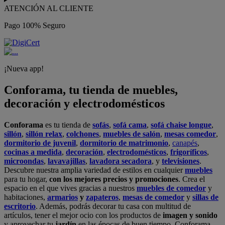
ATENCIÓN AL CLIENTE
Pago 100% Seguro
¡Nueva app!
Conforama, tu tienda de muebles,
decoración y electrodomésticos
Conforama
es tu tienda de
sofás
,
sofá cama
,
sofá chaise longue
,
sillón
,
sillón relax
,
colchones
,
muebles de salón
,
mesas comedor
,
dormitorio de juvenil
,
dormitorio de matrimonio
,
canapés
,
cocinas a medida
,
decoración
,
electrodomésticos
,
frigoríficos
,
microondas
,
lavavajillas
,
lavadora secadora
, y
televisiones
.
Descubre nuestra amplia variedad de estilos en cualquier
muebles
para tu hogar,
con los mejores precios y promociones
. Crea el
espacio en el que vives gracias a nuestros
muebles de comedor
y
habitaciones,
armarios
y
zapateros
,
mesas de comedor
y
sillas de
escritorio
. Además, podrás decorar tu casa con multitud de
artículos, tener el mejor ocio con los productos de
imagen y sonido
y aprovechar tu
jardín
en las épocas de buen tiempo. Conforama