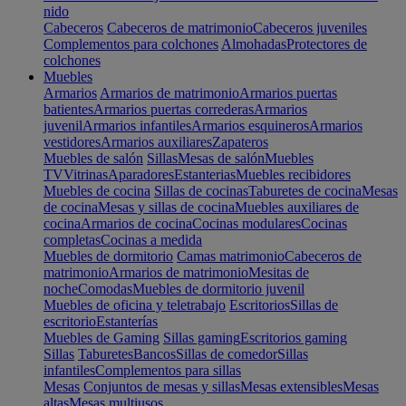
nido
Cabeceros
Cabeceros de matrimonio
Cabeceros juveniles
Complementos para colchones
Almohadas
Protectores de
colchones
Muebles
Armarios
Armarios de matrimonio
Armarios puertas
batientes
Armarios puertas correderas
Armarios
juvenil
Armarios infantiles
Armarios esquineros
Armarios
vestidores
Armarios auxiliares
Zapateros
Muebles de salón
Sillas
Mesas de salón
Muebles
TV
Vitrinas
Aparadores
Estanterias
Muebles recibidores
Muebles de cocina
Sillas de cocinas
Taburetes de cocina
Mesas
de cocina
Mesas y sillas de cocina
Muebles auxiliares de
cocina
Armarios de cocina
Cocinas modulares
Cocinas
completas
Cocinas a medida
Muebles de dormitorio
Camas matrimonio
Cabeceros de
matrimonio
Armarios de matrimonio
Mesitas de
noche
Comodas
Muebles de dormitorio juvenil
Muebles de oficina y teletrabajo
Escritorios
Sillas de
escritorio
Estanterías
Muebles de Gaming
Sillas gaming
Escritorios gaming
Sillas
Taburetes
Bancos
Sillas de comedor
Sillas
infantiles
Complementos para sillas
Mesas
Conjuntos de mesas y sillas
Mesas extensibles
Mesas
altas
Mesas multiusos