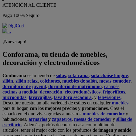
ATENCIÓN AL CLIENTE
Pago 100% Seguro
¡Nueva app!
Conforama, tu tienda de muebles,
decoración y electrodomésticos
Conforama
es tu tienda de
sofás
,
sofá cama
,
sofá chaise longue
,
sillón
,
sillón relax
,
colchones
,
muebles de salón
,
mesas comedor
,
dormitorio de juvenil
,
dormitorio de matrimonio
,
canapés
,
cocinas a medida
,
decoración
,
electrodomésticos
,
frigoríficos
,
microondas
,
lavavajillas
,
lavadora secadora
, y
televisiones
.
Descubre nuestra amplia variedad de estilos en cualquier
muebles
para tu hogar,
con los mejores precios y promociones
. Crea el
espacio en el que vives gracias a nuestros
muebles de comedor
y
habitaciones,
armarios
y
zapateros
,
mesas de comedor
y
sillas de
escritorio
. Además, podrás decorar tu casa con multitud de
artículos, tener el mejor ocio con los productos de
imagen y sonido
y aprovechar tu
jardín
en las épocas de buen tiempo. Conforama