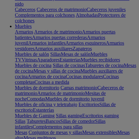
nido
Cabeceros
Cabeceros de matrimonio
Cabeceros juveniles
Complementos para colchones
Almohadas
Protectores de
colchones
Muebles
Armarios
Armarios de matrimonio
Armarios puertas
batientes
Armarios puertas correderas
Armarios
juvenil
Armarios infantiles
Armarios esquineros
Armarios
vestidores
Armarios auxiliares
Zapateros
Muebles de salón
Sillas
Mesas de salón
Muebles
TV
Vitrinas
Aparadores
Estanterias
Muebles recibidores
Muebles de cocina
Sillas de cocinas
Taburetes de cocina
Mesas
de cocina
Mesas y sillas de cocina
Muebles auxiliares de
cocina
Armarios de cocina
Cocinas modulares
Cocinas
completas
Cocinas a medida
Muebles de dormitorio
Camas matrimonio
Cabeceros de
matrimonio
Armarios de matrimonio
Mesitas de
noche
Comodas
Muebles de dormitorio juvenil
Muebles de oficina y teletrabajo
Escritorios
Sillas de
escritorio
Estanterías
Muebles de Gaming
Sillas gaming
Escritorios gaming
Sillas
Taburetes
Bancos
Sillas de comedor
Sillas
infantiles
Complementos para sillas
Mesas
Conjuntos de mesas y sillas
Mesas extensibles
Mesas
altas
Mesas multiusos