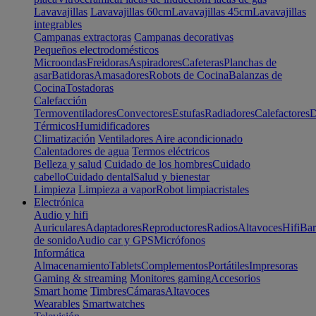
Lavavajillas
Lavavajillas 60cm
Lavavajillas 45cm
Lavavajillas
integrables
Campanas extractoras
Campanas decorativas
Pequeños electrodomésticos
Microondas
Freidoras
Aspiradores
Cafeteras
Planchas de
asar
Batidoras
Amasadores
Robots de Cocina
Balanzas de
Cocina
Tostadoras
Calefacción
Termoventiladores
Convectores
Estufas
Radiadores
Calefactores
D
Térmicos
Humidificadores
Climatización
Ventiladores
Aire acondicionado
Calentadores de agua
Termos eléctricos
Belleza y salud
Cuidado de los hombres
Cuidado
cabello
Cuidado dental
Salud y bienestar
Limpieza
Limpieza a vapor
Robot limpiacristales
Electrónica
Audio y hifi
Auriculares
Adaptadores
Reproductores
Radios
Altavoces
Hifi
Bar
de sonido
Audio car y GPS
Micrófonos
Informática
Almacenamiento
Tablets
Complementos
Portátiles
Impresoras
Gaming & streaming
Monitores gaming
Accesorios
Smart home
Timbres
Cámaras
Altavoces
Wearables
Smartwatches