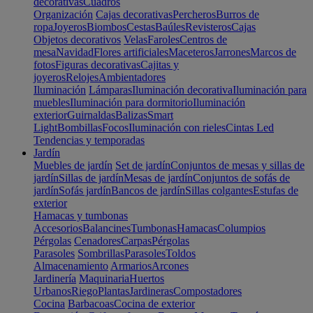
decorativas
Cuadros
Organización
Cajas decorativas
Percheros
Burros de
ropa
Joyeros
Biombos
Cestas
Baúles
Revisteros
Cajas
Objetos decorativos
Velas
Faroles
Centros de
mesa
Navidad
Flores artificiales
Maceteros
Jarrones
Marcos de
fotos
Figuras decorativas
Cajitas y
joyeros
Relojes
Ambientadores
Iluminación
Lámparas
Iluminación decorativa
Iluminación para
muebles
Iluminación para dormitorio
Iluminación
exterior
Guirnaldas
Balizas
Smart
Light
Bombillas
Focos
Iluminación con rieles
Cintas Led
Tendencias y temporadas
Jardín
Muebles de jardín
Set de jardín
Conjuntos de mesas y sillas de
jardín
Sillas de jardín
Mesas de jardín
Conjuntos de sofás de
jardín
Sofás jardín
Bancos de jardín
Sillas colgantes
Estufas de
exterior
Hamacas y tumbonas
Accesorios
Balancines
Tumbonas
Hamacas
Columpios
Pérgolas
Cenadores
Carpas
Pérgolas
Parasoles
Sombrillas
Parasoles
Toldos
Almacenamiento
Armarios
Arcones
Jardinería
Maquinaria
Huertos
Urbanos
Riego
Plantas
Jardineras
Compostadores
Cocina
Barbacoas
Cocina de exterior