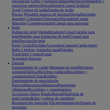
Decoración
Grifos y fuentes
Estatuas
Macetas
Termómetros y
estaciones metereológicas
Paneles
Cesped Artificial
Textil
Cojines de jardín
Fundas de jardín
Piscina
Plegable
Limpieza de piscinas
Ducha
Hinchable
Juguetes
Columpios
Toboganes
Hinchables
Casitas
Mascotas
Comederos
Jaulas
Casetas para mascotas
Bebé
Habitación bebé
Humidificadores
Cestas
Colchón para
bebé
Muebles para habitación de bebé
Cunas
Cama
bebé
Decoración bebé
Paseo
Coche
Mochilas
Accesorios
Capazos
Carrito ligero
Baño e higiene
Aspirador nasal
Orinales
Textil bebé
Cojines
Funda
Seguridad
Barreras
Deporte
Equipamiento de cardio
Máquinas de remo
Bicicletas
spinning
Elípticas
Bicicletas estáticas
Recambios y
complementos
Cintas
Rodillos
Equipamiento de musculación
Bancos
Mancuernas
Máquinas
Plataformas
vibratorias
Recambios y complementos
Accesorios fitness
Bandas
Barras
Plataforma de
step
Cuerdas
Bolas y esferas de equilibrio
Recuperación muscular
Electroestimulación
Terapia de
percusión