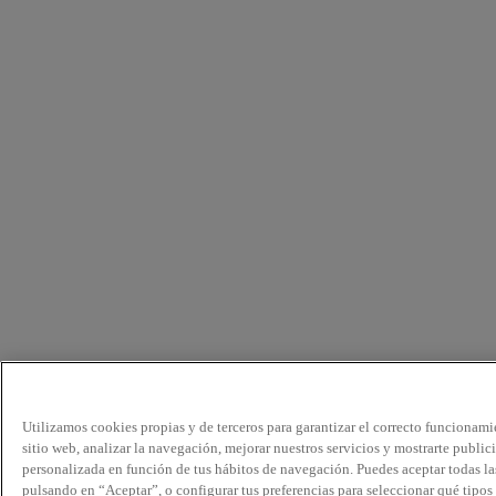
Utilizamos cookies propias y de terceros para garantizar el correcto funcionami
sitio web, analizar la navegación, mejorar nuestros servicios y mostrarte public
personalizada en función de tus hábitos de navegación. Puedes aceptar todas la
pulsando en “Aceptar”, o configurar tus preferencias para seleccionar qué tipos