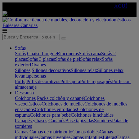
🔵Cambia tu electro con
-10% EXTRA
de descuento ☑️
AQUÍ
Baleares
Canarias
Sofás
Sofás
Chaise Longue
Rinconeras
Sofás cama
Sofás 2
plazas
Sofás 3 plazas
Sofás de piel
Sofás relax
Sofás
exterior
Divanes
Sillones
Sillones decorativos
Sillones relax
Sillones relax
levantapersonas
Puffs
Puffs decorativos
Puffs pera
Puffs reposapiés
Puffs con
almacenaje
Descanso
Colchones
Packs colchón y canapé
Colchones
viscoelásticos
Colchones de muelles
Colchones de muelles
ensacados
Colchones enrollados
Colchones de
espuma
Colchones para bebé
Colchones hinchables
Canapés y bases
Canapés
Base tapizadas
Somieres
Patas de
somieres
Camas
Camas de matrimonio
Camas dobles
Camas
individuales
Camas juveniles
Camas infantiles
Literas
Camas