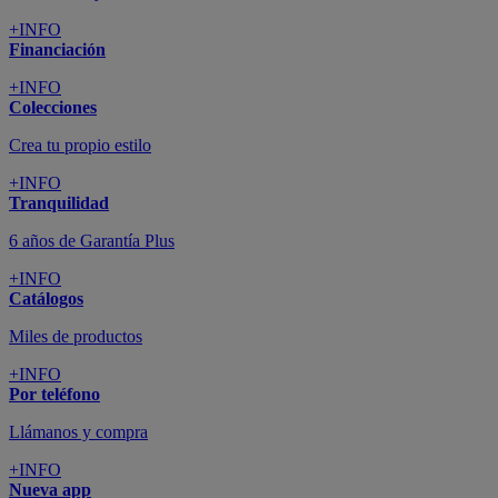
+INFO
Financiación
+INFO
Colecciones
Crea tu propio estilo
+INFO
Tranquilidad
6 años de Garantía Plus
+INFO
Catálogos
Miles de productos
+INFO
Por teléfono
Llámanos y compra
+INFO
Nueva app