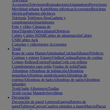
Televisión
Accesorios
Televisores
Reproductores
Adaptadores
Proyectores
Movilidad urbana
Karts
Motos eléctricas
Accesorios
Bicicletas
eléctricas
Patinetes eléctricos
Telefonía
Teléfonos fijos
Gadgets y
complementos
Smartphones
Foto y vídeo
Cámaras de
fotos
Trípodes
Videocámaras
Objetivos
Cables
Cables HDMI
Cables de alimentación
Cables
USB
Cables Jack
Consolas y videojuegos
Accesorios
Textil
Ropa de cama
Mantas
Almohadas
Colchas
Sábanas
Nórdicos
Cortinas y estores
Estores
Visillos
Cortinas
Barras de cortina
Cojines
Relleno
Exterior
Fundas
Cojín con relleno
Complementos para sofás
Fundas de sofás
Plaids
Alfombras
Alfombras de habitación
Alfombras
pequeñas
Alfombras antideslizantes
Alfombras de
exterior
Alfombras de baño
Alfombras de salón
Alfombras
infantiles
Textil baño
Albornoces
Toallas
Textil cocina
Manteles
Servilletas
Decoración
Decoración de pared
Letreros
Espejos
Relojes de
pared
Tableros
Canvas
Cuadros pintados a mano
Marcos
Placas