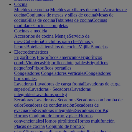
Cocina
Muebles de cocina
Muebles auxiliares de cocina
Armarios de
cocina
Conjuntos de mesas y sillas de cocina
Mesas de
cocina
Sillas de cocina
Taburetes de cocina
Cocinas
modulares
Cocinas completas
Cocinas a medida
Accesorios de cocina
Menaje
Servicio de
mesa
Cubertería
Cuchillos para chef
Vinos y
licores
Botellas
Utensilios de cocina
Vajilla
Bandejas
Electrodomésticos
Frigoríficos
Frigoríficos americanos
Frigoríficos
combi
Vinotecas
Frigoríficos integrables
Frigoríficos
pequeños
Frigoríficos portátiles
Congeladores
Congeladores verticales
Congeladores
horizontales
Lavadoras
Lavadoras de carga frontal
Lavadoras de carga
superior
Lavadoras - Secadoras
Lavadoras
integrables
Lavadoras por kg
Secadoras
Lavadoras - Secadoras
Secadoras con bomba de
calor
Secadoras de condensación
Secadoras de
evacuación
Secadoras integrables
Secadoras por Kg
Hornos
Conjunto de horno y placa
Hornos
convencionales
Hornos pirolíticos
Hornos multifunción
Placas de cocina
Conjunto de horno y
placa
Vitrocerámica
Placas de inducción
Placas de gas