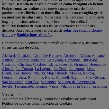
realiza el
servicio de envío a domicilio como recogida en tienda.
Podrás
comprar online
entre nuestra gama de más de 7.000
productos y
recibirlo en tu domicilio
, o bien con
recogida gratis
en nuestras tiendas física.
No esperes más para crear o renovar tu
hogar y transformarlo en un espacio con mucho estilo. Conforama
tiene 300
tiendas de muebles
físicas distribuidas en
6 países
distintos. Aproveche nuestras ofertas de
sofas baratos
,
colchones
baratos
y
liquidaciones de sofas
.
Conforama solo comercializa a través de su website o, físicamente,
en sus
tiendas de sofás
.
Alcalá de Guadaíra
,
Alcalá de Henares
,
Alcorcón
,
Alfafar
,
Alicante
,
Arinaga
,
Asturias
,
Badalona
,
Barakaldo
,
Barcelona
,
Burjassot
,
Castellón
,
Chafiras
,
Cordoba
,
Elche
,
Finestrat
,
Granada
,
Huércal de
Almería
,
La Coruña
,
La Laguna
,
La Zenia
,
Lanzarote
,
León
,
Lleida
,
Los Barrios
,
Madrid
,
Majadahonda
,
Málaga
,
Murcia
,
Orotava
,
Palma
,
Pamplona
,
Rivas
,
Sabadell
,
Sagunto
,
Salt, Girona
,
San Sebastian
,
Sant Boi
,
Santander
,
Santiago de Compostela
,
Sevilla
,
Tamaraceite
,
Terrassa
,
Viana
,
Vilanova i la Geltrú
,
Zaragoza
Ver más >>
© Conforama
Términos y Condiciones
Política de privacidad
Política de cookies
Configuración de Cookies