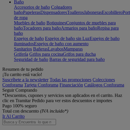
Baño
Accesorios de baño
Colgadores
baño
Papeleras
Dispensadores
Toalleros
Jaboneras
Escobillero
Port
de ropa
Muebles de baño
Botiquines
Conjuntos de muebles para
baño
Tocadores para baño
Armarios para baño
Repisa para
baño
Espejos de baño
Espejos de baño sin Luz
Espejos de baño
iluminados
Espejos de baño con aumento
Sanitarios
Bañeras
Lavabos
Mamparas
Grifería
Grifos para cocina
Grifos para ducha
Seguridad de baño
Barras de seguridad para baño
Resumen de tu pedido
¡Tu carrito está vacío!
Suscríbete a la newsletter
Todas las promociones
Colecciones
Conforama
Tarjeta Conforama
Financiación
Catálogos Conforama
Seguir Comprando
*Descuentos, cupones y servicios son aplicados en el carrito. Haz
clic en Tramitar Pedido para ver estos descuentos e importes
Pago 100% seguro
Total con descuento
(IVA incluido*)
Ir Al Carrito