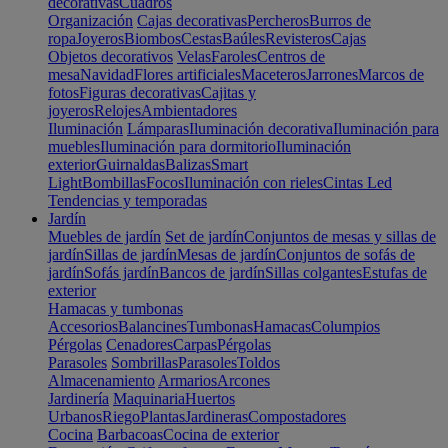
decorativas
Cuadros
Organización
Cajas decorativas
Percheros
Burros de
ropa
Joyeros
Biombos
Cestas
Baúles
Revisteros
Cajas
Objetos decorativos
Velas
Faroles
Centros de
mesa
Navidad
Flores artificiales
Maceteros
Jarrones
Marcos de
fotos
Figuras decorativas
Cajitas y
joyeros
Relojes
Ambientadores
Iluminación
Lámparas
Iluminación decorativa
Iluminación para
muebles
Iluminación para dormitorio
Iluminación
exterior
Guirnaldas
Balizas
Smart
Light
Bombillas
Focos
Iluminación con rieles
Cintas Led
Tendencias y temporadas
Jardín
Muebles de jardín
Set de jardín
Conjuntos de mesas y sillas de
jardín
Sillas de jardín
Mesas de jardín
Conjuntos de sofás de
jardín
Sofás jardín
Bancos de jardín
Sillas colgantes
Estufas de
exterior
Hamacas y tumbonas
Accesorios
Balancines
Tumbonas
Hamacas
Columpios
Pérgolas
Cenadores
Carpas
Pérgolas
Parasoles
Sombrillas
Parasoles
Toldos
Almacenamiento
Armarios
Arcones
Jardinería
Maquinaria
Huertos
Urbanos
Riego
Plantas
Jardineras
Compostadores
Cocina
Barbacoas
Cocina de exterior