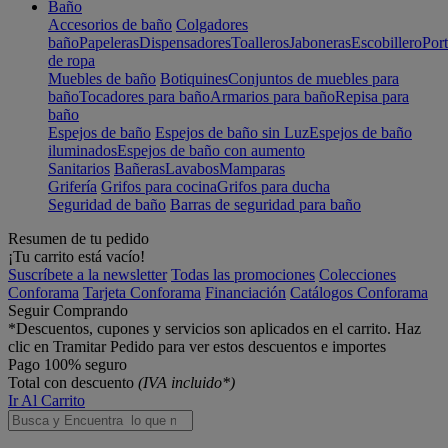
Baño
Accesorios de baño
Colgadores
baño
Papeleras
Dispensadores
Toalleros
Jaboneras
Escobillero
Port
de ropa
Muebles de baño
Botiquines
Conjuntos de muebles para
baño
Tocadores para baño
Armarios para baño
Repisa para
baño
Espejos de baño
Espejos de baño sin Luz
Espejos de baño
iluminados
Espejos de baño con aumento
Sanitarios
Bañeras
Lavabos
Mamparas
Grifería
Grifos para cocina
Grifos para ducha
Seguridad de baño
Barras de seguridad para baño
Resumen de tu pedido
¡Tu carrito está vacío!
Suscríbete a la newsletter
Todas las promociones
Colecciones
Conforama
Tarjeta Conforama
Financiación
Catálogos Conforama
Seguir Comprando
*Descuentos, cupones y servicios son aplicados en el carrito. Haz
clic en Tramitar Pedido para ver estos descuentos e importes
Pago 100% seguro
Total con descuento
(IVA incluido*)
Ir Al Carrito