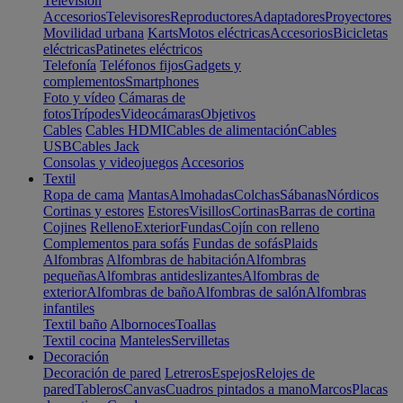
Televisión
Accesorios
Televisores
Reproductores
Adaptadores
Proyectores
Movilidad urbana
Karts
Motos eléctricas
Accesorios
Bicicletas
eléctricas
Patinetes eléctricos
Telefonía
Teléfonos fijos
Gadgets y
complementos
Smartphones
Foto y vídeo
Cámaras de
fotos
Trípodes
Videocámaras
Objetivos
Cables
Cables HDMI
Cables de alimentación
Cables
USB
Cables Jack
Consolas y videojuegos
Accesorios
Textil
Ropa de cama
Mantas
Almohadas
Colchas
Sábanas
Nórdicos
Cortinas y estores
Estores
Visillos
Cortinas
Barras de cortina
Cojines
Relleno
Exterior
Fundas
Cojín con relleno
Complementos para sofás
Fundas de sofás
Plaids
Alfombras
Alfombras de habitación
Alfombras
pequeñas
Alfombras antideslizantes
Alfombras de
exterior
Alfombras de baño
Alfombras de salón
Alfombras
infantiles
Textil baño
Albornoces
Toallas
Textil cocina
Manteles
Servilletas
Decoración
Decoración de pared
Letreros
Espejos
Relojes de
pared
Tableros
Canvas
Cuadros pintados a mano
Marcos
Placas