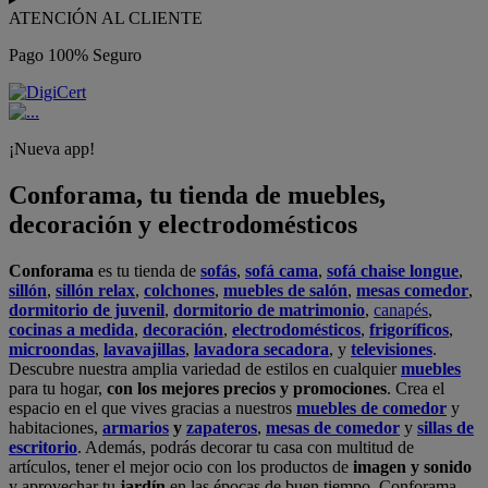
ATENCIÓN AL CLIENTE
Pago 100% Seguro
¡Nueva app!
Conforama, tu tienda de muebles,
decoración y electrodomésticos
Conforama
es tu tienda de
sofás
,
sofá cama
,
sofá chaise longue
,
sillón
,
sillón relax
,
colchones
,
muebles de salón
,
mesas comedor
,
dormitorio de juvenil
,
dormitorio de matrimonio
,
canapés
,
cocinas a medida
,
decoración
,
electrodomésticos
,
frigoríficos
,
microondas
,
lavavajillas
,
lavadora secadora
, y
televisiones
.
Descubre nuestra amplia variedad de estilos en cualquier
muebles
para tu hogar,
con los mejores precios y promociones
. Crea el
espacio en el que vives gracias a nuestros
muebles de comedor
y
habitaciones,
armarios
y
zapateros
,
mesas de comedor
y
sillas de
escritorio
. Además, podrás decorar tu casa con multitud de
artículos, tener el mejor ocio con los productos de
imagen y sonido
y aprovechar tu
jardín
en las épocas de buen tiempo. Conforama