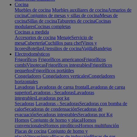
Cocina
Muebles de cocina
Muebles auxiliares de cocina
Armarios de
cocina
Conjuntos de mesas y sillas de cocina
Mesas de
cocina
Sillas de cocina
Taburetes de cocina
Cocinas
modulares
Cocinas completas
Cocinas a medida
Accesorios de cocina
Menaje
Servicio de
mesa
Cubertería
Cuchillos para chef
Vinos y
licores
Botellas
Utensilios de cocina
Vajilla
Bandejas
Electrodomésticos
Frigoríficos
Frigoríficos americanos
Frigoríficos
combi
Vinotecas
Frigoríficos integrables
Frigoríficos
pequeños
Frigoríficos portátiles
Congeladores
Congeladores verticales
Congeladores
horizontales
Lavadoras
Lavadoras de carga frontal
Lavadoras de carga
superior
Lavadoras - Secadoras
Lavadoras
integrables
Lavadoras por kg
Secadoras
Lavadoras - Secadoras
Secadoras con bomba de
calor
Secadoras de condensación
Secadoras de
evacuación
Secadoras integrables
Secadoras por Kg
Hornos
Conjunto de horno y placa
Hornos
convencionales
Hornos pirolíticos
Hornos multifunción
Placas de cocina
Conjunto de horno y
placa
Vitrocerámica
Placas de inducción
Placas de gas