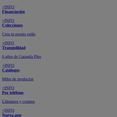
+INFO
Financiación
+INFO
Colecciones
Crea tu propio estilo
+INFO
Tranquilidad
6 años de Garantía Plus
+INFO
Catálogos
Miles de productos
+INFO
Por teléfono
Llámanos y compra
+INFO
Nueva app