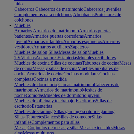
nido
Cabeceros
Cabeceros de matrimonio
Cabeceros juveniles
Complementos para colchones
Almohadas
Protectores de
colchones
Muebles
Armarios
Armarios de matrimonio
Armarios puertas
batientes
Armarios puertas correderas
Armarios
juvenil
Armarios infantiles
Armarios esquineros
Armarios
vestidores
Armarios auxiliares
Zapateros
Muebles de salón
Sillas
Mesas de salón
Muebles
TV
Vitrinas
Aparadores
Estanterias
Muebles recibidores
Muebles de cocina
Sillas de cocinas
Taburetes de cocina
Mesas
de cocina
Mesas y sillas de cocina
Muebles auxiliares de
cocina
Armarios de cocina
Cocinas modulares
Cocinas
completas
Cocinas a medida
Muebles de dormitorio
Camas matrimonio
Cabeceros de
matrimonio
Armarios de matrimonio
Mesitas de
noche
Comodas
Muebles de dormitorio juvenil
Muebles de oficina y teletrabajo
Escritorios
Sillas de
escritorio
Estanterías
Muebles de Gaming
Sillas gaming
Escritorios gaming
Sillas
Taburetes
Bancos
Sillas de comedor
Sillas
infantiles
Complementos para sillas
Mesas
Conjuntos de mesas y sillas
Mesas extensibles
Mesas
altas
Mesas multiusos