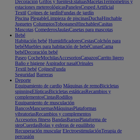
Decoración
Grifos y fuentes
Estatuas
Macetas
Termómetros y
estaciones metereológicas
Paneles
Cesped Artificial
Textil
Cojines de jardín
Fundas de jardín
Piscina
Plegable
Limpieza de piscinas
Ducha
Hinchable
Juguetes
Columpios
Toboganes
Hinchables
Casitas
Mascotas
Comederos
Jaulas
Casetas para mascotas
Bebé
Habitación bebé
Humidificadores
Cestas
Colchón para
bebé
Muebles para habitación de bebé
Cunas
Cama
bebé
Decoración bebé
Paseo
Coche
Mochilas
Accesorios
Capazos
Carrito ligero
Baño e higiene
Aspirador nasal
Orinales
Textil bebé
Cojines
Funda
Seguridad
Barreras
Deporte
Equipamiento de cardio
Máquinas de remo
Bicicletas
spinning
Elípticas
Bicicletas estáticas
Recambios y
complementos
Cintas
Rodillos
Equipamiento de musculación
Bancos
Mancuernas
Máquinas
Plataformas
vibratorias
Recambios y complementos
Accesorios fitness
Bandas
Barras
Plataforma de
step
Cuerdas
Bolas y esferas de equilibrio
Recuperación muscular
Electroestimulación
Terapia de
percusión