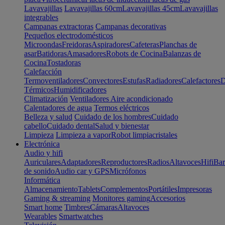
Lavavajillas
Lavavajillas 60cm
Lavavajillas 45cm
Lavavajillas
integrables
Campanas extractoras
Campanas decorativas
Pequeños electrodomésticos
Microondas
Freidoras
Aspiradores
Cafeteras
Planchas de
asar
Batidoras
Amasadores
Robots de Cocina
Balanzas de
Cocina
Tostadoras
Calefacción
Termoventiladores
Convectores
Estufas
Radiadores
Calefactores
D
Térmicos
Humidificadores
Climatización
Ventiladores
Aire acondicionado
Calentadores de agua
Termos eléctricos
Belleza y salud
Cuidado de los hombres
Cuidado
cabello
Cuidado dental
Salud y bienestar
Limpieza
Limpieza a vapor
Robot limpiacristales
Electrónica
Audio y hifi
Auriculares
Adaptadores
Reproductores
Radios
Altavoces
Hifi
Bar
de sonido
Audio car y GPS
Micrófonos
Informática
Almacenamiento
Tablets
Complementos
Portátiles
Impresoras
Gaming & streaming
Monitores gaming
Accesorios
Smart home
Timbres
Cámaras
Altavoces
Wearables
Smartwatches