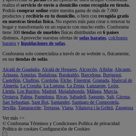
realiza el
servicio de envío a domicilio como recogida en tienda.
Podrás
comprar online
entre nuestra gama de más de 7.000
productos y
recibirlo en tu domicilio
, o bien con
recogida gratis
en nuestras tiendas física.
No esperes más para crear o renovar tu
hogar y transformarlo en un espacio con mucho estilo. Conforama
tiene 300
tiendas de muebles
físicas distribuidas en
6 países
distintos. Aproveche nuestras ofertas de
sofas baratos
,
colchones
baratos
y
liquidaciones de sofas
.
Conforama solo comercializa a través de su website o, físicamente,
en sus
tiendas de sofás
.
Alcalá de Guadaíra
,
Alcalá de Henares
,
Alcorcón
,
Alfafar
,
Alicante
,
Arinaga
,
Asturias
,
Badalona
,
Barakaldo
,
Barcelona
,
Burjassot
,
Castellón
,
Chafiras
,
Cordoba
,
Elche
,
Finestrat
,
Granada
,
Huércal de
Almería
,
La Coruña
,
La Laguna
,
La Zenia
,
Lanzarote
,
León
,
Lleida
,
Los Barrios
,
Madrid
,
Majadahonda
,
Málaga
,
Murcia
,
Orotava
,
Palma
,
Pamplona
,
Rivas
,
Sabadell
,
Sagunto
,
Salt, Girona
,
San Sebastian
,
Sant Boi
,
Santander
,
Santiago de Compostela
,
Sevilla
,
Tamaraceite
,
Terrassa
,
Viana
,
Vilanova i la Geltrú
,
Zaragoza
Ver más >>
© Conforama
Términos y Condiciones
Política de privacidad
Política de cookies
Configuración de Cookies