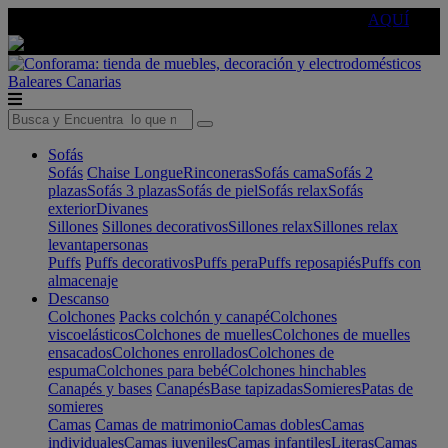
🔵Cambia tu electro con
-10% EXTRA
de descuento ☑️
AQUÍ
Baleares
Canarias
Sofás
Sofás
Chaise Longue
Rinconeras
Sofás cama
Sofás 2
plazas
Sofás 3 plazas
Sofás de piel
Sofás relax
Sofás
exterior
Divanes
Sillones
Sillones decorativos
Sillones relax
Sillones relax
levantapersonas
Puffs
Puffs decorativos
Puffs pera
Puffs reposapiés
Puffs con
almacenaje
Descanso
Colchones
Packs colchón y canapé
Colchones
viscoelásticos
Colchones de muelles
Colchones de muelles
ensacados
Colchones enrollados
Colchones de
espuma
Colchones para bebé
Colchones hinchables
Canapés y bases
Canapés
Base tapizadas
Somieres
Patas de
somieres
Camas
Camas de matrimonio
Camas dobles
Camas
individuales
Camas juveniles
Camas infantiles
Literas
Camas