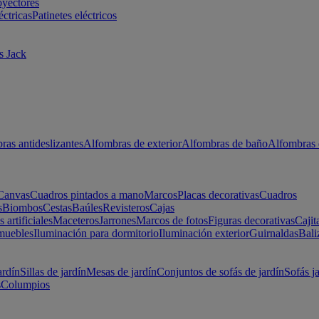
oyectores
éctricas
Patinetes eléctricos
s Jack
ras antideslizantes
Alfombras de exterior
Alfombras de baño
Alfombras 
Canvas
Cuadros pintados a mano
Marcos
Placas decorativas
Cuadros
s
Biombos
Cestas
Baúles
Revisteros
Cajas
s artificiales
Maceteros
Jarrones
Marcos de fotos
Figuras decorativas
Cajit
muebles
Iluminación para dormitorio
Iluminación exterior
Guirnaldas
Bali
ardín
Sillas de jardín
Mesas de jardín
Conjuntos de sofás de jardín
Sofás j
s
Columpios