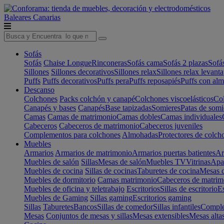
Baleares
Canarias
Sofás
Sofás
Chaise Longue
Rinconeras
Sofás cama
Sofás 2 plazas
Sofá
Sillones
Sillones decorativos
Sillones relax
Sillones relax levant
Puffs
Puffs decorativos
Puffs pera
Puffs reposapiés
Puffs con al
Descanso
Colchones
Packs colchón y canapé
Colchones viscoelásticos
Col
Canapés y bases
Canapés
Base tapizadas
Somieres
Patas de somi
Camas
Camas de matrimonio
Camas dobles
Camas individuales
Cabeceros
Cabeceros de matrimonio
Cabeceros juveniles
Complementos para colchones
Almohadas
Protectores de colch
Muebles
Armarios
Armarios de matrimonio
Armarios puertas batientes
Ar
Muebles de salón
Sillas
Mesas de salón
Muebles TV
Vitrinas
Apa
Muebles de cocina
Sillas de cocinas
Taburetes de cocina
Mesas d
Muebles de dormitorio
Camas matrimonio
Cabeceros de matrim
Muebles de oficina y teletrabajo
Escritorios
Sillas de escritorio
Es
Muebles de Gaming
Sillas gaming
Escritorios gaming
Sillas
Taburetes
Bancos
Sillas de comedor
Sillas infantiles
Complem
Mesas
Conjuntos de mesas y sillas
Mesas extensibles
Mesas alta