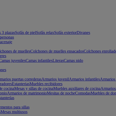
s 3 plazas
Sofás de piel
Sofás relax
Sofás exterior
Divanes
apersonas
macenaje
chones de muelles
Colchones de muelles ensacados
Colchones enrollad
eres
Camas juveniles
Camas infantiles
Literas
Camas nido
ones
marios puertas correderas
Armarios juvenil
Armarios infantiles
Armarios 
radores
Estanterias
Muebles recibidores
e cocina
Mesas y sillas de cocina
Muebles auxiliares de cocina
Armarios
onio
Armarios de matrimonio
Mesitas de noche
Comodas
Muebles de dor
tanterías
entos para sillas
s
Mesas multiusos