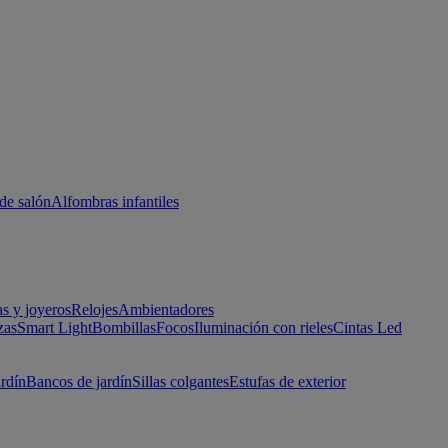
de salón
Alfombras infantiles
as y joyeros
Relojes
Ambientadores
zas
Smart Light
Bombillas
Focos
Iluminación con rieles
Cintas Led
ardín
Bancos de jardín
Sillas colgantes
Estufas de exterior