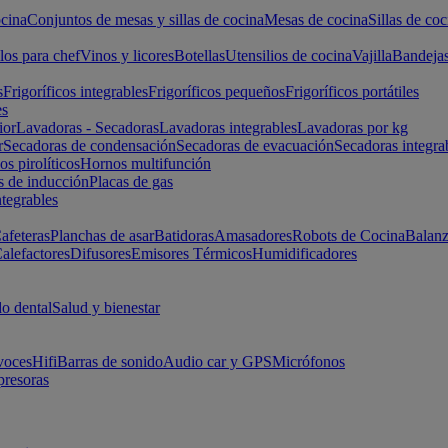
cina
Conjuntos de mesas y sillas de cocina
Mesas de cocina
Sillas de coc
los para chef
Vinos y licores
Botellas
Utensilios de cocina
Vajilla
Bandeja
s
Frigoríficos integrables
Frigoríficos pequeños
Frigoríficos portátiles
es
ior
Lavadoras - Secadoras
Lavadoras integrables
Lavadoras por kg
r
Secadoras de condensación
Secadoras de evacuación
Secadoras integra
s pirolíticos
Hornos multifunción
s de inducción
Placas de gas
ntegrables
afeteras
Planchas de asar
Batidoras
Amasadores
Robots de Cocina
Balanz
alefactores
Difusores
Emisores Térmicos
Humidificadores
o dental
Salud y bienestar
voces
Hifi
Barras de sonido
Audio car y GPS
Micrófonos
presoras