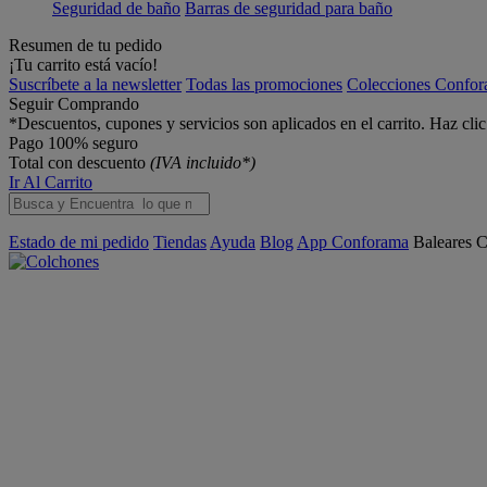
Seguridad de baño
Barras de seguridad para baño
Resumen de tu pedido
¡Tu carrito está vacío!
Suscríbete a la newsletter
Todas las promociones
Colecciones Confo
Seguir Comprando
*Descuentos, cupones y servicios son aplicados en el carrito. Haz cli
Pago 100% seguro
Total con descuento
(IVA incluido*)
Ir Al Carrito
Estado de mi pedido
Tiendas
Ayuda
Blog
App Conforama
Baleares
C