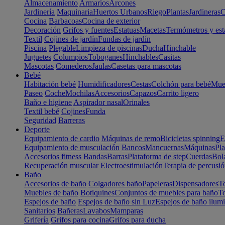
Almacenamiento
Armarios
Arcones
Jardinería
Maquinaria
Huertos Urbanos
Riego
Plantas
Jardineras
C
Cocina
Barbacoas
Cocina de exterior
Decoración
Grifos y fuentes
Estatuas
Macetas
Termómetros y est
Textil
Cojines de jardín
Fundas de jardín
Piscina
Plegable
Limpieza de piscinas
Ducha
Hinchable
Juguetes
Columpios
Toboganes
Hinchables
Casitas
Mascotas
Comederos
Jaulas
Casetas para mascotas
Bebé
Habitación bebé
Humidificadores
Cestas
Colchón para bebé
Mueb
Paseo
Coche
Mochilas
Accesorios
Capazos
Carrito ligero
Baño e higiene
Aspirador nasal
Orinales
Textil bebé
Cojines
Funda
Seguridad
Barreras
Deporte
Equipamiento de cardio
Máquinas de remo
Bicicletas spinning
E
Equipamiento de musculación
Bancos
Mancuernas
Máquinas
Pla
Accesorios fitness
Bandas
Barras
Plataforma de step
Cuerdas
Bola
Recuperación muscular
Electroestimulación
Terapia de percusi
Baño
Accesorios de baño
Colgadores baño
Papeleras
Dispensadores
To
Muebles de baño
Botiquines
Conjuntos de muebles para baño
To
Espejos de baño
Espejos de baño sin Luz
Espejos de baño ilum
Sanitarios
Bañeras
Lavabos
Mamparas
Grifería
Grifos para cocina
Grifos para ducha