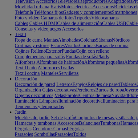
Televisión
Accesorios
Televisores
Reproductores
Adaptadores
Pr
Movilidad urbana
Karts
Motos eléctricas
Accesorios
Bicicletas el
Telefonía
Teléfonos fijos
Gadgets y complementos
Smartphones
Foto y vídeo
Cámaras de fotos
Trípodes
Videocámaras
Cables
Cables HDMI
Cables de alimentación
Cables USB
Cable
Consolas y videojuegos
Accesorios
Textil
Ropa de cama
Mantas
Almohadas
Colchas
Sábanas
Nórdicos
Cortinas y estores
Estores
Visillos
Cortinas
Barras de cortina
Cojines
Relleno
Exterior
Fundas
Cojín con relleno
Complementos para sofás
Fundas de sofás
Plaids
Alfombras
Alfombras de habitación
Alfombras pequeñas
Alfomb
Textil baño
Albornoces
Toallas
Textil cocina
Manteles
Servilletas
Decoración
Decoración de pared
Letreros
Espejos
Relojes de pared
Tableros
Organización
Cajas decorativas
Percheros
Burros de ropa
Joyero
Objetos decorativos
Velas
Faroles
Centros de mesa
Navidad
Flore
Iluminación
Lámparas
Iluminación decorativa
Iluminación para 
Tendencias y temporadas
Jardín
Muebles de jardín
Set de jardín
Conjuntos de mesas y sillas de j
Hamacas y tumbonas
Accesorios
Balancines
Tumbonas
Hamaca
Pérgolas
Cenadores
Carpas
Pérgolas
Parasoles
Sombrillas
Parasoles
Toldos