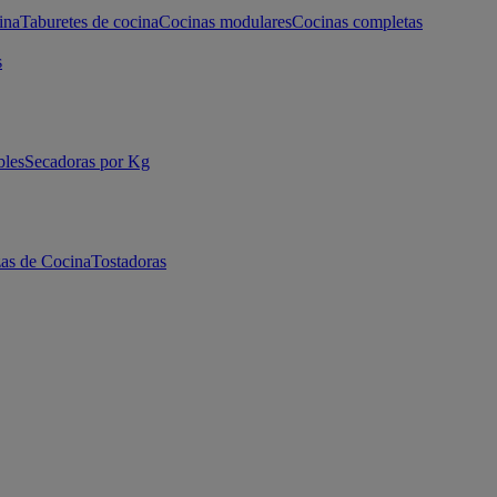
ina
Taburetes de cocina
Cocinas modulares
Cocinas completas
s
bles
Secadoras por Kg
as de Cocina
Tostadoras