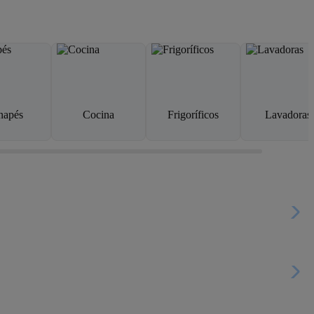
napés
Cocina
Frigoríficos
Lavadoras