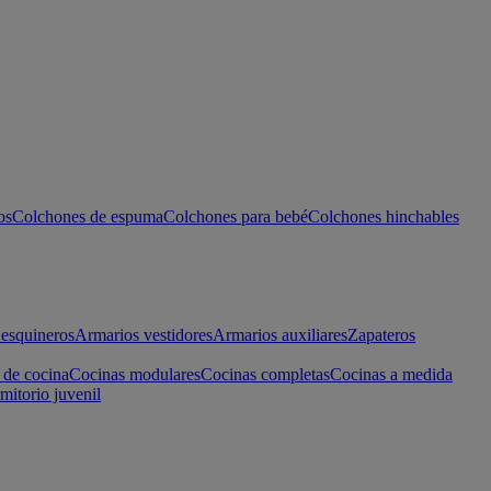
os
Colchones de espuma
Colchones para bebé
Colchones hinchables
esquineros
Armarios vestidores
Armarios auxiliares
Zapateros
 de cocina
Cocinas modulares
Cocinas completas
Cocinas a medida
mitorio juvenil