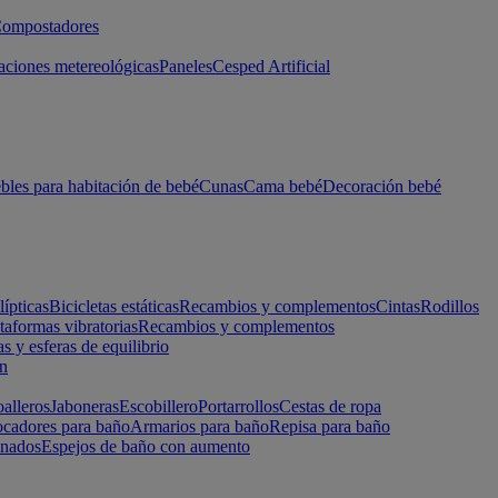
ompostadores
aciones metereológicas
Paneles
Cesped Artificial
les para habitación de bebé
Cunas
Cama bebé
Decoración bebé
lípticas
Bicicletas estáticas
Recambios y complementos
Cintas
Rodillos
taformas vibratorias
Recambios y complementos
s y esferas de equilibrio
ón
alleros
Jaboneras
Escobillero
Portarrollos
Cestas de ropa
cadores para baño
Armarios para baño
Repisa para baño
inados
Espejos de baño con aumento