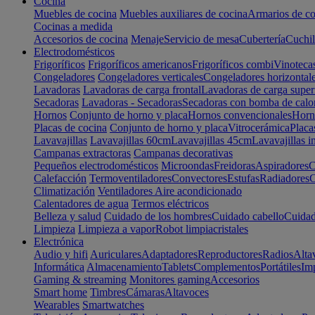
Cocina
Muebles de cocina
Muebles auxiliares de cocina
Armarios de co
Cocinas a medida
Accesorios de cocina
Menaje
Servicio de mesa
Cubertería
Cuchil
Electrodomésticos
Frigoríficos
Frigoríficos americanos
Frigoríficos combi
Vinoteca
Congeladores
Congeladores verticales
Congeladores horizontal
Lavadoras
Lavadoras de carga frontal
Lavadoras de carga super
Secadoras
Lavadoras - Secadoras
Secadoras con bomba de calo
Hornos
Conjunto de horno y placa
Hornos convencionales
Horno
Placas de cocina
Conjunto de horno y placa
Vitrocerámica
Placa
Lavavajillas
Lavavajillas 60cm
Lavavajillas 45cm
Lavavajillas i
Campanas extractoras
Campanas decorativas
Pequeños electrodomésticos
Microondas
Freidoras
Aspiradores
C
Calefacción
Termoventiladores
Convectores
Estufas
Radiadores
C
Climatización
Ventiladores
Aire acondicionado
Calentadores de agua
Termos eléctricos
Belleza y salud
Cuidado de los hombres
Cuidado cabello
Cuidad
Limpieza
Limpieza a vapor
Robot limpiacristales
Electrónica
Audio y hifi
Auriculares
Adaptadores
Reproductores
Radios
Alta
Informática
Almacenamiento
Tablets
Complementos
Portátiles
Im
Gaming & streaming
Monitores gaming
Accesorios
Smart home
Timbres
Cámaras
Altavoces
Wearables
Smartwatches