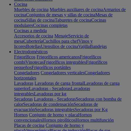
Cocina
Muebles de cocina
Muebles auxiliares de cocina
Armarios de
cocina
Conjuntos de mesas y sillas de cocina
Mesas de
cocina
Sillas de cocina
Taburetes de cocina
Cocinas
modulares
Cocinas completas
Cocinas a medida
Accesorios de cocina
Menaje
Servicio de
mesa
Cubertería
Cuchillos para chef
Vinos y
licores
Botellas
Utensilios de cocina
Vajilla
Bandejas
Electrodomésticos
Frigoríficos
Frigoríficos americanos
Frigoríficos
combi
Vinotecas
Frigoríficos integrables
Frigoríficos
pequeños
Frigoríficos portátiles
Congeladores
Congeladores verticales
Congeladores
horizontales
Lavadoras
Lavadoras de carga frontal
Lavadoras de carga
superior
Lavadoras - Secadoras
Lavadoras
integrables
Lavadoras por kg
Secadoras
Lavadoras - Secadoras
Secadoras con bomba de
calor
Secadoras de condensación
Secadoras de
evacuación
Secadoras integrables
Secadoras por Kg
Hornos
Conjunto de horno y placa
Hornos
convencionales
Hornos pirolíticos
Hornos multifunción
Placas de cocina
Conjunto de horno y
placa
Vitrocerámica
Placas de inducción
Placas de gas