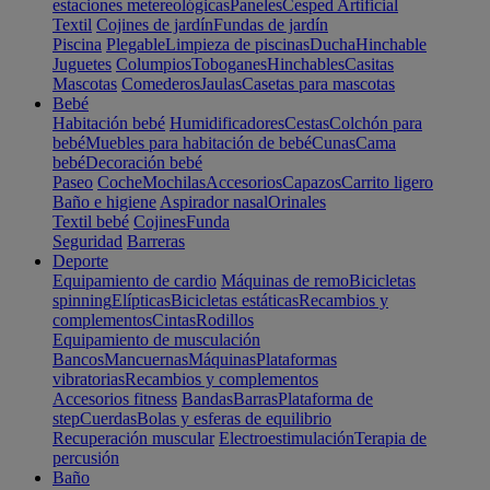
estaciones metereológicas
Paneles
Cesped Artificial
Textil
Cojines de jardín
Fundas de jardín
Piscina
Plegable
Limpieza de piscinas
Ducha
Hinchable
Juguetes
Columpios
Toboganes
Hinchables
Casitas
Mascotas
Comederos
Jaulas
Casetas para mascotas
Bebé
Habitación bebé
Humidificadores
Cestas
Colchón para
bebé
Muebles para habitación de bebé
Cunas
Cama
bebé
Decoración bebé
Paseo
Coche
Mochilas
Accesorios
Capazos
Carrito ligero
Baño e higiene
Aspirador nasal
Orinales
Textil bebé
Cojines
Funda
Seguridad
Barreras
Deporte
Equipamiento de cardio
Máquinas de remo
Bicicletas
spinning
Elípticas
Bicicletas estáticas
Recambios y
complementos
Cintas
Rodillos
Equipamiento de musculación
Bancos
Mancuernas
Máquinas
Plataformas
vibratorias
Recambios y complementos
Accesorios fitness
Bandas
Barras
Plataforma de
step
Cuerdas
Bolas y esferas de equilibrio
Recuperación muscular
Electroestimulación
Terapia de
percusión
Baño