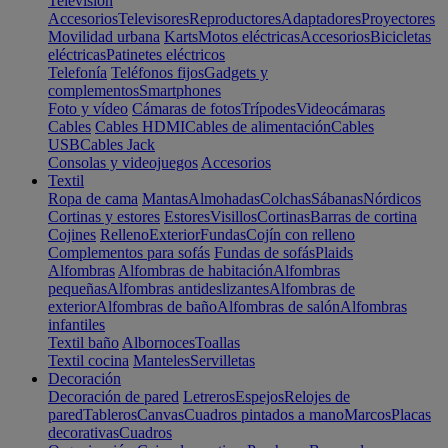
Televisión
Accesorios
Televisores
Reproductores
Adaptadores
Proyectores
Movilidad urbana
Karts
Motos eléctricas
Accesorios
Bicicletas
eléctricas
Patinetes eléctricos
Telefonía
Teléfonos fijos
Gadgets y
complementos
Smartphones
Foto y vídeo
Cámaras de fotos
Trípodes
Videocámaras
Cables
Cables HDMI
Cables de alimentación
Cables
USB
Cables Jack
Consolas y videojuegos
Accesorios
Textil
Ropa de cama
Mantas
Almohadas
Colchas
Sábanas
Nórdicos
Cortinas y estores
Estores
Visillos
Cortinas
Barras de cortina
Cojines
Relleno
Exterior
Fundas
Cojín con relleno
Complementos para sofás
Fundas de sofás
Plaids
Alfombras
Alfombras de habitación
Alfombras
pequeñas
Alfombras antideslizantes
Alfombras de
exterior
Alfombras de baño
Alfombras de salón
Alfombras
infantiles
Textil baño
Albornoces
Toallas
Textil cocina
Manteles
Servilletas
Decoración
Decoración de pared
Letreros
Espejos
Relojes de
pared
Tableros
Canvas
Cuadros pintados a mano
Marcos
Placas
decorativas
Cuadros