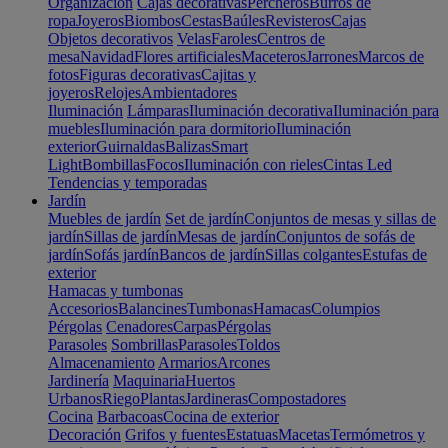
Organización
Cajas decorativas
Percheros
Burros de
ropa
Joyeros
Biombos
Cestas
Baúles
Revisteros
Cajas
Objetos decorativos
Velas
Faroles
Centros de
mesa
Navidad
Flores artificiales
Maceteros
Jarrones
Marcos de
fotos
Figuras decorativas
Cajitas y
joyeros
Relojes
Ambientadores
Iluminación
Lámparas
Iluminación decorativa
Iluminación para
muebles
Iluminación para dormitorio
Iluminación
exterior
Guirnaldas
Balizas
Smart
Light
Bombillas
Focos
Iluminación con rieles
Cintas Led
Tendencias y temporadas
Jardín
Muebles de jardín
Set de jardín
Conjuntos de mesas y sillas de
jardín
Sillas de jardín
Mesas de jardín
Conjuntos de sofás de
jardín
Sofás jardín
Bancos de jardín
Sillas colgantes
Estufas de
exterior
Hamacas y tumbonas
Accesorios
Balancines
Tumbonas
Hamacas
Columpios
Pérgolas
Cenadores
Carpas
Pérgolas
Parasoles
Sombrillas
Parasoles
Toldos
Almacenamiento
Armarios
Arcones
Jardinería
Maquinaria
Huertos
Urbanos
Riego
Plantas
Jardineras
Compostadores
Cocina
Barbacoas
Cocina de exterior
Decoración
Grifos y fuentes
Estatuas
Macetas
Termómetros y