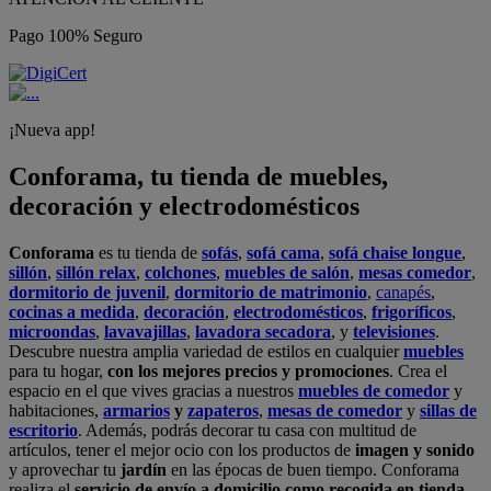
Pago 100% Seguro
¡Nueva app!
Conforama, tu tienda de muebles,
decoración y electrodomésticos
Conforama
es tu tienda de
sofás
,
sofá cama
,
sofá chaise longue
,
sillón
,
sillón relax
,
colchones
,
muebles de salón
,
mesas comedor
,
dormitorio de juvenil
,
dormitorio de matrimonio
,
canapés
,
cocinas a medida
,
decoración
,
electrodomésticos
,
frigoríficos
,
microondas
,
lavavajillas
,
lavadora secadora
, y
televisiones
.
Descubre nuestra amplia variedad de estilos en cualquier
muebles
para tu hogar,
con los mejores precios y promociones
. Crea el
espacio en el que vives gracias a nuestros
muebles de comedor
y
habitaciones,
armarios
y
zapateros
,
mesas de comedor
y
sillas de
escritorio
. Además, podrás decorar tu casa con multitud de
artículos, tener el mejor ocio con los productos de
imagen y sonido
y aprovechar tu
jardín
en las épocas de buen tiempo. Conforama
realiza el
servicio de envío a domicilio como recogida en tienda.