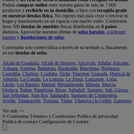
Podrás
comprar online
entre nuestra gama de más de 7.000
productos y
recibirlo en tu domicilio
, o bien con
recogida gratis
en nuestras tiendas física.
No esperes más para crear o renovar tu
hogar y transformarlo en un espacio con mucho estilo. Conforama
tiene 300
tiendas de muebles
físicas distribuidas en
6 países
distintos. Aproveche nuestras ofertas de
sofas baratos
,
colchones
baratos
y
liquidaciones de sofas
.
Conforama solo comercializa a través de su website o, físicamente,
en sus
tiendas de sofás
.
Alcalá de Guadaíra
,
Alcalá de Henares
,
Alcorcón
,
Alfafar
,
Alicante
,
Arinaga
,
Asturias
,
Badalona
,
Barakaldo
,
Barcelona
,
Burjassot
,
Castellón
,
Chafiras
,
Cordoba
,
Elche
,
Finestrat
,
Granada
,
Huércal de
Almería
,
La Coruña
,
La Laguna
,
La Zenia
,
Lanzarote
,
León
,
Lleida
,
Los Barrios
,
Madrid
,
Majadahonda
,
Málaga
,
Murcia
,
Orotava
,
Palma
,
Pamplona
,
Rivas
,
Sabadell
,
Sagunto
,
Salt, Girona
,
San Sebastian
,
Sant Boi
,
Santander
,
Santiago de Compostela
,
Sevilla
,
Tamaraceite
,
Terrassa
,
Viana
,
Vilanova i la Geltrú
,
Zaragoza
Ver más >>
© Conforama
Términos y Condiciones
Política de privacidad
Política de cookies
Configuración de Cookies