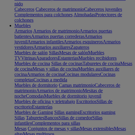
nido
Cabeceros
Cabeceros de matrimonio
Cabeceros juveniles
Complementos para colchones
Almohadas
Protectores de
colchones
Muebles
Armarios
Armarios de matrimonio
Armarios puertas
batientes
Armarios puertas correderas
Armarios
juvenil
Armarios infantiles
Armarios esquineros
Armarios
vestidores
Armarios auxiliares
Zapateros
Muebles de salón
Sillas
Mesas de salón
Muebles
TV
Vitrinas
Aparadores
Estanterias
Muebles recibidores
Muebles de cocina
Sillas de cocinas
Taburetes de cocina
Mesas
de cocina
Mesas y sillas de cocina
Muebles auxiliares de
cocina
Armarios de cocina
Cocinas modulares
Cocinas
completas
Cocinas a medida
Muebles de dormitorio
Camas matrimonio
Cabeceros de
matrimonio
Armarios de matrimonio
Mesitas de
noche
Comodas
Muebles de dormitorio juvenil
Muebles de oficina y teletrabajo
Escritorios
Sillas de
escritorio
Estanterías
Muebles de Gaming
Sillas gaming
Escritorios gaming
Sillas
Taburetes
Bancos
Sillas de comedor
Sillas
infantiles
Complementos para sillas
Mesas
Conjuntos de mesas y sillas
Mesas extensibles
Mesas
altas
Mesas multiusos