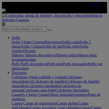
🔵Cambia tu electro con
-10% EXTRA
de descuento ☑️
AQUÍ
Baleares
Canarias
Sofás
Sofás
Chaise Longue
Rinconeras
Sofás cama
Sofás 2
plazas
Sofás 3 plazas
Sofás de piel
Sofás relax
Sofás
exterior
Divanes
Sillones
Sillones decorativos
Sillones relax
Sillones relax
levantapersonas
Puffs
Puffs decorativos
Puffs pera
Puffs reposapiés
Puffs con
almacenaje
Descanso
Colchones
Packs colchón y canapé
Colchones
viscoelásticos
Colchones de muelles
Colchones de muelles
ensacados
Colchones enrollados
Colchones de
espuma
Colchones para bebé
Colchones hinchables
Canapés y bases
Canapés
Base tapizadas
Somieres
Patas de
somieres
Camas
Camas de matrimonio
Camas dobles
Camas
individuales
Camas juveniles
Camas infantiles
Literas
Camas