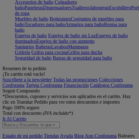
Accesorios de baño
Colgadores
baño
Papeleras
Dispensadores
Toalleros
Jaboneras
Escobillero
Port
de ropa
Muebles de baño
Botiquines
Conjuntos de muebles para
baño
Tocadores para baño
Armarios para baño
Repisa para
baño
Espejos de baño
Espejos de baño sin Luz
Espejos de baño
iluminados
Espejos de baño con aumento
Sanitarios
Bañeras
Lavabos
Mamparas
Grifería
Grifos para cocina
Grifos para ducha
Seguridad de baño
Barras de seguridad para baño
Resumen de tu pedido
¡Tu carrito está vacío!
Suscríbete a la newsletter
Todas las promociones
Colecciones
Conforama
Tarjeta Conforama
Financiación
Catálogos Conforama
Seguir Comprando
*Descuentos, cupones y servicios son aplicados en el carrito. Haz
clic en Tramitar Pedido para ver estos descuentos e importes
Pago 100% seguro
Total con descuento
(IVA incluido*)
Ir Al Carrito
Estado de mi pedido
Tiendas
Ayuda
Blog
App Conforama
Baleares