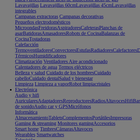
Lavavajillas
Lavavajillas 60cm
Lavavajillas 45cm
Lavavajillas
integrables
Campanas extractoras
Campanas decorativas
Pequeños electrodomésticos
Microondas
Freidoras
Aspiradores
Cafeteras
Planchas de
asar
Batidoras
Amasadores
Robots de Cocina
Balanzas de
Cocina
Tostadoras
Calefacción
Termoventiladores
Convectores
Estufas
Radiadores
Calefactores
D
Térmicos
Humidificadores
Climatización
Ventiladores
Aire acondicionado
Calentadores de agua
Termos eléctricos
Belleza y salud
Cuidado de los hombres
Cuidado
cabello
Cuidado dental
Salud y bienestar
Limpieza
Limpieza a vapor
Robot limpiacristales
Electrónica
Audio y hifi
Auriculares
Adaptadores
Reproductores
Radios
Altavoces
Hifi
Bar
de sonido
Audio car y GPS
Micrófonos
Informática
Almacenamiento
Tablets
Complementos
Portátiles
Impresoras
Gaming & streaming
Monitores gaming
Accesorios
Smart home
Timbres
Cámaras
Altavoces
Wearables
Smartwatches