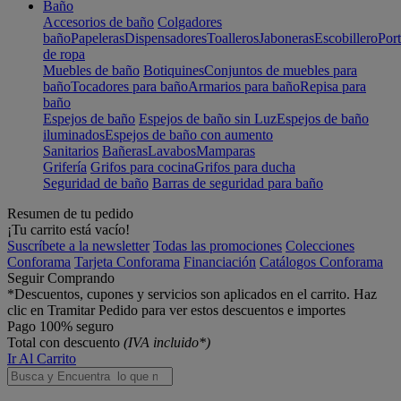
Baño
Accesorios de baño
Colgadores
baño
Papeleras
Dispensadores
Toalleros
Jaboneras
Escobillero
Port
de ropa
Muebles de baño
Botiquines
Conjuntos de muebles para
baño
Tocadores para baño
Armarios para baño
Repisa para
baño
Espejos de baño
Espejos de baño sin Luz
Espejos de baño
iluminados
Espejos de baño con aumento
Sanitarios
Bañeras
Lavabos
Mamparas
Grifería
Grifos para cocina
Grifos para ducha
Seguridad de baño
Barras de seguridad para baño
Resumen de tu pedido
¡Tu carrito está vacío!
Suscríbete a la newsletter
Todas las promociones
Colecciones
Conforama
Tarjeta Conforama
Financiación
Catálogos Conforama
Seguir Comprando
*Descuentos, cupones y servicios son aplicados en el carrito. Haz
clic en Tramitar Pedido para ver estos descuentos e importes
Pago 100% seguro
Total con descuento
(IVA incluido*)
Ir Al Carrito