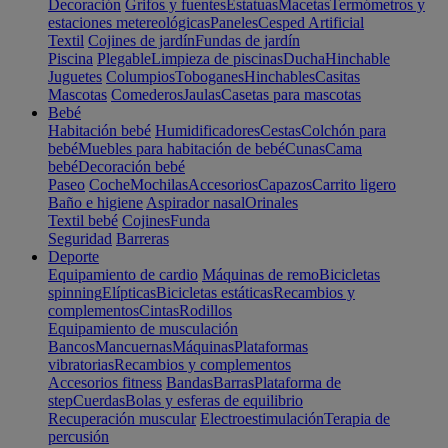
Decoración
Grifos y fuentes
Estatuas
Macetas
Termómetros y
estaciones metereológicas
Paneles
Cesped Artificial
Textil
Cojines de jardín
Fundas de jardín
Piscina
Plegable
Limpieza de piscinas
Ducha
Hinchable
Juguetes
Columpios
Toboganes
Hinchables
Casitas
Mascotas
Comederos
Jaulas
Casetas para mascotas
Bebé
Habitación bebé
Humidificadores
Cestas
Colchón para
bebé
Muebles para habitación de bebé
Cunas
Cama
bebé
Decoración bebé
Paseo
Coche
Mochilas
Accesorios
Capazos
Carrito ligero
Baño e higiene
Aspirador nasal
Orinales
Textil bebé
Cojines
Funda
Seguridad
Barreras
Deporte
Equipamiento de cardio
Máquinas de remo
Bicicletas
spinning
Elípticas
Bicicletas estáticas
Recambios y
complementos
Cintas
Rodillos
Equipamiento de musculación
Bancos
Mancuernas
Máquinas
Plataformas
vibratorias
Recambios y complementos
Accesorios fitness
Bandas
Barras
Plataforma de
step
Cuerdas
Bolas y esferas de equilibrio
Recuperación muscular
Electroestimulación
Terapia de
percusión