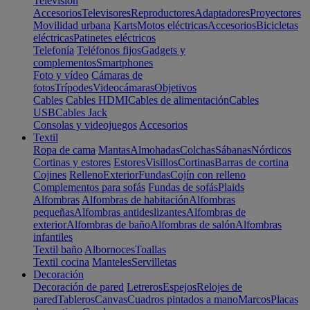
Televisión
Accesorios
Televisores
Reproductores
Adaptadores
Proyectores
Movilidad urbana
Karts
Motos eléctricas
Accesorios
Bicicletas
eléctricas
Patinetes eléctricos
Telefonía
Teléfonos fijos
Gadgets y
complementos
Smartphones
Foto y vídeo
Cámaras de
fotos
Trípodes
Videocámaras
Objetivos
Cables
Cables HDMI
Cables de alimentación
Cables
USB
Cables Jack
Consolas y videojuegos
Accesorios
Textil
Ropa de cama
Mantas
Almohadas
Colchas
Sábanas
Nórdicos
Cortinas y estores
Estores
Visillos
Cortinas
Barras de cortina
Cojines
Relleno
Exterior
Fundas
Cojín con relleno
Complementos para sofás
Fundas de sofás
Plaids
Alfombras
Alfombras de habitación
Alfombras
pequeñas
Alfombras antideslizantes
Alfombras de
exterior
Alfombras de baño
Alfombras de salón
Alfombras
infantiles
Textil baño
Albornoces
Toallas
Textil cocina
Manteles
Servilletas
Decoración
Decoración de pared
Letreros
Espejos
Relojes de
pared
Tableros
Canvas
Cuadros pintados a mano
Marcos
Placas