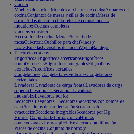
Cocina
Muebles de cocina
Muebles auxiliares de cocina
Armarios de
cocina
Conjuntos de mesas y sillas de cocina
Mesas de
cocina
Sillas de cocina
Taburetes de cocina
Cocinas
modulares
Cocinas completas
Cocinas a medida
Accesorios de cocina
Menaje
Servicio de
mesa
Cubertería
Cuchillos para chef
Vinos y
licores
Botellas
Utensilios de cocina
Vajilla
Bandejas
Electrodomésticos
Frigoríficos
Frigoríficos americanos
Frigoríficos
combi
Vinotecas
Frigoríficos integrables
Frigoríficos
pequeños
Frigoríficos portátiles
Congeladores
Congeladores verticales
Congeladores
horizontales
Lavadoras
Lavadoras de carga frontal
Lavadoras de carga
superior
Lavadoras - Secadoras
Lavadoras
integrables
Lavadoras por kg
Secadoras
Lavadoras - Secadoras
Secadoras con bomba de
calor
Secadoras de condensación
Secadoras de
evacuación
Secadoras integrables
Secadoras por Kg
Hornos
Conjunto de horno y placa
Hornos
convencionales
Hornos pirolíticos
Hornos multifunción
Placas de cocina
Conjunto de horno y
placa
Vitrocerámica
Placas de inducción
Placas de gas