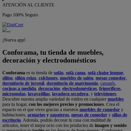
ATENCIÓN AL CLIENTE
Pago 100% Seguro
¡Nueva app!
Conforama, tu tienda de muebles,
decoración y electrodomésticos
Conforama
es tu tienda de
sofás
,
sofá cama
,
sofá chaise longue
,
sillón
,
sillón relax
,
colchones
,
muebles de salón
,
mesas comedor
,
dormitorio de juvenil
,
dormitorio de matrimonio
,
canapés
,
cocinas a medida
,
decoración
,
electrodomésticos
,
frigoríficos
,
microondas
,
lavavajillas
,
lavadora secadora
, y
televisiones
.
Descubre nuestra amplia variedad de estilos en cualquier
muebles
para tu hogar,
con los mejores precios y promociones
. Crea el
espacio en el que vives gracias a nuestros
muebles de comedor
y
habitaciones,
armarios
y
zapateros
,
mesas de comedor
y
sillas de
escritorio
. Además, podrás decorar tu casa con multitud de
artículos, tener el mejor ocio con los productos de
imagen y sonido
y aprovechar tu
jardín
en las épocas de buen tiempo. Conforama