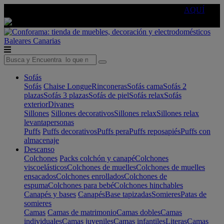
🔵Cambia tu electro con
-10% EXTRA
de descuento ☑️
AQUÍ
Baleares
Canarias
Sofás
Sofás
Chaise Longue
Rinconeras
Sofás cama
Sofás 2
plazas
Sofás 3 plazas
Sofás de piel
Sofás relax
Sofás
exterior
Divanes
Sillones
Sillones decorativos
Sillones relax
Sillones relax
levantapersonas
Puffs
Puffs decorativos
Puffs pera
Puffs reposapiés
Puffs con
almacenaje
Descanso
Colchones
Packs colchón y canapé
Colchones
viscoelásticos
Colchones de muelles
Colchones de muelles
ensacados
Colchones enrollados
Colchones de
espuma
Colchones para bebé
Colchones hinchables
Canapés y bases
Canapés
Base tapizadas
Somieres
Patas de
somieres
Camas
Camas de matrimonio
Camas dobles
Camas
individuales
Camas juveniles
Camas infantiles
Literas
Camas