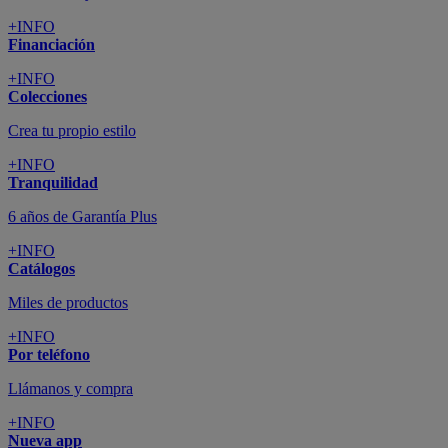
+INFO
Financiación
+INFO
Colecciones
Crea tu propio estilo
+INFO
Tranquilidad
6 años de Garantía Plus
+INFO
Catálogos
Miles de productos
+INFO
Por teléfono
Llámanos y compra
+INFO
Nueva app