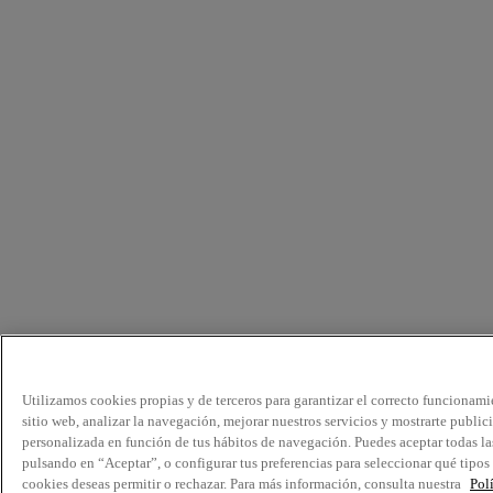
Utilizamos cookies propias y de terceros para garantizar el correcto funcionami
sitio web, analizar la navegación, mejorar nuestros servicios y mostrarte public
personalizada en función de tus hábitos de navegación. Puedes aceptar todas la
pulsando en “Aceptar”, o configurar tus preferencias para seleccionar qué tipos
cookies deseas permitir o rechazar. Para más información, consulta nuestra
Pol