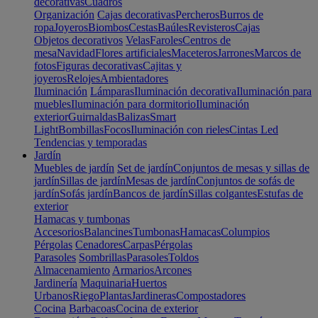
decorativas
Cuadros
Organización
Cajas decorativas
Percheros
Burros de
ropa
Joyeros
Biombos
Cestas
Baúles
Revisteros
Cajas
Objetos decorativos
Velas
Faroles
Centros de
mesa
Navidad
Flores artificiales
Maceteros
Jarrones
Marcos de
fotos
Figuras decorativas
Cajitas y
joyeros
Relojes
Ambientadores
Iluminación
Lámparas
Iluminación decorativa
Iluminación para
muebles
Iluminación para dormitorio
Iluminación
exterior
Guirnaldas
Balizas
Smart
Light
Bombillas
Focos
Iluminación con rieles
Cintas Led
Tendencias y temporadas
Jardín
Muebles de jardín
Set de jardín
Conjuntos de mesas y sillas de
jardín
Sillas de jardín
Mesas de jardín
Conjuntos de sofás de
jardín
Sofás jardín
Bancos de jardín
Sillas colgantes
Estufas de
exterior
Hamacas y tumbonas
Accesorios
Balancines
Tumbonas
Hamacas
Columpios
Pérgolas
Cenadores
Carpas
Pérgolas
Parasoles
Sombrillas
Parasoles
Toldos
Almacenamiento
Armarios
Arcones
Jardinería
Maquinaria
Huertos
Urbanos
Riego
Plantas
Jardineras
Compostadores
Cocina
Barbacoas
Cocina de exterior