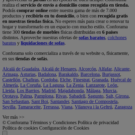
realiza el
servicio de envío a domicilio como recogida en tienda.
Podrás
comprar online
entre nuestra gama de más de 7.000
productos y
recibirlo en tu domicilio
, o bien con
recogida gratis
en nuestras tiendas física.
No esperes más para crear o renovar tu
hogar y transformarlo en un espacio con mucho estilo. Conforama
tiene 300
tiendas de muebles
físicas distribuidas en
6 países
distintos. Aproveche nuestras ofertas de
sofas baratos
,
colchones
baratos
y
liquidaciones de sofas
.
Conforama solo comercializa a través de su website o, físicamente,
en sus
tiendas de sofás
.
Alcalá de Guadaíra
,
Alcalá de Henares
,
Alcorcón
,
Alfafar
,
Alicante
,
Arinaga
,
Asturias
,
Badalona
,
Barakaldo
,
Barcelona
,
Burjassot
,
Castellón
,
Chafiras
,
Cordoba
,
Elche
,
Finestrat
,
Granada
,
Huércal de
Almería
,
La Coruña
,
La Laguna
,
La Zenia
,
Lanzarote
,
León
,
Lleida
,
Los Barrios
,
Madrid
,
Majadahonda
,
Málaga
,
Murcia
,
Orotava
,
Palma
,
Pamplona
,
Rivas
,
Sabadell
,
Sagunto
,
Salt, Girona
,
San Sebastian
,
Sant Boi
,
Santander
,
Santiago de Compostela
,
Sevilla
,
Tamaraceite
,
Terrassa
,
Viana
,
Vilanova i la Geltrú
,
Zaragoza
Ver más >>
© Conforama
Términos y Condiciones
Política de privacidad
Política de cookies
Configuración de Cookies