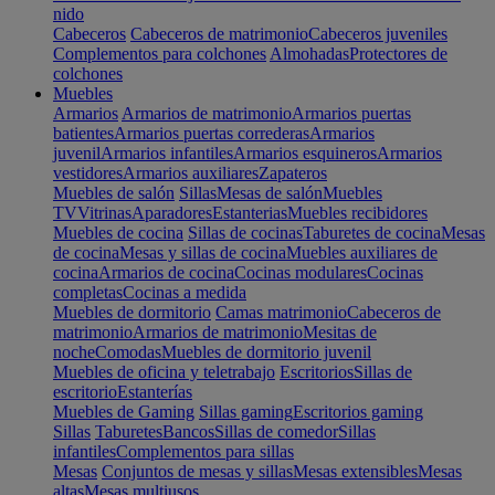
nido
Cabeceros
Cabeceros de matrimonio
Cabeceros juveniles
Complementos para colchones
Almohadas
Protectores de
colchones
Muebles
Armarios
Armarios de matrimonio
Armarios puertas
batientes
Armarios puertas correderas
Armarios
juvenil
Armarios infantiles
Armarios esquineros
Armarios
vestidores
Armarios auxiliares
Zapateros
Muebles de salón
Sillas
Mesas de salón
Muebles
TV
Vitrinas
Aparadores
Estanterias
Muebles recibidores
Muebles de cocina
Sillas de cocinas
Taburetes de cocina
Mesas
de cocina
Mesas y sillas de cocina
Muebles auxiliares de
cocina
Armarios de cocina
Cocinas modulares
Cocinas
completas
Cocinas a medida
Muebles de dormitorio
Camas matrimonio
Cabeceros de
matrimonio
Armarios de matrimonio
Mesitas de
noche
Comodas
Muebles de dormitorio juvenil
Muebles de oficina y teletrabajo
Escritorios
Sillas de
escritorio
Estanterías
Muebles de Gaming
Sillas gaming
Escritorios gaming
Sillas
Taburetes
Bancos
Sillas de comedor
Sillas
infantiles
Complementos para sillas
Mesas
Conjuntos de mesas y sillas
Mesas extensibles
Mesas
altas
Mesas multiusos