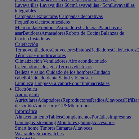
Lavavajillas
Lavavajillas 60cm
Lavavajillas 45cm
Lavavajillas
integrables
Campanas extractoras
Campanas decorativas
Pequeños electrodomésticos
Microondas
Freidoras
Aspiradores
Cafeteras
Planchas de
asar
Batidoras
Amasadores
Robots de Cocina
Balanzas de
Cocina
Tostadoras
Calefacción
Termoventiladores
Convectores
Estufas
Radiadores
Calefactores
D
Térmicos
Humidificadores
Climatización
Ventiladores
Aire acondicionado
Calentadores de agua
Termos eléctricos
Belleza y salud
Cuidado de los hombres
Cuidado
cabello
Cuidado dental
Salud y bienestar
Limpieza
Limpieza a vapor
Robot limpiacristales
Electrónica
Audio y hifi
Auriculares
Adaptadores
Reproductores
Radios
Altavoces
Hifi
Bar
de sonido
Audio car y GPS
Micrófonos
Informática
Almacenamiento
Tablets
Complementos
Portátiles
Impresoras
Gaming & streaming
Monitores gaming
Accesorios
Smart home
Timbres
Cámaras
Altavoces
Wearables
Smartwatches