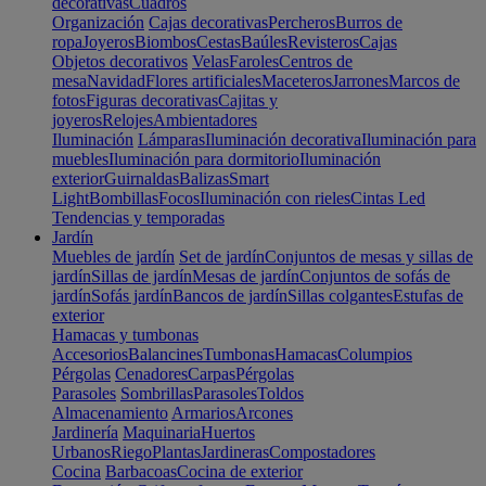
decorativas
Cuadros
Organización
Cajas decorativas
Percheros
Burros de
ropa
Joyeros
Biombos
Cestas
Baúles
Revisteros
Cajas
Objetos decorativos
Velas
Faroles
Centros de
mesa
Navidad
Flores artificiales
Maceteros
Jarrones
Marcos de
fotos
Figuras decorativas
Cajitas y
joyeros
Relojes
Ambientadores
Iluminación
Lámparas
Iluminación decorativa
Iluminación para
muebles
Iluminación para dormitorio
Iluminación
exterior
Guirnaldas
Balizas
Smart
Light
Bombillas
Focos
Iluminación con rieles
Cintas Led
Tendencias y temporadas
Jardín
Muebles de jardín
Set de jardín
Conjuntos de mesas y sillas de
jardín
Sillas de jardín
Mesas de jardín
Conjuntos de sofás de
jardín
Sofás jardín
Bancos de jardín
Sillas colgantes
Estufas de
exterior
Hamacas y tumbonas
Accesorios
Balancines
Tumbonas
Hamacas
Columpios
Pérgolas
Cenadores
Carpas
Pérgolas
Parasoles
Sombrillas
Parasoles
Toldos
Almacenamiento
Armarios
Arcones
Jardinería
Maquinaria
Huertos
Urbanos
Riego
Plantas
Jardineras
Compostadores
Cocina
Barbacoas
Cocina de exterior