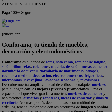
ATENCIÓN AL CLIENTE
Pago 100% Seguro
¡Nueva app!
Conforama, tu tienda de muebles,
decoración y electrodomésticos
Conforama
es tu tienda de
sofás
,
sofá cama
,
sofá chaise longue
,
sillón
,
sillón relax
,
colchones
,
muebles de salón
,
mesas comedor
,
dormitorio de juvenil
,
dormitorio de matrimonio
,
canapés
,
cocinas a medida
,
decoración
,
electrodomésticos
,
frigoríficos
,
microondas
,
lavavajillas
,
lavadora secadora
, y
televisiones
.
Descubre nuestra amplia variedad de estilos en cualquier
muebles
para tu hogar,
con los mejores precios y promociones
. Crea el
espacio en el que vives gracias a nuestros
muebles de comedor
y
habitaciones,
armarios
y
zapateros
,
mesas de comedor
y
sillas de
escritorio
. Además, podrás decorar tu casa con multitud de
artículos, tener el mejor ocio con los productos de
imagen y sonido
y aprovechar tu
jardín
en las épocas de buen tiempo. Conforama