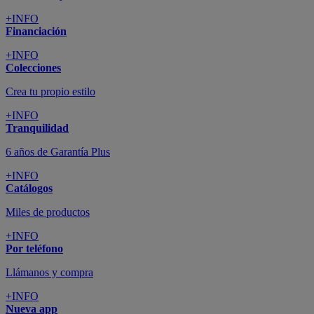
+INFO
Financiación
+INFO
Colecciones
Crea tu propio estilo
+INFO
Tranquilidad
6 años de Garantía Plus
+INFO
Catálogos
Miles de productos
+INFO
Por teléfono
Llámanos y compra
+INFO
Nueva app