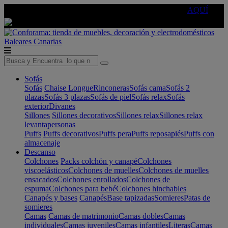
🔵Cambia tu electro con
-10% EXTRA
de descuento ☑️
AQUÍ
Baleares
Canarias
Sofás
Sofás
Chaise Longue
Rinconeras
Sofás cama
Sofás 2
plazas
Sofás 3 plazas
Sofás de piel
Sofás relax
Sofás
exterior
Divanes
Sillones
Sillones decorativos
Sillones relax
Sillones relax
levantapersonas
Puffs
Puffs decorativos
Puffs pera
Puffs reposapiés
Puffs con
almacenaje
Descanso
Colchones
Packs colchón y canapé
Colchones
viscoelásticos
Colchones de muelles
Colchones de muelles
ensacados
Colchones enrollados
Colchones de
espuma
Colchones para bebé
Colchones hinchables
Canapés y bases
Canapés
Base tapizadas
Somieres
Patas de
somieres
Camas
Camas de matrimonio
Camas dobles
Camas
individuales
Camas juveniles
Camas infantiles
Literas
Camas