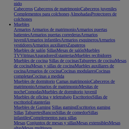
nido
Cabeceros
Cabeceros de matrimonio
Cabeceros juveniles
Complementos para colchones
Almohadas
Protectores de
colchones
Muebles
Armarios
Armarios de matrimonio
Armarios puertas
batientes
Armarios puertas correderas
Armarios
juvenil
Armarios infantiles
Armarios esquineros
Armarios
vestidores
Armarios auxiliares
Zapateros
Muebles de salón
Sillas
Mesas de salón
Muebles
TV
Vitrinas
Aparadores
Estanterias
Muebles recibidores
Muebles de cocina
Sillas de cocinas
Taburetes de cocina
Mesas
de cocina
Mesas y sillas de cocina
Muebles auxiliares de
cocina
Armarios de cocina
Cocinas modulares
Cocinas
completas
Cocinas a medida
Muebles de dormitorio
Camas matrimonio
Cabeceros de
matrimonio
Armarios de matrimonio
Mesitas de
noche
Comodas
Muebles de dormitorio juvenil
Muebles de oficina y teletrabajo
Escritorios
Sillas de
escritorio
Estanterías
Muebles de Gaming
Sillas gaming
Escritorios gaming
Sillas
Taburetes
Bancos
Sillas de comedor
Sillas
infantiles
Complementos para sillas
Mesas
Conjuntos de mesas y sillas
Mesas extensibles
Mesas
altas
Mesas multiusos