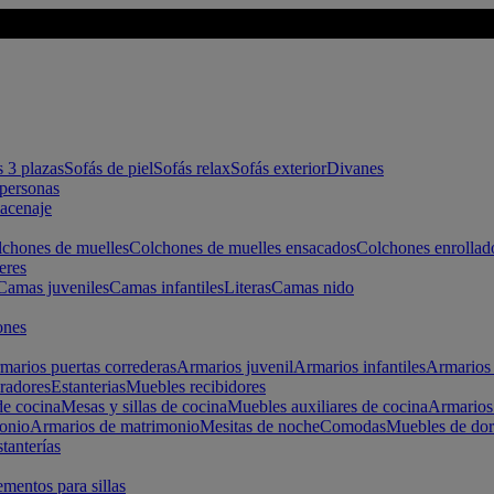
s 3 plazas
Sofás de piel
Sofás relax
Sofás exterior
Divanes
apersonas
macenaje
chones de muelles
Colchones de muelles ensacados
Colchones enrollad
eres
Camas juveniles
Camas infantiles
Literas
Camas nido
ones
marios puertas correderas
Armarios juvenil
Armarios infantiles
Armarios 
radores
Estanterias
Muebles recibidores
e cocina
Mesas y sillas de cocina
Muebles auxiliares de cocina
Armarios
onio
Armarios de matrimonio
Mesitas de noche
Comodas
Muebles de dor
tanterías
entos para sillas