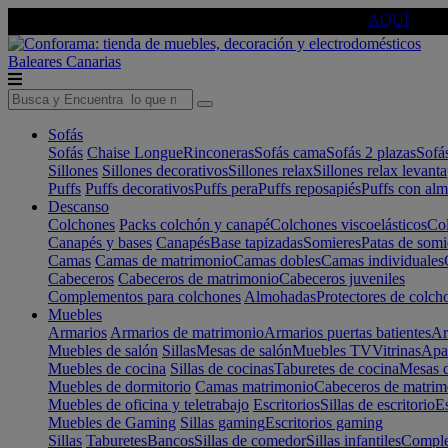
🔵Cambia tu electro con
-10% EXTRA
de descuento ☑️
AQUÍ
Baleares
Canarias
Sofás
Sofás
Chaise Longue
Rinconeras
Sofás cama
Sofás 2 plazas
Sofá
Sillones
Sillones decorativos
Sillones relax
Sillones relax levant
Puffs
Puffs decorativos
Puffs pera
Puffs reposapiés
Puffs con al
Descanso
Colchones
Packs colchón y canapé
Colchones viscoelásticos
Col
Canapés y bases
Canapés
Base tapizadas
Somieres
Patas de somi
Camas
Camas de matrimonio
Camas dobles
Camas individuales
Cabeceros
Cabeceros de matrimonio
Cabeceros juveniles
Complementos para colchones
Almohadas
Protectores de colch
Muebles
Armarios
Armarios de matrimonio
Armarios puertas batientes
Ar
Muebles de salón
Sillas
Mesas de salón
Muebles TV
Vitrinas
Apa
Muebles de cocina
Sillas de cocinas
Taburetes de cocina
Mesas d
Muebles de dormitorio
Camas matrimonio
Cabeceros de matrim
Muebles de oficina y teletrabajo
Escritorios
Sillas de escritorio
Es
Muebles de Gaming
Sillas gaming
Escritorios gaming
Sillas
Taburetes
Bancos
Sillas de comedor
Sillas infantiles
Complem