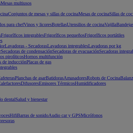
s
Mesas multiusos
cina
Conjuntos de mesas y sillas de cocina
Mesas de cocina
Sillas de coc
los para chef
Vinos y licores
Botellas
Utensilios de cocina
Vajilla
Bandeja
s
Frigoríficos integrables
Frigoríficos pequeños
Frigoríficos portátiles
es
ior
Lavadoras - Secadoras
Lavadoras integrables
Lavadoras por kg
r
Secadoras de condensación
Secadoras de evacuación
Secadoras integra
s pirolíticos
Hornos multifunción
s de inducción
Placas de gas
ntegrables
afeteras
Planchas de asar
Batidoras
Amasadores
Robots de Cocina
Balanz
alefactores
Difusores
Emisores Térmicos
Humidificadores
o dental
Salud y bienestar
voces
Hifi
Barras de sonido
Audio car y GPS
Micrófonos
presoras