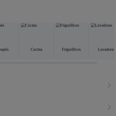
napés
Cocina
Frigoríficos
Lavadoras