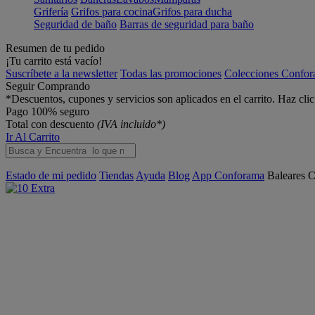
Grifería
Grifos para cocina
Grifos para ducha
Seguridad de baño
Barras de seguridad para baño
Resumen de tu pedido
¡Tu carrito está vacío!
Suscríbete a la newsletter
Todas las promociones
Colecciones Confo
Seguir Comprando
*Descuentos, cupones y servicios son aplicados en el carrito. Haz cli
Pago 100% seguro
Total con descuento
(IVA incluido*)
Ir Al Carrito
Estado de mi pedido
Tiendas
Ayuda
Blog
App Conforama
Baleares
C