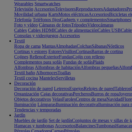
Wearables
Smartwatches
Televisión
Accesorios
Televisores
Reproductores
Adaptadores
Pr
Movilidad urbana
Karts
Motos eléctricas
Accesorios
Bicicletas el
Telefonía
Teléfonos fijos
Gadgets y complementos
Smartphones
Foto y vídeo
Cámaras de fotos
Trípodes
Videocámaras
Cables
Cables HDMI
Cables de alimentación
Cables USB
Cable
Consolas y videojuegos
Accesorios
Textil
Ropa de cama
Mantas
Almohadas
Colchas
Sábanas
Nórdicos
Cortinas y estores
Estores
Visillos
Cortinas
Barras de cortina
Cojines
Relleno
Exterior
Fundas
Cojín con relleno
Complementos para sofás
Fundas de sofás
Plaids
Alfombras
Alfombras de habitación
Alfombras pequeñas
Alfomb
Textil baño
Albornoces
Toallas
Textil cocina
Manteles
Servilletas
Decoración
Decoración de pared
Letreros
Espejos
Relojes de pared
Tableros
Organización
Cajas decorativas
Percheros
Burros de ropa
Joyero
Objetos decorativos
Velas
Faroles
Centros de mesa
Navidad
Flore
Iluminación
Lámparas
Iluminación decorativa
Iluminación para 
Tendencias y temporadas
Jardín
Muebles de jardín
Set de jardín
Conjuntos de mesas y sillas de j
Hamacas y tumbonas
Accesorios
Balancines
Tumbonas
Hamaca
Pérgolas
Cenadores
Carpas
Pérgolas