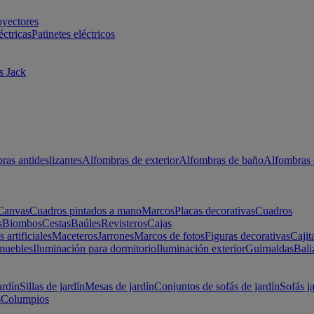
oyectores
éctricas
Patinetes eléctricos
s Jack
ras antideslizantes
Alfombras de exterior
Alfombras de baño
Alfombras 
Canvas
Cuadros pintados a mano
Marcos
Placas decorativas
Cuadros
s
Biombos
Cestas
Baúles
Revisteros
Cajas
s artificiales
Maceteros
Jarrones
Marcos de fotos
Figuras decorativas
Cajit
muebles
Iluminación para dormitorio
Iluminación exterior
Guirnaldas
Bali
ardín
Sillas de jardín
Mesas de jardín
Conjuntos de sofás de jardín
Sofás j
s
Columpios