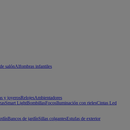
de salón
Alfombras infantiles
as y joyeros
Relojes
Ambientadores
zas
Smart Light
Bombillas
Focos
Iluminación con rieles
Cintas Led
ardín
Bancos de jardín
Sillas colgantes
Estufas de exterior