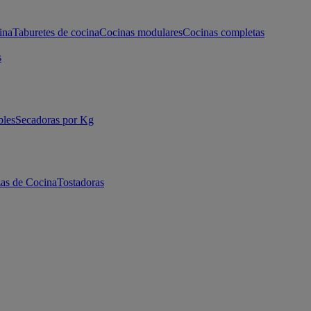
ina
Taburetes de cocina
Cocinas modulares
Cocinas completas
s
bles
Secadoras por Kg
as de Cocina
Tostadoras