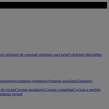
os
Colchones de espuma
Colchones para bebé
Colchones hinchables
esquineros
Armarios vestidores
Armarios auxiliares
Zapateros
 de cocina
Cocinas modulares
Cocinas completas
Cocinas a medida
mitorio juvenil