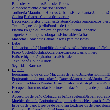
Parasoles
Sombrillas
Parasoles
Toldos
Almacenamiento
Armarios
Arcones
Jardinería
Maquinaria
Huertos Urbanos
Riego
Plantas
Jardineras
C
Cocina
Barbacoas
Cocina de exterior
Decoración
Grifos y fuentes
Estatuas
Macetas
Termómetros y est
Textil
Cojines de jardín
Fundas de jardín
Piscina
Plegable
Limpieza de piscinas
Ducha
Hinchable
Juguetes
Columpios
Toboganes
Hinchables
Casitas
Mascotas
Comederos
Jaulas
Casetas para mascotas
Bebé
Habitación bebé
Humidificadores
Cestas
Colchón para bebé
Mueb
Paseo
Coche
Mochilas
Accesorios
Capazos
Carrito ligero
Baño e higiene
Aspirador nasal
Orinales
Textil bebé
Cojines
Funda
Seguridad
Barreras
Deporte
Equipamiento de cardio
Máquinas de remo
Bicicletas spinning
E
Equipamiento de musculación
Bancos
Mancuernas
Máquinas
Pla
Accesorios fitness
Bandas
Barras
Plataforma de step
Cuerdas
Bola
Recuperación muscular
Electroestimulación
Terapia de percusi
Baño
Accesorios de baño
Colgadores baño
Papeleras
Dispensadores
To
Muebles de baño
Botiquines
Conjuntos de muebles para baño
To
Espejos de baño
Espejos de baño sin Luz
Espejos de baño ilum
Sanitarios
Bañeras
Lavabos
Mamparas