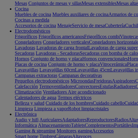
Mesas
Conjuntos de mesas y sillas
Mesas extensibles
Mesas alta
Cocina
Muebles de cocina
Muebles auxiliares de cocina
Armarios de co
Cocinas a medida
Accesorios de cocina
Menaje
Servicio de mesa
Cubertería
Cuchil
Electrodomésticos
Frigoríficos
Frigoríficos americanos
Frigoríficos combi
Vinoteca
Congeladores
Congeladores verticales
Congeladores horizontal
Lavadoras
Lavadoras de carga frontal
Lavadoras de carga super
Secadoras
Lavadoras - Secadoras
Secadoras con bomba de calo
Hornos
Conjunto de horno y placa
Hornos convencionales
Horno
Placas de cocina
Conjunto de horno y placa
Vitrocerámica
Placa
Lavavajillas
Lavavajillas 60cm
Lavavajillas 45cm
Lavavajillas i
Campanas extractoras
Campanas decorativas
Pequeños electrodomésticos
Microondas
Freidoras
Aspiradores
C
Calefacción
Termoventiladores
Convectores
Estufas
Radiadores
C
Climatización
Ventiladores
Aire acondicionado
Calentadores de agua
Termos eléctricos
Belleza y salud
Cuidado de los hombres
Cuidado cabello
Cuidad
Limpieza
Limpieza a vapor
Robot limpiacristales
Electrónica
Audio y hifi
Auriculares
Adaptadores
Reproductores
Radios
Alta
Informática
Almacenamiento
Tablets
Complementos
Portátiles
Im
Gaming & streaming
Monitores gaming
Accesorios
Smart home
Timbres
Cámaras
Altavoces